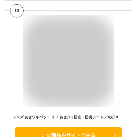
13
メンズ あせワキパット リフ あせジミ防止・防臭シート(20枚(10組)入*10箱セット)【あせワキパット】
この商品をサイトでみる