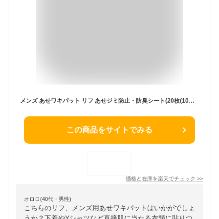
メンズ あせワキパット リフ あせジミ防止・防臭シート(20枚(10組)入*5コセット)【あせワキパット】
この商品をサイトでみる
価格と在庫を
楽天
でチェック
>>
オロロ(40代・男性)
こちらのリフ、メンズ用あせワキパットはいかがでしょ
うか？下着やYシャツなど直接肌に当たる衣類に貼りつ