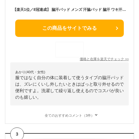
【楽天1位／8冠達成】 脇汗パッド メンズ 汗脇パッド 脇汗 ワキ汗 汗染み 汗ジミ 汗取りパッド 汗取りインナー 洗える 繰り返し使える 脇汗対策 汗対策 吸汗 速乾 消臭 防臭 シート インナー 男性 夏 汗取り あせ取り わき汗 脇あせ 汗止め 脇汗防止 制汗対策 多汗症対策
この商品をサイトでみる
価格と在庫を
楽天
でチェック
>>
あかり(40代・女性)
服ではなく自分の体に装着して使うタイプの脇汗パッド
は、ズレにくいし外したいときはぱっと取り外せるので
便利ですよ。洗濯して繰り返し使えるのでコスパが良い
のも嬉しい。
全てのおすすめコメント（3件）
3