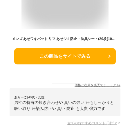
メンズ あせワキパット リフ あせジミ防止・防臭シート(20枚(10組)入*5コセット)【あせワキパット】
この商品をサイトでみる
価格と在庫を
楽天
でチェック
>>
あみーご(40代・女性)
男性の特有の炊き合わせや 臭いの強い 汗もしっかりと
吸い取り 汗染み防止や 臭い 防止 も大変 強力です
全てのおすすめコメント
(
3
件)
>