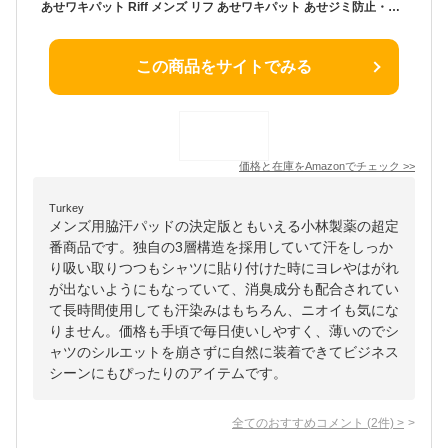
あせワキパット Riff メンズ リフ あせワキパット あせジミ防止・防臭シート 脇汗に ホワイト デオドラントシトラスの香り 20枚(10組)
この商品をサイトでみる
価格と在庫を
Amazon
でチェック
>>
Turkey
メンズ用脇汗パッドの決定版ともいえる小林製薬の超定
番商品です。独自の3層構造を採用していて汗をしっか
り吸い取りつつもシャツに貼り付けた時にヨレやはがれ
が出ないようにもなっていて、消臭成分も配合されてい
て長時間使用しても汗染みはもちろん、ニオイも気にな
りません。価格も手頃で毎日使いしやすく、薄いのでシ
ャツのシルエットを崩さずに自然に装着できてビジネス
シーンにもぴったりのアイテムです。
全てのおすすめコメント
(
2
件)
>