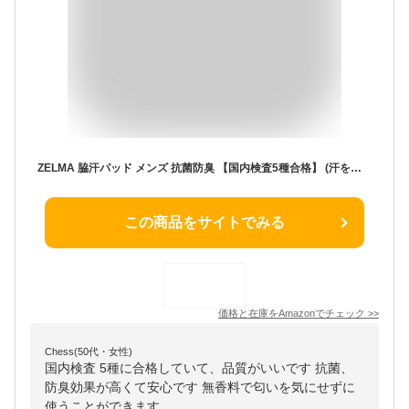
ZELMA 脇汗パッド メンズ 抗菌防臭 【国内検査5種合格】 (汗をたくさんかく方向けの大判サイズでしっかり吸収) 貼付簡単 102枚 大容量 無香料
この商品をサイトでみる
価格と在庫を
Amazon
でチェック
>>
Chess(50代・女性)
国内検査 5種に合格していて、品質がいいです 抗菌、
防臭効果が高くて安心です 無香料で匂いを気にせずに
使うことができます