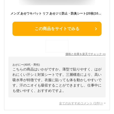
メンズ あせワキパット リフ あせジミ防止・防臭シート(20枚(10組)入*3箱セット)【あせワキパット】
この商品をサイトでみる
価格と在庫を
楽天
でチェック
>>
おがにー(40代・男性)
こちらの商品はいかがですか。薄型で貼りやすく、はが
れにくい汗シミ対策シートです。三層構造により、高い
吸水率が特徴です。衣服に貼っても体を動かしやすいで
す。汗のニオイも吸収することができますし、仕事中に
も使いやすく、おすすめですよ。
全てのおすすめコメント
(
1
件)
>