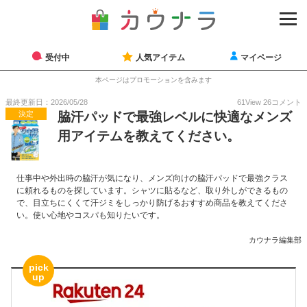
受付中
人気アイテム
マイページ
本ページはプロモーションを含みます
最終更新日：2026/05/28
61
View
26
コメント
決定
脇汗パッドで最強レベルに快適なメンズ
用アイテムを教えてください。
仕事中や外出時の脇汗が気になり、メンズ向けの脇汗パッドで最強クラス
に頼れるものを探しています。シャツに貼るなど、取り外しができるもの
で、目立ちにくくて汗ジミをしっかり防げるおすすめ商品を教えてくださ
い。使い心地やコスパも知りたいです。
カウナラ編集部
pick
up