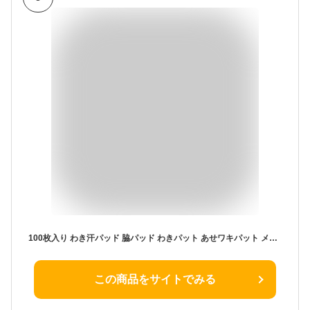
100枚入り わき汗パッド 脇パッド わきパット あせワキパット メンズ 不織布製 ワキガ 脇パット 脇パット 汗パッド 大判 ちょっと大きめサイズ 白色 脇汗パッド わき汗パット 脇汗パッド
この商品をサイトでみる