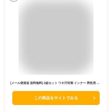
[メール便発送 送料無料] 2組セット ワキ汗対策 インナー 男性用 洗濯できる 汗ワキパッド 日本製 多汗症 メンズ 吸水速乾 抗菌防臭 汗染み対策 消臭 クールビズ 脇パット
この商品をサイトでみる