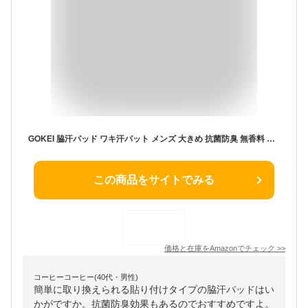
GOKEI 脇汗パッド ワキ汗パット メンズ 大きめ 抗菌防臭 無香料 静音 衣類にやさしい 貼付簡単 使い捨て 汗取り Tシャツ 肌着 夏 ワイシャツ 汚れ防止 汗吸収 パッド シート 汗じみ防止 男女兼用 40枚入り
この商品をサイトでみる
価格と在庫を
Amazon
でチェック
>>
コーヒーコーヒー(40代・男性)
簡単に取り換えられる貼り付けタイプの脇汗パッドはい
かがですか。抗菌防臭効果もあるのでおすすめですよ。