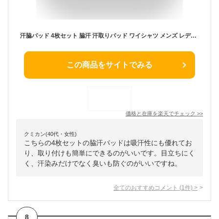
汗脇パッド 4枚セット 脇汗 汗取りパッド ワイシャツ メンズ レディース 緊張 におい 対策 脇 わき ワキ 簡単取り付け
この商品をサイトでみる
価格と在庫を
楽天
でチェック
>>
クミカン(40代・女性)
こちらの4枚セットの脇汗パッドは吸汗性にも優れてお
り、取り付けも簡単にできるのがいいです。目立ちにく
く、汗染みだけでなく臭いも防ぐのがいいですね。
全てのおすすめコメント
(
1
件)
>
8