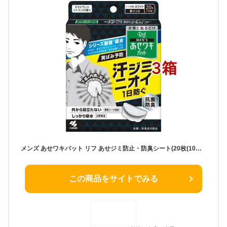
メンズ あせワキパット リフ あせジミ防止・防臭シート(20枚(10組)入*3箱セット)【あせワキパット】
この商品をサイトでみる