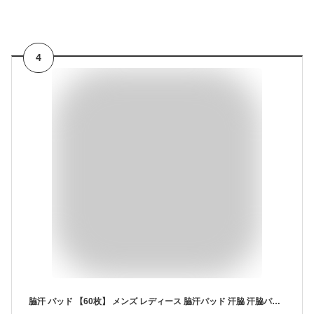
4
脇汗 パッド 【60枚】 メンズ レディース 脇汗パッド 汗脇 汗脇パッド 脇汗シート 直貼り 男性 女性 脇汗パット 脇パット 脇パッド 汗取りパッド 使い捨て 脇汗 わき汗パッド 汗ジミ 制汗 汗じみ パット 薄型 男 脇 ワキ 大判