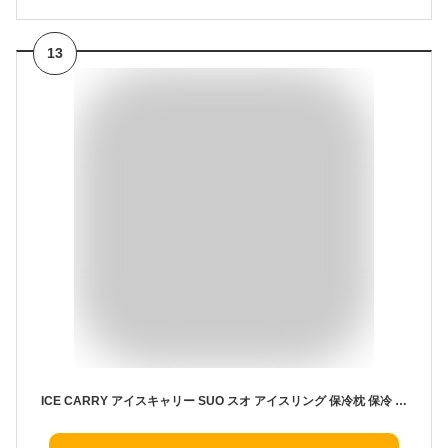
13
ICE CARRY アイスキャリー SUO スオ アイスリング 保冷枕 保冷 熱 熱冷まし 背中パッド リュック ランドセル 涼しい 冷却 冷感 暑さ対策グッズ 暑さ対策 夏 ひんやり 保冷剤 子ども 子供 こども キッズ ベビー 赤ちゃん パッド 通学