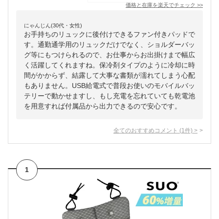
価格と在庫を
楽天
でチェック
>>
にゃんじん(30代・女性)
お手持ちのリュックに後付けできるファン付きパッドで
す。通勤通学用のリュックだけでなく、ショルダーバッ
グ等にもつけられるので、お仕事からお出掛けまで幅広
く活躍してくれますね。保冷剤タイプのように冷却に時
間がかからず、結露して大事な書類が濡れてしまう心配
もありません。USB給電式で普段お使いのモバイルバッ
テリーで動かせますし、もし充電を忘れていても乾電池
を用意すれば付属品から出力できるので安心です。
全てのおすすめコメント
(
1
件)
>
1