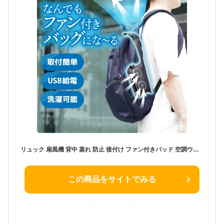
リュック 扇風機 背中 蒸れ 防止 後付け ファン付きパッド 空調ウェア ビジネス 通勤 通学 ランドセル 小学生 暑さ対策 電池式 USB給電 登山 アウトドア 外回り 快適 取り付け 簡単 [公式] なんでもファン付きバッグにな〜る BPMF26CBK
この商品をサイトでみる