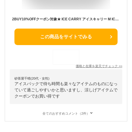
2BUY10%OFFクーポン対象★ ICE CARRY アイスキャリー M ICERING SUO スオ アイスリング 背中 汗 対策 パッド 通勤 通学 ランドセル リュック 冷感 冷却 暑さ対策グッズ 熱中症対策グッズ 28℃ 自然凍結 男の子 女の子 キッズ 子供 夏 涼しい
この商品をサイトでみる
価格と在庫を
楽天
でチェック
>>
砂茶屋千晴(20代・女性)
アイスパックで待ち時間も楽々なアイテムのものになっ
ていて過ごしやすいかと思いますし、涼しげアイテムで
クーポンでお買い得です
全てのおすすめコメント（2件）