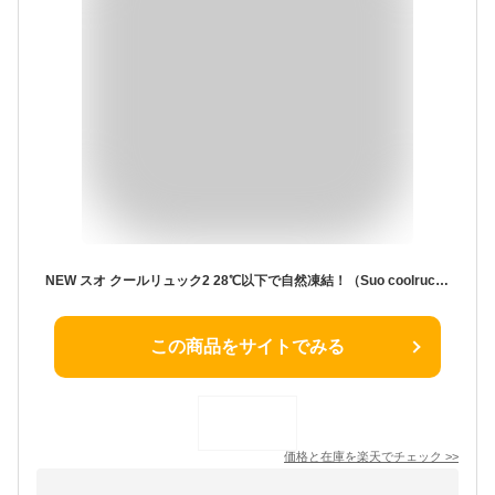
NEW スオ クールリュック2 28℃以下で自然凍結！（Suo coolruck2 28℃ リュック 背中 ひんやり 熱中症対策 暑さ対策 炎天下 アウトドア クール ユニセックス） 【メール便送料無料】【海外×】
この商品をサイトでみる
価格と在庫を
楽天
でチェック
>>