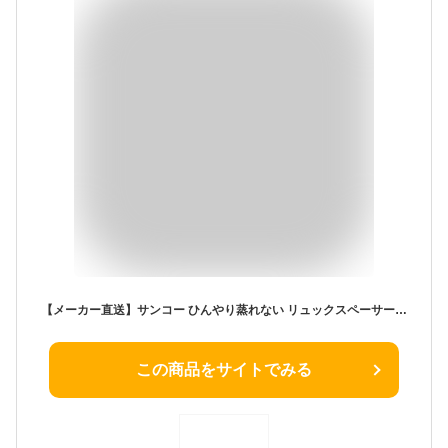
【メーカー直送】サンコー ひんやり蒸れない リュックスペーサー SPACERSBK 冷却プレート ファン USB給電式 リュック 背中 メッシュ【/srm】
この商品をサイトでみる