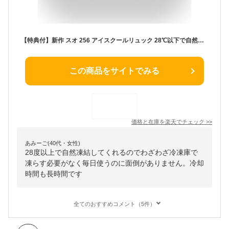
【特典付】新作 スオ 256 アイスクールリュック 28℃以下で自然凍結 Suo256 coolruck リュック 背中 ひんやり 熱中症対策 暑さ対策 炎天下 アウトドア 背中を冷やす 【メール便送料無料】【海外×】【：90】
この商品をサイトでみる
価格と在庫を
楽天
でチェック
>>
あみーご(40代・女性)
28度以上で自然凍結してくれるのでわざわざ冷凍庫で
凍らす必要がなく毎日使うのに面倒がありません。冷却
時間も長時間です
全てのおすすめコメント（5件）