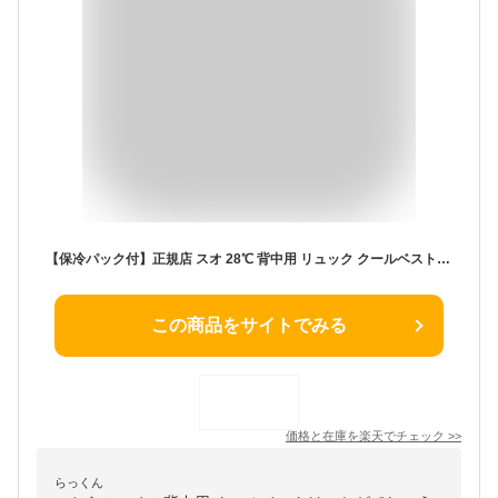
【保冷パック付】正規店 スオ 28℃ 背中用 リュック クールベスト2（Suo COOL Vest リュック 上着 背中 ひんやり 熱中症対策 暑さ対策 炎天下 アウトドア クール あせも 背中 リュック用 アイスクールベスト）【海外×】【メール便送料無料 】【：68】
この商品をサイトでみる
価格と在庫を
楽天
でチェック
>>
らっくん