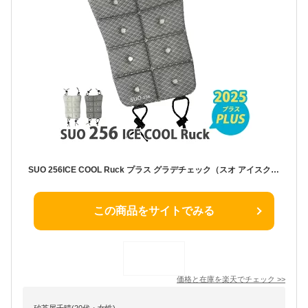
SUO 256ICE COOL Ruck プラス グラデチェック（スオ アイスクール リュック 背中 ひんやり 熱中症対策 暑さ対策 炎天下 ランドセル 登下校 通勤 アウトドア クール ユニセックス）【メール便送料無料】【海外×】
この商品をサイトでみる
価格と在庫を
楽天
でチェック
>>