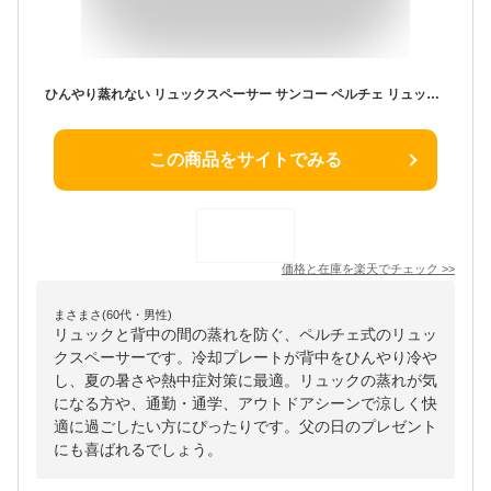
ひんやり蒸れない リュックスペーサー サンコー ペルチェ リュック 蒸れ防止 リュック用 冷却プレート ひんやりグッズ 涼しい 冷たい 接触冷感 熱中症対策 夏用 SPACERSBK 蒸れ対策 敬老の日 プレゼント 暑さ対策
この商品をサイトでみる
価格と在庫を
楽天
でチェック
>>
まさまさ(60代・男性)
リュックと背中の間の蒸れを防ぐ、ペルチェ式のリュッ
クスペーサーです。冷却プレートが背中をひんやり冷や
し、夏の暑さや熱中症対策に最適。リュックの蒸れが気
になる方や、通勤・通学、アウトドアシーンで涼しく快
適に過ごしたい方にぴったりです。父の日のプレゼント
にも喜ばれるでしょう。