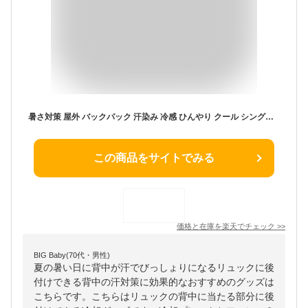
暑さ対策 屋外 バックパック 汗染み 冷感 ひんやり クール シングル [公式]ファンと冷却プレートで背中蒸れとおさらば「ひんやりュック」RSPCERSBK
この商品をサイトでみる
価格と在庫を
楽天
でチェック
>>
BIG Baby(70代・男性)
夏の暑い日に背中が汗でびっしょりになるリュックに後
付けできる背中の汗対策に効果的なおすすめのグッズは
こちらです。こちらはリュックの背中に当たる部分に後