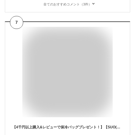
全てのおすすめコメント（3件）
7
【4千円以上購入&レビューで保冷バッグプレゼント！】【SUO(R) 公式】SUO(R) 正規代理店 日本製 特許取得 SUO 28℃ クールリュック 256 cool ruck FREE 植物由来 アイスリュック スポーツ観戦 キャンプ 暑さ対策 熱中症予防背中出勤自転車 アウトドア 冷却冷感パッド形状