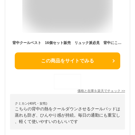
背中クールベスト 16個セット販売 リュック派必見 背中にこもりがちな熱をやさしくクールダウン 使用前に冷蔵庫で冷やして下さい 背中 クールパッド 熱中症対策 販促品・景品・ノベルティ
この商品をサイトでみる
価格と在庫を
楽天
でチェック
>>
クミカン(40代・女性)
こちらの背中の熱をクールダウンさせるクールパッドは
蒸れも防ぎ、ひんやり感が持続。毎日の通勤にも重宝し
、軽くて使いやすいのもいいです