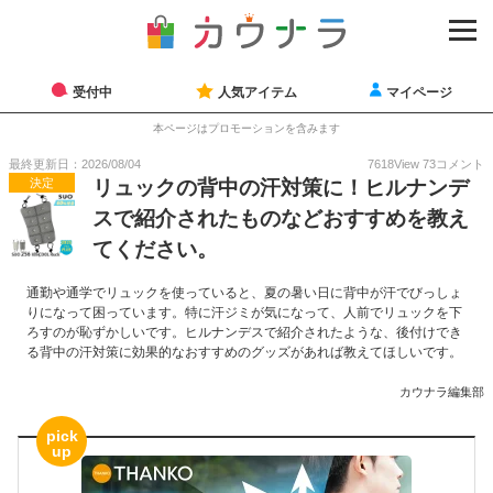
受付中
人気アイテム
マイページ
本ページはプロモーションを含みます
最終更新日：2026/08/04
7618
View
73
コメント
決定
リュックの背中の汗対策に！ヒルナンデ
スで紹介されたものなどおすすめを教え
てください。
通勤や通学でリュックを使っていると、夏の暑い日に背中が汗でびっしょ
りになって困っています。特に汗ジミが気になって、人前でリュックを下
ろすのが恥ずかしいです。ヒルナンデスで紹介されたような、後付けでき
る背中の汗対策に効果的なおすすめのグッズがあれば教えてほしいです。
カウナラ編集部
pick
up