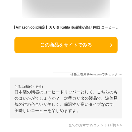
【Amazon.co.jp限定】カリタ Kalita 保温性が高い 陶器 コーヒー ドリッパー 波佐見焼 ネイビーシリーズ 2~4人用 日本製 SG102 鉄紺白掛け #02141 ドリップ 器具 二人用 四人用 2杯用 4杯用 磁器 おしゃれ キャンプ アウトドア 喫茶店 アンティーク 結婚 祝い プレゼント 誕生日 女性 男性 還暦 退職 記念日 ギフト 贈り物 還暦 敬老
この商品をサイトでみる
価格と在庫を
Amazon
でチェック
>>
らるふ(50代・男性)
日本製の陶器のコーヒードリッパーとして、こちらのも
のはいかがでしょうか？ 定番カリタの製品で、波佐見
焼の紺の色合いが美しく、保温性が高いタイプなので、
美味しいコーヒーを楽しめますよ。
全てのおすすめコメント
(
1
件)
>