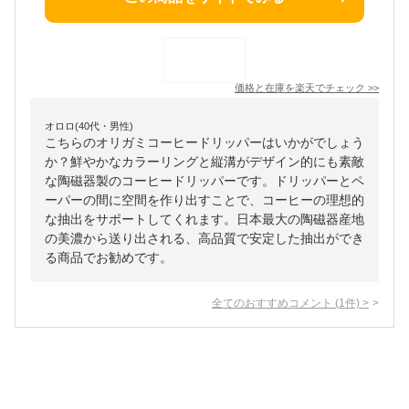
価格と在庫を
楽天
でチェック
>>
オロロ(40代・男性)
こちらのオリガミコーヒードリッパーはいかがでしょう
か？鮮やかなカラーリングと縦溝がデザイン的にも素敵
な陶磁器製のコーヒードリッパーです。ドリッパーとペ
ーパーの間に空間を作り出すことで、コーヒーの理想的
な抽出をサポートしてくれます。日本最大の陶磁器産地
の美濃から送り出される、高品質で安定した抽出ができ
る商品でお勧めです。
全てのおすすめコメント
(
1
件)
>