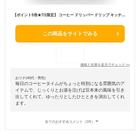
【ポイント5倍★7/1限定】 コーヒー ドリッパー ドリップ キッチン用品 カリタ コーヒードリッパー 陶器製コーヒードリッパー 102-ロトブラック【ドリップ ドリッパー 珈琲 おしゃれ カフェ】 #02005【Kalita】【送料無料】
この商品をサイトでみる
価格と在庫を
楽天
でチェック
>>
おツナ(40代・男性)
毎日のコーヒータイムがちょっと特別になる雰囲気のア
イテムで、じっくりとお湯を注げば豆本来の風味を引き
出してくれて、ゆったりとしたひとときを演出してくれ
ます。
全てのおすすめコメント（2件）