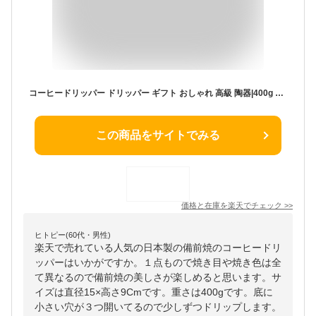
コーヒードリッパー ドリッパー ギフト おしゃれ 高級 陶器|400g 茶 ブラウン 備前焼 恒枝直豆 日本製 国産 職人|海外 手土産 モダン ドリップコーヒー コーヒータイム カフェ|結婚祝い 新築祝い 新居祝い 誕生日 還暦祝い 米寿 プレゼント
この商品をサイトでみる
価格と在庫を
楽天
でチェック
>>
ヒトピー(60代・男性)
楽天で売れている人気の日本製の備前焼のコーヒードリ
ッパーはいかがですか。１点もので焼き目や焼き色は全
て異なるので備前焼の美しさが楽しめると思います。サ
イズは直径15×高さ9Cmです。重さは400gです。底に
小さい穴が３つ開いてるので少しずつドリップします。