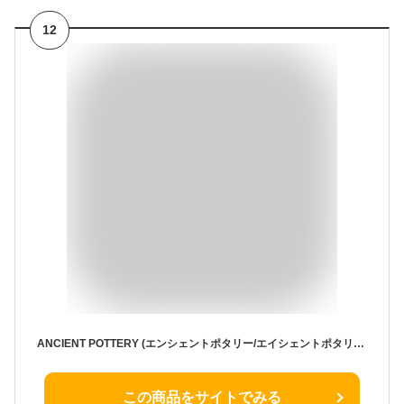
12
ANCIENT POTTERY (エンシェントポタリー/エイシェントポタリー)DRIPPER ドリッパー(電子レンジ可/オーブン可/食洗器可/コーヒードリッパー/ハンドドリップ/3穴/アンティーク調/骨董風/ストーンウェア/美濃焼/陶器/CHIPS/引出物 パーティ ギフト)
この商品をサイトでみる