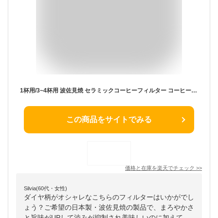
1杯用/3~4杯用 波佐見焼 セラミックコーヒーフィルター コーヒードリッパー ペーパーレス 紙フィルター不要 陶器 エコフィルター お祝い コーヒー好きギフト 黒 ブラック ブラウン ブルー グリーン ピンク イエロー 一人用 日本製 有田焼
この商品をサイトでみる
価格と在庫を
楽天
でチェック
>>
Silvia(60代・女性)
ダイヤ柄がオシャレなこちらのフィルターはいかがでし
ょう？ご希望の日本製・波佐見焼の製品で、まろやかさ
と旨味がUPして渋みが抑制され美味しいのに加えて、