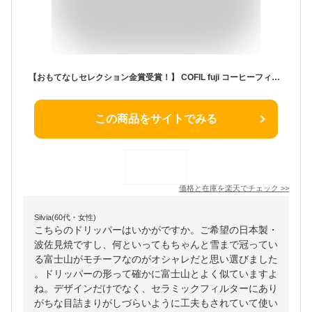
【おもてなしセレクション金賞受賞！】 COFIL fuji コーヒーフィルター コーヒードリッパー セラミックフィルター 円錐 おしゃれ ペーパーレス キャンプ セラミック ギフト プレゼント 富士山 富士 ドリップ 器具 コフィル cofi アウトドア かわいい 陶器 有田焼 波佐見焼
この商品をサイトでみる
価格と在庫を
楽天
でチェック
>>
Silvia(60代・女性)
こちらのドリッパーはいかがですか。ご希望の日本製・
波佐見焼ですし、何といってもちゃんと雪まで冠ってい
る富士山がモチーフなのがオシャレだと思い選びました
。ドリッパーの形って確かに富士山とよく似ていますよ
ね。デザインだけでなく、セラミックフィルターにあり
がちな目詰まりがしづらいように工夫もされていて使い