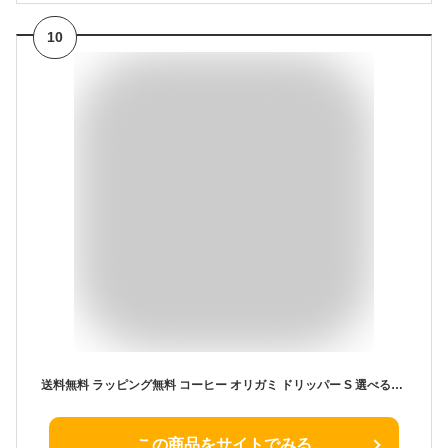
10
送料無料 ラッピング無料 コーヒー オリガミ ドリッパー S 選べる2点セット ORIGAMI ドリッパーホルダー セット 【 ドリッパー 一人用 二人用 コーヒードリッパー 珈琲 陶器 おしゃれ おいしい 木製 磁器 箱付き Sサイズ 1-2杯用 日本製 美濃 プレゼント ギフト】クリスマス
この商品をサイトでみる