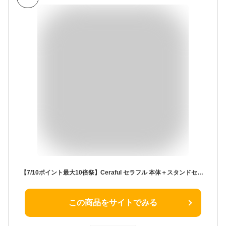
【7/10ポイント最大10倍祭】Ceraful セラフル 本体＋スタンドセット コーヒードリッパー コーヒーフィルター セラミック 波佐見焼 コーヒー ドリップコーヒー ハンドドリップ エコ ペーパーレス おしゃれ セラミックコーヒーフィルター 陶器 燦セラ 139窯 アウトドア
この商品をサイトでみる