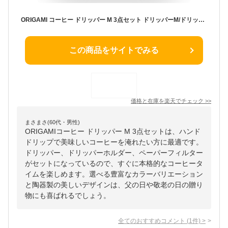
ORIGAMI コーヒー ドリッパー M 3点セット ドリッパーM/ドリッパーホルダー/ペーパーフィルター 選べるカラー 箱付 日本製 おしゃれ コーヒードリッパー ハンドドリップ かわいい ニュアンスカラー マットカラー カラフル ポップカラー 陶器 オリガミ 父の日 敬老の日
この商品をサイトでみる
価格と在庫を
楽天
でチェック
>>
まさまさ(60代・男性)
ORIGAMIコーヒー ドリッパー M 3点セットは、ハンド
ドリップで美味しいコーヒーを淹れたい方に最適です。
ドリッパー、ドリッパーホルダー、ペーパーフィルター
がセットになっているので、すぐに本格的なコーヒータ
イムを楽しめます。選べる豊富なカラーバリエーション
と陶器製の美しいデザインは、父の日や敬老の日の贈り
物にも喜ばれるでしょう。
全てのおすすめコメント
(
1
件)
>