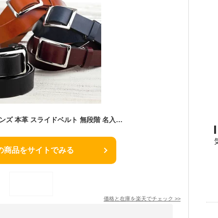
栃木レザー ベルト メンズ 本革 スライドベルト 無段階 名入れ可(有料) メンズ ファッション 牛革ベルト スライド式 一枚革 牛本革 牛革 スライドベルト 穴なし スライドバックルレザーベルト 日本製 誕生日 就職 卒業 新生活 記念 送別記念 送料無料
の商品をサイトでみる
価格と在庫を
楽天
でチェック
>>