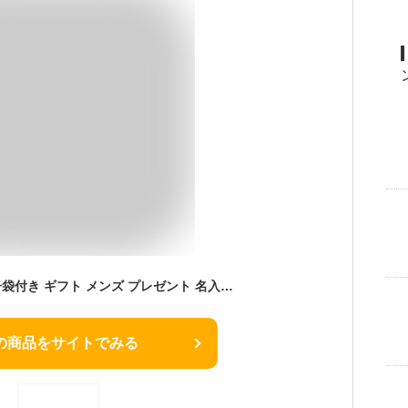
扇子 男性用 招福 扇子袋付き ギフト メンズ プレゼント 名入れ可 敬老の日 父の日
の商品をサイトでみる