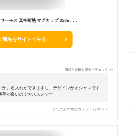
名入れ マグカップ 《 サーモス 真空断熱 マグカップ 350ml 蓋付き フタ付き 》 JDG-352C THERMOS コーヒー 紅茶 お誕生日 還暦祝い プレゼント 即日発送 女性 男性 実用的 2025
の商品をサイトでみる
価格と在庫を
楽天
でチェック
>>
すか、名入れができますし、デザインがオシャレです
勝手が良いのでおススメです
全てのおすすめコメント
(
2
件)
>