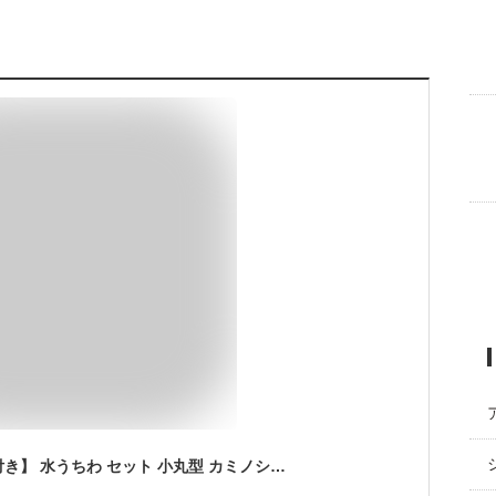
【名入れ無料の台座付き】 水うちわ セット 小丸型 カミノシゴト 家田紙工 雁皮紙 手漉き和紙 母の日 父の日 プレゼント 贈り物 父の日 母の日 敬老の日 お中元 誕生日 長寿祝い 日本製 Made in japan 岐阜 伝統工芸 民藝 丁寧な暮らし