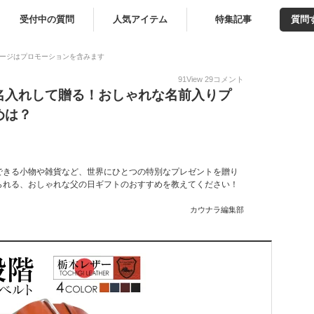
受付中の質問
人気アイテム
特集記事
質問
ージはプロモーションを含みます
91
View
29
コメント
名入れして贈る！おしゃれな名前入りプ
めは？
できる小物や雑貨など、世界にひとつの特別なプレゼントを贈り
られる、おしゃれな父の日ギフトのおすすめを教えてください！
カウナラ編集部