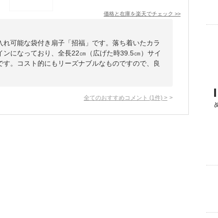
価格と在庫を
楽天
でチェック
>>
入れ可能な袋付き扇子「招福」です。落ち着いたカラ
ンになっており、全長22㎝（広げた時39.5㎝）サイ
です。コスト的にもリーズナブルなものですので、良
全てのおすすめコメント
(
1
件)
>