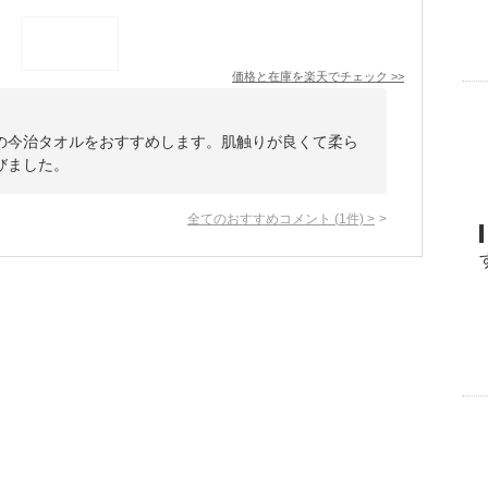
価格と在庫を
楽天
でチェック
>>
の今治タオルをおすすめします。肌触りが良くて柔ら
びました。
全てのおすすめコメント
(
1
件)
>