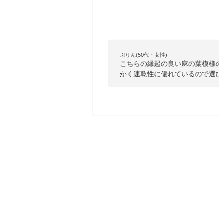
ぷりん(50代・女性)
こちらの縁起の良い麻の葉模様
かく速乾性に優れているので選