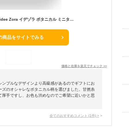
今治タオル ハンカチ idee Zora イデゾラ ボタニカル ミニタオル プレゼント 贈り物 ギフト 人気 レディース 今治産 国産 日本製 ギフト プレゼント 贈り物 引き出物 イデアゾラ 母の日 父の日 今治浴巾 おしゃれ ブランド
の商品をサイトでみる
価格と在庫を
楽天
でチェック
>>
シンプルなデザインより高級感があるのでギフトにお
ーズのオシャレなボタニカル柄を選びました。甘撚糸
て厚手ですし、お色も渋めなのでご希望に近いかと思
全てのおすすめコメント
(
1
件)
>