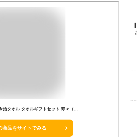
全品ポイントUP中！今治タオル タオルギフトセット 寿々（じゅじゅ）日本製 縁起の良い麻の葉模様 タオル（ハンドタオル） 写真入り 熨斗 ギフト プチギフト 内祝い 出産内祝い 結婚内祝い 結婚 出産 お返し 引っ越し 挨拶 粗品 香典返し 退職 会社 日用品 お急ぎ便 gws
の商品をサイトでみる