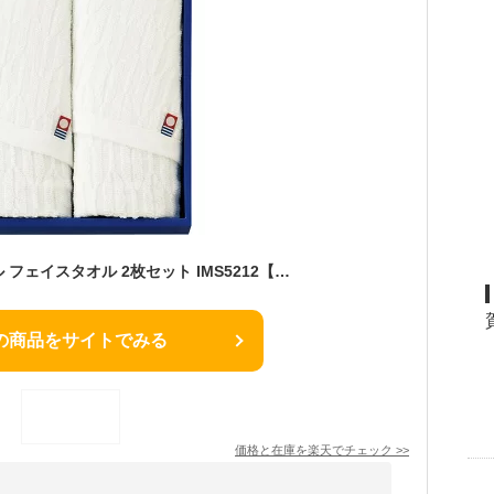
今治ジャガードタオル フェイスタオル 2枚セット IMS5212【 今治タオル 有名 ブランド ギフトセット 引き出物 引出物 結婚式 贈答品 贈り物 お返し 内祝い 引越し 引っ越し 挨拶 ギフト 粗品 プチギフト 無地 白タオル】[tr]
の商品をサイトでみる
価格と在庫を
楽天
でチェック
>>