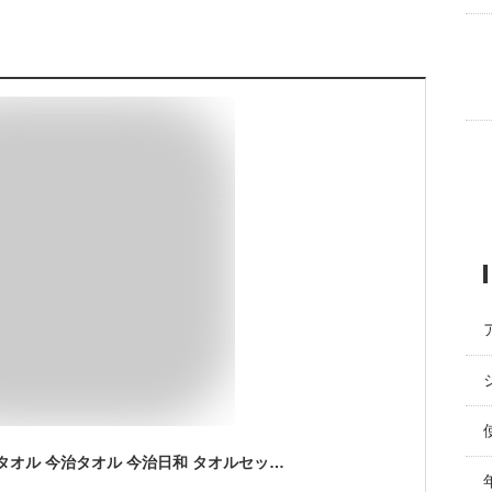
全品ポイントUP中！タオル 今治タオル 今治日和 タオルセット（フェイスタオル2P）/ 快気祝い 長寿祝い 還暦祝い 還暦 お祝い 写真入り メッセージカード無料 名入れ 贈答品 日用品 タオルギフト gws お歳暮 七五三