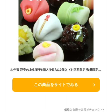
お年賀 迎春の上生菓子6個入/8個入/12個入《お正月限定 数量限定》お正月 上生菓子 和菓子 生菓子 手作り 高級 干支 午 お歳暮 老舗 ギフト お菓子 正月 詰め合わせ ご挨拶 迎春 誕生日 お取り寄せ 老舗 おくりもの 手土産 午年 お茶菓子 滋賀県 甲賀 大彌 2026年
この商品をサイトでみる
価格と在庫を
楽天
でチェック
>>