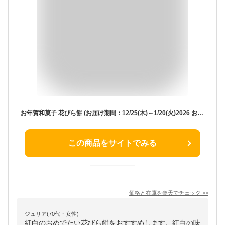
お年賀和菓子 花びら餅 (お届け期間：12/25(木)～1/20(火)2026 お年賀 迎春菓 餅 花びら ごぼう 求肥 白味噌 米粉 お年賀 ギフト セット 贈り物 和菓子 高級 お取り寄せ 茶菓子 茶道 島根 松江 彩雲堂 お正月 新春 冬季限定
この商品をサイトでみる
価格と在庫を
楽天
でチェック
>>
ジュリア(70代・女性)
紅白のおめでたい花びら餅をおすすめします。紅白の味