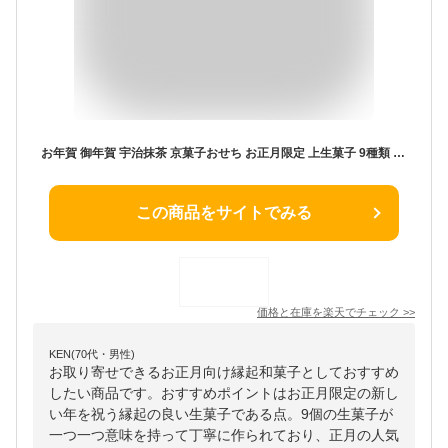
お年賀 御年賀 宇治抹茶 京菓子おせち お正月限定 上生菓子 9種類 桐箱入り 菓子おせち スイーツおせち 2026 御正月 § おせち 和菓子 お菓子 伊藤久右衛門 練り切り お取り寄せ ギフト 御節 お節 迎春菓子 おもてなし 和スイーツ 送料無料
この商品をサイトでみる
価格と在庫を
楽天
でチェック
>>
KEN(70代・男性)
お取り寄せできるお正月向け縁起和菓子としておすすめ
したい商品です。おすすめポイントはお正月限定の新し
い年を祝う縁起の良い生菓子である点。9個の生菓子が
一つ一つ意味を持って丁寧に作られており、正月の人気