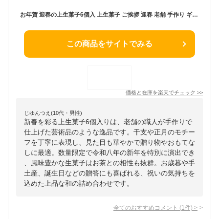
お年賀 迎春の上生菓子6個入 上生菓子 ご挨拶 迎春 老舗 手作り ギフト お歳暮 お菓子 干支 正月 詰め合わせ 和菓子 生菓子 誕生日 お取り寄せ 老舗 おくりもの お茶菓子 手土産 令和八年 午年 新年 新春の寿ぎ お正月限定 数量限定 2026年
この商品をサイトでみる
価格と在庫を
楽天
でチェック
>>
じゆんつえ(10代・男性)
新春を彩る上生菓子6個入りは、老舗の職人が手作りで
仕上げた芸術品のような逸品です。干支や正月のモチー
フを丁寧に表現し、見た目も華やかで贈り物やおもてな
しに最適。数量限定で令和八年の新年を特別に演出でき
、風味豊かな生菓子はお茶との相性も抜群。お歳暮や手
土産、誕生日などの贈答にも喜ばれる、祝いの気持ちを
込めた上品な和の詰め合わせです。
全てのおすすめコメント
(
1
件)
>