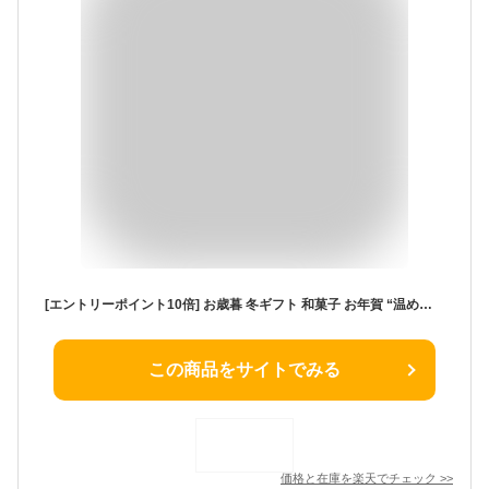
[エントリーポイント10倍] お歳暮 冬ギフト 和菓子 お年賀 “温め香る芋の和スイーツ“ 菓匠むら里 しっとりすいーとぽてとベイク 歳暮 お菓子 個包装 焼菓子 (さつま芋) お茶請け まんじゅう 6個/9個/12個 手土産 熨斗 プチギフト お返し 内祝い御祝 贈答 帰省 正月 2000円
この商品をサイトでみる
価格と在庫を
楽天
でチェック
>>