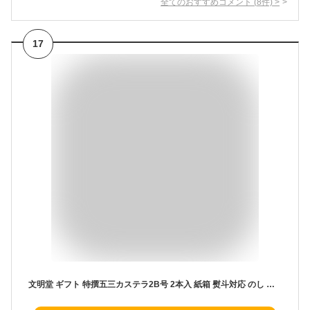
全てのおすすめコメント
(
8
件)
>
17
文明堂 ギフト 特撰五三カステラ2B号 2本入 紙箱 熨斗対応 のし お菓子 贈り物 お歳暮 年賀 内祝 御礼 お祝い 法事 スイーツ