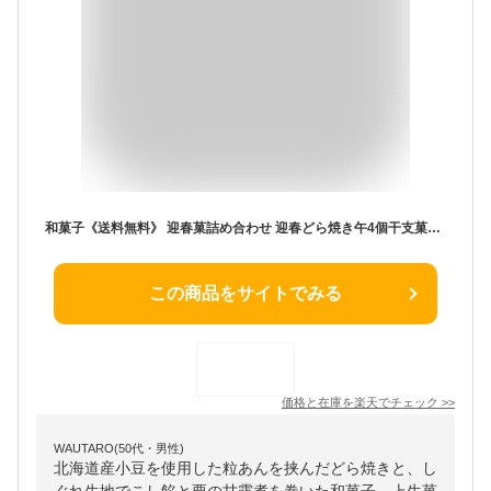
和菓子《送料無料》 迎春菓詰め合わせ 迎春どら焼き午4個干支菓ひのえ午1棹 お歳暮 お年賀 干支 午 正月 どら焼き 栗菓子 お菓子 詰め合わせ 誕生日 プレゼント ご挨拶 お正月 限定 午年 令和8年 迎春 ギフト お取り寄せ 甲賀 滋賀 老舗 高級 大彌 即日発送 2026年
この商品をサイトでみる
価格と在庫を
楽天
でチェック
>>
WAUTARO(50代・男性)
北海道産小豆を使用した粒あんを挟んだどら焼きと、し