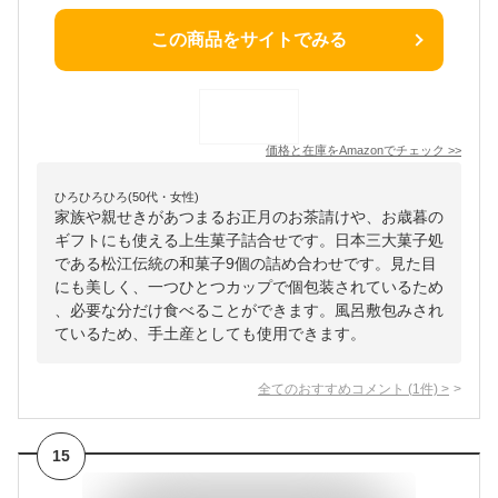
この商品をサイトでみる
価格と在庫を
Amazon
でチェック
>>
ひろひろひろ(50代・女性)
家族や親せきがあつまるお正月のお茶請けや、お歳暮の
ギフトにも使える上生菓子詰合せです。日本三大菓子処
である松江伝統の和菓子9個の詰め合わせです。見た目
にも美しく、一つひとつカップで個包装されているため
、必要な分だけ食べることができます。風呂敷包みされ
ているため、手土産としても使用できます。
全てのおすすめコメント
(
1
件)
>
15