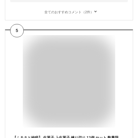
全てのおすすめコメント（2件）
5
【ふるさと納税】 生菓子 上生菓子 練り切り 12個 セット 数量限定 和菓子 正月 詰め合わせ お正月 新年 スイーツ 贈答 2026 迎春 ギフト お菓子 お祝い 老舗 【年内配送】 【 先行予約 ・ 数量限定 】 【2025年12月25日発送予定】