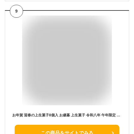
9
お年賀 迎春の上生菓子8個入 お歳暮 上生菓子 令和八年 午年限定 老舗 手作り ギフト お菓子 干支 正月 詰め合わせ ご挨拶 迎春 和菓子 生菓子 誕生日 お取り寄せ おくりもの 老舗 手土産 午年 正月 新春の寿ぎ お正月限定 数量限定 2026年
この商品をサイトでみる