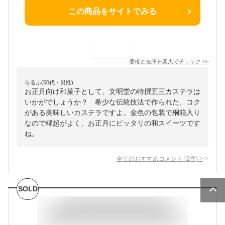
この商品をサイトでみる
価格と在庫を
楽天
でチェック
>>
らるふ(50代・男性)
お正月向け和菓子として、文明堂の特撰五三カステラは
いかがでしょうか？ 希少な伝統技法で作られた、コク
がある美味しいカステラですよ。金色の包装で桐箱入り
なので縁起がよく、お正月にピッタリの和スイーツです
ね。
全てのおすすめコメント
(
2
件)
>
SOLD