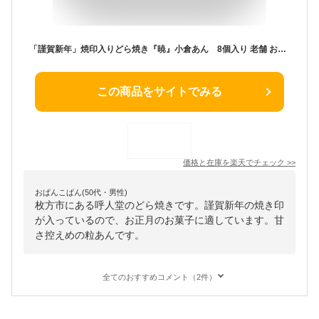
「謹賀新年」焼印入りどら焼き『暁』小倉あん 8個入り 老舗 お菓子 和菓子 和スイーツ ギフト 贈り物 お土産 おみやげ 手土産 お祝い 御祝 お年賀 御年賀 正月 元日 元旦 御挨拶 ご挨拶 プチギフト どらやき 大阪 呼人堂
この商品をサイトでみる
価格と在庫を
楽天
でチェック
>>
おぱんこぱん(50代・男性)
枚方市にある呼人堂のどら焼きです。謹賀新年の焼き印
が入っているので、お正月のお菓子に適しています。甘
さ控えめの粒あんです。
全てのおすすめコメント（2件）