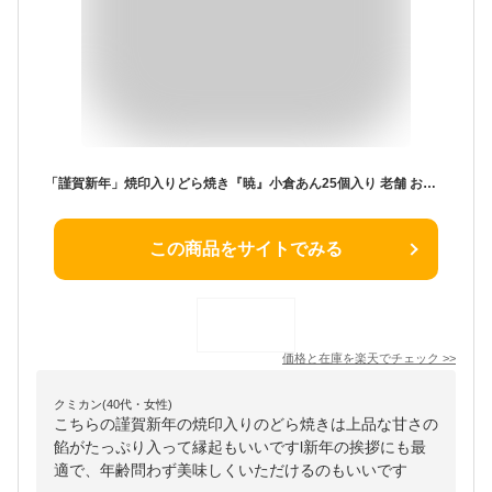
「謹賀新年」焼印入りどら焼き『暁』小倉あん25個入り 老舗 お菓子 和菓子 和スイーツ ギフト 贈り物 お土産 おみやげ 手土産 お祝い 御祝 お年賀 御年賀 正月 元日 元旦 御挨拶 ご挨拶 プチギフト どらやき 大阪 呼人堂
この商品をサイトでみる
価格と在庫を
楽天
でチェック
>>
クミカン(40代・女性)
こちらの謹賀新年の焼印入りのどら焼きは上品な甘さの
餡がたっぷり入って縁起もいいですl新年の挨拶にも最
適で、年齢問わず美味しくいただけるのもいいです