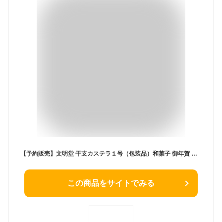
【予約販売】文明堂 干支カステラ１号（包装品）和菓子 御年賀 お年賀 お正月 ギフト 手提げ袋付き プレゼント 贈答品 贈り物 手土産 熨斗 和菓子 スイーツ 焼菓子 蜂蜜 はちみつ お菓子 帰省土産 春ギフト お返し お礼 入学祝い 新生活 就職祝い クリスマス ※出荷元と販売元が【公式】文明堂東京となっていることをご確認ください。※こちらの商品は12月24日以降の発送となります
この商品をサイトでみる