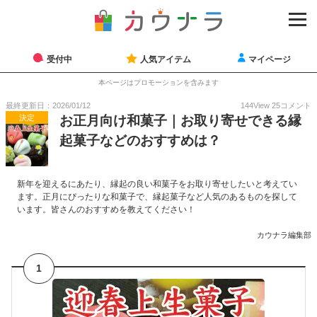
受付中
人気アイテム
マイページ
本ページはプロモーションを含みます
最終更新日：2026/01/12
144
View
25
コメント
決定
お正月向け和菓子｜お取り寄せできる縁
起菓子などのおすすめは？
新年を迎えるにあたり、縁起の良い和菓子をお取り寄せしたいと考えてい
ます。正月にぴったりな和菓子で、縁起菓子など人気のあるものを探して
います。皆さんのおすすめを教えてください！
カウナラ編集部
1