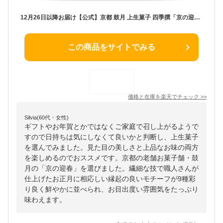
12月26日以降お届け【公式】京都 鼓月 上生菓子 四季撰「京の迎春」(9個入) 数量限定200箱 / 迎春ギフト 御年賀 正月 お菓子 お取り寄せ 人気 高級 和菓子 ねりきり 練切 職人 冬 金団 外郎 雪平 こなし 手作り 京菓子 生菓子 老舗 内祝 お祝い ギフト 贈り物 送料無料
この商品をサイトでみる
価格と在庫を
楽天
でチェック
>>
Silvia(60代・女性)
ギフトやお年賀とかではなくご家庭で召し上がるようで
すので日持ちは気にしなくて良いかと判断し、上生菓子
を選んでみました。見た目の美しさと上品なお味の両方
を楽しめるのでおススメです。京都の老舗お菓子舗・鼓
月の「京の迎春」を選びました。繊細な技で職人さんが
仕上げたお正月に相応しい縁起の良いモチーフが9種彩
り良く鮮やかに並べられ、お目出度い雰囲気をたっぷり
味わえます。