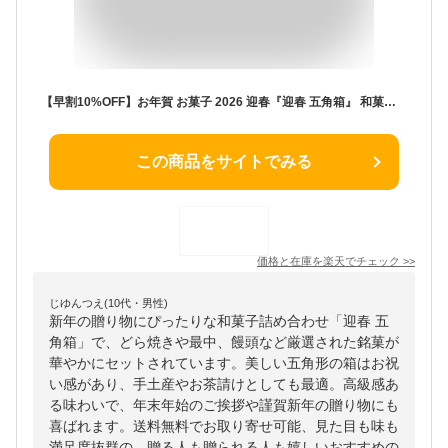
【早割10%OFF】お年賀 お菓子 2026 迎春『迎春 五角箱』 和菓子 詰め合わせ うま年 午 ギフト プレゼント 美味 菓子折り 銘菓 どら焼き 最中 饅頭 スイーツ 手土産 お茶請け 高級 お取り寄せ 年末年始 謹賀新年 お祝い 正月 賀正 送料無料
この商品をサイトでみる
価格と在庫を
楽天
でチェック
>>
じゆんつえ(10代・男性)
新年の贈り物にぴったりな和菓子詰め合わせ「迎春 五
角箱」で、どら焼きや最中、饅頭など厳選された銘菓が
華やかにセットされています。美しい五角形の箱はお祝
い感があり、手土産やお茶請けとしても最適。高級感あ
る味わいで、年末年始のご挨拶や謹賀新年の贈り物にも
喜ばれます。送料無料でお取り寄せ可能、見た目も味も
満足度抜群の、贈る人も贈られる人も嬉しいおすすめの