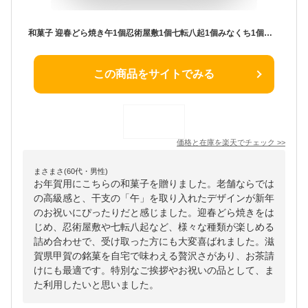
和菓子 迎春どら焼き午1個忍術屋敷1個七転八起1個みなくち1個しるべ1個こうしん1個 お歳暮 お年賀 干支 午 お祝い 詰め合わせ お菓子 色々 お取り寄せ ギフト 老舗 高級 お正月 2026年 令和8年 迎春菓 誕生日 プレゼント ご挨拶 新春 新年 滋賀県 甲賀 大彌 即日発送
この商品をサイトでみる
価格と在庫を
楽天
でチェック
>>
まさまさ(60代・男性)
お年賀用にこちらの和菓子を贈りました。老舗ならでは
の高級感と、干支の「午」を取り入れたデザインが新年
のお祝いにぴったりだと感じました。迎春どら焼きをは
じめ、忍術屋敷や七転八起など、様々な種類が楽しめる
詰め合わせで、受け取った方にも大変喜ばれました。滋
賀県甲賀の銘菓を自宅で味わえる贅沢さがあり、お茶請
けにも最適です。特別なご挨拶やお祝いの品として、ま
た利用したいと思いました。