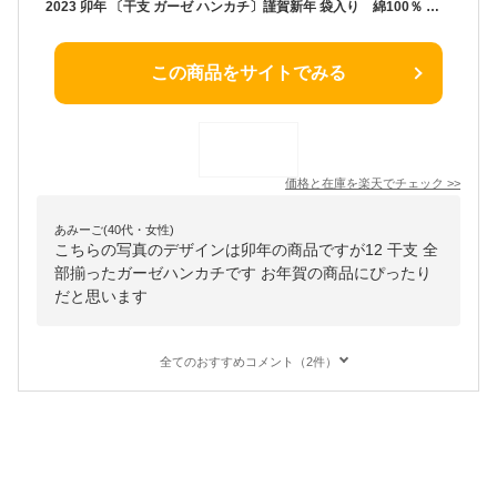
2023 卯年 〔干支 ガーゼ ハンカチ〕謹賀新年 袋入り 綿100％ 日本製 ガーゼ ハンカチ 和風 干支 十二支 暦 うさぎ 年末 年始 正月 お年賀 年賀 和風 プチギフト ギフト プレゼント
この商品をサイトでみる
価格と在庫を
楽天
でチェック
>>
あみーご(40代・女性)
こちらの写真のデザインは卯年の商品ですが12 干支 全
部揃ったガーゼハンカチです お年賀の商品にぴったり
だと思います
全てのおすすめコメント（2件）