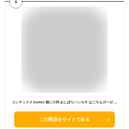
9
コンテックス kontex 猫に小判 おしぼりハンカチ はごろもガーゼ はんかち 二重ガーゼ 日本製 今治製 綿100％ 沐浴 ギフト お礼 御礼 プレゼント お配り 挨拶 あいさつ お年賀 招き猫 ねこ
この商品をサイトでみる