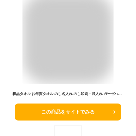
粗品タオル お年賀タオル のし名入れ のし印刷・袋入れ ガーゼハンドタオル 30枚〜99枚 スピードライ 日本製 泉州タオル ガーゼタオル おしぼり 挨拶 販促 景品 タオル 敬老の日
この商品をサイトでみる