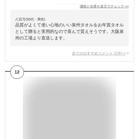
価格と在庫を
楽天
でチェック
>>
八百万(50代・男性)
品質がよくて使い心地のいい泉州タオルをお年賀タオル
として贈ると実用的なので喜んで貰えそうです。大阪泉
州の工場より直送します。
全てのおすすめコメント
(
1
件)
>
12