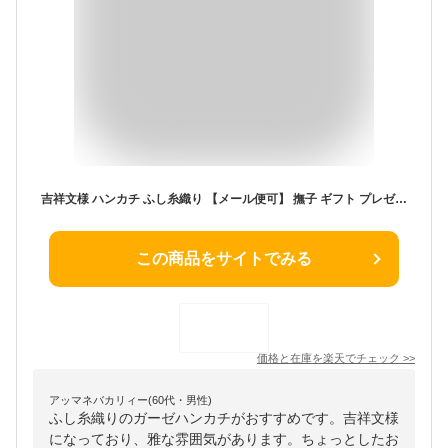
吉祥文様 ハンカチ ふし糸織り 【メール便可】 撫子 ギフト プレゼント ガーゼ 子供 送別会 プチギフト 粗品 桜 ラッピング オリジナル 縁起物 内祝 お年賀 吉祥 縁起柄 縁起 贈り物 送別の品 お返し ホワイトデー
この商品をサイトでみる
価格と在庫を
楽天
でチェック
>>
アッマネバカリィー(60代・男性)
ふし糸織りのガーゼハンカチがおすすめです。吉祥文様
になっており、雅な雰囲気があります。ちょっとしたお