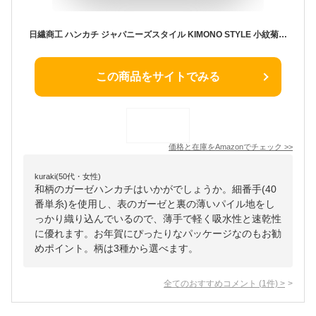
日繊商工 ハンカチ ジャパニーズスタイル KIMONO STYLE 小紋菊 JS4110 日本製
この商品をサイトでみる
価格と在庫を
Amazon
でチェック
>>
kuraki(50代・女性)
和柄のガーゼハンカチはいかがでしょうか。細番手(40
番単糸)を使用し、表のガーゼと裏の薄いパイル地をし
っかり織り込んでいるので、薄手で軽く吸水性と速乾性
に優れます。お年賀にぴったりなパッケージなのもお勧
めポイント。柄は3種から選べます。
全てのおすすめコメント
(
1
件)
>