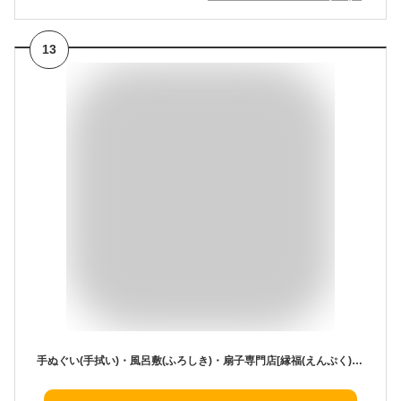
13
手ぬぐい(手拭い)・風呂敷(ふろしき)・扇子専門店[縁福(えんぷく)泉州タオル]シリーズ富士山 -無事の願い-