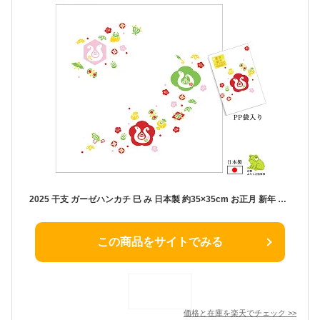
2025 干支 ガーゼハンカチ 巳 み 日本製 約35×35cm お正月 新年 ご挨拶 お年賀 ガーゼ ハンカチ はんかち お祝い ギフト プレゼント プチギフト ノベルティ ベビー 赤ちゃん 新生児 子供 キッズ ポイント消化 メール便 送料無料 2025
この商品をサイトでみる
価格と在庫を
楽天
でチェック
>>