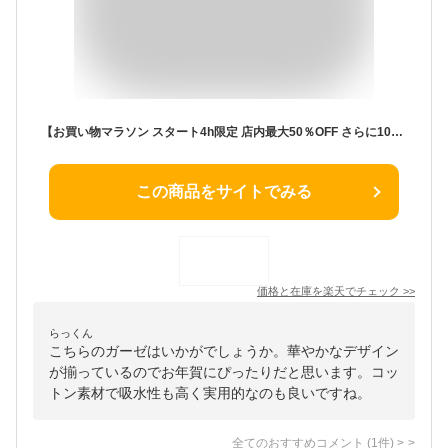
【お買い物マラソン スタート4h限定 店内最大50％OFF さらに10％OFF】ガーゼ 手ぬぐい 花柄 動物柄 千鳥掛け縫い 日本製 ハンカチ タオル フェイスタオル やわらか 和調色 熨斗 粗品 お年賀 内祝 ふきん 二重袷 ポイント消化 彩 irodori JPTG-7560B
この商品をサイトでみる
価格と在庫を
楽天
でチェック
>>
らっくん
こちらのガーゼはいかがでしょうか。華やかなデザイン
が揃っているのでお年賀にぴったりだと思います。コッ
トン素材で吸水性も高く実用的なのも良いですね。
全てのおすすめコメント
(
1
件)
>