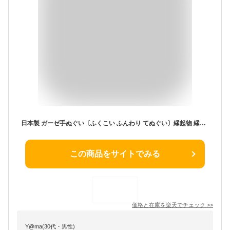
日本製 ガーゼ手ぬぐい〔ふくこい ふんわり てぬぐい〕縁起物 縁起柄 2重ガーゼ ダブルガーゼ ガーゼ 赤ちゃん ハンカチ ギフト 出産祝い 内祝い 結婚 お祝い 厄除け 厄年 七色 小物 縁起 長寿 年末年始 年賀 冬 プチギフト 母の日 父の日 敬老の日
この商品をサイトでみる
価格と在庫を
楽天
でチェック
>>
Y@ma(30代・男性)