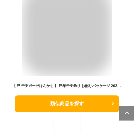
【 巳 干支ガーゼはんかち 】 巳年干支飾り お配りパッケージ 2025 [ 熨斗風パッケージ 令和7年 2025年 お年賀 お配り 年始のご挨拶 粗品 お正月 迎春 ハンカチ ふきん 布巾 捺染 縁起柄 羽子板 独楽 干支 巳年 へび 蛇 不老長寿 ギフト かわいい ]
類似商品を探す