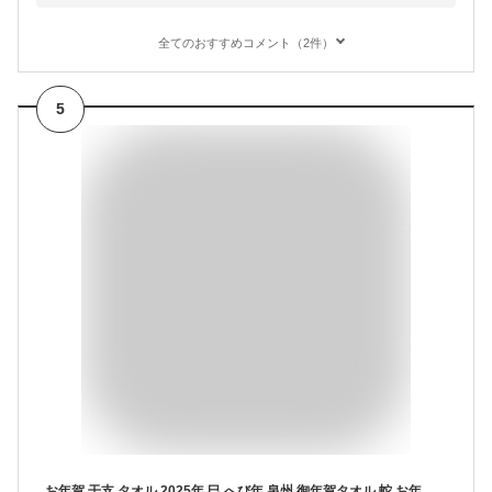
全てのおすすめコメント（2件）
5
お年賀 干支 タオル 2025年 巳 へび年 泉州 御年賀タオル 蛇 お年賀 タオル フェイスタオル 日本製 御年賀 お年賀 のし印刷 のし付きタオル 熨斗 名入れ 袋入りタオル 挨拶回り 巳年 シンプル 上品 御挨拶タオル 挨拶用 干支 タオル 国産 綿100%