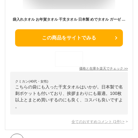
袋入れタオル お年賀タオル 干支タオル 日本製 めでタオル ガーゼ ハンドタオル【100枚以上】2025 名刺ポケット付き 敬老の日 お年賀 年賀 販促 粗品 挨拶回り タオル ハンカチ 年賀タオル 粗品タオル ガーゼタオル ハンドタオル 国産 泉州タオル 白 2025年 巳 巳年 令和7年
この商品をサイトでみる
価格と在庫を
楽天
でチェック
>>
クミカン(40代・女性)
こちらの袋にも入った干支タオルはいかが。日本製で名
刺ポケットも付いており、挨拶まわりにも最適。100枚
以上とまとめ買いするのにも良く、コスパも良いですよ
。
全てのおすすめコメント
(
1
件)
>