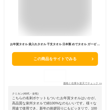
お年賀タオル 袋入れタオル 干支タオル 日本製 めでタオル ガーゼ 2025【100枚以上】名刺ポケット付き 敬老の日 袋入り フェイスタオル お年賀 粗品 ご挨拶タオル お年賀 御年賀 粗品 挨拶回り 販促 タオル まとめ買い 泉州タオル 綿100％ 白 刺繍 2025年 巳 巳年 令和7年
この商品をサイトでみる
価格と在庫を
楽天
でチェック
>>
クミカン(40代・女性)
こちらの名刺ポケットもついたお年賀タオルはいかが。
高品質な泉州タオルで綿100%なのもいいです。様々な
用途で使用でき、新年の挨拶回りにもピッタリで、100