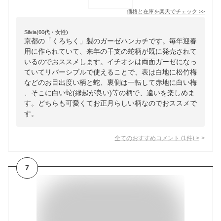
価格と在庫を
楽天
でチェック
>>
Silvia(60代・女性)
京都の「くろちく」製のガーゼハンカチです。毎年迎春
用に作られていて、来年の干支の蛇柄が既に発売されて
いるのでおススメします。イチオシは両面ガーゼになっ
ていてリバーシブルで使えることで、表は白地に松竹梅
などのお目出度い柄と蛇、裏側は一転して赤地に白い梅
、そこに白い蛇(縁起が良い)等の柄で、違いを楽しめま
す。どちらも可愛くてお正月らしい柄なのでおススメで
す。
全てのおすすめコメント
(
1
件)
>
7