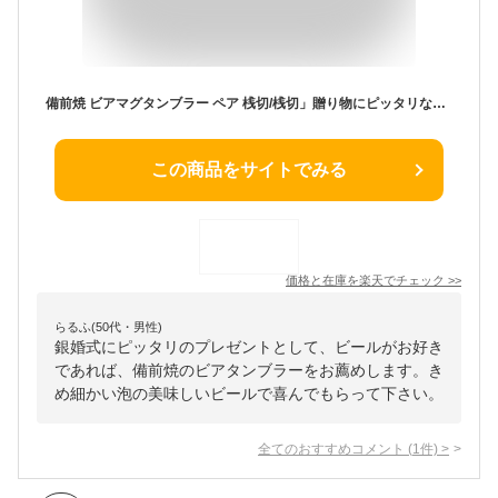
備前焼 ビアマグタンブラー ペア 桟切/桟切」贈り物にピッタリな桐箱入り(のし内容自由) 小川弘藏作【父の日・誕生日・長寿祝い・敬老の日 等の特別な贈り物・お祝いとして】清酒、地酒、ビール、麦茶やコーヒー等に【楽ギフ_のし】
この商品をサイトでみる
価格と在庫を
楽天
でチェック
>>
らるふ(50代・男性)
銀婚式にピッタリのプレゼントとして、ビールがお好き
であれば、備前焼のビアタンブラーをお薦めします。き
め細かい泡の美味しいビールで喜んでもらって下さい。
全てのおすすめコメント
(
1
件)
>