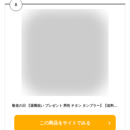
8
敬老の日 【退職祝い プレゼント 男性 チタン タンブラー】【送料無料】 ペア 夫婦 保温 保冷 二重 名入れ カップ コーヒー 米寿 プレゼント 金婚式 ビアカップ ビールグラス 270cc 還暦祝 結婚祝 誕生日 古希 喜寿 内祝 贈り物【楽ギフ_包装】 【楽ギフ_のし】 伝承 匠
この商品をサイトでみる