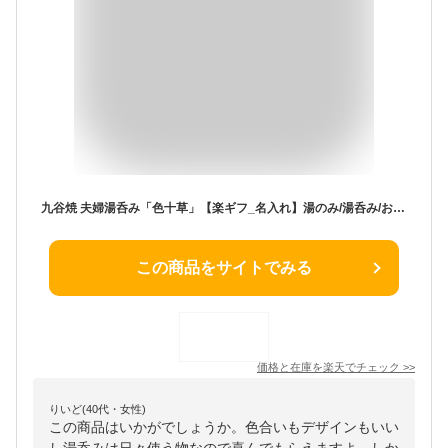
九谷焼 夫婦湯呑み「色十草」【楽ギフ_名入れ】湯のみ/湯呑み/おしゃれ/かわいい/セット/結婚祝い/ペア/妻/結婚記念日/両親/ギフト/プレゼント/初任給/金婚式/銀婚式/還暦/古希/喜寿/傘寿/米寿/卒寿/お祝い/母の日/父の日/敬老の日
この商品をサイトでみる
価格と在庫を
楽天
でチェック
>>
りいど(40代・女性)
この商品はいかがでしょうか。色合いもデザインもいい