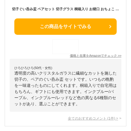
切子ぐい呑み盃 ペアセット 切子グラス 桐箱入り お猪口 おちょこ ペアグラス 食洗機対応【贈り物 母の日 父の日 金婚式 銀婚式 お祝い 記念品 敬老の日】(コバルトブルー/パープル)
この商品をサイトでみる
価格と在庫を
Amazon
でチェック
>>
ひろひろひろ(50代・女性)
透明度の高いクリスタルガラスに繊細なカットを施した
切子の、ペアのぐい呑み盃 セットです。いつもの晩酌
を一味違ったものにしてくれます。桐箱入りで自宅用は
もちろん、ギフトにも使用できます。インクブルー/パ
ープル、インクブルー/レッドなど色の異なる6種類のセ
ットがあり、選ぶことができます。
全てのおすすめコメント
(
1
件)
>