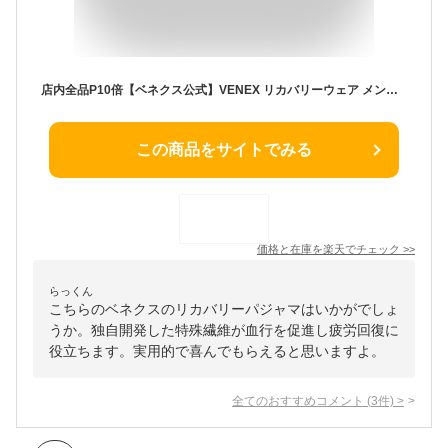
店内全品P10倍【ベネクス公式】VENEX リカバリーウェア メンズ リカバリーパジャマ ニットサッカー 疲労回復パジャマ 快適 コットン混 ルームウエア 休養 快眠 ベネックス プレゼント
この商品をサイトでみる
価格と在庫を
楽天
でチェック
>>
らっくん
こちらのベネクスのリカバリーパジャマはいかがでしょ
うか。独自開発した特殊繊維が血行を促進し疲労回復に
役立ちます。実用的で喜んでもらえると思いますよ。
全てのおすすめコメント
(
3
件)
>