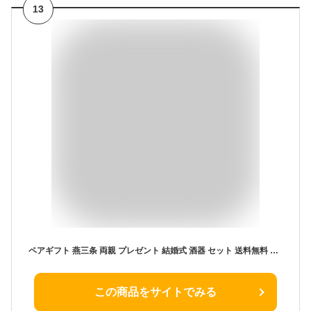
13
ペアギフト 燕三条 両親 プレゼント 結婚式 酒器 セット 送料無料 【 燕製 二重 ステンレス ぐい呑み 70ml ペア 】 結婚祝い 贈り物 名前入り 燕 保温 保冷 日本酒 おちょこ おしゃれ 結婚記念日 ギフト 夫婦 記念日 銀婚式 名 名前 入り 入れ Present Gift 母の日 父の日
この商品をサイトでみる