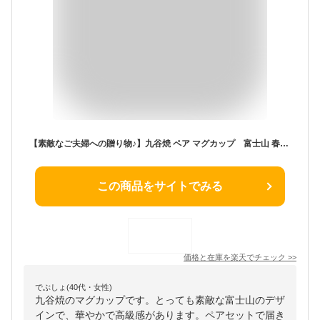
【素敵なご夫婦への贈り物♪】九谷焼 ペア マグカップ 富士山 春秋の図（ 金婚式 銀婚式 結婚記念日 両親 妻 夫 母の日 父の日 ギフト お祝い プレゼント ）
この商品をサイトでみる
価格と在庫を
楽天
でチェック
>>
でぶしょ(40代・女性)
九谷焼のマグカップです。とっても素敵な富士山のデザ
インで、華やかで高級感があります。ペアセットで届き