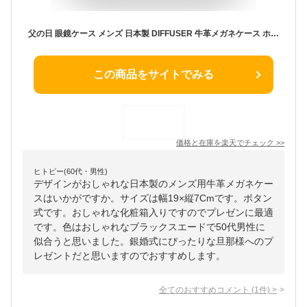
父の日 眼鏡ケース メンズ 日本製 DIFFUSER 牛革メガネケース ホーウィンレザー HORWEEN LEATHER EYEWEAR CASE 2 サングラスケース 本革 レザー 大人 おしゃれ かっこいい ギフト プレゼント 【送料無料】
この商品をサイトでみる
価格と在庫を
楽天
でチェック
>>
ヒトピー(60代・男性)
デザインがおしゃれな日本製のメンズ用牛革メガネケー
スはいかがですか。サイズは幅19×縦7Cmです。ボタン
式です。おしゃれな化粧箱入りですのでプレゼンに最適
です。色はおしゃれなブラックスエードで50代男性に
似合うと思いました。銀婚式にぴったりな旦那様へのプ
レゼントだと思いますのでおすすめします。
全てのおすすめコメント
(
1
件)
>