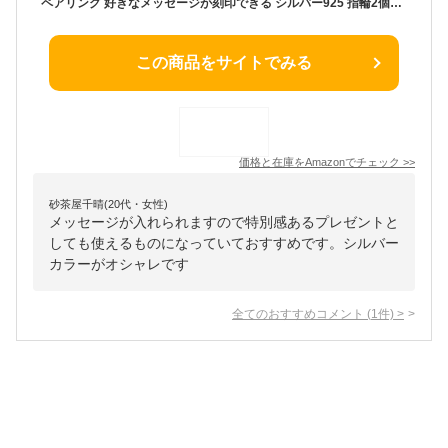
ペアリング 好きなメッセージが刻印できる シルバー925 指輪2個セット 誕生石が選べる 2個ペア セット シルバーリング シルバー
この商品をサイトでみる
価格と在庫を
Amazon
でチェック
>>
砂茶屋千晴(20代・女性)
メッセージが入れられますので特別感あるプレゼントと
しても使えるものになっていておすすめです。シルバー
カラーがオシャレです
全てのおすすめコメント
(
1
件)
>