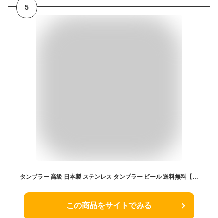
5
タンブラー 高級 日本製 ステンレス タンブラー ビール 送料無料【 燕 研磨ファクトリータンブラー ペア セット 320ml】保冷 おしゃれ 名前入り 両親 結婚記念日 プレゼント 金婚式 銀婚式 結婚祝い ペアタンブラー 結婚 祝い 燕三条 贈り物 贈呈品 実用的 母の日 父の日
この商品をサイトでみる