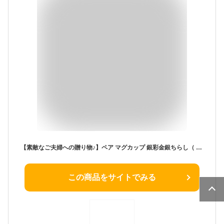
【素敵なご夫婦への贈り物♪】ペア マグカップ 銀彩金銀ちらし（ 金婚式 銀婚式 結婚記念日 両親 妻 夫 母の日 父の日 ギフト お祝い プレゼント ）
この商品をサイトでみる