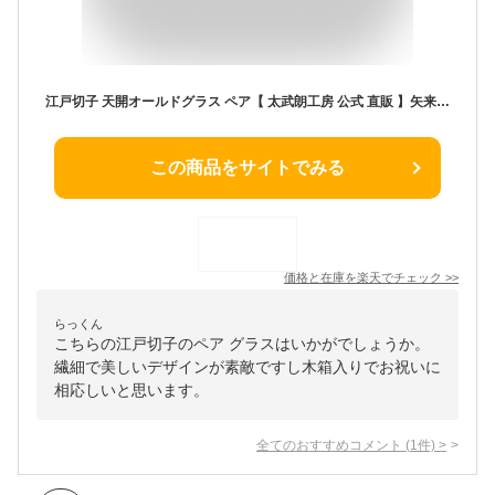
江戸切子 天開オールドグラス ペア【 太武朗工房 公式 直販 】矢来魚子（ななこ）紋 江戸紫 木箱入り 日本製
この商品をサイトでみる
価格と在庫を
楽天
でチェック
>>
らっくん
こちらの江戸切子のペア グラスはいかがでしょうか。
繊細で美しいデザインが素敵ですし木箱入りでお祝いに
相応しいと思います。
全てのおすすめコメント
(
1
件)
>