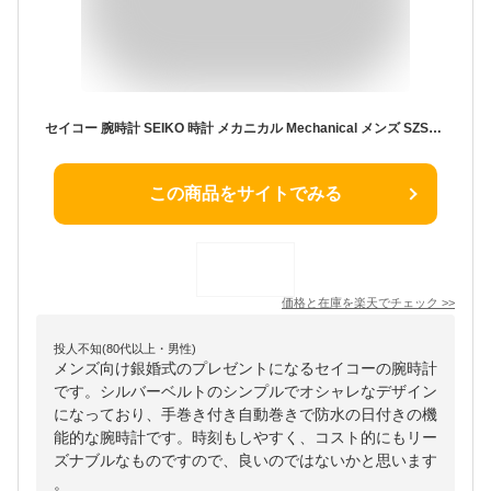
セイコー 腕時計 SEIKO 時計 メカニカル Mechanical メンズ SZSB012 男性 シルバー 機械式 自動巻 手巻つき 人気 おすすめ おしゃれ ブランド プレゼント ギフト 夫 旦那 父 父親 お父さん 誕生日 銀婚式 婚約 結婚 記念 観光 旅行 遠足 新生活 入学 卒業
この商品をサイトでみる
価格と在庫を
楽天
でチェック
>>
投人不知(80代以上・男性)
メンズ向け銀婚式のプレゼントになるセイコーの腕時計
です。シルバーベルトのシンプルでオシャレなデザイン
になっており、手巻き付き自動巻きで防水の日付きの機
能的な腕時計です。時刻もしやすく、コスト的にもリー
ズナブルなものですので、良いのではないかと思います
。