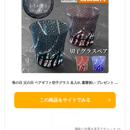
母の日 父の日 ペアギフト切子グラス 名入れ 還暦祝い プレゼント 赤 金婚式 両親 【 菊つなぎ模様 切子 グラス ペア 】 ロックグラス ギフト 酒 ペアグラス 結婚祝い ギフトセット 結婚記念日 銀婚式 夫婦 結婚式 母 父 義母 義父 名前入り 還暦 古希 喜寿 60歳 70歳 77歳
この商品をサイトでみる
価格と在庫を
楽天
でチェック
>>