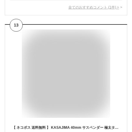
全てのおすすめコメント
(
1
件)
>
13
【 ネコポス 送料無料 】 KASAJIMA 40mm サスペンダー 極太タイプ 100cm Mサイズ | メンズ キッズ レディース 日本製 X型 ライン カジュアル フォーマル 子供 クリップ デニム 幅広 金具 女の子 おしゃれ タキシード パンツ 作業用 国産 太め 柄 結婚式 新郎 黒