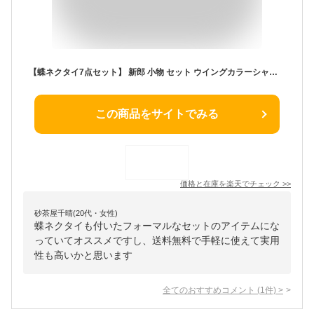
【蝶ネクタイ7点セット】 新郎 小物 セット ウイングカラーシャツ 蝶ネクタイ ワイシャツ 礼装 サスペンダー アームバンド カフス チーフ 白手袋 フォーマル モーニング シャツ 結婚式 フォーマルセット タキシード 白 黒 あす楽 送料無料
この商品をサイトでみる
価格と在庫を
楽天
でチェック
>>
砂茶屋千晴(20代・女性)
蝶ネクタイも付いたフォーマルなセットのアイテムにな
っていてオススメですし、送料無料で手軽に使えて実用
性も高いかと思います
全てのおすすめコメント
(
1
件)
>