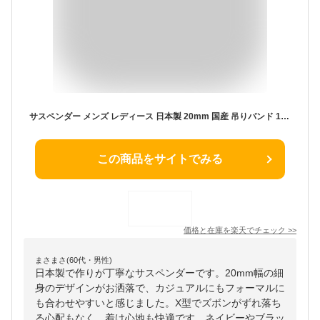
サスペンダー メンズ レディース 日本製 20mm 国産 吊りバンド 14色 無地 お洒落 結婚式 新郎 ストライプ柄 ブレイシーズ ズボン吊り バンド メンズサスペンダー シンプル ネイビー ブラック ゴム X型 カジュアル フリーサイズ
この商品をサイトでみる
価格と在庫を
楽天
でチェック
>>
まさまさ(60代・男性)
日本製で作りが丁寧なサスペンダーです。20mm幅の細
身のデザインがお洒落で、カジュアルにもフォーマルに
も合わせやすいと感じました。X型でズボンがずれ落ち
る心配もなく、着け心地も快適です。ネイビーやブラッ