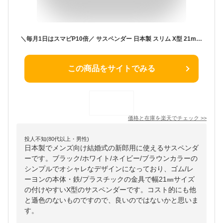
＼毎月1日はスマビP10倍／ サスペンダー 日本製 スリム X型 21mm幅 メンズ (レディース・キッズも) [ フォーマル シルエット 新郎 小物 パーティー ファッション おしゃれ 結婚式 タキシード 燕尾服 ] [M便 1/1]
この商品をサイトでみる
価格と在庫を
楽天
でチェック
>>
投人不知(80代以上・男性)
日本製でメンズ向け結婚式の新郎用に使えるサスペンダ
ーです。ブラック/ホワイト/ネイビー/ブラウンカラーの
シンプルでオシャレなデザインになっており、ゴム/レ
ーヨンの本体・鉄/プラスチックの金具で幅21㎜サイズ
の付けやすいX型のサスペンダーです。コスト的にも他
と遜色のないものですので、良いのではないかと思いま
す。