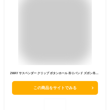
2WAY サスペンダー クリップ ボタンホール 吊りバンド ズボン吊り ビジネス フォーマル メンズ 紳士用 Y型 フリップ 織り生地 牛革付属 30mm幅 日本製
この商品をサイトでみる