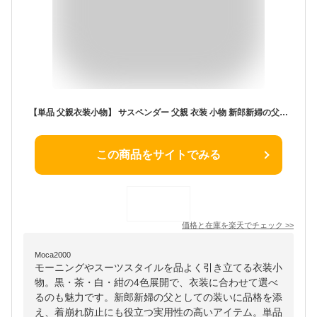
【単品 父親衣装小物】 サスペンダー 父親 衣装 小物 新郎新婦の父 新郎の父 新婦の父 メンズ フォーマル 結婚式 モーニング 黒 ブラック 茶 ブラウン 白 ホワイト 紺 ネイビー [M便 1/1]
この商品をサイトでみる
価格と在庫を
楽天
でチェック
>>
Moca2000
モーニングやスーツスタイルを品よく引き立てる衣装小
物。黒・茶・白・紺の4色展開で、衣装に合わせて選べ
るのも魅力です。新郎新婦の父としての装いに品格を添
え、着崩れ防止にも役立つ実用性の高いアイテム。単品