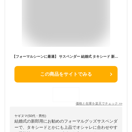
【フォーマルシーンに最適】 サスペンダー 結婚式 タキシード 新郎 父親 冠婚葬祭 二次会 婚礼 フォトウェディング 前撮り 衣装 礼服 イベント お洒落 おしゃれ フォーマル 小物 プレゼント スーツ 痩せ 建築士 仕事 日本製 [M便 1/1]
この商品をサイトでみる
価格と在庫を
楽天
でチェック
>>
ヤギヌマ(50代・男性)
結婚式の新郎用にお勧めのフォーマルグッズサスペンダ
ーで、タキシードとかにも上品でオシャレに合わせやす