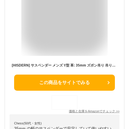
[HISDERN] サスペンダー メンズ Y型 革: 35mm ズボン吊り 吊りバンド 作業用 クリップ 錆びない 弾性ベルト 調節可能 グレー 無地 Y-01
この商品をサイトでみる
価格と在庫を
Amazon
でチェック
>>
Chess(50代・女性)
35mm の幅のサスペンダーで安定していて使いやすい