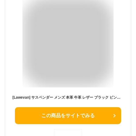
[Lawevan] サスペンダー メンズ 本革 牛革 レザー ブラック ビンテージ Y型 幅広17mm スリー スナップフック 結婚式やパーティーに最適
この商品をサイトでみる