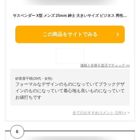
サスペンダー X型 メンズ 25mm 紳士 大きいサイズ ビジネス 男性用 ベルト パンツ 高身長 180cm ブレイシーズ フォーマル 新郎 パーティー タキシード 黒 紺 ブラック ネイビー ワイン ベージュ x型 メール便 [M便 1/1]
この商品をサイトでみる
価格と在庫を
楽天
でチェック
>>
砂茶屋千晴(20代・女性)
フォーマルなデザインのものになっていてブラックデザ
インのものになっていて着心地も良いものになっていて
お値打ちです
全てのおすすめコメント
(
1
件)
>
6