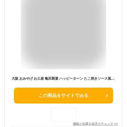
大阪 おみやげ お土産 亀田製菓 ハッピーターン たこ焼きソース風味 16袋入×2個 ご当地スナック お菓子 ギフト 万博 修学旅行 観光 通天閣 道頓堀 心斎橋 梅田 たこやき
この商品をサイトでみる
価格と在庫を
楽天
でチェック
>>