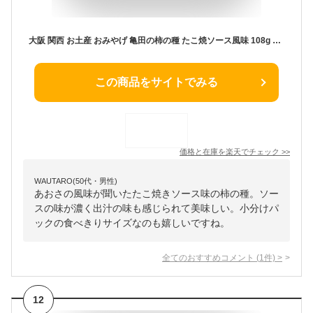
大阪 関西 お土産 おみやげ 亀田の柿の種 たこ焼ソース風味 108g 6袋入×3袋 お菓子 おつまみ 関西限定 ご当地 ピーナッツ入り 個包装 亀田製菓
この商品をサイトでみる
価格と在庫を
楽天
でチェック
>>
WAUTARO(50代・男性)
あおさの風味が聞いたたこ焼きソース味の柿の種。ソー
スの味が濃く出汁の味も感じられて美味しい。小分けパ
ックの食べきりサイズなのも嬉しいですね。
全てのおすすめコメント
(
1
件)
>
12