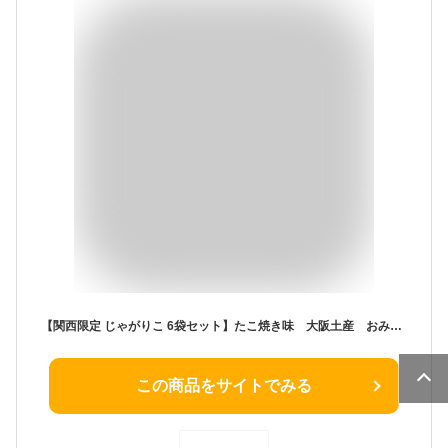
【関西限定 じゃがりこ 6袋セット】たこ焼き味 大阪土産 おみやげ 地域限定 ご当地限定 人気 カルビー Calbee ソースマヨ 小袋 ジッパー付き袋 お取り寄せ 大阪 お土産 大阪お土産 お取り寄せ
この商品をサイトでみる