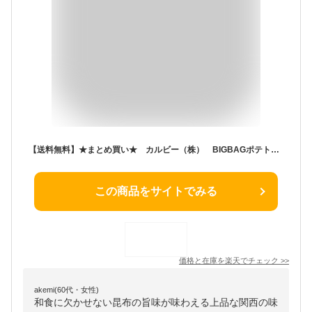
【送料無料】★まとめ買い★ カルビー（株） BIGBAGポテトチップス関西だししょうゆ ×12個【イージャパンモール】
この商品をサイトでみる
価格と在庫を
楽天
でチェック
>>
akemi(60代・女性)
和食に欠かせない昆布の旨味が味わえる上品な関西の味