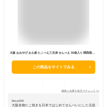
大阪 おみやげ お土産 たこべえ三兄弟 せんべえ 36袋入り 関西限定 お菓子 修学旅行 観光 3種MIX マヨネーズソース味 元祖秘伝ソース味 だししょうゆ味 詰合せ ばらまき 個包装
この商品をサイトでみる
価格と在庫を
楽天
でチェック
>>
Moca2000
大阪名物たこ焼きを日本ではじめてせんべいにした元祖