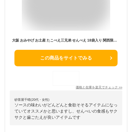
大阪 おみやげ お土産 たこべえ三兄弟 せんべえ 18袋入り 関西限定 お菓子 修学旅行 観光 3種MIX マヨネーズソース味 元祖秘伝ソース味 だししょうゆ味 詰合せ ばらまき 個包装
この商品をサイトでみる
価格と在庫を
楽天
でチェック
>>
砂茶屋千晴(20代・女性)
ソースの味わいがどんどんと食欲そそるアイテムになっ
ていてオススメかと思いますし、せんべいの食感もサク
サクと歯ごたえが良いアイテムです