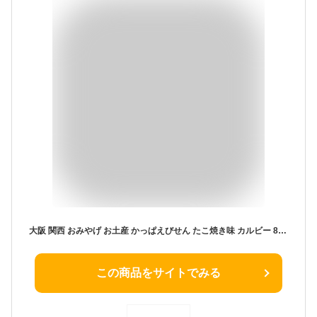
大阪 関西 おみやげ お土産 かっぱえびせん たこ焼き味 カルビー 8袋入り 個包装 スナック菓子 お菓子 関西限定 道頓堀 修学旅行
この商品をサイトでみる