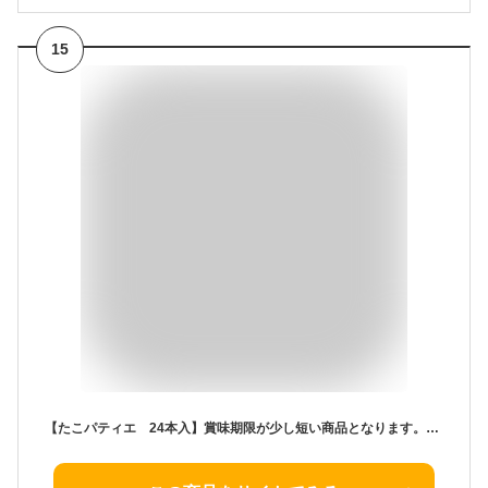
15
【たこパティエ 24本入】賞味期限が少し短い商品となります。気になる場合は先にお問合せください 大阪お土産 みやげ 関西限定 たこぱてぃえ たこ焼き たこやき 風味 パイ菓子 人気 お取り寄せ プレゼント 個包装 タコパティエ