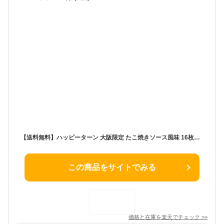
【送料無料】ハッピーターン 大阪限定 たこ焼きソース風味 16枚入 オリジナルポケットティッシュ付 (1個)
この商品をサイトでみる
価格と在庫を
楽天
でチェック
>>