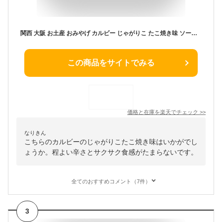
関西 大阪 お土産 おみやげ カルビー じゃがりこ たこ焼き味 ソースマヨ風味 8袋入り 160g(20g×8) お菓子 スナック 限定 兵庫 京都 和歌山 奈良 滋賀 観光 修学旅行 旅行 道頓堀 通天閣 近畿 個包装
この商品をサイトでみる
価格と在庫を
楽天
でチェック
>>
なりきん
こちらのカルビーのじゃがりこたこ焼き味はいかがでし
ょうか。程よい辛さとサクサク食感がたまらないです。
全てのおすすめコメント（7件）
3