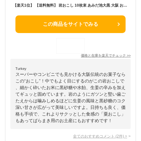
【楽天1位】 【送料無料】 岩おこし 10枚束 あみだ池大黒 大阪 お土産 大阪 お土産 おこし 大阪名物 ギフト 内祝
この商品をサイトでみる
価格と在庫を
楽天
でチェック
>>
Turkey
スーパーやコンビニでも見かける大阪伝統のお菓子なら
この“おこし”！中でもよく目にするのがこの岩おこしで
、細かく砕いたお米に黒砂糖や水飴、生姜の辛みを加え
てギュッと固めています。岩のようにガツンと堅い歯ご
たえからは噛みしめるほどに生姜の風味と黒砂糖のコク
深い甘さが広がって美味しいですよ。日持ちも良く、価
格も手頃で、これよりサクッとした食感の「粟おこし」
もあってばらまき用のお土産にもおすすめです！
全てのおすすめコメント
(
2
件)
>