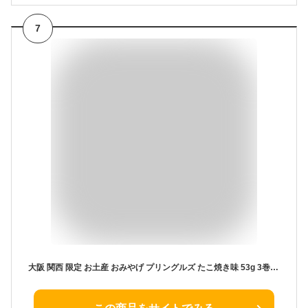
7
大阪 関西 限定 お土産 おみやげ プリングルズ たこ焼き味 53g 3巻入り ポテトチップス 万博 修学旅行 スナック菓子 お菓子 通天閣