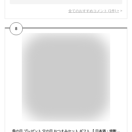
全てのおすすめコメント
(
1
件)
>
8
母の日 プレゼント 父の日 おつまみセット ギフト 【 日本酒・焼酎党 おつまみ 6選 】 父の日ギフト つまみ 実用的 誕生日プレゼント 父 父親 おつまみギフト 誕生日 退職祝い 海鮮 男性 珍味 セット 詰め合わせ お酒 内祝い お父さん 食べ物 ビール 酒の肴 酒 紙袋対応可