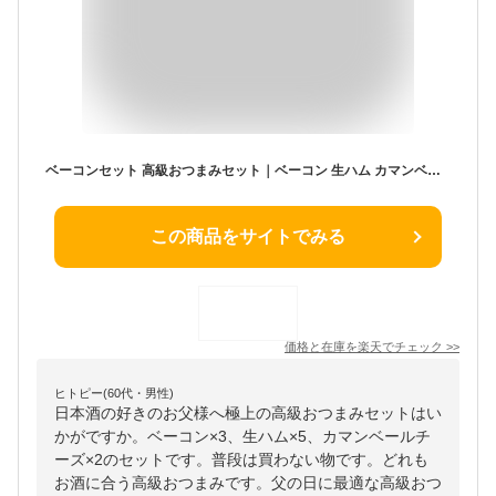
ベーコンセット 高級おつまみセット｜ベーコン 生ハム カマンベールチーズ 加工品 食品 上等品 高級品 ご自宅用 プレゼント 贈り物 ギフト 贈答用 カタログギフト 送料無料
この商品をサイトでみる
価格と在庫を
楽天
でチェック
>>
ヒトピー(60代・男性)
日本酒の好きのお父様へ極上の高級おつまみセットはい
かがですか。ベーコン×3、生ハム×5、カマンベールチ
ーズ×2のセットです。普段は買わない物です。どれも
お酒に合う高級おつまみです。父の日に最適な高級おつ