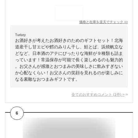
価格と在庫を
楽天
でチェック
>>
Turkey
お酒好きが考えたお酒好きのためのギフトセット！北海
道産干し甘エビや鱈のみりん干し、鮭とば、浜焼帆立な
どなど、日本酒のアテにぴったりな海鮮が９種類も詰ま
っています！常温保存が可能で長く楽しめるのも魅力的
。お父さんが感激とおつまみの美味しさに飲みすぎない
か心配なくらい！お父さんの笑顔を見れるのが楽しみに
なる素敵なおつまみギフトです。
全てのおすすめコメント
(
1
件)
>
6