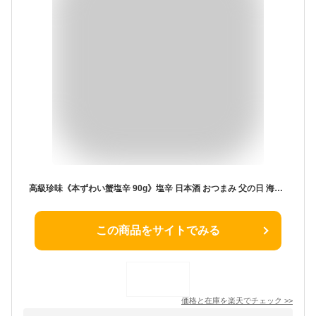
高級珍味《本ずわい蟹塩辛 90g》塩辛 日本酒 おつまみ 父の日 海鮮珍味 お取り寄せグルメ 瓶詰 王様のブランチ ヒルナンデス ぶらり途中下車の旅 大阪ほんわかテレビ おとなの週末 高級おつまみ 蟹珍味
この商品をサイトでみる
価格と在庫を
楽天
でチェック
>>