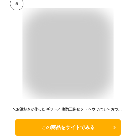
5
＼お酒好きが作った ギフト／ 晩酌三昧セット 〜ウワバミ〜 おつまみセット 福袋 送料無料 食べ物 食品 誕生日プレゼント 詰め合わせ 酒の肴 珍味 贈り物 北海道グルメ お土産 ビール 日本酒 焼酎 ワインにおすすめ大人の おつまみ 【メッセージカード有】 母の日 父の日
この商品をサイトでみる