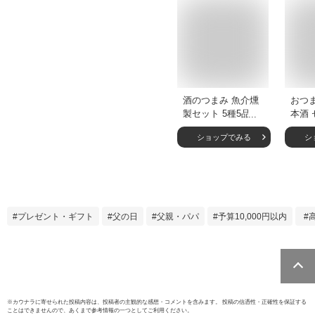
酒のつまみ 魚介燻
おつま
製セット 5種5品 送
本酒 
料無料 食べ物 切れ
せり 
ショップでみる
シ
てる鯖の冷燻 帆立
製 専
ホヤ カキ ツブ 薫製
せせり
/ お歳暮 海鮮 家飲
レゼン
み 宅飲み おつまみ
取り
家呑み 酒の肴 お取
せ 父
り寄せ 父の日ギフ
生日 
プレゼント・ギフト
父の日
父親・パパ
予算10,000円以内
ト 父の日プレゼン
い お
ト ギフト プレゼン
酒 ワ
ト お父さん 誕生日
ー 家
さば 牡蠣 つぶ貝 詰
級 健
合せ 通販
※
カウナラ
に寄せられた投稿内容は、投稿者の主観的な感想・コメントを含みます。 投稿の信憑性・正確性を保証する
ことはできませんので、あくまで参考情報の一つとしてご利用ください。