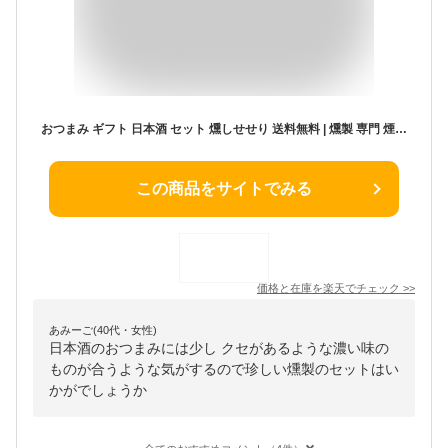
おつまみ ギフト 日本酒 セット 燻しせせり 送料無料 | 燻製 専門 煙神 チーズ せせり たくあん プレゼント グルメ お取り寄せ 詰め合わせ 父の日 母の日 誕生日 結婚祝い 内祝い お返し 贈答 バー 酒 ワイン ウイスキー 家飲み つまみ 高級 健康 甘くない
この商品をサイトでみる
価格と在庫を
楽天
でチェック
>>
あみーご(40代・女性)
日本酒のおつまみには少し クセがあるような濃い味の
ものが合うような気がするので珍しい燻製のセットはい
かがでしょうか