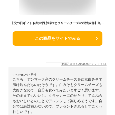
【父の日ギフト 伝統の西京味噌とクリームチーズの相性抜群】丸越 京都産西京白みそ漬くりいむちーず/舞妓（ハーフサイズ約100g）おいしい食べ方の説明書付き クリームチーズ チーズ 晩酌 ワイン 日本酒 味噌漬け ギフト
この商品をサイトでみる
価格と在庫を
Amazon
でチェック
>>
でんた(50代・男性)
こちら、デンマーク産のクリームチーズを西京白みそで
漬け込んだものだそうです。白みそもクリームチーズも
大好きなので、自分も食べてみたいとすごく思います。
そのままでもいいし、クラッカーにのせたり、てんぷら
もおいしいとのことでアレンジして楽しめそうです。自
分では絶対買わないので、プレゼントされるとすごくう
れしいです。