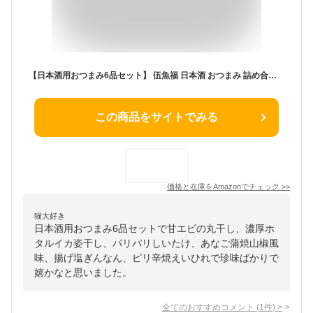
【日本酒用おつまみ6品セット】 伍魚福 日本酒 おつまみ 詰め合わせ おつまみセット 珍味 酒の肴 一人飲み 家飲み 晩酌 つまみ
この商品をサイトでみる
価格と在庫を
Amazon
でチェック
>>
猫大好き
日本酒用おつまみ6品セットで甘エビの丸干し、濃厚ホ
タルイカ姿干し、パリパリしいたけ、あなご蒲焼山椒風
味、揚げ塩ぎんなん、ピリ辛焼えいひれで珍味ばかりで
嬉かなと思いました。
全てのおすすめコメント
(
1
件)
>