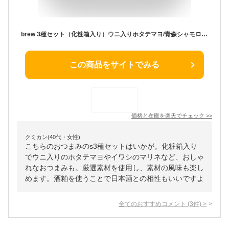
brew 3種セット（化粧箱入り）ウニ入りホタテマヨ/青森シャモロックのアヒージョ/いわしの和風マリネ【酒粕入】/ギフト包装/詰め合わせ/おつまみセット/缶詰/おしゃれ/内祝い/常温保存/お酒/ワイン/ビール/高級/寒中見舞い/母の日/父の日/プレゼント/青森土産
この商品をサイトでみる
価格と在庫を
楽天
でチェック
>>
クミカン(40代・女性)
こちらのおつまみのs3種セットはいかが。化粧箱入り
でウニ入りのホタテマヨやイワシのマリネなど、おしゃ
れなおつまみも。厳選素材を使用し、素材の風味も楽し
めます。酒粕を使うことで日本酒との相性もいいですよ
全てのおすすめコメント
(
3
件)
>