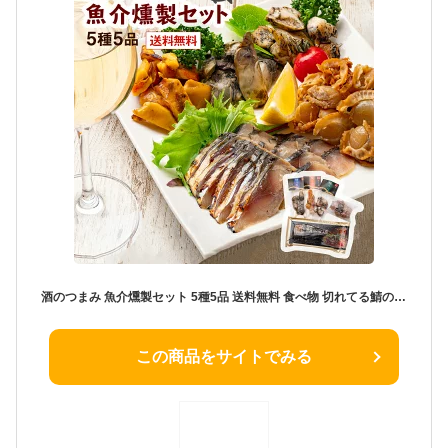
酒のつまみ 魚介燻製セット 5種5品 送料無料 食べ物 切れてる鯖の冷燻 帆立 ホヤ カキ ツブ 薫製 / お歳暮 海鮮 家飲み 宅飲み おつまみ 家呑み 酒の肴 お取り寄せ 父の日ギフト 父の日プレゼント ギフト プレゼント お父さん 誕生日 さば 牡蠣 つぶ貝 詰合せ 通販
この商品をサイトでみる