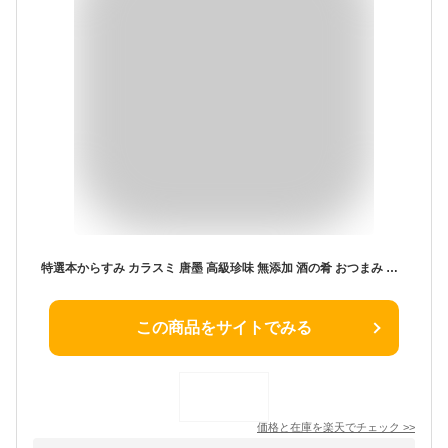
特選本からすみ カラスミ 唐墨 高級珍味 無添加 酒の肴 おつまみ 日本三大珍味 母の日 父の日 ギフト 内祝い 入学内祝い 誕生日プレゼント 贈り物 贈答用 お祝い お返し 出産内祝い 結婚内祝い 送料無料 日本酒 食品 お取り寄せグルメ ぼら ボラ 鯔魚 食べ物 魚卵
この商品をサイトでみる
価格と在庫を
楽天
でチェック
>>