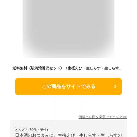
送料無料《駿河湾贅沢セット》〈生桜えび・生しらす・生しらすの沖漬け〉ギフト 父の日 静岡特産 贈答 ヒルナンデス 青空レストラン 生さくらえび 生シラス 日本酒 おつまみ お取り寄せ 駿河湾産 桜エビ 贈り物 御中元 父の日 内祝い 誕生日 お歳暮【無料ギフト包装・のし】
この商品をサイトでみる
価格と在庫を
楽天
でチェック
>>
どんどん(50代・男性)
日本酒のおつまみに、生桜えび・生しらす・生しらすの