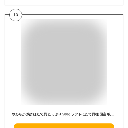
13
やわらか 焼きほたて貝 たっぷり 500g ソフトほたて貝柱 国産 帆立貝柱 ホタテ貝柱 大粒 干し 帆立 干貝柱 ベビーホタテ 半生 おつまみ 珍味 酒の肴 家飲み 燻製 お取り寄せグルメ soft hotate メール便