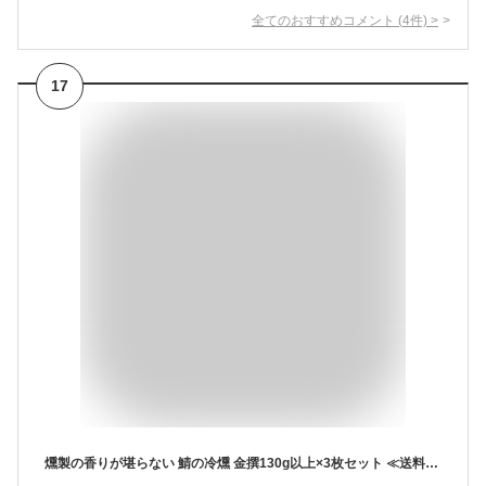
全てのおすすめコメント
(
4
件)
>
17
燻製の香りが堪らない 鯖の冷燻 金撰130g以上×3枚セット ≪送料無料≫ 父の日 お中元 スモーク サバ 酒の肴 酒のつまみ おつまみ 酒のあて 珍味 さば グルメ 男性 父親 お父さん プレゼント 鯖の燻製 魚 高級珍味 薫製 お取り寄せ 魚介 海鮮 青森県