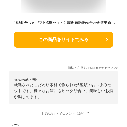
【 K&K 缶つま ギフト 6種 セット 】高級 缶詰 詰め合わせ 惣菜 肉 魚 魚介 ビール 日本酒 焼酎 ウイスキー ハイボール プレゼント ラッピング済 メッセージカード付き 紙袋付き 父の日 お中元 おつまみギフト uulife(6種)
この商品をサイトでみる
価格と在庫を
Amazon
でチェック
>>
nkzw(60代・男性)
厳選されたこだわり素材で作られた6種類のおつまみセ
ットです。様々なお酒にもピッタリ合い、美味しいお酒
が楽しめます。
全てのおすすめコメント（2件）