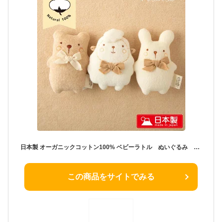
日本製 オーガニックコットン100% ベビーラトル ぬいぐるみ くま うさぎ ひつじ ファーストトイ 0歳 おもちゃ にぎにぎ 人形 鈴入り 新生児 赤ちゃんのおもちゃ 御祝 ギフトにもおすすめ 男の子 女の子 ベビー プレゼント アモローサマンマ amorosa mamma
この商品をサイトでみる