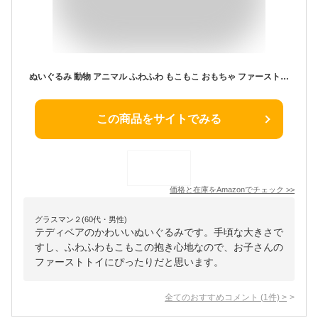
ぬいぐるみ 動物 アニマル ふわふわ もこもこ おもちゃ ファーストトイ 贈り物 ギフト 出産祝い 縫い包み テディベア ぬいぐるみ 抱き枕 70cm 可愛い 誕生日 クリスマス プレゼント クッション スタイル１７ 添い寝枕 リアル 枕 飾り
この商品をサイトでみる
価格と在庫を
Amazon
でチェック
>>
グラスマン２(60代・男性)
テディベアのかわいいぬいぐるみです。手頃な大きさで
すし、ふわふわもこもこの抱き心地なので、お子さんの
ファーストトイにぴったりだと思います。
全てのおすすめコメント
(
1
件)
>