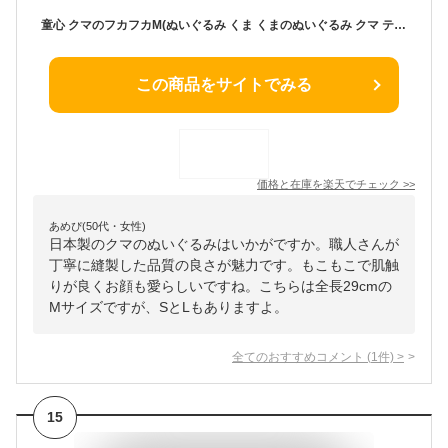
童心 クマのフカフカM(ぬいぐるみ くま くまのぬいぐるみ クマ テディベア 可愛い かわいい 大きい ふわふわ 日本製 クマのフカフカ クマのふかふか 童心 doshin クリスマス プレゼント ギフト 誕生日 子供 大人)
この商品をサイトでみる
価格と在庫を
楽天
でチェック
>>
あめぴ(50代・女性)
日本製のクマのぬいぐるみはいかがですか。職人さんが
丁寧に縫製した品質の良さが魅力です。もこもこで肌触
りが良くお顔も愛らしいですね。こちらは全長29cmの
Mサイズですが、SとLもありますよ。
全てのおすすめコメント
(
1
件)
>
15