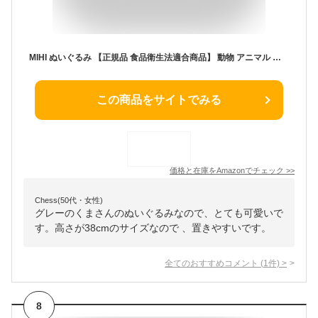
MIHI ぬいぐるみ 【正規品 食品衛生法適合商品】 動物 アニマル ふわふわ もこもこ おもちゃ ファーストトイ 贈り物 ギフト 出産祝い ニューボンフォト 約38㎝ くま クマ 熊 bear
この商品をサイトでみる
価格と在庫を
Amazon
でチェック
>>
Chess(50代・女性)
グレーのくまさんのぬいぐるみなので、とても可愛いで
す。高さが38cmのサイズなので 、置きやすいです。
全てのおすすめコメント
(
1
件)
>
8