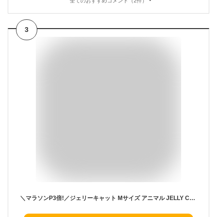
全てのおすすめコメント（2件）
3
＼マラソンP3倍!／ジェリーキャット Mサイズ アニマル JELLY CAT 【ファーストトイ ぬいぐるみ】 【ファーストトイ 赤ちゃん】トイ ベビー ギフト プレゼント ベビー イギリス Medium クリスマス 子供 キッズ ライオン モンキー ユニコーン キリン Bashf