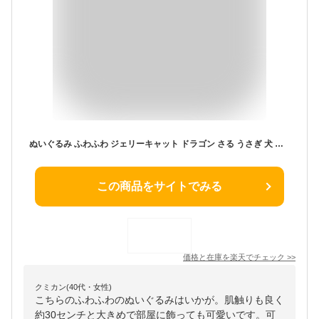
ぬいぐるみ ふわふわ ジェリーキャット ドラゴン さる うさぎ 犬 ファーストトイ jellycat JELLY CAT Bashful Medium 31cm 月齢 フォト グッズ 出産祝い 出産準備 プレゼント お誕生日 プレゼント 正規品
この商品をサイトでみる
価格と在庫を
楽天
でチェック
>>
クミカン(40代・女性)
こちらのふわふわのぬいぐるみはいかが。肌触りも良く
約30センチと大きめで部屋に飾っても可愛いです。可