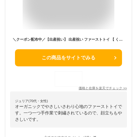
＼クーポン配布中／【出産祝い】 出産祝い ファーストトイ 【 くまさん うさぎさん 】 出産祝い 女の子 男の子 ぬいぐるみ オーガニック 日本製 出産祝い女の子 男の子 洗える おもちゃ 赤ちゃん にぎにぎ ベビー 日本製 送料無料
この商品をサイトでみる
価格と在庫を
楽天
でチェック
>>
ジュリア(70代・女性)
オーガニックでやさしいさわり心地のファーストトイで
す。一つ一つ手作業で刺繡されているので、顔立ちもや
さしいです。