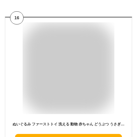
16
ぬいぐるみ ファーストトイ 洗える 動物 赤ちゃん どうぶつ うさぎ くま 犬 恐竜 カエル ゾウ ユニコーン パンダ フクロウ ヒツジ 人形 ベビー キッズ ふわふわ かわいい おもちゃ 誕生日 出産祝い 女の子 贈り物 人気 ギフト プレゼント