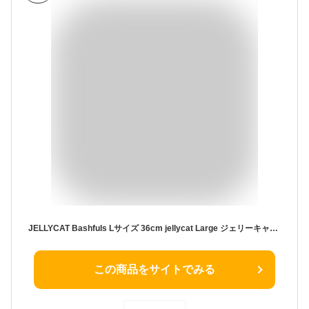
JELLYCAT Bashfuls Lサイズ 36cm jellycat Large ジェリーキャット 動物 アニマル ぬいぐるみ ファーストトイ 手触り ふわふわ 子ども 孫 大人 可愛い プレゼント おもちゃ 出産祝い
この商品をサイトでみる