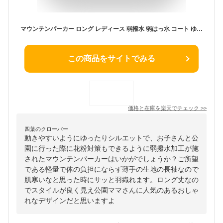
マウンテンパーカー ロング レディース 弱撥水 弱はっ水 コート ゆったり ロング丈 弱撥水加工 アウター 春 秋 軽い 軽量 薄手 モッズコート ライトアウター 弱撥水コート フード付き 長袖 ギフト プレゼント (08000280r)
この商品をサイトでみる
価格と在庫を
楽天
でチェック
>>
四葉のクローバー
動きやすいようにゆったりシルエットで、お子さんと公
園に行った際に花粉対策もできるように弱撥水加工が施
されたマウンテンパーカーはいかがでしょうか？ご所望
である軽量で体の負担にならず薄手の生地の長袖なので
肌寒いなと思った時にサッと羽織れます。ロング丈なの
でスタイルが良く見え公園ママさんに人気のあるおしゃ
れなデザインだと思いますよ