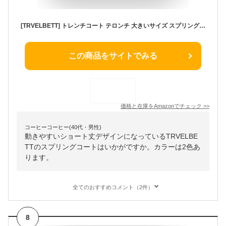
[TRVELBETT] トレンチコート テロンチ 大きいサイズ スプリングコート レディース 春 アウター 40代 50代 ショート丈 体型カバー 上品コート きれいめ ゆったり 薄手 軽い アウター 大人 20代 30代 40代 春物 (ベージュ,L)
この商品をサイトでみる
価格と在庫を
Amazon
でチェック
>>
コーヒーコーヒー(40代・男性)
動きやすいショート丈デザインになっているTRVELBE
TTのスプリングコートはいかがですか。カラーは2色あ
ります。
全てのおすすめコメント（2件）
8