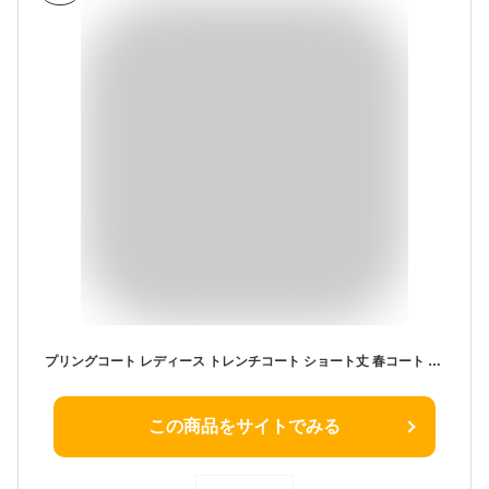
プリングコート レディース トレンチコート ショート丈 春コート 秋コート トレンチ 春 秋 ベーシック 大きいサイズ ママ リクルート 通勤 通学 花粉 アウター コート ビジネス カジュアル フォーマル かわいい きれい
この商品をサイトでみる