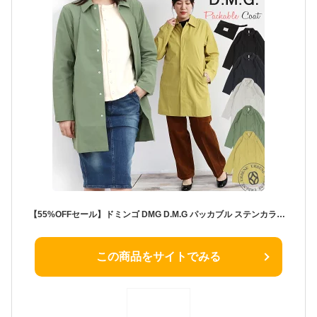
【55%OFFセール】ドミンゴ DMG D.M.G パッカブル ステンカラー コート ( 18-571x ) ジャケット アウター 春コート スプリングコート ストレッチナイロン トラベルジャケット タイトシルエット レディース urbene アーベン LADIES DOMINGO ディーエムジー
この商品をサイトでみる