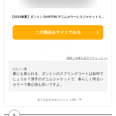
【2024春夏】ダントン DANTON デニムカラーレスジャケット #DT-A0306KDM／アウター 春コート ジャケット スプリングコート ショート丈 デニムジャケット デニムアウター 2024SS【まとめ買いクーポン対象外】【ラッピング不可】
この商品をサイトでみる
価格と在庫を
楽天
でチェック
>>
だんごっ鼻
夏にも着られる、ダントンのスプリングコートは如何で
しょうか？薄手のデニムジャケットで、春らしく明るい
カラーで着心地も良いですよ。
全てのおすすめコメント（2件）
5