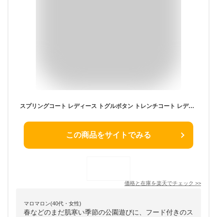
スプリングコート レディース トグルボタン トレンチコート レディース 春 春コート アウター 春物 春服 コート 無地 ロングコート 長袖 トレンチ フード付き 大きいサイズ おしゃれ きれいめ 体型カバー 上品 通勤 20代 30代 40代 50代 送料無料 ベージュ 紺色
この商品をサイトでみる
価格と在庫を
楽天
でチェック
>>
マロマロン(40代・女性)
春などのまだ肌寒い季節の公園遊びに、フード付きのス