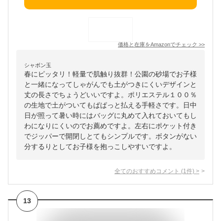
価格と在庫を
Amazon
でチェック
>>
シャボン玉
春にピッタリ！軽量で肌触り抜群！公園の砂場でお子様
と一緒になってしゃがんでも土がつきにくいデザインと
丈の長さでちょうどいいですよ。ポリエステル１００％
の生地で土がついてもぱぱっと払える手軽さです。日中
日が照って暑い時にはバッグに丸めて入れておいてもし
わになりにくいのでお薦めですよ。左右にポケット付き
でジッパーで開閉しとてもシンプルです。ボタンがない
分するりとしてお子様を抱っこしやすいですよ。
全てのおすすめコメント
(
1
件)
>
13