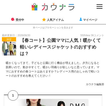
受付中
人気アイテム
マイページ
本ページはプロモーションを含みます
最終更新日：2026/06/30
559
View
36
コメント
決定
【春コート】公園ママに人気！暖かくて
軽いレディースジャケットのおすすめ
は？
暖かくなってきて、子どもと公園に行く機会が増えました。夕方になると
肌寒いので、動きやすくて、暖かい羽織りが欲しいなと思っています。マ
マにおすすめの春コートはありますか？レディース用のおしゃれで軽いコ
ートのおすすめを教えてください！
カウナラ編集部
1