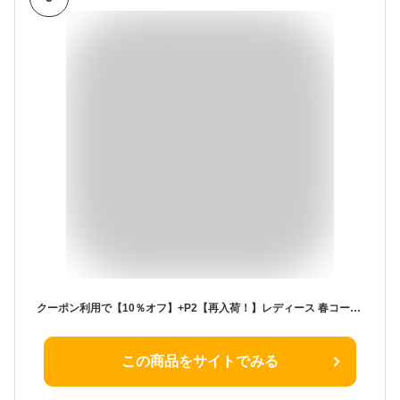
クーポン利用で【10％オフ】+P2【再入荷！】レディース 春コート アウター ステンカラーコート 高密度コットン 軽めアウター ロング丈 綺麗目 通勤 裏なし ジャケット スプリングコート 1519-7017 カーキ ベージュ ブラック グレンチェック 春 春物 新生活
この商品をサイトでみる