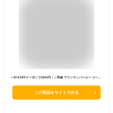
＜45％OFFクーポンで2904円！＞即納 マウンテンパーカー コート レディース アウター ブルゾン ジャンバー パーカー フード付き ウィンドブレーカー ライトアウター モッズコート スプリングコート 羽織り オーバーサイズ 長袖 フーディー 撥水 春 秋 大きいサイズ
この商品をサイトでみる