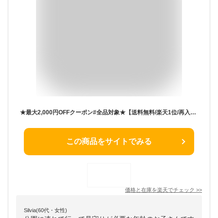
★最大2,000円OFFクーポン#全品対象★【送料無料/楽天1位/再入荷】 ピーチタッチキルティングコート 5色 M-LL 洗える 中わた 長袖 レディースファッション アウター ジャケット コート 裏地あり フード キルト 中綿 防寒 暖か お尻隠し 着ぶくれしない 春秋冬 5104
この商品をサイトでみる
価格と在庫を
楽天
でチェック
>>
Silvia(60代・女性)