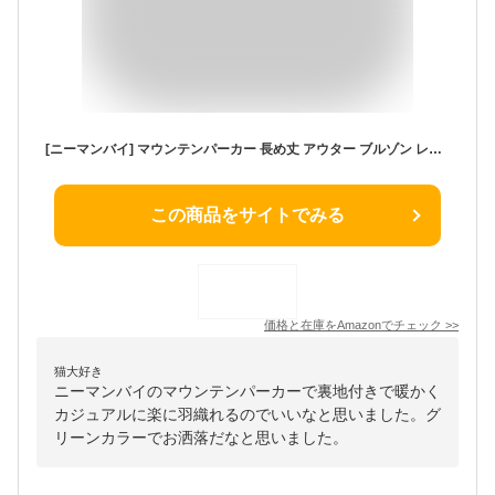
[ニーマンバイ] マウンテンパーカー 長め丈 アウター ブルゾン レディース 春 秋 フード付き 裏地あり スプリングコート 防風コート スノーボードウェア モッズ ロング 裏地付き 襟 防寒 無地 ジッパー ジップアップ おしゃれ オシャレ スタイリッシュ ストリート アウトドア ミリタリー アーミー ミリタリ 中学生 通勤 通学 春秋 秋用 秋服 みどり グリーン 3S-N11-GRL
この商品をサイトでみる
価格と在庫を
Amazon
でチェック
>>
猫大好き
ニーマンバイのマウンテンパーカーで裏地付きで暖かく
カジュアルに楽に羽織れるのでいいなと思いました。グ
リーンカラーでお洒落だなと思いました。