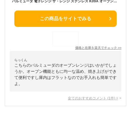
バルミューダ 電子レンジ ザ・レンジ ステンレス K09A オーブンレンジ オーブン おしゃれ シンプル モダン デザイン 小型 コンパクト ワイド フラット キッチン ご飯 ごはん 冷凍 パン 発酵 焼き魚 オーブン焼き 温め BALMUDA The Range
この商品をサイトでみる
価格と在庫を
楽天
でチェック
>>
らっくん
こちらのバルミューダのオーブンレンジはいかがでしょ
うか。オーブン機能ともに均一な温め、焼き上げができ
て便利ですし庫内はフラットなのでお手入れも簡単です
よ。
全てのおすすめコメント
(
1
件)
>