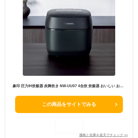
象印 圧力IH炊飯器 炎舞炊き NW-UU07 4合炊 炊飯器 おいしい お米 NWUU07 炊飯ジャー ブラック ホワイト 豪炎かまど釜 ZOJIRUSHI
この商品をサイトでみる
価格と在庫を
楽天
でチェック
>>