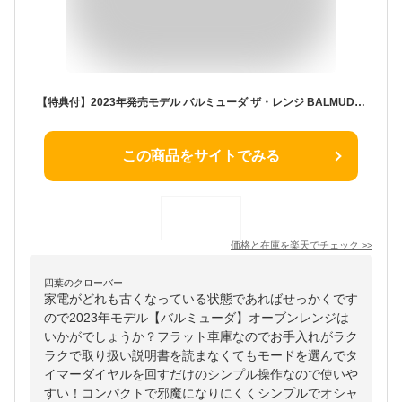
【特典付】2023年発売モデル バルミューダ ザ・レンジ BALMUDA The Range [ステンレス] K09A正規店 電子レンジ オーブンレンジ フラット シンプル おしゃれ ご飯 本体 調理器具 新生活 引っ越し祝い 黒 白◇【あす楽14時まで】P5倍 送料無料
この商品をサイトでみる
価格と在庫を
楽天
でチェック
>>
四葉のクローバー
家電がどれも古くなっている状態であればせっかくです
ので2023年モデル【バルミューダ】オーブンレンジは
いかがでしょうか？フラット車庫なのでお手入れがラク
ラクで取り扱い説明書を読まなくてもモードを選んでタ
イマーダイヤルを回すだけのシンプル操作なので使いや
すい！コンパクトで邪魔になりにくくシンプルでオシャ