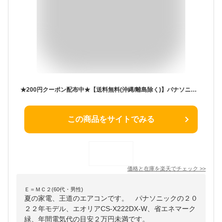
★200円クーポン配布中★【送料無料(沖縄/離島除く)】パナソニック■CS-222DX-W■(CS-X222D同等品) 2022年モデル【Eolia-Xシリーズ-】[主に6畳用][240]【あす楽対応】
この商品をサイトでみる
価格と在庫を
楽天
でチェック
>>
Ｅ＝ＭＣ２(60代・男性)
夏の家電、王道のエアコンです。 パナソニックの２０
２２年モデル、エオリアCS-X222DX-W、省エネマーク
緑、年間電気代の目安２万円未満です。