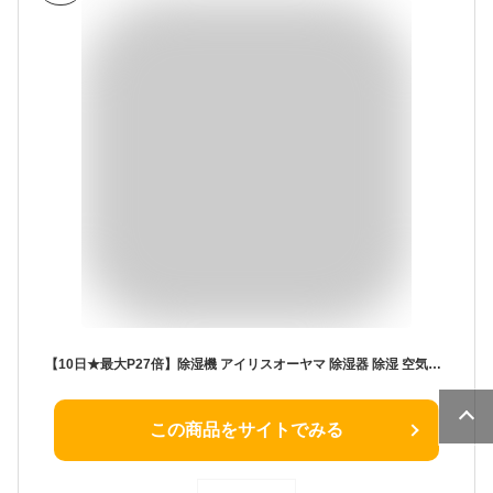
【10日★最大P27倍】除湿機 アイリスオーヤマ 除湿器 除湿 空気清浄機 空気清浄器 空気清浄機能付き除湿機12L KIJCP-M120 送料無料 除湿乾燥機 衣類乾燥 結露対策 湿気 湿気対策 梅雨対策 部屋干し 室内干し アイリスオーヤマ【あす楽】
この商品をサイトでみる