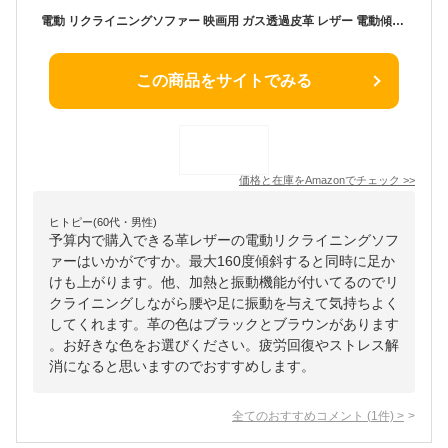
電動 リクライニングソファー 映画用 ガス透過皮革 レザー 電動傾斜式リクライニングチェア 振動と加熱機能付き 高齢者用 電動ソファー フットレスト 一体型 一人用 リラックスソファ ネイル ソファー ネイル 椅 サロン チェア シネマ ホームシアター 1人掛け 休む 寝る（ブラックblack 1P）
この商品をサイトでみる
価格と在庫を
Amazon
でチェック
>>
ヒトピー(60代・男性)
予算内で購入できる革レザーの電動リクライニングソフ
ァーはいかがですか。最大160度傾斜すると同時に足か
けも上がります。他、加熱と振動機能が付いてるのでリ
クライニングしながら腰や足に振動を与えて気持ちよく
してくれます。革の色はブラックとブラウンがあります
。お好きな色をお選びください。疲労回復やストレス解
消になると思いますのでおすすめします。
全てのおすすめコメント
(
1
件)
>