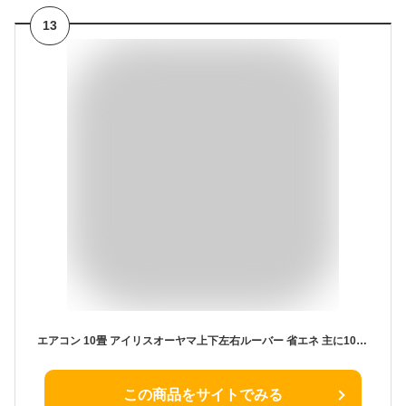
13
エアコン 10畳 アイリスオーヤマ上下左右ルーバー 省エネ 主に10畳用 クーラー 静音 冷房 暖房 衣類乾燥 室内機 室外機 ルームエアコン 2.8kW 単相100V対応 ゴールド ブラウン IRA-2821G IRA-2821G IRA-2821BR【工事なし】 あす楽
この商品をサイトでみる