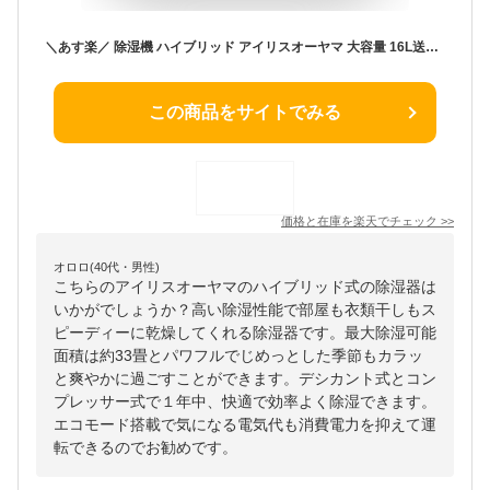
＼あす楽／ 除湿機 ハイブリッド アイリスオーヤマ 大容量 16L送料無料 ハイブリッド式除湿機 大容量 節電 省エネ エコ 衣類乾燥 除湿機 除湿器 洗濯物 室内干し コンプレッサー デシカント 湿気 梅雨 除湿 湿度 カビ対策 速乾 エコ スイング ホワイト KIJH-L160-W
この商品をサイトでみる
価格と在庫を
楽天
でチェック
>>
オロロ(40代・男性)
こちらのアイリスオーヤマのハイブリッド式の除湿器は
いかがでしょうか？高い除湿性能で部屋も衣類干しもス
ピーディーに乾燥してくれる除湿器です。最大除湿可能
面積は約33畳とパワフルでじめっとした季節もカラッ
と爽やかに過ごすことができます。デシカント式とコン
プレッサー式で１年中、快適で効率よく除湿できます。
エコモード搭載で気になる電気代も消費電力を抑えて運
転できるのでお勧めです。