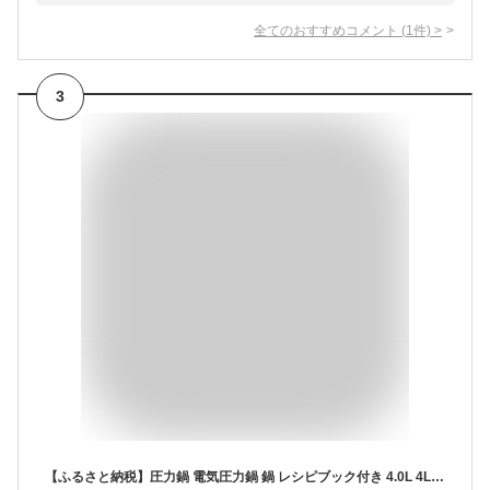
全てのおすすめコメント
(
1
件)
>
3
【ふるさと納税】圧力鍋 電気圧力鍋 鍋 レシピブック付き 4.0L 4L PC-MA4-W 炊飯器 調理器具 キッチン家電 アイリスオーヤマ 自動メニュー搭載 ハイパワー 大容量 保温 時短 簡単 調理家電 食欲の秋 高評価 2023年人気返礼品