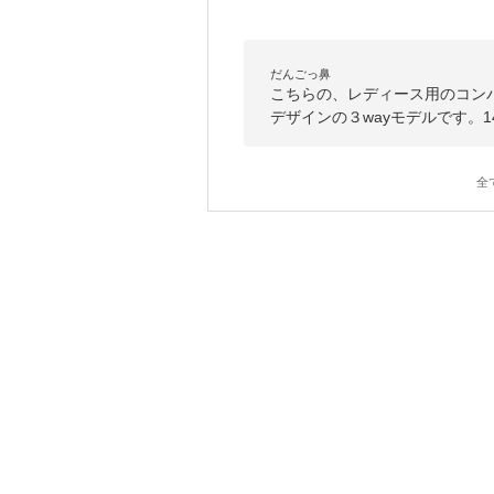
だんごっ鼻
こちらの、レディース用のコン
デザインの３wayモデルです。1
全