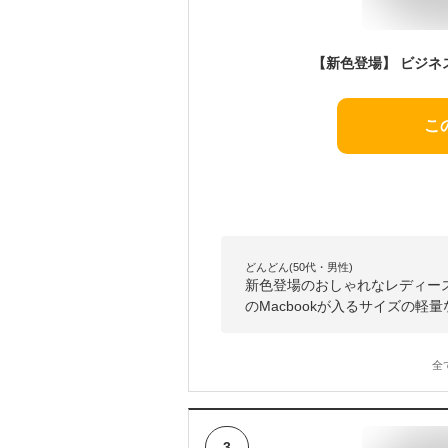
こ
どんどん(50代・男性)
新色登場のおしゃれなレディー
のMacbookが入るサイズの
全
3