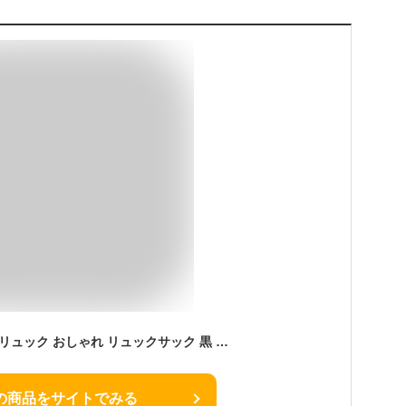
リュック レディース リュック おしゃれ リュックサック 黒 かわいい リュック 通学 女子 おしゃれ 大容量 大人 通勤 ビジネスリュック パソコンバッグ PC リュック タブレット A4サイズ 14インチ 15.6インチ ノートパソコン PCバッグ 機内持ち込み 旅行 激安
の商品をサイトでみる