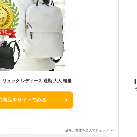
【WEB限定アイテム】リュック レディース 通勤 大人 軽量 軽い 仕事 旅行 メンズ ビジネス ビジネスリュック PC パソコン 収納 a4 軽量 ポケット 多い きれいめ 大容量 薄型 おしゃれ かわいい 通学 女性 女子 男性 20代 30代 40代 50代 60代 moz モズ 人気 ブランド ZZBK-01
の商品をサイトでみる
価格と在庫を
楽天
でチェック
>>