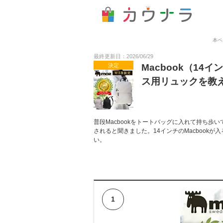
本ペ
最終更新日：2026/06/29
決定
Macbook（1
ス用リュックを教
普段Macbookをトートバッグに入れて持ち
されると聞きました。14インチのMacbook
い。
1