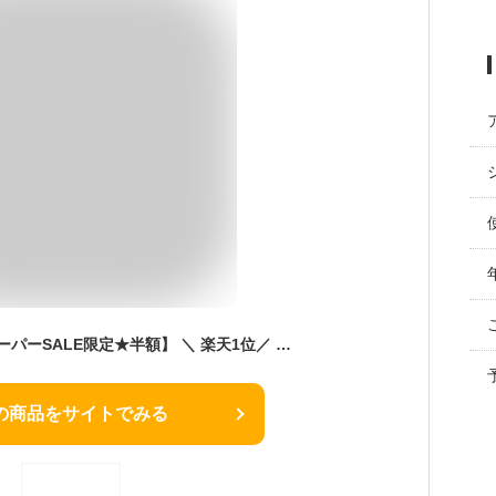
【MAX52％OFF！スーパーSALE限定★半額】 ＼ 楽天1位／ ビジネスリュック ノートpc リュック レディース ビジネス 通勤 小さめ 通勤リュック 女性 軽量 a4 きれいめ pcリュック 大容量 軽い 防水 PC 収納 13 14インチ 対応 おしゃれ pcバッグ 通勤バッグ 薄型 仕事
の商品をサイトでみる