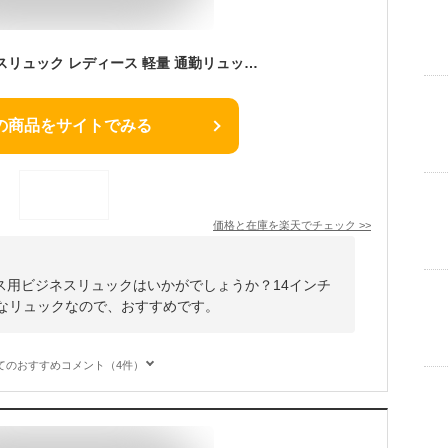
【新色登場】 ビジネスリュック レディース 軽量 通勤リュック 女性 PC リュック ノートpc 13 14 型 pc 大容量 通勤 撥水 ビジネスバッグ きれいめ a4 おしゃれ パソコン リュックサック ナイロン パソコンリュック 軽い 営業 仕事 超軽量 出張 無地 キャリーオン
の商品をサイトでみる
価格と在庫を
楽天
でチェック
>>
ス用ビジネスリュックはいかがでしょうか？14インチ
軽量なリュックなので、おすすめです。
てのおすすめコメント（4件）