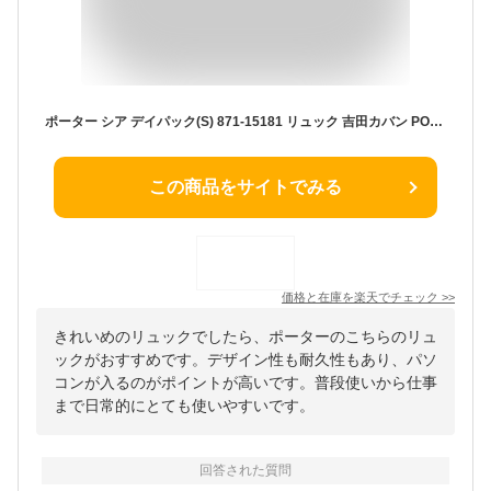
ポーター シア デイパック(S) 871-15181 リュック 吉田カバン PORTER SHEA DAYPACK(S) レディース メンズ 通勤 ブランド バッグ おしゃれ 軽量 カジュアル きれいめ 女性 男性 大人 A4 PC 13インチ 日本製
この商品をサイトでみる
価格と在庫を
楽天
でチェック
>>
きれいめのリュックでしたら、ポーターのこちらのリュ
ックがおすすめです。デザイン性も耐久性もあり、パソ
コンが入るのがポイントが高いです。普段使いから仕事
まで日常的にとても使いやすいです。
回答された質問