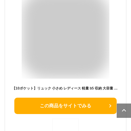
【10ポケット】リュック 小さめ レディース 軽量 b5 収納 大容量 高密度 ナイロン ミニリュック リュックサック フラップ おしゃれ 軽い 通勤 通学 可愛い 背面ファスナー マザーズバッグ ママバッグ vnsb-726z 【aroco/アロコ】 春夏 夏バッグ 敬老の日 プレゼント
この商品をサイトでみる