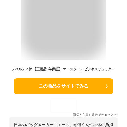
ノベルティ付 【正規品5年保証】 エースジーン ビジネスリュック ace.GENE スリファム SLIFEMME ナイロン A4 12L 薄型 リュック ビジネスバッグ リュックサック 15インチ PC 軽量 通勤 撥水 抗菌 エース レディース 11472
この商品をサイトでみる
価格と在庫を
楽天
でチェック
>>
日本のバッグメーカー「エース」が働く女性の体の負担