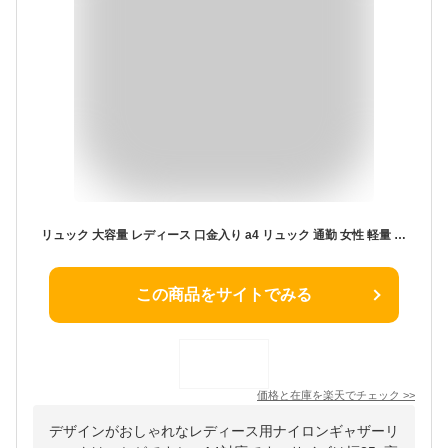
リュック 大容量 レディース 口金入り a4 リュック 通勤 女性 軽量 高密度ナイロン 大人 リュックサック バックパック ギャザー 通勤通学 大きいサイズ PC リュック ビッグリュック 軽い 大人 バック おしゃれ bsib-p1871x 母の日 プレゼント 【aroco/アロコ】
この商品をサイトでみる
価格と在庫を
楽天
でチェック
>>
デザインがおしゃれなレディース用ナイロンギャザーリ