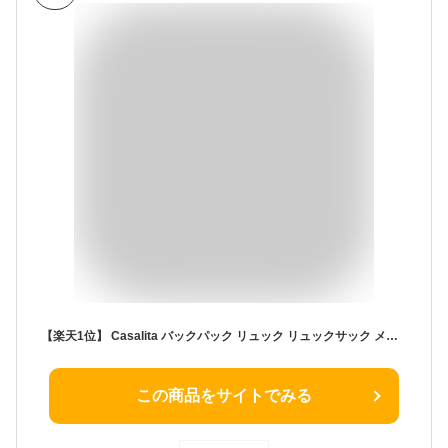
【楽天1位】 Casalita バックパック リュック リュックサック メンズ レディース かわいい おしゃれ シンプル 人気 AGSリュック 無重力リュック 撥水 軽量 軽い 使いやすい A4 15.6インチ PC ブラック グレー アイボリー ブルー キャサリータ 通勤 通学 大学生 CL-4970
この商品をサイトでみる