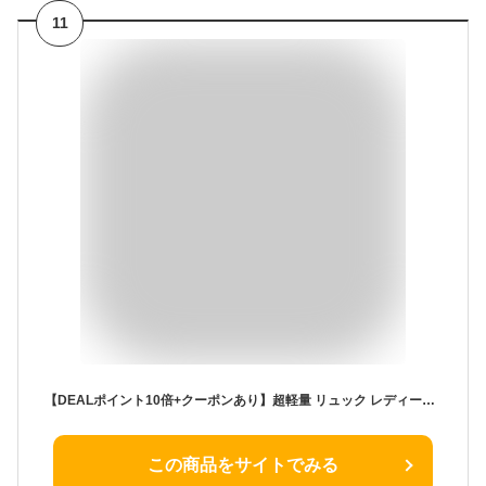
11
【DEALポイント10倍+クーポンあり】超軽量 リュック レディース メンズ 大容量 防水 防災 災害 撥水 軽い 通勤 通学 女子 非常時用 黒い マザーズリュック リュックサック 軽量 避難 旅行 50代 おしゃれ カジュアル パソコン A4 バッグ 人気 バッグの日 beefine
この商品をサイトでみる