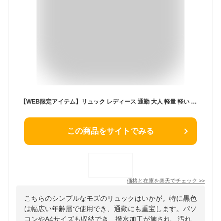
【WEB限定アイテム】リュック レディース 通勤 大人 軽量 軽い 仕事 旅行 メンズ ビジネス ビジネスリュック PC パソコン 収納 a4 軽量 ポケット 多い きれいめ 大容量 薄型 おしゃれ かわいい 通学 女性 女子 男性 20代 30代 40代 50代 60代 moz モズ 人気 ブランド ZZBK-01
この商品をサイトでみる
価格と在庫を
楽天
でチェック
>>
こちらのシンプルなモズのリュックはいかが。特に黒色
は幅広い年齢層で使用でき、通勤にも重宝します。パソ
コンやA4サイズも収納でき、撥水加工が施され、汚れ