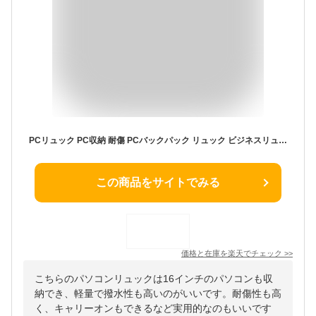
PCリュック PC収納 耐傷 PCバックパック リュック ビジネスリュック パソコンリュック レディース バッグ リュックサック きれいめ 軽量 PCバッグ 大容量 A4 通学 通勤 旅行 独立PCポケット 背面ポケット キャリーオン トラベルボトル付き 撥水 16インチPC対応
この商品をサイトでみる
価格と在庫を
楽天
でチェック
>>
こちらのパソコンリュックは16インチのパソコンも収
納でき、軽量で撥水性も高いのがいいです。耐傷性も高
く、キャリーオンもできるなど実用的なのもいいです