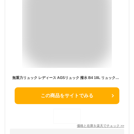
無重力リュック レディース AGSリュック 撥水 B4 18L リュックサック 送料無料 肩 楽 軽減 軽い 軽く感じる 買い物 旅行 通勤 通学 大人 50代 ショッピングバッグ AGS 花形設計 無重力バッグ シンプル おしゃれ きれいめ 機能的 カバン 鞄 バック AGS機能 無重力 バッグ
この商品をサイトでみる
価格と在庫を
楽天
でチェック
>>