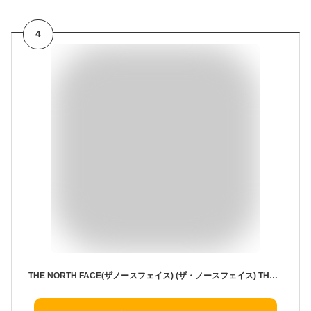
4
THE NORTH FACE(ザノースフェイス) (ザ・ノースフェイス) THE NORTH FACE W MULTI PACK 2WAY バックパック トートバッグ (BLACK(NN2PP05M)) [並行輸入品]