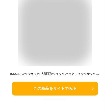
[SOUSAC/ソウサック] 人間工学リュック バック リュックサック 腰 肩 負担軽減 撥水 通勤 通学 ビジネス レディース [送料無料]
この商品をサイトでみる