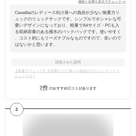
価格と在庫を
楽天
でチェック
>>
Casalitaのレディース向け肩への負担が少ない無重力リ
ュックのリュックサックです。シンプルでオシャレな可
愛いデザインになっており、軽量でA4サイズ・PCも入
る収納容量のある撥水のバックパックです。使いやすく
、コスト的にもリーズナブルなものですので、良いので
はないかと思います。
回答された質問
【無重力リュック】大容量だけど肩への負担が少ないレディース
リュックは？
7
件
のおすすめ口コミがあります
2