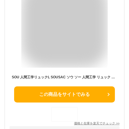
SOU 人間工学リュックL SOUSAC ソウ ソー 人間工学 リュック バッグ バック 鞄 かばん カバン バックパック リュックサック 軽量 お出かけ 旅行 プレゼント 水玉 ギフト 送料無料 人間科学 体に寄り添う 肩 腰 負担軽 肩になじむ 柔らか 背中に添う 腰で支える 過重負担 分散
この商品をサイトでみる
価格と在庫を
楽天
でチェック
>>