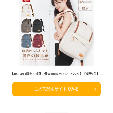
【3/4 - 3/11限定！抽選で最大100%ポイントバック】【楽天1位】 Casalita バックパック リュック リュックサック デイパック メンズ レディース かわいい かわちい おしゃれ シンプル 使いやすい AGSリュック 無重力リュック 撥水
この商品をサイトでみる