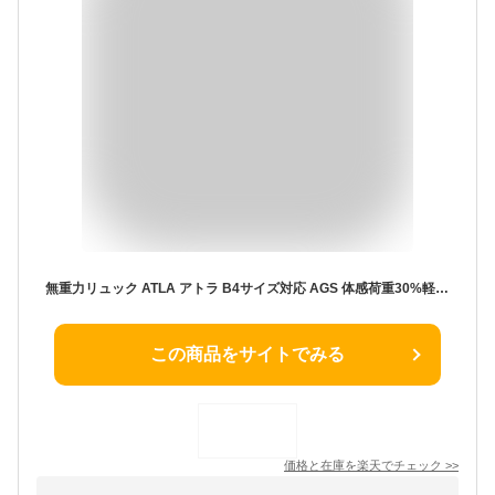
無重力リュック ATLA アトラ B4サイズ対応 AGS 体感荷重30%軽減 軽く感じる メンズ レディース ユニセックス 撥水加工 15.6型ノートPC タブレット クッションポケット 多機能 USBポート バックパック デイパック デイバッグ ビジネス リュックサック 花形 送料無料 あす楽
この商品をサイトでみる
価格と在庫を
楽天
でチェック
>>