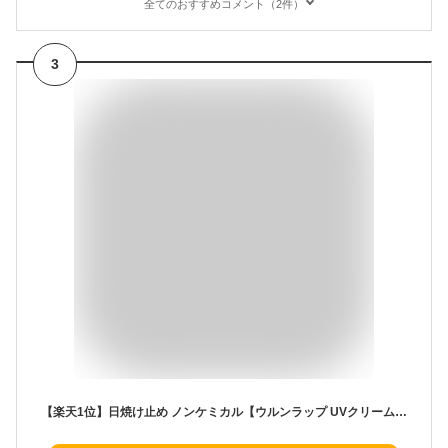
全てのおすすめコメント（2件）
3
【楽天1位】日焼け止め ノンケミカル【ウルンラップ UVクリーム SPF28 PA+++】オーガニック紫外線吸収剤不使用 酸化亜鉛不使用 UV 紫外線 顔 からだ 全身 敏感肌 低刺激 白くならない 化粧下地 子供 おすすめ メンズ 人気