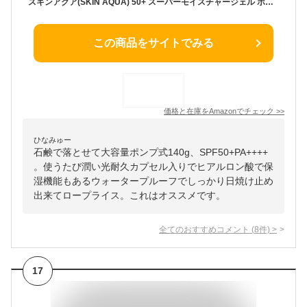
スキンアクア(SKIN AQUA) 50+ スーパーモイスチャージェル ポンプ 140g
この商品をサイトでみる
価格と在庫を
Amazon
でチェック
>>
ひなみゅー
石鹸で落とせて大容量ポンプ式140g、SPF50+PA++++
。使うたび潤い光耐久カプセル入りでヒアルロン酸で保
湿機能もあるウォータープルーフでしっかり日焼け止め
出来てロープライス。これはオススメです。
全てのおすすめコメント
(
8
件)
>
17