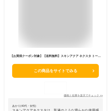
【お買得クーポン対象】【送料無料】スキンアクア ネクスタ トーンアップセラムUVエッセンス SPF50+・PA++++ 70（ ロート製薬 日焼け止め 化粧下地 トーンアップ UV 紫外線 シミ そばかす 石けんで落とせる スキンケア ）
この商品をサイトでみる
価格と在庫を
楽天
でチェック
>>
あかり(40代・女性)
スキンアクアネクスタは、乳液のような滑らかな使用感