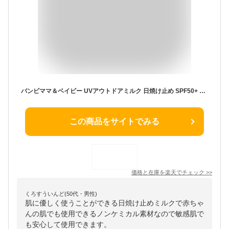
バンビママ＆ベイビー UVアウトドアミルク 日焼け止め SPF50+ PA++++ UVケア ノンケミカル ベビー 子ども こども 赤ちゃん ウォータープルーフ UV オーガニック からだ キッズ 子供用 せっけん ミルク 日焼け止め乳液 敏感肌 紫外線対策 国産 送料無料
この商品をサイトでみる
価格と在庫を
楽天
でチェック
>>
くろすういんど(50代・男性)
肌に優しく使うことができる日焼け止めミルクで赤ちゃ
んの肌でも使用できるノンケミカル素材なので敏感肌で
も安心して使用できます。