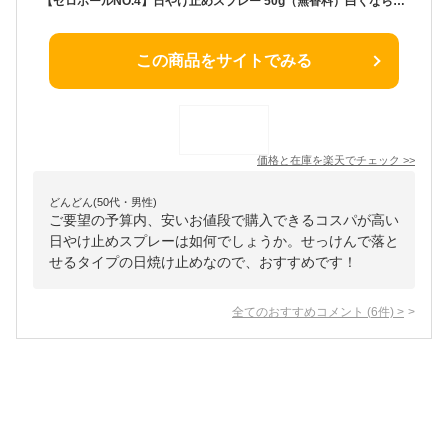
【ゼロホールNO.4】日やけ止めスプレー 50g（無香料）白くならない！頭皮や髪の毛、メイクの上から使える♪国内最高基準のSPF50+、PA++++ ウォータープルーフ＆せっけんで落とせるスプレータイプの日焼け止め[送料別・ウエアと同時購入で送料無料]
この商品をサイトでみる
価格と在庫を
楽天
でチェック
>>
どんどん(50代・男性)
ご要望の予算内、安いお値段で購入できるコスパが高い
日やけ止めスプレーは如何でしょうか。せっけんで落と
せるタイプの日焼け止めなので、おすすめです！
全てのおすすめコメント
(
6
件)
>