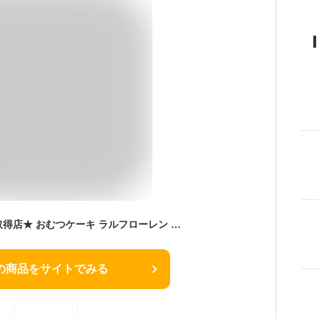
日曜営業★月間優良取得店★ おむつケーキ ラルフローレン 出産祝い 1位 今治 タオル 2段 男の子 女の子 オーガニック コットン ベビー ソックス POLO RALPH LAUREN 名入れ 刺繍 名前入り ギフトセット ひな祭り 節句 イニシャル 赤ちゃん 専門 ひな祭り 節句 ランキング
の商品をサイトでみる