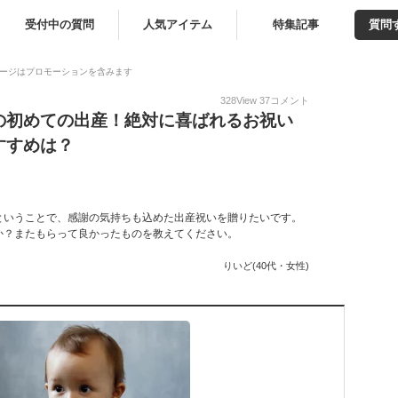
受付中の質問
人気アイテム
特集記事
質問
ージはプロモーションを含みます
328
View
37
コメント
の初めての出産！絶対に喜ばれるお祝い
すすめは？
ということで、感謝の気持ちも込めた出産祝いを贈りたいです。
か？またもらって良かったものを教えてください。
りいど(40代・女性)