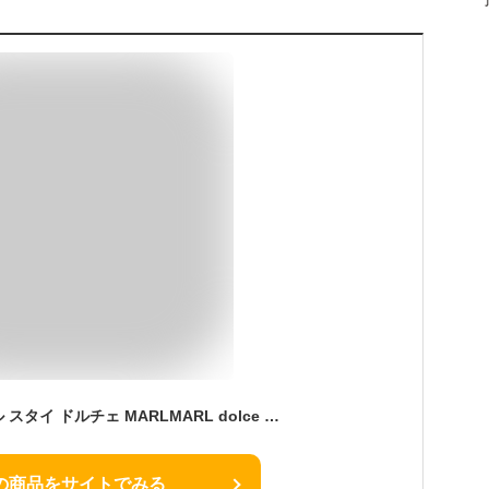
【新作】マールマール スタイ ドルチェ MARLMARL dolce ［名入れ 刺繍対象］[メール便送料無料] ( 赤ちゃん ベビー 新生児 男の子 女の子 スタイ ビブ よだれかけ つけ襟 可愛い かわいい おしゃれ 出産祝い ギフト プレゼント )
の商品をサイトでみる