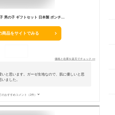
出産祝い 名入れ 女の子 男の子 ギフトセット 日本製 ポンチョタオル スタイ オシャレ プレゼント honey ＆ mum（E）BG 【ランキング受賞】
の商品をサイトでみる
価格と在庫を
楽天
でチェック
>>
愛いと思います。ガーゼ生地なので、肌に優しいと思
思いました。
てのおすすめコメント（2件）