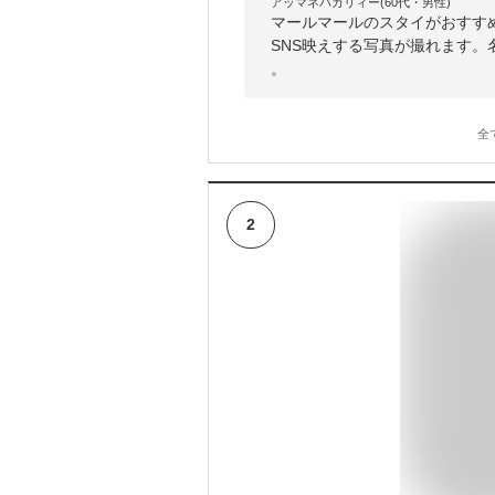
アッマネバカリィー(60代・男性)
マールマールのスタイがおすす
SNS映えする写真が撮れます
。
全
2