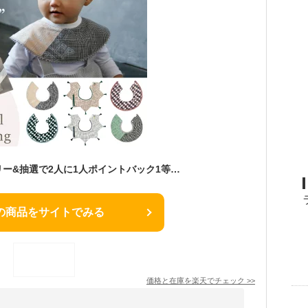
【6/10限定★エントリー&抽選で2人に1人ポイントバック1等最大100％】マールマール MARLMARL スタイ グリッド grid [名入れ 刺繍 550円] 男の子 女の子 0歳〜2歳 全6デザイン 【出産祝い】【よだれかけ】【ビブ】【マール
の商品をサイトでみる
価格と在庫を
楽天
でチェック
>>