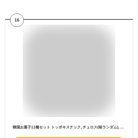
16
韓国お菓子11種セット トッポキスナック, チュロス(味ランダム), バターワッフル 中, ハニーバターチップ , しっとりチョコチップクッキー, イェガム オリジナル, イェガム チーズグラタン , チョコパイ, フレンチパイ, コブクチップ きなこ, コブクチップ チョコ 한국과자 선물세트