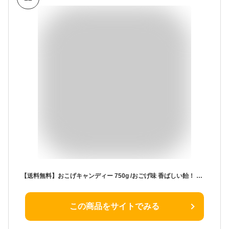
【送料無料】おこげキャンディー 750g /おごげ味 香ばしい飴！ おこげキャンディー 韓国お菓子 韓国食品 おこげ飴
この商品をサイトでみる