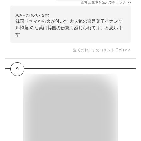
価格と在庫を
楽天
でチェック
>>
あみーご(40代・女性)
韓国ドラマから火が付いた 大人気の宮廷菓子イナンソ
ル韓菓 の油菓は韓国の伝統も感じられてよいと思いま
す
全てのおすすめコメント
(
1
件)
>
9