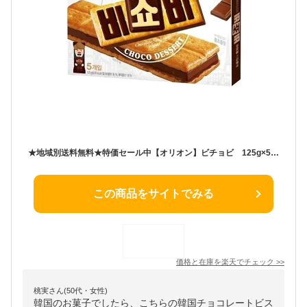
★地域別送料無料★特価セール中【オリオン】ビチョビ 125g×5個 ★1個当たり594円(税込) 《韓国お菓子 韓国チョコレートビスケット 韓国お土産 韓国チョコ オリオン 韓国デザート オリオン Orion》
この商品をサイトでみる
価格と在庫を
楽天
でチェック
>>
桃実さん(50代・女性)
韓国のお菓子でしたら、こちらの韓国チョコレートビス