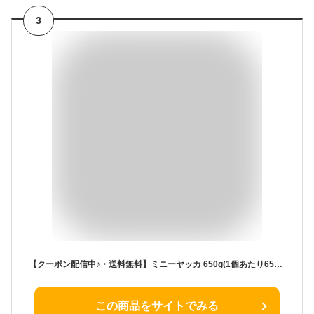
3
【クーポン配信中♪・送料無料】ミニーヤッカ 650g(1個あたり65g×10個入り)×1箱 韓国食材 韓国お菓子 お菓子 韓国スナック 韓国食品 ミニ薬菓 ミニー薬菓 韓国伝統菓子 ヤッカ/伝統菓子/おやつ/薬菓(ヤックァ) ミニ薬果 人気商品 韓国
この商品をサイトでみる