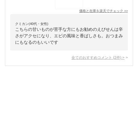
価格と在庫を
楽天
でチェック
>>
クミカン(40代・女性)
こちらの甘いものが苦手な方にもお勧めのえびせんは辛
さがアクセになり、エビの風味と香ばしさも。おつまみ
にもなるのもいいです
全てのおすすめコメント
(
2
件)
>