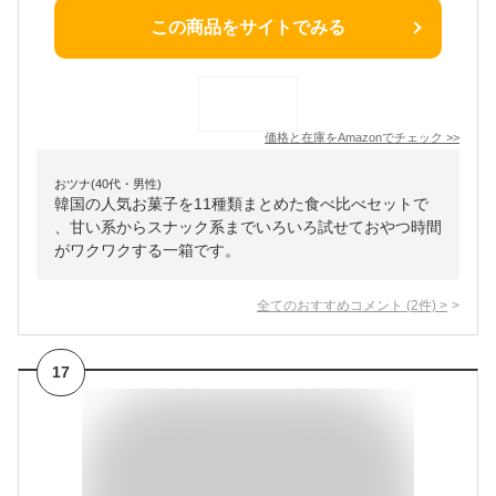
この商品をサイトでみる
価格と在庫を
Amazon
でチェック
>>
おツナ(40代・男性)
韓国の人気お菓子を11種類まとめた食べ比べセットで
、甘い系からスナック系までいろいろ試せておやつ時間
がワクワクする一箱です。
全てのおすすめコメント
(
2
件)
>
17