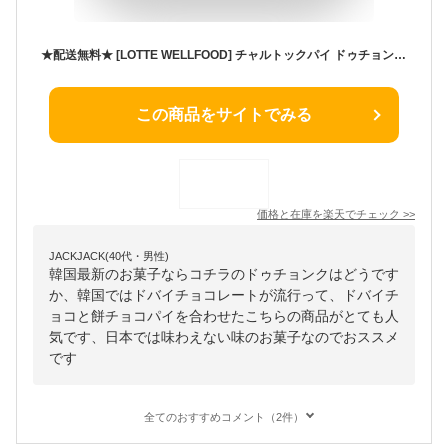
★配送無料★ [LOTTE WELLFOOD] チャルトックパイ ドゥチョンク ドバイST ピスタチオ味 300g 2箱セット 韓国お菓子 もちチョコパイ ピスタチオクリーム 10個入り×2箱 合計20個 韓国限定 お土産 ギフト カフェ おやつ 個包装 韓国スイーツ お茶菓子 人気
この商品をサイトでみる
価格と在庫を
楽天
でチェック
>>
JACKJACK(40代・男性)
韓国最新のお菓子ならコチラのドゥチョンクはどうです
か、韓国ではドバイチョコレートが流行って、ドバイチ
ョコと餅チョコパイを合わせたこちらの商品がとても人
気です、日本では味わえない味のお菓子なのでおススメ
です
全てのおすすめコメント（2件）