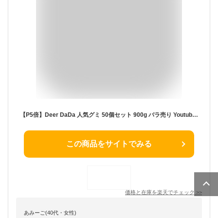
【P5倍】Deer DaDa 人気グミ 50個セット 900g バラ売り Youtube insで話題 地球グミ 目玉グミ 哺乳瓶グミ マンゴーグミ 地球ゼリー 韓国の人気菓子 お菓子 可愛い 韓国グミ SNSで話題 大人 子供 子ども イカゲーム ウルトラマン お菓子 バスケットボールグミ グミ福袋
この商品をサイトでみる
価格と在庫を
楽天
でチェック
>>
あみーご(40代・女性)