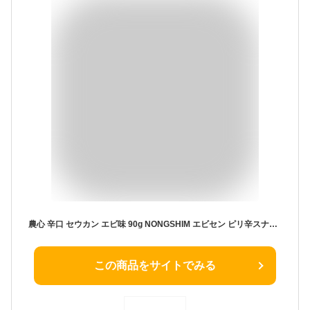
農心 辛口 セウカン エビ味 90g NONGSHIM エビセン ピリ辛スナック 韓国お菓子 韓国食品
この商品をサイトでみる