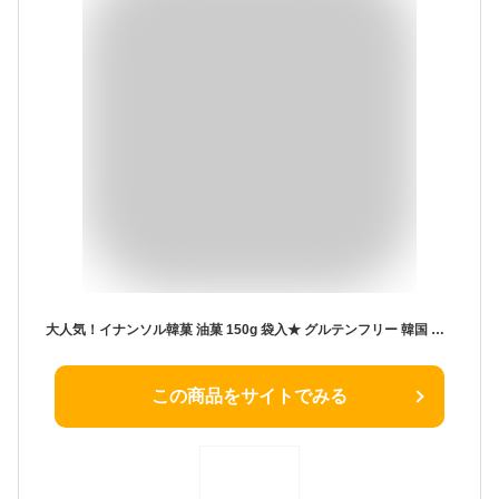
大人気！イナンソル韓菓 油菓 150g 袋入★ グルテンフリー 韓国 伝統菓子 無添加 韓国ドラマ 宮廷菓子 甘さ控えめ ほんのり生姜味 天然色素 餅粉 INANSOL ギフト 贈り物 おやつ 韓国ドラマ 帝王の娘 スベクヒャン《 宅急便 》《 クール便 》
この商品をサイトでみる