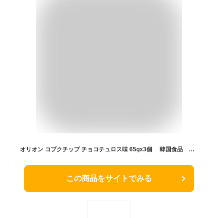
オリオン コブクチップ チョコチュロス味 65gx3個 韓国食品 韓国食品、韓国菓子 コンソメ とうもろこし 韓国お菓子 コブックチップ 日本初上陸! オリオン
この商品をサイトでみる