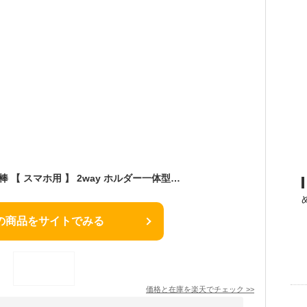
エレコム 三脚 自撮り棒 【 スマホ用 】 2way ホルダー一体型 アクセサリーシュー付 ブラック P-STSRS02ITABK
の商品をサイトでみる
価格と在庫を
楽天
でチェック
>>