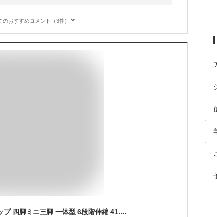
てのおすすめコメント（3件）
自撮り棒 スマホグリップ 四脚ミニ三脚 一体型 6段階伸縮 41.5cm 軽量 コンパクト リモコン付 iPhone Android対応 ブラック 動画撮影 インスタ TikTok 配信 動画視聴 YouTube 結婚式 旅行 zoom 会議 リモート