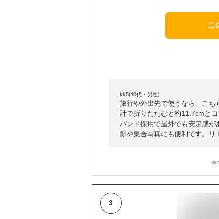
こ
kk5(40代・男性)
旅行や外出先で使うなら、こちら
計で折りたたむと約11.7cm
バンド採用で屋外でも安定感があ
影や集合写真にも便利です。リ
全
3