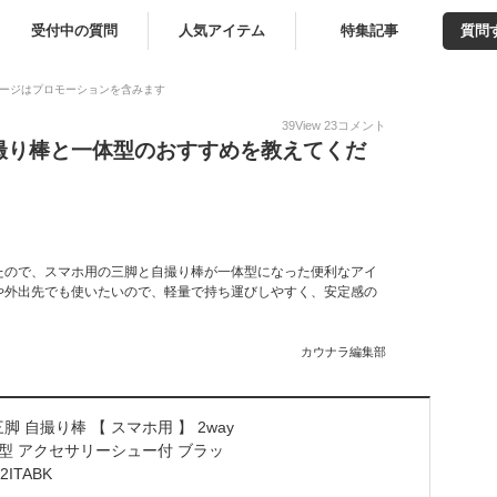
受付中の質問
人気アイテム
特集記事
質問
ージはプロモーションを含みます
39
View
23
コメント
撮り棒と一体型のおすすめを教えてくだ
たので、スマホ用の三脚と自撮り棒が一体型になった便利なアイ
や外出先でも使いたいので、軽量で持ち運びしやすく、安定感の
カウナラ編集部