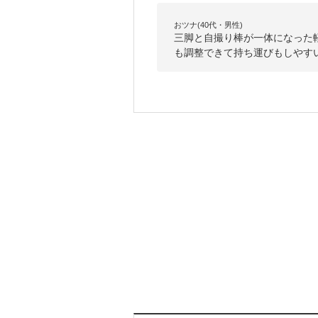
おツナ(40代・男性)
三脚と自撮り棒が一体になった
も調整できて持ち運びもしやす