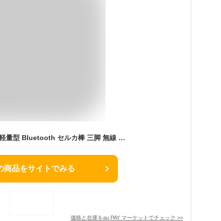
自撮り棒 新開発ミニ 軽量型 Bluetooth セルカ棒 三脚 無線 リモコン付 スマホスタンド 伸縮調節 折りたたみ 360度回転 遠隔シャッター付
の商品をサイトでみる
価格と在庫を
au PAY マーケット
でチェック
>>