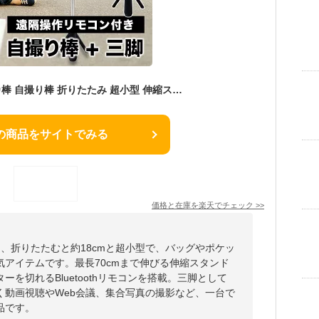
自撮り棒+三脚 セルカ棒 自撮り棒 折りたたみ 超小型 伸縮スタンド 遠隔操作Bluetoothリモコン付き、三脚一体型 人気商品のため再入荷しました。
の商品をサイトでみる
価格と在庫を
楽天
でチェック
>>
は、折りたたむと約18cmと超小型で、バッグやポケッ
アイテムです。最長70cmまで伸びる伸縮スタンド
を切れるBluetoothリモコンを搭載。三脚として
く動画視聴やWeb会議、集合写真の撮影など、一台で
品です。