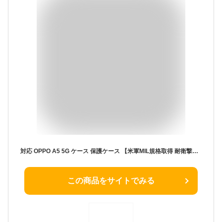
対応 OPPO A5 5G ケース 保護ケース 【米軍MIL規格取得 耐衛撃】 対応 オッポ A5 5G カバー 透明 滑り止め 四隅エアクッション 黄変防止 ワイヤレス充電 薄型 軽量 シリカゲル 用 CPH2751 / OPG06 / A502OP 保護カバー 高い透明度 柔軟で変形しない 全面保護 取付簡単
この商品をサイトでみる