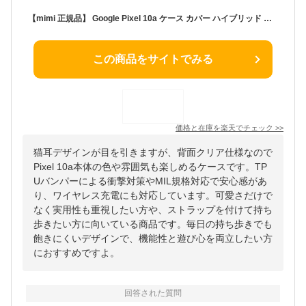
【mimi 正規品】 Google Pixel 10a ケース カバー ハイブリッド mimi 猫耳 ネコミミ ねこみみ 猫 ネコ ねこ 可愛い カワイイ 耐衝撃吸収 MIL 背面クリア TPUバンパーケース ワイヤレス充電対応 グーグル ピクセル スマホケース ラスタバナナ
この商品をサイトでみる
価格と在庫を
楽天
でチェック
>>
猫耳デザインが目を引きますが、背面クリア仕様なので
Pixel 10a本体の色や雰囲気も楽しめるケースです。TP
Uバンパーによる衝撃対策やMIL規格対応で安心感があ
り、ワイヤレス充電にも対応しています。可愛さだけで
なく実用性も重視したい方や、ストラップを付けて持ち
歩きたい方に向いている商品です。毎日の持ち歩きでも
飽きにくいデザインで、機能性と遊び心を両立したい方
におすすめですよ。
回答された質問