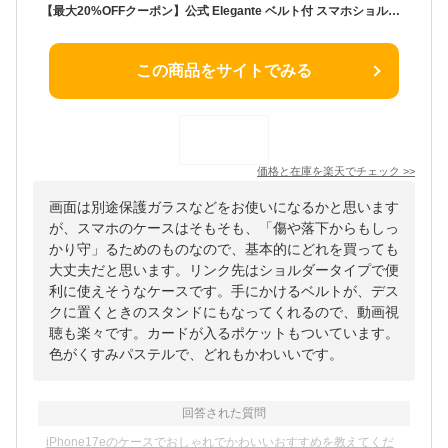
【最大20%OFFクーポン】公式 Elegante ベルト付 スマホショルダー iPhone17e ケース iPhone17 air iPhone16e 16 15 14 13 12 iPhone se 第3世代 AQUOS sense10 9 R10 wish5 4 Xperia 10 VII Galaxy S26ultra A25 5G OPPO Reno14 13A スマホケース ショルダータイプ TJ
この商品をサイトでみる
価格と在庫を
楽天
でチェック
>>
画面は別途保護ガラスなどをお使いになるかと思います
が、スマホのケースはそもそも、「傷や落下からもしっ
かり守」るためのものなので、基本的にどれを買っても
大丈夫だと思います。リンク先はショルダータイプで便
利に使えそうなケースです。手にかけるベルトが、デス
クに置くときのスタンドにもなってくれるので、動画視
聴も楽々です。カードが入るポケットもついています。
色がくすみパステルで、どれもかわいいです。
回答された質問
iPhone17eのケースでおしゃれでかわいいおすすめを教えてくだ