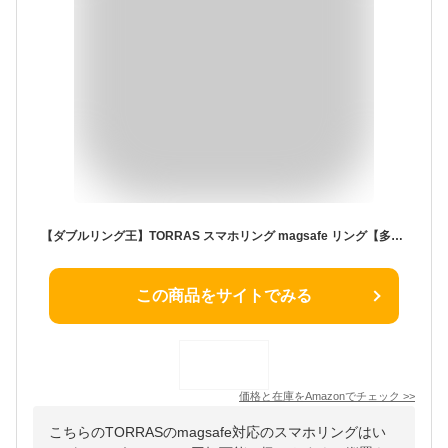
【ダブルリング王】TORRAS スマホリング magsafe リング【多機能360度回転式・2025革新】マグネット式 スタンド機能 30N磁気増強 マグセーフ リング バンカーリング 落下防止 薄型 [高耐久スタンド 縦横両対応 角度調整可能] メタルリング付き iPhoneシリーズ専用 全機種対応「Ostand Go」マットブラック
この商品をサイトでみる
価格と在庫を
Amazon
でチェック
>>
こちらのTORRASのmagsafe対応のスマホリングはい