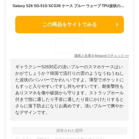
Galaxy S26 SG-51G SCG36 ケース ブルー ウェーブ TPU波状のバンパー 透明 スマホケース かわいい うねうね ギャラクシー S26 ウェーブ デザイン 可愛い 韓国 女性用 薄型 人気 おしゃれ 耐衝撃 ストラップホール付き(ブルー)
この商品をサイトでみる
価格と在庫を
Amazon
でチェック
>>
ギャラクシーS26対応の淡いブルーのスマホケースはい
かがでしょうか？韓国で流行りの雲のようなうねうねし
た波状のバンパーでかわいいですよ。薄型でポケットに
もすっと入りやすいですし持ちやすいです。耐衝撃性も
ありスマホを傷や破損から守ります。ストラップホール
付きで指に通したり手首に通したり首にかけたりすると
さらに落下防止になりお薦めです。淡いブルーで爽やか
なデザインです。
回答された質問