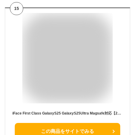
15
iFace First Class GalaxyS25 GalaxyS25Ultra Magsafe対応【2wayストラップ特典付】 Magsynq スマホケース アイフェイス ファーストクラス ギャラクシーエス25 全5色 耐衝撃 ストラップホール【並行輸入正規品】 送料無料 SC-51F SCG31 SC-52F SCG32 マグシンク
この商品をサイトでみる