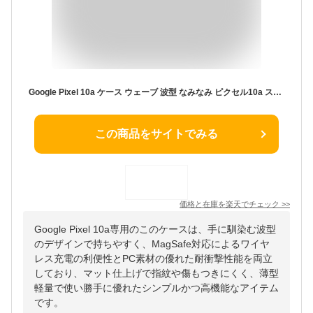
Google Pixel 10a ケース ウェーブ 波型 なみなみ ピクセル10a スマホケース MagSafe対応 マグネット搭載 ワイヤレス充電対応 薄型 軽量 マット仕上げ 滑り止め グリップ 持ちやすい 耐衝撃 PC素材 指紋防止 傷防止 レンズ保護 カメラ保護 シンプル
この商品をサイトでみる
価格と在庫を
楽天
でチェック
>>
Google Pixel 10a専用のこのケースは、手に馴染む波型
のデザインで持ちやすく、MagSafe対応によるワイヤ
レス充電の利便性とPC素材の優れた耐衝撃性能を両立
しており、マット仕上げで指紋や傷もつきにくく、薄型
軽量で使い勝手に優れたシンプルかつ高機能なアイテム
です。