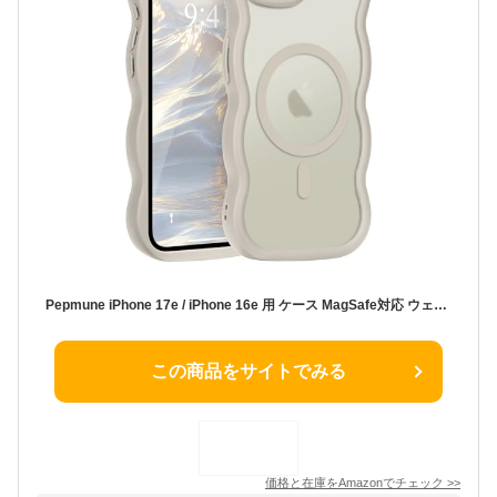
Pepmune iPhone 17e / iPhone 16e 用 ケース MagSafe対応 ウェーブ 半透明 滑り止め おしゃれ 可愛い 韓国 耐衝撃 指紋防止 ワイヤレス充電 スマホケース ストラップホール付き(ライトグレイ)
この商品をサイトでみる
価格と在庫を
Amazon
でチェック
>>