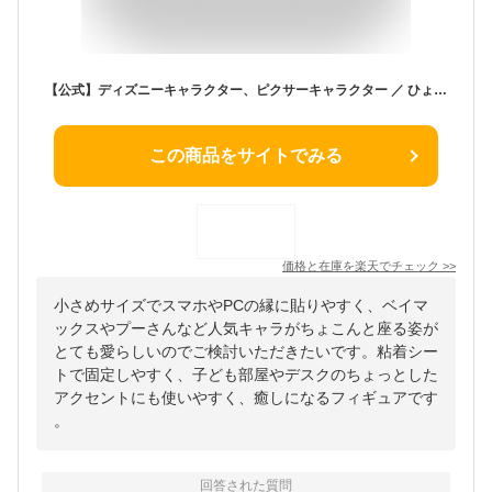
【公式】ディズニーキャラクター、ピクサーキャラクター ／ ひょっとも ベイマックス くまのプーさん トイストーリー エイリアン リトルグリーンメン ロッツォ ディズニー Disney ピクサー マスコット フィギュア 人形 スマホ パソコン PC タブレット
この商品をサイトでみる
価格と在庫を
楽天
でチェック
>>
小さめサイズでスマホやPCの縁に貼りやすく、ベイマ
ックスやプーさんなど人気キャラがちょこんと座る姿が
とても愛らしいのでご検討いただきたいです。粘着シー
トで固定しやすく、子ども部屋やデスクのちょっとした
アクセントにも使いやすく、癒しになるフィギュアです
。
回答された質問