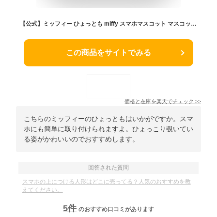
【公式】ミッフィー ひょっとも miffy スマホマスコット マスコット フィギュア 人形 スマートフォン スマホ パソコン PC タブレット iPhone Android モバイル機器 粘着 可愛い かわいい 小物 キャラクター グッズ 誕生日 プレゼント ギフト ピンク 青 ブルー うさぎ
この商品をサイトでみる
価格と在庫を
楽天
でチェック
>>
こちらのミッフィーのひょっともはいかがですか。スマ
ホにも簡単に取り付けられますよ。ひょっこり覗いてい
る姿がかわいいのでおすすめします。
回答された質問
スマホの上につける人形はどこに売ってる？人気のおすすめを教
えてください。
5
件
のおすすめ口コミがあります