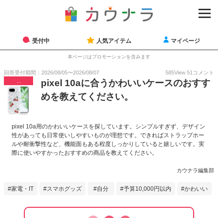
受付中
人気アイテム
マイページ
本ページはプロモーションを含みます
回答受付期間：
2026/08/05
〜
2026/08/07
585
View
51
コメント
...
pixel 10aに合うかわいいケースのおすす
めを教えてください。
pixel 10a用のかわいいケースを探しています。シンプルすぎず、デザイン
性があっても日常使いしやすいものが理想です。できればストラップホー
ルや耐衝撃性など、機能面もある程度しっかりしていると嬉しいです。実
際に使いやすかったおすすめの商品を教えてください。
カウナラ編集部
家電・IT
スマホグッズ
自分
予算10,000円以内
かわいい