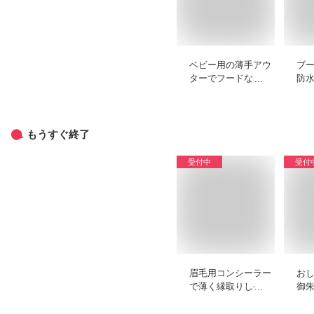
ベビー用の薄手アウ
ブ
ターでフードなしの
防
おすすめを教えてく
ラ
ださい。
め
い
もうすぐ終了
受付中
受付
眉毛用コンシーラー
お
で薄く縁取りしやす
御
いプチプラなどのお
や
すすめを教えてくだ
ャ