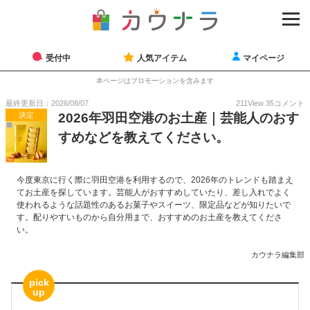
受付中
人気アイテム
マイページ
本ページはプロモーションを含みます
最終更新日：2026/08/07
211
View
35
コメント
決定
2026年羽田空港のお土産｜芸能人のおす
すめなどを教えてください。
今度東京に行く際に羽田空港を利用するので、2026年のトレンドも踏まえ
てお土産を探しています。芸能人がおすすめしていたり、差し入れでよく
使われるような話題性のあるお菓子やスイーツ、限定品などが知りたいで
す。配りやすいものから自分用まで、おすすめのお土産を教えてくださ
い。
カウナラ編集部
pick
up