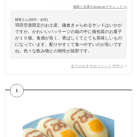
価格と在庫を
Amazon
でチェック
>>
桃実さん(50代・女性)
羽田空港限定のお土産、鎌倉きゃらめるサンドはいかが
ですか。かわいいパッケージの箱の中に個包装のお菓子
が１０個。食感が良く、香ばしくてとても美味しいもの
になっています。配りやすくて食べやすいのが良いです
ね。色々な飲み物との相性が抜群です。
全てのおすすめコメント
(
5
件)
>
1