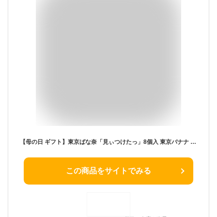
【母の日 ギフト】東京ばな奈「見ぃつけたっ」8個入 東京バナナ ばなな お菓子 スイーツ 洋菓子 ワッフル ケーキ ギフト プレゼント 敬老の日 御中元 お歳暮 御歳暮 夏ギフト 洋菓子 ケーキ 東京お土産 お土産 贈り物 お返し スイーツ お菓子 プチギフト
この商品をサイトでみる