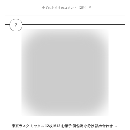
全てのおすすめコメント（2件）
7
東京ラスク ミックス 12枚 M12 お菓子 個包装 小分け 詰め合わせ 東京土産 ラスク 菓子折り 洋菓子 焼き菓子 スイーツ おやつ 退職 プチギフト ギフト プレゼント 内祝い お返し 出産 結婚 香典返し 卒業 異動 お礼 手土産 挨拶 ホワイトデー お返し