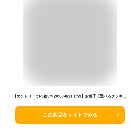
【エントリーでP5倍8/4 20:00-8/11 1:59】お菓子【選べるクッキー9枚】東京ミルクチーズ工場 個包装 可愛い おしゃれ クッキー チーズ 焼き菓子 洋菓子 プレゼント ギフト 内祝い お返し お祝い お礼 職場 退職 ご挨拶 菓子折り 東京 お土産 手土産 人気 お中元 御中元
この商品をサイトでみる