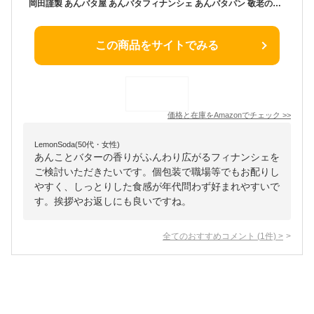
岡田謹製 あんバタ屋 あんバタフィナンシェ あんバタパン 敬老の日 敬老の日ギフト 敬老ギフト 焼き菓子 フィナンシェ ギフト お取り寄せ あんこ アンコ バター 包装 個包装 通販 土産 60代 70代 80代 あんバタ屋 あんばた屋 あんばた
この商品をサイトでみる
価格と在庫を
Amazon
でチェック
>>
LemonSoda(50代・女性)
あんことバターの香りがふんわり広がるフィナンシェを
ご検討いただきたいです。個包装で職場等でもお配りし
やすく、しっとりした食感が年代問わず好まれやすいで
す。挨拶やお返しにも良いですね。
全てのおすすめコメント
(
1
件)
>