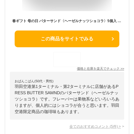
春ギフト 母の日 バターサンド〈ヘーゼルナッツショコラ〉5個入 PRESS BUTTER SAND【のし無料】2026 個包装 プチギフト お配り お取り寄せ プレゼント 高級 手土産
この商品をサイトでみる
価格と在庫を
楽天
でチェック
>>
おぱんこぱん(50代・男性)
羽田空港第1ターミナル・第2ターミナルに店舗があるP
RESS BUTTER SAMNDのバターサンド（ヘーゼルナッ
ツショコラ）です。フレーバーは果物系などいろいろあ
りますが、個人的にはショコラが合うと思います。羽田
空港限定商品の珈琲味もあります。
全てのおすすめコメント
(
5
件)
>