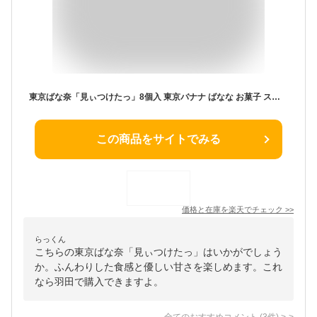
東京ばな奈「見ぃつけたっ」8個入 東京バナナ ばなな お菓子 スイーツ 洋菓子 ワッフル ケーキ ギフト プレゼント 御中元 お歳暮 御歳暮 夏ギフト 洋菓子 ケーキ 東京お土産 お土産 贈り物 お返し スイーツ お菓子 プチギフト
この商品をサイトでみる
価格と在庫を
楽天
でチェック
>>
らっくん
こちらの東京ばな奈「見ぃつけたっ」はいかがでしょう
か。ふんわりした食感と優しい甘さを楽しめます。これ
なら羽田で購入できますよ。
全てのおすすめコメント
(
3
件)
>