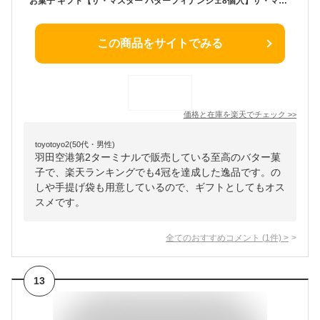
お菓子 ギフト【ザ・マスター バターフィナンシェ8個入】ザ・マスター 個包装 スイーツ ギフト 焼き菓子 洋菓子 プレゼント フィナンシェ 職場 退職 お礼 内祝い お返し お祝い 結婚祝い 出産祝い 東京 お土産 手土産 菓子折り 可愛い シュクレイ 父の日 お中元 御中元
この商品をサイトでみる
価格と在庫を
楽天
でチェック
>>
toyotoyo2(50代・男性)
羽田空港第2ターミナルで販売している至高のバター菓
子で、楽天ランキングでも4冠を達成した逸品です。の
しや手提げ袋も用意しているので、ギフトとしてもオス
スメです。
全てのおすすめコメント
(
1
件)
>
13