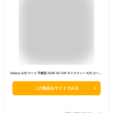
Galaxy A25 ケース 手帳型 A25E SC-53F ギャラクシー A25 カード収納 スタンド機能 キルティング 大人 かわいい きれいめ 「 クラッチキルト スワロ 」SANADesign サナデザイン
この商品をサイトでみる