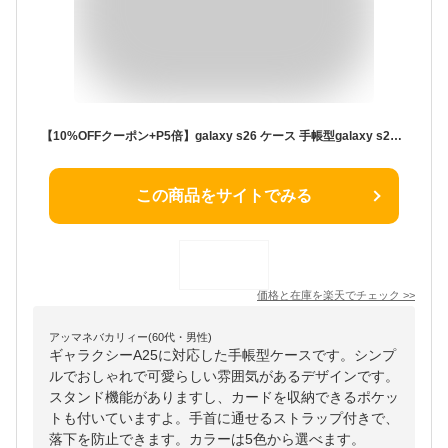
【10%OFFクーポン+P5倍】galaxy s26 ケース 手帳型galaxy s25 a25 5g ケース 手帳型 シンプル マグネット式 カードポケットギャラクシーA57 SC-54G ケース ギャラクシーS24 S24fe S22 S23 S23fe Galaxy A25 スマホケースA53 A52 A54 財布型 可愛い 兎
この商品をサイトでみる
価格と在庫を
楽天
でチェック
>>
アッマネバカリィー(60代・男性)
ギャラクシーA25に対応した手帳型ケースです。シンプ
ルでおしゃれで可愛らしい雰囲気があるデザインです。
スタンド機能がありますし、カードを収納できるポケッ
トも付いていますよ。手首に通せるストラップ付きで、
落下を防止できます。カラーは5色から選べます。