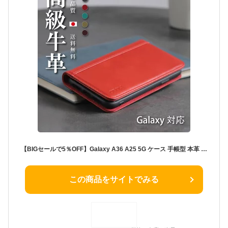
【BIGセールで5％OFF】Galaxy A36 A25 5G ケース 手帳型 本革 ギャラクシー S25 S24 S23 Ultra カバー 革 手帳 カード入れ Galaxy S24FE S23FE S22 S21 手帳ケース A55 A54 A53 A51 5G スマホカバー 耐衝撃 擦り傷防止 A41 A23 スタンド機能 ビジネス Note20 Note10
この商品をサイトでみる