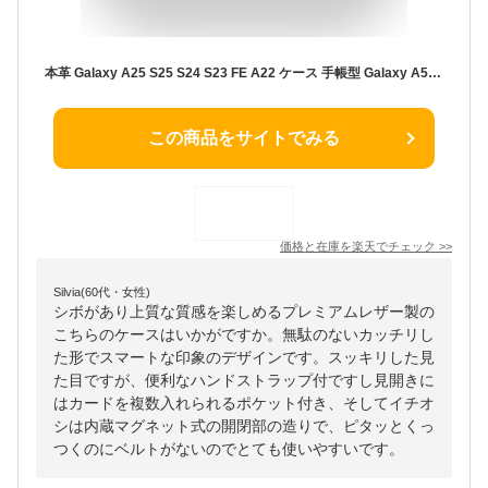
本革 Galaxy A25 S25 S24 S23 FE A22 ケース 手帳型 Galaxy A55 A54 A23 S22 S23 Ultra 手帳型 カバー ストラップ付き ギャラクシー A51 A32 5G A41 A2 スマホ ケース 牛革 galaxyS21 S20+ カバー 手帳型ケース 本革 耐衝撃 大人男子 女子 おしゃれ case スリム ベルトなし
この商品をサイトでみる
価格と在庫を
楽天
でチェック
>>
Silvia(60代・女性)
シボがあり上質な質感を楽しめるプレミアムレザー製の
こちらのケースはいかがですか。無駄のないカッチリし
た形でスマートな印象のデザインです。スッキリした見
た目ですが、便利なハンドストラップ付ですし見開きに
はカードを複数入れられるポケット付き、そしてイチオ
シは内蔵マグネット式の開閉部の造りで、ピタッとくっ
つくのにベルトがないのでとても使いやすいです。