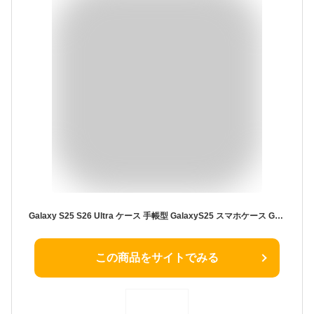
Galaxy S25 S26 Ultra ケース 手帳型 GalaxyS25 スマホケース Galaxy A25 5G SCG33 SC-53F 手帳型ケース 財布 カードケース ギャラクシーS25 コインケース おしゃれ スタンド付き ストラップ付き ショルダー タイプ 長さ調整可能 金具 カード 現金 イヤホン収納 肩掛け 5色
この商品をサイトでみる