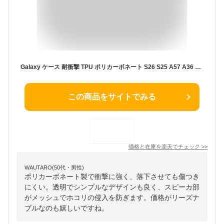
Galaxy ケース 耐衝撃 TPU ポリカーボネート S26 S25 A57 A36 A25 5G スマホケース 携帯 カバー おしゃれ 耐衝撃 クリア 透明 ギャラクシー SC-54G SCG39 SM-A576Z SM-A576C SC-51F SC-51G SCG36 SM-S942Z SM-S942C SM-S942Q SCG31 SM-S931Z SM-S931Q SC-54F SM-A366Q
この商品をサイトでみる
価格と在庫を
楽天
でチェック
>>
WAUTARO(50代・男性)
ポリカーボネート製で衝撃に強く、落下させても傷つき
にくい。透明でシンプルなデザインも良く、スピーカ部
がメッシュでホコリの侵入を防ぎます。価格がリーズナ
ブルなのも嬉しいですね。