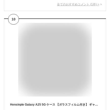
全てのおすすめコメント
(
1
件)
>
10
Hensinple Galaxy A25 5G ケース 【ガラスフィルム付き】 ギャラクシーa25 カバー 半透明 耐衝撃 黄ばみなし 滑り止め 指紋防止 マグネット搭載 マグセーフ対応 ストラップホール付き MagSafe対応 Samsung Galaxy A25 5G （SC-53F/SCG33） スマホケース 6.7インチ用 ブラック