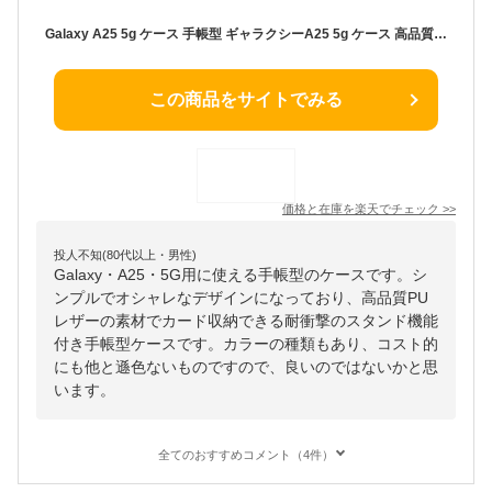
Galaxy A25 5g ケース 手帳型 ギャラクシーA25 5g ケース 高品質レザー カバー SC-53F SC53F SCG33 手帳 耐衝撃 保護 おしゃれ スマホケース スマホカバー 携帯ケース 携帯カバー
この商品をサイトでみる
価格と在庫を
楽天
でチェック
>>
投人不知(80代以上・男性)
Galaxy・A25・5G用に使える手帳型のケースです。シ
ンプルでオシャレなデザインになっており、高品質PU
レザーの素材でカード収納できる耐衝撃のスタンド機能
付き手帳型ケースです。カラーの種類もあり、コスト的
にも他と遜色ないものですので、良いのではないかと思
います。
全てのおすすめコメント（4件）