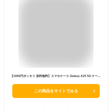
【1000円ポッキリ 送料無料】スマホケース Galaxy A25 5G ケース SC-53F SCG33 手帳型 ギャラクシー A25 5g 用 レザーケース 携帯カバー SC-53ケース SCG33 ケース 財布型 カード収納 ストラップ付 galaxy a25 5gケース 横置きスタンド機能 ギャラクシー a25 5g カバー
この商品をサイトでみる