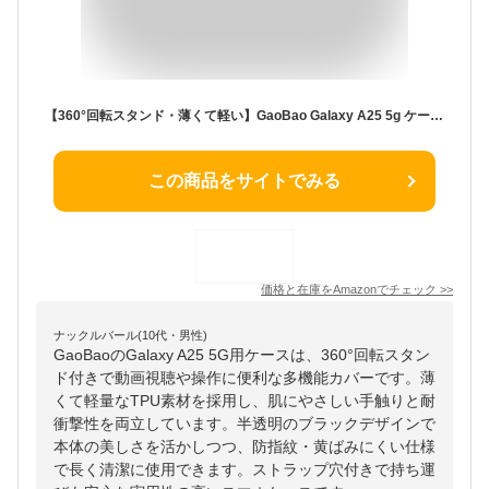
【360°回転スタンド・薄くて軽い】GaoBao Galaxy A25 5g ケース samsung galaxy a25 日本版 スマホ SC-53F SCG33 カバー 半透明 360°回転スタンド 肌に優しい感覚 ストラップ穴付き 耐衝撃 防指紋 TPU 黄ばみにくい ギャラクシ A25 ケース ブラック
この商品をサイトでみる
価格と在庫を
Amazon
でチェック
>>
ナックルバール(10代・男性)
GaoBaoのGalaxy A25 5G用ケースは、360°回転スタン
ド付きで動画視聴や操作に便利な多機能カバーです。薄
くて軽量なTPU素材を採用し、肌にやさしい手触りと耐
衝撃性を両立しています。半透明のブラックデザインで
本体の美しさを活かしつつ、防指紋・黄ばみにくい仕様
で長く清潔に使用できます。ストラップ穴付きで持ち運