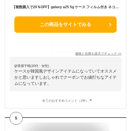
【複数購入で20％OFF】galaxy a25 5g ケース フィルム付き ネコミミ galaxy s26 ケース ショルダー galaxy s26 ultra galaxy s25 ケース カバー 猫耳 ショルダー ギャラクシーA25 galaxy s23 GALAXY s24 クリアケース magsafe対応 猫耳 韓国 かわいい オシャレ
この商品をサイトでみる
価格と在庫を
楽天
でチェック
>>
砂茶屋千晴(20代・女性)
ケースが韓国風デザインアイテムになっていてオススメ
かと思いますしおしゃれでクーポンでお値打ちなアイテ
ムになっています。
全てのおすすめコメント（2件）
5