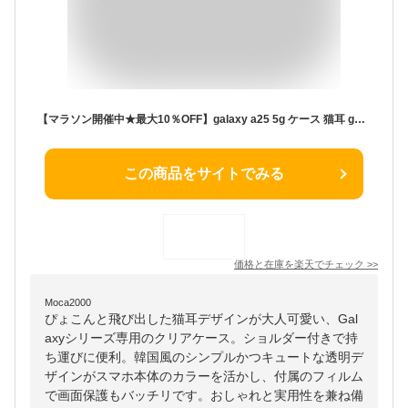
【マラソン開催中★最大10％OFF】galaxy a25 5g ケース 猫耳 galaxy s26 ケース ショルダー クリア galaxy s25 ケース 韓国 かわいい ギャラクシー A25 5G ケース galaxy s23 galaxy s24 ケース Galaxy S26 Ultra カバー フィルム付き ねこ みみ 透明 猫 韓国 かわいい
この商品をサイトでみる
価格と在庫を
楽天
でチェック
>>
Moca2000
ぴょこんと飛び出した猫耳デザインが大人可愛い、Gal
axyシリーズ専用のクリアケース。ショルダー付きで持
ち運びに便利。韓国風のシンプルかつキュートな透明デ
ザインがスマホ本体のカラーを活かし、付属のフィルム
で画面保護もバッチリです。おしゃれと実用性を兼ね備