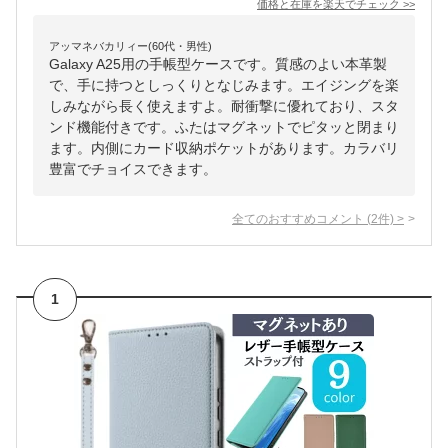
価格と在庫を
楽天
でチェック
>>
アッマネバカリィー(60代・男性)
Galaxy A25用の手帳型ケースです。質感のよい本革製
で、手に持つとしっくりとなじみます。エイジングを楽
しみながら長く使えますよ。耐衝撃に優れており、スタ
ンド機能付きです。ふたはマグネットでピタッと閉まり
ます。内側にカード収納ポケットがあります。カラバリ
豊富でチョイスできます。
全てのおすすめコメント
(
2
件)
>
1