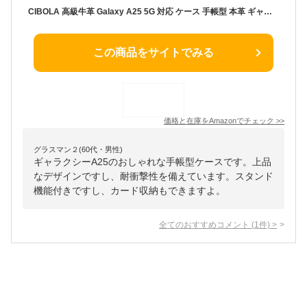
CIBOLA 高級牛革 Galaxy A25 5G 対応 ケース 手帳型 本革 ギャラクシー A25 5G 対応 カバー 手帳 革 スマホケース 耐衝撃 手帳型スマホケース カード収納 スタンド機能 携帯カバー ワイヤレス充電 かわいい SC-53F/SCG33/SM-A253Z 用 (レッド)
この商品をサイトでみる
価格と在庫を
Amazon
でチェック
>>
グラスマン２(60代・男性)
ギャラクシーA25のおしゃれな手帳型ケースです。上品
なデザインですし、耐衝撃性を備えています。スタンド
機能付きですし、カード収納もできますよ。
全てのおすすめコメント
(
1
件)
>