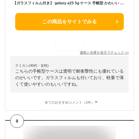
【ガラスフィルム付き】 galaxy a25 5g ケース 手帳型 かわいい クリア カバー 透明 保護フィルム 手帳 無地 ギャラクシー A25 5G ケース スマホケース シンプル かっこいい おしゃれ 耐衝撃 保護ガラス サムスン 携帯カバー 携帯ケース スマホカバー 人気
この商品をサイトでみる
価格と在庫を
楽天
でチェック
>>
クミカン(40代・女性)
こちらの手帳型ケースは透明で耐衝撃性にも優れている
のがいいです。ガラスフィルムも付いており、軽量で薄
くて使いやすいのもいいですね。
全てのおすすめコメント（2件）
8