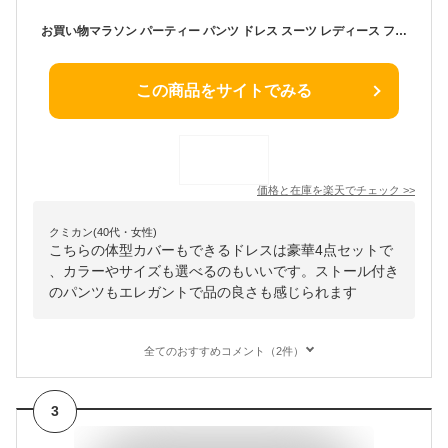
お買い物マラソン パーティー パンツ ドレス スーツ レディース フォーマル セレモニー パンツ ドレス スーツ 豪華 4点セット ボレロ ストール ドレス パンツ 結婚式 スーツ お洒落 体型カバー 披露宴 二次会 謝恩会 発表会 パーティー ママ 母 母親 服装 衣装 服
この商品をサイトでみる
価格と在庫を
楽天
でチェック
>>
クミカン(40代・女性)
こちらの体型カバーもできるドレスは豪華4点セットで
、カラーやサイズも選べるのもいいです。ストール付き
のパンツもエレガントで品の良さも感じられます
全てのおすすめコメント（2件）
3