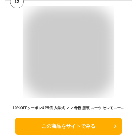
12
10%OFFクーポン&P5倍 入学式 ママ 母親 服装 スーツ セレモニー スーツ お宮参り 七五三 レディース フォーマル お呼ばれ 結婚式 披露宴 パーティー 顔合わせ 母の日 入園式 卒園式 卒業式 発表会 謝恩会 ミセス 母親 20代 30代 40代 50代 おしゃれ かわいい
この商品をサイトでみる