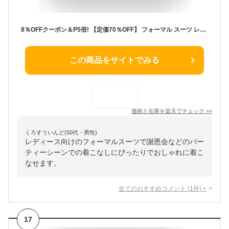
8％OFFクーポン＆P5倍! 【定価70％OFF】 フォーマル スーツ レディース 卒業式 入学式 結婚式 七五三 同窓会 二次会 謝恩会 発表会 セレモニー お宮参り上質素材 ロングスカート フォーマル ミセス スーツ 服装 母 母親 祖母 シニア お祝いの席 礼服 衣装 お洒落
この商品をサイトでみる
価格と在庫を
楽天
でチェック
>>
くろすういんど(50代・男性)
レディース向けのフォーマルスーツで謝恩会などのパー
ティーシーンでの着こなしにぴったりでおしゃれに着こ
なせます。
全てのおすすめコメント
(
1
件)
>
17