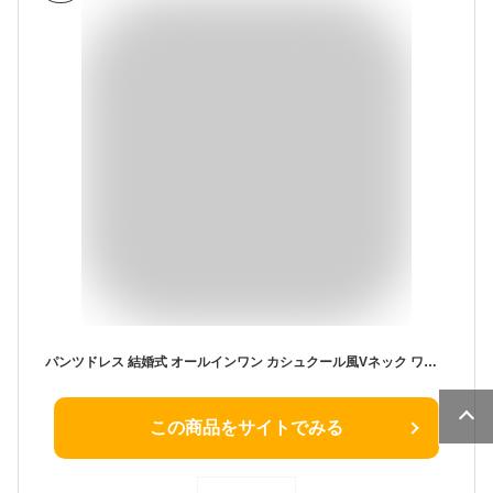
パンツドレス 結婚式 オールインワン カシュクール風Vネック ワイドパンツ ブラック 長袖 きれいめ 黒 無地 体型カバー 大きいサイズ 卒業式 スーツスタイル 謝恩会 二次会 発表会 大人 可愛い (M)
この商品をサイトでみる