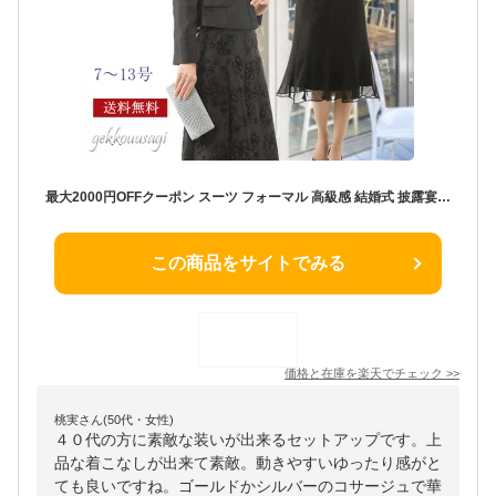
最大2000円OFFクーポン スーツ フォーマル 高級感 結婚式 披露宴 お呼ばれ 選べるボトムス スーツ きれいめ セットアップ スーツ 母の日 七五三 ママ 母親 母 服装 20代 30代 40代 50代 60代 謝恩会 発表会 お洒落 ママスーツ シャンタン フロッキー
この商品をサイトでみる
価格と在庫を
楽天
でチェック
>>
桃実さん(50代・女性)
４０代の方に素敵な装いが出来るセットアップです。上
品な着こなしが出来て素敵。動きやすいゆったり感がと
ても良いですね。ゴールドかシルバーのコサージュで華