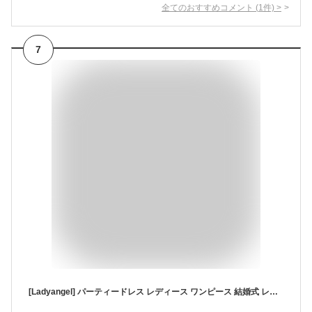
全てのおすすめコメント
(
1
件)
>
7
[Ladyangel] パーティードレス レディース ワンピース 結婚式 レース フリル 大人 可愛い シフォン 長袖 ミモレ丈 ファスナー 裏地付き フォーマル お呼ばれ 二次会 謝恩会 発表会 卒業式