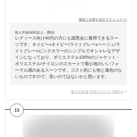
価格と在庫を
楽天
でチェック
>>
投人不知(80代以上・男性)
レディース向け40代の方にも謝恩会に着用できるスー
ツです。ネイビーxネイビー/ライトグレーxベージュ/ラ
イトグレーxピンクカラーのシンプルでオシャレなデザ
インになっており、ポリエステル100%のジャケット・
ポリエステル/ナイロンのスカートで着心地のいいフォ
ーマル感のあるスーツです。コスト的にも他と遜色のな
いものですので、良いのではないかと思います。
全てのおすすめコメント
(
1
件)
>
13