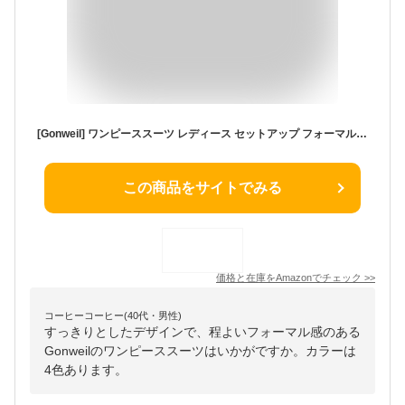
[Gonweil] ワンピーススーツ レディース セットアップ フォーマル ジャケット ワンピース 春秋 通勤 セレモニースーツ ママ 母 卒業式 卒園式 大人 OL ママスーツ 入学式 二次会 謝恩会 披露宴 入園式 お呼ばれ ビジネス
この商品をサイトでみる
価格と在庫を
Amazon
でチェック
>>
コーヒーコーヒー(40代・男性)
すっきりとしたデザインで、程よいフォーマル感のある
Gonweilのワンピーススーツはいかがですか。カラーは
4色あります。