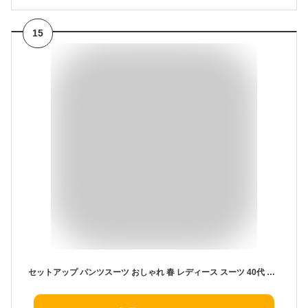
15
セットアップ パンツスーツ おしゃれ 春 レディース スーツ 40代 ママ 母親 入学式 卒業式 上下セット フォーマル 春夏 秋 スーツセット レース トップス＆パンツ 2点セット 通勤 オフィス 事務服 カジュアル お呼ばれ 結婚式 二次会 謝恩会 ブラック 黒 グレー