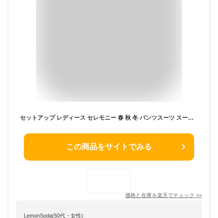
セットアップ レディース セレモニー 春 秋 冬 パンツスーツ スーツ フォーマル ビジネススーツ ママスーツ コーデ フォーマルスーツ 通勤 ビジネス 入学式 入園式 卒業式 卒園式 七五三 お宮参り 結婚式 母親 着?せ 体型カバー 大きいサイズ 春夏 秋冬 30代 40代 50代
この商品をサイトでみる
価格と在庫を
楽天
でチェック
>>
LemonSoda(50代・女性)