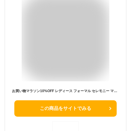
お買い物マラソン10%OFF レディース フォーマル セレモニー ママ ミセス 卒業式 50代 母 母親 入学式 入園式 卒園式 七五三 結婚式 40代 30代 20代 60代 9号 11号 13号 お洒落 披露宴 お呼ばれ 顔合わせ お宮参り 発表会 謝恩会 食事会 女子会 親族 服装 着やせ
この商品をサイトでみる