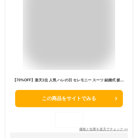
【70%OFF】楽天1位 人気 ハレの日 セレモニー スーツ 結婚式 披露宴 パーティー ドレス スーツ ママ 母 母親 服装 高見え 高品質 レディース フォーマル スーツ 9号 11号 13号 サイズ お宮参り 七五三 顔合わせ ジャケット スカート 発表会 謝恩会 式典 ミセス 親族 衣装 服
この商品をサイトでみる
価格と在庫を
楽天
でチェック
>>