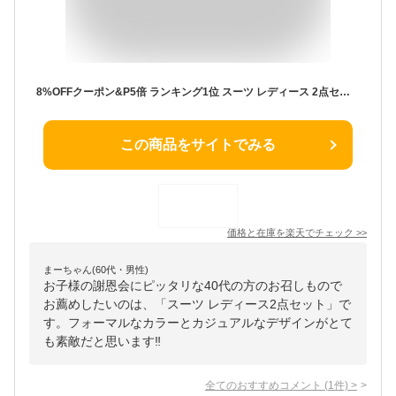
8%OFFクーポン&P5倍 ランキング1位 スーツ レディース 2点セット セレモニー お宮参り 母の日 七五三 レディース フォーマル スーツ 結婚式 披露宴 お呼ばれ 入学式 卒業式 謝恩会 ママ ミセス 母親 20代 30代 40代 50代 シャンタン お洒落 着やせ 服装
この商品をサイトでみる
価格と在庫を
楽天
でチェック
>>
まーちゃん(60代・男性)
お子様の謝恩会にピッタリな40代の方のお召しもので
お薦めしたいのは、「スーツ レディース2点セット」で
す。フォーマルなカラーとカジュアルなデザインがとて
も素敵だと思います‼️
全てのおすすめコメント
(
1
件)
>