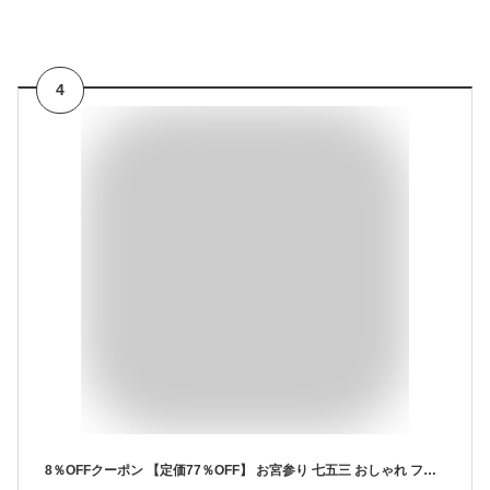
4
8％OFFクーポン 【定価77％OFF】 お宮参り 七五三 おしゃれ フォーマル ママ ミセス スーツ 卒業式 入学式 入園式 卒園式 母親 結婚式 セレモニー スーツ 服装 着やせ レディース ドレス スーツ 披露宴 お呼ばれ 顔合わせ 結納 発表会 謝恩会 食事会 女子会 母 スーツ 衣装