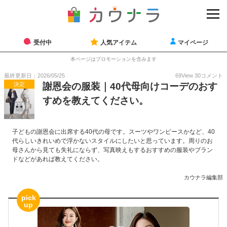
受付中
人気アイテム
マイページ
本ページはプロモーションを含みます
最終更新日：2026/05/25
69
View
30
コメント
決定
謝恩会の服装｜40代母向けコーデのおす
すめを教えてください。
子どもの謝恩会に出席する40代の母です。スーツやワンピースかなど、40
代らしいきれいめで浮かないスタイルにしたいと思っています。周りのお
母さんから見ても失礼にならず、写真映えもするおすすめの服装やブラン
ドなどがあれば教えてください。
カウナラ編集部
pick
up