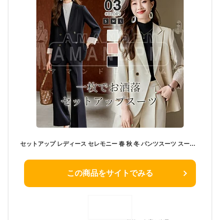
セットアップ レディース セレモニー 春 秋 冬 パンツスーツ スーツ フォーマル ビジネススーツ ママスーツ コーデ フォーマルスーツ 通勤 ビジネス 入学式 入園式 卒業式 卒園式 七五三 お宮参り 結婚式 母親 着?せ 体型カバー 大きいサイズ 春夏 秋冬 30代 40代 50代
この商品をサイトでみる