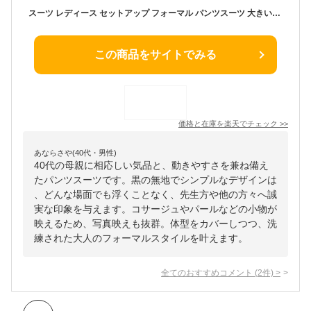
スーツ レディース セットアップ フォーマル パンツスーツ 大きいサイズ 入学式 卒業式 ジャケット パンツ ロング 黒 ブラック 長袖 無地 シンプル ビジネス オフィス 通勤 ママスーツ 入園式 卒園式
この商品をサイトでみる
価格と在庫を
楽天
でチェック
>>
あならさや(40代・男性)
40代の母親に相応しい気品と、動きやすさを兼ね備え
たパンツスーツです。黒の無地でシンプルなデザインは
、どんな場面でも浮くことなく、先生方や他の方々へ誠
実な印象を与えます。コサージュやパールなどの小物が
映えるため、写真映えも抜群。体型をカバーしつつ、洗
練された大人のフォーマルスタイルを叶えます。
全てのおすすめコメント
(
2
件)
>