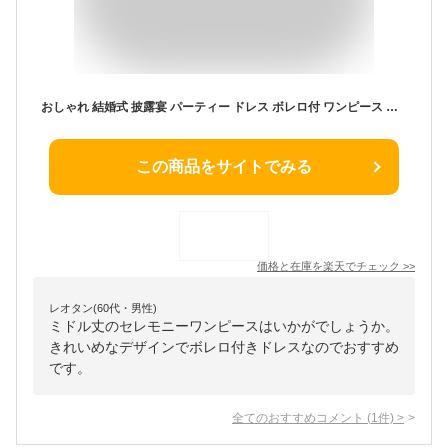
おしゃれ 結婚式 披露宴 パーティー ドレス ボレロ付 ワンピース レディース フォーマル ピアノ 発表会 ボレロ ドレス 2点セット セレモニー ワンピース ドレス スーツミドル丈 ロング丈 ママ ミセス 結婚式 謝恩会 披露宴 お呼ばれ 二次会 衣装 服装 服 親族 ママ 母 母親
この商品をサイトでみる
価格と在庫を
楽天
でチェック
>>
レオタン(60代・男性)
ミドル丈のセレモニーワンピースはいかがでしょうか。
きれいめなデザインでボレロ付きドレスなのでおすすめ
です。
全てのおすすめコメント
(
1
件)
>