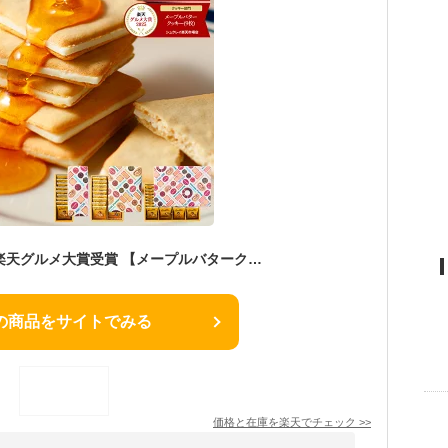
＼3年連続／ 2025年楽天グルメ大賞受賞 【メープルバタークッキー】選べる入数 ザ・メープルマニア お菓子 ギフト 詰め合わせ 個包装 クッキー ラングドシャ 焼き菓子 洋菓子 プレゼント 内祝 お返し お祝 退職 お中元 御中元 夏ギフト 暑中見舞い
の商品をサイトでみる
価格と在庫を
楽天
でチェック
>>