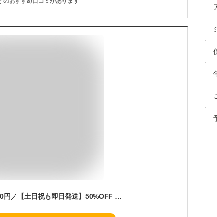
件
のおすすめ口コミがあります
＼クーポン利用で7490円／【土日祝も即日発送】50%OFF セレモニースーツ 入学式 ママスーツ 卒業式 スーツ 母親 パンツ セットアップ 入園式 卒園式 お宮参り 七五三 レディース フォーマル 黒 ネイビー カジュアル おしゃれ コーデ かっこいい 試着チケット対象