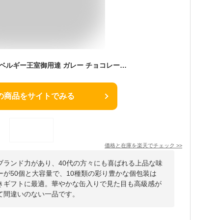
ホワイトデー ギフト ベルギー王室御用達 ガレー チョコレート ナノバー50個入(送料込) 缶 入り 詰め合わせ 2026 ホワイトデー お返し チョコ お菓子 大量 大容量 ばらまき 個包装 小分け おしゃれ かわいい 高級 会社 職場 退職 挨拶 お礼 誕生日 プレゼント
の商品をサイトでみる
価格と在庫を
楽天
でチェック
>>
ブランド力があり、40代の方々にも喜ばれる上品な味
が50個と大容量で、10種類の彩り豊かな個包装は
きギフトに最適。華やかな缶入りで見た目も高級感が
て間違いのない一品です。