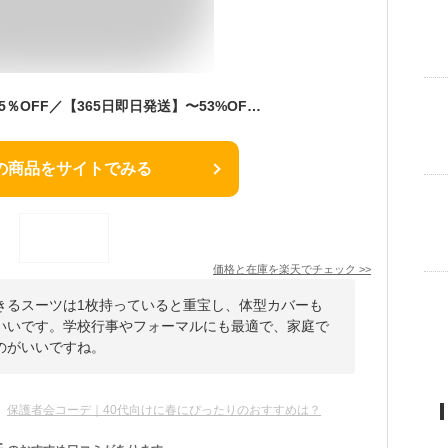
＼対象商品2点以上で5％OFF／【365日即日発送】〜53%OFFスーツ レディース 大きいサイズ ビジネススーツ セットアップ 夏 洗える ストレッチ パンツスーツ ロングジャケット 春秋冬 30代 40代 50代 通勤 面接 サマースーツ オフィス 試着チケット対象
の商品をサイトでみる
価格と在庫を
楽天
でチェック
>>
きるスーツは1枚持っていると重宝し、体型カバーも
いいです。学校行事やフォーマルにも最適で、家庭で
のがいいですね。
保護者会コーデ｜40代向けに春にぴったりのおすすめは？