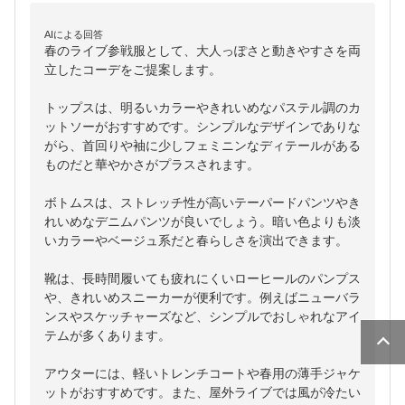
AIによる回答
春のライブ参戦服として、大人っぽさと動きやすさを両
立したコーデをご提案します。

トップスは、明るいカラーやきれいめなパステル調のカ
ットソーがおすすめです。シンプルなデザインでありな
がら、首回りや袖に少しフェミニンなディテールがある
ものだと華やかさがプラスされます。

ボトムスは、ストレッチ性が高いテーパードパンツやき
れいめなデニムパンツが良いでしょう。暗い色よりも淡
いカラーやベージュ系だと春らしさを演出できます。

靴は、長時間履いても疲れにくいローヒールのパンプス
や、きれいめスニーカーが便利です。例えばニューバラ
ンスやスケッチャーズなど、シンプルでおしゃれなアイ
テムが多くあります。

アウターには、軽いトレンチコートや春用の薄手ジャケ
ットがおすすめです。また、屋外ライブでは風が冷たい