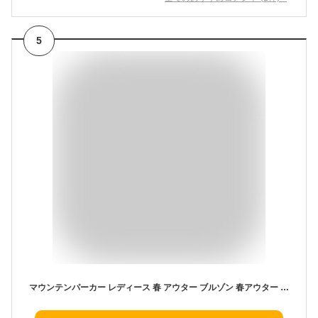
5
マウンテンパーカー レディース 春 アウター ブルゾン 春アウター 50代 ミドル丈 羽織 羽織もの ロング ミドル丈 コート フード 大きいサイズ ライトアウター 40代 大きいサイズ ゆったり 体型カバー 裏地 カジュアル きれいめ 送料無料