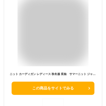
ニット カーディガン レディース 秋冬服 長袖 サマーニット ジャケット セーター Vネック 前開き 羽織 春ファッション ゆったり トップス 薄手 リブニット シンプル 部屋着 ルームウェア 女子 婦人服 カジュアル 大人 おしゃれ きれいめ 20代 30代 40代 50代 送料無料
この商品をサイトでみる