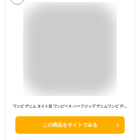
ワンピ デニム タイト目 ワンピース ハーフジップ デニムワンピ デニムワンピース ロングワンピース レディース フーディー パーカー ロング ロングワンピ マキシ Aライン 長袖 薄手 フード パーカーワンピース パーカーワンピ ジップ 黒 春 夏 HUG.U
この商品をサイトでみる