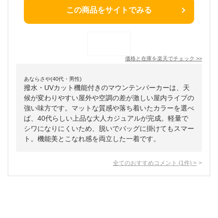
この商品をサイトでみる
価格と在庫を
楽天
でチェック
>>
あならさや(40代・男性)
撥水・UVカット機能付きのマウンテンパーカーは、天
候が変わりやすい屋外や空調の差が激しい屋内ライブの
強い味方です。マットな質感や落ち着いたカラーを選べ
ば、40代らしい上品な大人カジュアルが完成。軽量で
シワになりにくいため、脱いでバッグに掛けてもスマー
ト。機能美とこなれ感を両立した一着です。
全てのおすすめコメント
(
1
件)
>