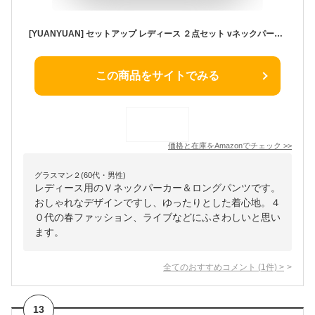
[YUANYUAN] セットアップ レディース ２点セット vネックパーカー＆ロングパンツ 上下 春服 秋服 トップス ストレートパンツ 長袖 オフィス カジュアル ゆったり 体型カバー 着痩せ 大人 可愛い おしゃれ 普段着 (写真色,M)
この商品をサイトでみる
価格と在庫を
Amazon
でチェック
>>
グラスマン２(60代・男性)
レディース用のＶネックパーカー＆ロングパンツです。
おしゃれなデザインですし、ゆったりとした着心地。４
０代の春ファッション、ライブなどにふさわしいと思い
ます。
全てのおすすめコメント
(
1
件)
>
13