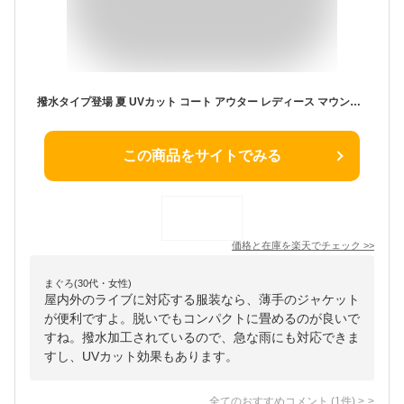
撥水タイプ登場 夏 UVカット コート アウター レディース マウンテンパーカー ナイロンジャケット モッズコート モッズパーカー Aライン ショート ドロスト 黒 ベージュ フード パーカー カジュアル 薄手
この商品をサイトでみる
価格と在庫を
楽天
でチェック
>>
まぐろ(30代・女性)
屋内外のライブに対応する服装なら、薄手のジャケット
が便利ですよ。脱いでもコンパクトに畳めるのが良いで
すね。撥水加工されているので、急な雨にも対応できま
すし、UVカット効果もあります。
全てのおすすめコメント
(
1
件)
>