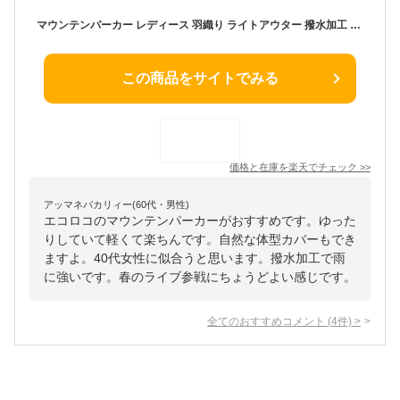
マウンテンパーカー レディース 羽織り ライトアウター 撥水加工 日よけ対策／ 着後レビューでクーポン☆ マンパ 綿 ゆったり 大きいサイズ 体型カバー e+ エコロコ 綿 レディース／ 春夏 秋 26SS0219R,
この商品をサイトでみる
価格と在庫を
楽天
でチェック
>>
アッマネバカリィー(60代・男性)
エコロコのマウンテンパーカーがおすすめです。ゆった
りしていて軽くて楽ちんです。自然な体型カバーもでき
ますよ。40代女性に似合うと思います。撥水加工で雨
に強いです。春のライブ参戦にちょうどよい感じです。
全てのおすすめコメント
(
4
件)
>