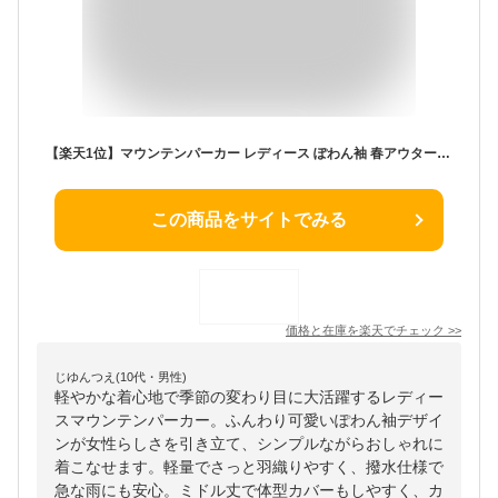
【楽天1位】マウンテンパーカー レディース ぽわん袖 春アウター 春 秋 薄手 アウター 軽量 フード付き ブルゾン 大人 ショート丈 ジャケット 撥水 ライトアウター かわいい 大きいサイズ 20代 30代 40代 50代
この商品をサイトでみる
価格と在庫を
楽天
でチェック
>>
じゆんつえ(10代・男性)
軽やかな着心地で季節の変わり目に大活躍するレディー
スマウンテンパーカー。ふんわり可愛いぽわん袖デザイ
ンが女性らしさを引き立て、シンプルながらおしゃれに
着こなせます。軽量でさっと羽織りやすく、撥水仕様で
急な雨にも安心。ミドル丈で体型カバーもしやすく、カ