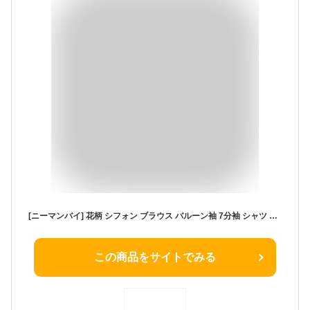
[ニーマンバイ] 花柄 シフォン ブラウス バルーン袖 7分袖 シャツ 春 夏 きれいめ トップス 夏物 大きい サイズ ゆったり 高校生 20代 30代 40代 50代 60代 大人 普段着 仕事 仕事着 結婚式 二次会 オフィス オフィスカジュアル 通勤 フェミニン 着痩せ 清楚 お洒落 楽ちん 楽 ふんわり フラワー柄 韓国風 綺麗め キレイメ ぶらうす ホワイト 4S-N27-WH2XL
この商品をサイトでみる