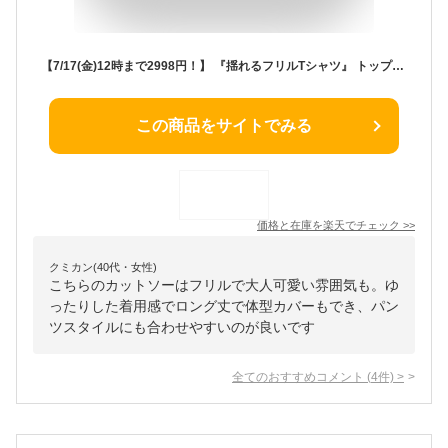
【7/17(金)12時まで2998円！】 『揺れるフリルTシャツ』 トップス レディース ブラウス チュニック トレンド カットソー プルオーバー ロンt tシャツ 30代 40代 50代 60代 春 夏 夏服 人気 カジュアル 半袖 長袖 フリル 大きいサイズ ゆったり 丈 ロング 春服 ra58363
この商品をサイトでみる
価格と在庫を
楽天
でチェック
>>
クミカン(40代・女性)
こちらのカットソーはフリルで大人可愛い雰囲気も。ゆ
ったりした着用感でロング丈で体型カバーもでき、パン
ツスタイルにも合わせやすいのが良いです
全てのおすすめコメント
(
4
件)
>