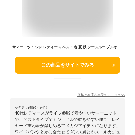
サマーニット ジレ レディース ベスト 春 夏 秋 シースルー プルオーバー ノースリーブ vネック トップス ゆったり 大きい チョッキ 体型カバー 春 レイヤード 重ね着 カジュアル アメカジ 女子 大人 おしゃれ きれい目 婦人服 20代 30代 40代 50代 ファッション 送料無料
この商品をサイトでみる
価格と在庫を
楽天
でチェック
>>
ヤギヌマ(50代・男性)
40代レディースがライブ参戦で着やすいサマーニット
で、ベストタイプでカジュアルで動きやすい服で、レイ
ヤード重ね着が楽しめるアメカジアイテムになります。
ワイドパンツとかに合わせてダンス風とかストルカジュ