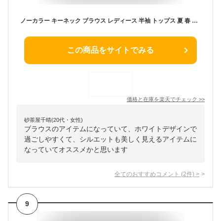
ノーカラー キーネック ブラウス レディース 半袖 トップス 夏 春 Vネック パフスリーブ オフィス お呼ばれ 大きいサイズ きれいめ カジュアル 白 通勤服 ビジネス スーツ インナー 韓国 ファッション ワンポイント 20代 30代 40代 km
この商品をサイトでみる
価格と在庫を
楽天
でチェック
>>
砂茶屋千晴(20代・女性)
ブラウスのアイテムになっていて、ホワイトデザインで
過ごしやすくて、シルエットも美しく見えるアイテムに
なっていてオススメかと思います
全てのおすすめコメント
(
2
件)
>
9