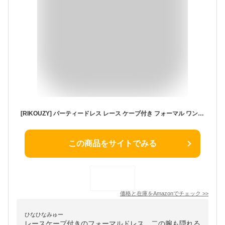
[RIKOUZY] パーティードレス レース ケープ付き フォーマル ワンピース 袖あり ロング 結婚式 二次会 お呼ばれ 披露宴 オケージョンドレス20代 30代 40代 50代60代(ダークグレーL)
この商品をサイトでみる
価格と在庫を
Amazon
でチェック
>>
ひなひなみゅー
レースケープ付きのフォーマルドレス。二の腕も隠れる