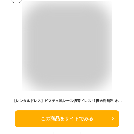
【レンタルドレス】ビスチェ風レース切替ドレス 往復送料無料 オケーション オケージョン お呼ばれ 結婚式 親族 ゲストドレス ネイビー 紺色 2次会 パーティー レディース ワンピース おすすめ 大人 上品 シンプル かわいい 人気 春夏秋冬 成人式 卒園式 食事会 披露宴
この商品をサイトでみる