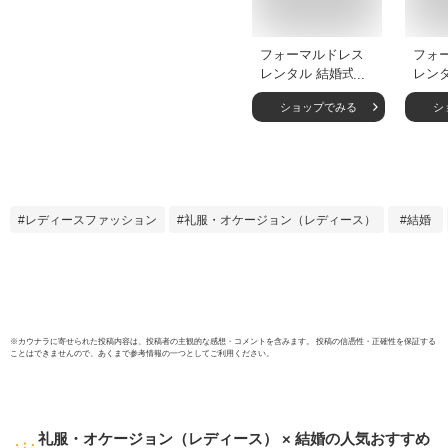
フォーマルドレス
フォ
レンタル 結婚式
レン
【9号-13号 ブルー
【7号
ショップでみる
シ
（濃） ワンピー
ース】2
ス】5073-k フォー
フォ
マルドレス 結婚式
結婚式
ミセス ゲストドレ
トドレ
ス 演奏会 発表会 パ
表会 
ーティー お呼ばれ
呼ばれ
レディースファッション
礼服・オケージョン（レディース）
結婚
服装 20代 30代 40
30代
代【送料無料】【レ
料】
ンタル】
※
カウナラ
に寄せられた投稿内容は、投稿者の主観的な感想・コメントを含みます。 投稿の信憑性・正確性を保証する
ことはできませんので、あくまで参考情報の一つとしてご利用ください。
礼服・オケージョン（レディース） × 結婚
の人気おすすめ