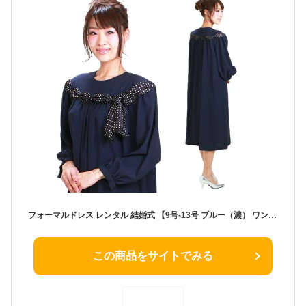
フォーマルドレス レンタル 結婚式 【9号-13号 ブルー（濃） ワンピース】5073-k フォーマルドレス 結婚式 ミセス ゲストドレス 演奏会 発表会 パーティー お呼ばれ 服装 20代 30代 40代【送料無料】【レンタル】
この商品をサイトでみる