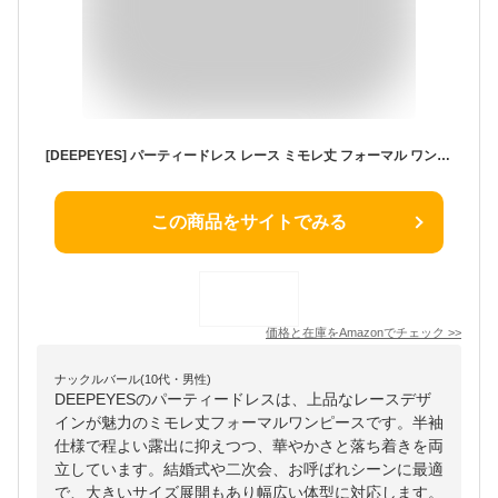
[DEEPEYES] パーティードレス レース ミモレ丈 フォーマル ワンピース 半袖 お呼ばれドレス 結婚式 二次会 お呼ばれ ドレス 大きいサイズ (XL,レッド)
この商品をサイトでみる
価格と在庫を
Amazon
でチェック
>>
ナックルバール(10代・男性)
DEEPEYESのパーティードレスは、上品なレースデザ
インが魅力のミモレ丈フォーマルワンピースです。半袖
仕様で程よい露出に抑えつつ、華やかさと落ち着きを両
立しています。結婚式や二次会、お呼ばれシーンに最適
で、大きいサイズ展開もあり幅広い体型に対応します。