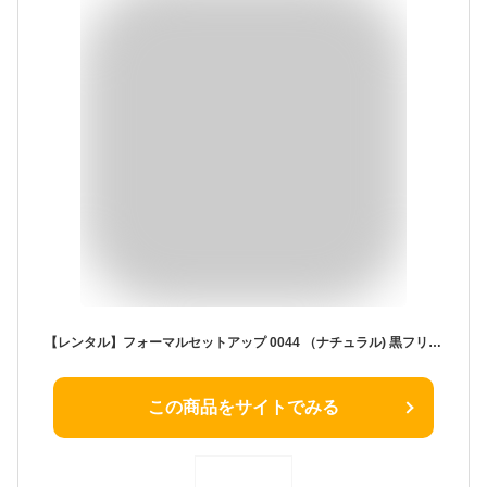
【レンタル】フォーマルセットアップ 0044 （ナチュラル) 黒フリーサイズ 入学式/入園式/卒業式/卒園式/七五三/謝恩会/二次会/お呼ばれ/結婚式/パーティー
この商品をサイトでみる