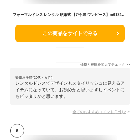
フォーマルドレス レンタル 結婚式 【7号 黒 ワンピース】m61310 フォーマルドレス 結婚式 ミセス ゲストドレス 演奏会 発表会 パーティー お呼ばれ 服装 20代 30代 40代【送料無料】【レンタル】
この商品をサイトでみる
価格と在庫を
楽天
でチェック
>>
砂茶屋千晴(20代・女性)
レンタルドレスでデザインもスタイリッシュに見えるア
イテムになっていて、お勧めかと思いますしイベントに
もピッタリかと思います。
全てのおすすめコメント
(
1
件)
>
6