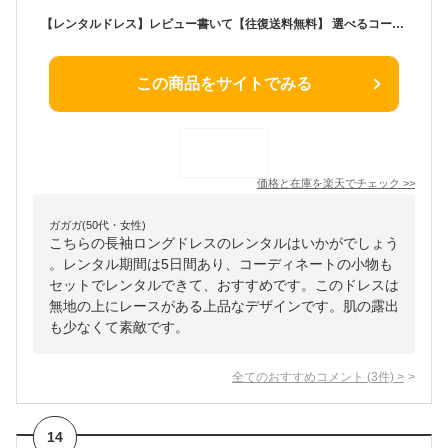
【レンタルドレス】レビュー書いて【往復送料無料】 選べるコーデセット ゲストドレス フォーマル パーティードレス ブルーグレー/グレージュ/ピンクベージュ ロングスリーブ ひざ下 結婚式 2次会 お呼ばれ 9号/Mサイズ 11号/L
この商品をサイトでみる
価格と在庫を
楽天
でチェック
>>
ガガガ(50代・女性)
こちらの長袖ロングドレスのレンタルはいかがでしょう
。レンタル期間は5日間あり、コーディネートの小物も
セットでレンタルできて、おすすめです。このドレスは
無地の上にレースがある上品なデザインです。肌の露出
も少なくて素敵です。
全てのおすすめコメント
(
3
件)
>
14