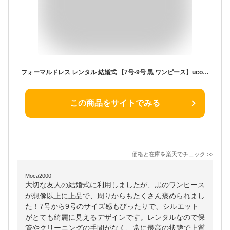
フォーマルドレス レンタル 結婚式 【7号-9号 黒 ワンピース】uco-0495 フォーマルドレス 結婚式 ミセス ゲストドレス 演奏会 発表会 パーティー お呼ばれ 服装 20代 30代 40代【送料無料】【レンタル】
この商品をサイトでみる
価格と在庫を
楽天
でチェック
>>
Moca2000
大切な友人の結婚式に利用しましたが、黒のワンピース
が想像以上に上品で、周りからもたくさん褒められまし
た！7号から9号のサイズ感もぴったりで、シルエット
がとても綺麗に見えるデザインです。レンタルなので保
管やクリーニングの手間がなく、常に最高の状態で上質