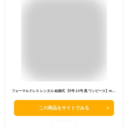
フォーマルドレス レンタル 結婚式 【9号-13号 黒 ワンピース】mr-0264 フォーマルドレス 結婚式 ミセス ゲストドレス 演奏会 発表会 パーティー お呼ばれ 服装 20代 30代 40代【送料無料】【レンタル】
この商品をサイトでみる