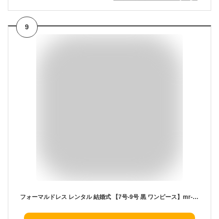
9
フォーマルドレス レンタル 結婚式 【7号-9号 黒 ワンピース】mr-0248 フォーマルドレス 結婚式 ミセス ゲストドレス 演奏会 発表会 パーティー お呼ばれ 服装 20代 30代 40代【送料無料】【レンタル】