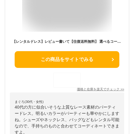
【レンタルドレス】レビュー書いて【往復送料無料】 選べるコーデ ゲストドレス フォーマル パーティードレス コクーンドレス ベージュ/ライトグレー/ネイビー/ピンク/グレージュ 袖あり ひざ下丈 ミモレ 結婚式 お呼ばれ 7号/S 9号/M 11号/L 13号/LL 15号/3L 17号/4L 大きい
この商品をサイトでみる
価格と在庫を
楽天
でチェック
>>
まぐろ(30代・女性)
40代の方に似合いそうな上質なレース素材のパーティ
ードレス。明るいカラーがパーティーも華やかにします
ね。シューズやネックレス、バッグなどもレンタル可能
なので、手持ちのものと合わせてコーディネートできま
すよ。