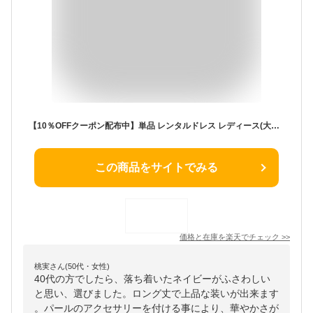
【10％OFFクーポン配布中】単品 レンタルドレス レディース(大人) 「紺ロングパールボタン」17号 g179t【片道送料無料】 【お宮参り】【ミセス】【親族】【レンタル】【結婚式】
この商品をサイトでみる
価格と在庫を
楽天
でチェック
>>
桃実さん(50代・女性)
40代の方でしたら、落ち着いたネイビーがふさわしい
と思い、選びました。ロング丈で上品な装いが出来ます
。パールのアクセサリーを付ける事により、華やかさが