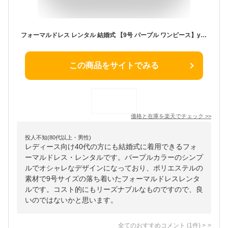
フォーマルドレス レンタル 結婚式 【9号 パープル ワンピース】yg-343 フォーマルドレス 結婚式 ミセス ゲストドレス 演奏会 発表会 パーティー お呼ばれ 服装 20代 30代 40代【送料無料】【レンタル】
この商品をサイトでみる
価格と在庫を
楽天
でチェック
>>
投人不知(80代以上・男性)
レディース向け40代の方にも結婚式に着用できるフォ
ーマルドレス・レンタルです。パープルカラーのシンプ
ルでオシャレなデザインになっており、ポリエステルの
素材で9号サイズの落ち着いたフォーマルドレスレンタ
ルです。コスト的にもリーズナブルなものですので、良
いのではないかと思います。
全てのおすすめコメント
(
1
件)
>