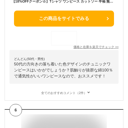
【18%OFFクーポン☆】Tシャツ ワンピース カットソー 半袖 無地 クルーネック ひざ丈 チュニック丈 レディース コクーン 春 夏 秋 薄手 綿100% コットン 通気性 吸湿速乾 体型カバー ゆったり M L ミリアンデニ
この商品をサイトでみる
価格と在庫を
楽天
でチェック
>>
どんどん(50代・男性)
50代の方向きの落ち着いた色デザインのチュニックワ
ンピースはいかがでしょうか？肌触りが抜群な綿100％
で通気性がいいワンピースなので、おススメです！
全てのおすすめコメント（2件）
6