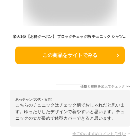
楽天1位【お得クーポン】 ブロックチェック柄 チュニック シャツ ワンピース チュニックワンピース チュニックシャツ 長袖 ロング スタンドカラー 春 夏 秋 冬 レディース トップス おしゃれ ブラウス 森ガール ゆったり 綿 麻 リネン 30代 40代 ビッグサイズ 白 紺 黒
この商品をサイトでみる
価格と在庫を
楽天
でチェック
>>
あっチャン(30代・女性)
こちらのチュニックはチェック柄でおしゃれだと思いま
す。ゆったりしたデザインで着やすいと思います。チュ
ニックの丈が長めで体型カバーできると思います。
全てのおすすめコメント
(
1
件)
>