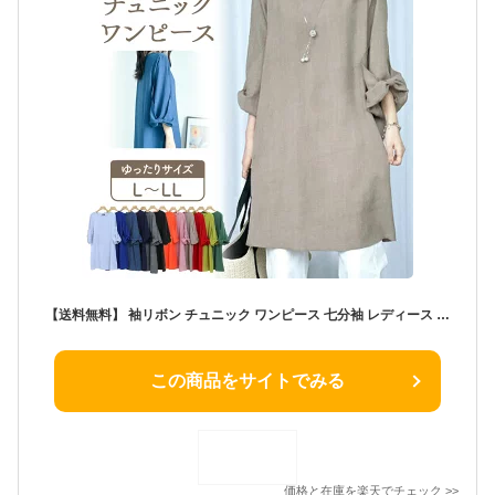
【送料無料】 袖リボン チュニック ワンピース 七分袖 レディース トップス 可愛い 半袖 シャツ 大きいサイズ L〜LL ゆったり 春 夏 きれいめ ワンピ カットソー チュニックワンピース おしゃれ 素敵 かわいい エレガント カジュアル ミセス 体型カバー 尻隠し 流行 L LL
この商品をサイトでみる
価格と在庫を
楽天
でチェック
>>