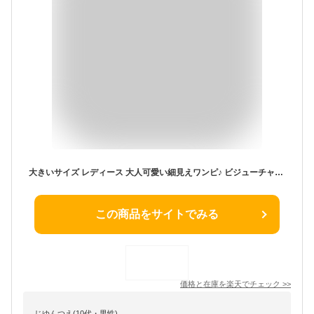
大きいサイズ レディース 大人可愛い細見えワンピ♪ ビジューチャーム付き異素材ワンピース ワンピース チュニック ビジュー フォーマル パーティー 卒業式 入学式 2次会 7分袖 無地 膝丈 卒園式 入園式 結婚式 セレモニー パーティードレス LL 2L 3L 4L 5L 黒 ブラック
この商品をサイトでみる
価格と在庫を
楽天
でチェック
>>
じゆんつえ(10代・男性)