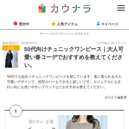
受付中
人気アイテム
マイページ
本ページはプロモーションを含みます
最終更新日：2026/04/23
170
View
39
コメント
決定
50代向けチュニックワンピース｜大人可
愛い春コーデでおすすめを教えてくださ
い。
50代でも似合うチュニックワンピースを探しています。春に着られる大人
可愛いデザインで、体型カバーもできると嬉しいです。カジュアルにもき
れいめにも使いやすいブランドなどおすすめを教えてください。
カウナラ編集部
1