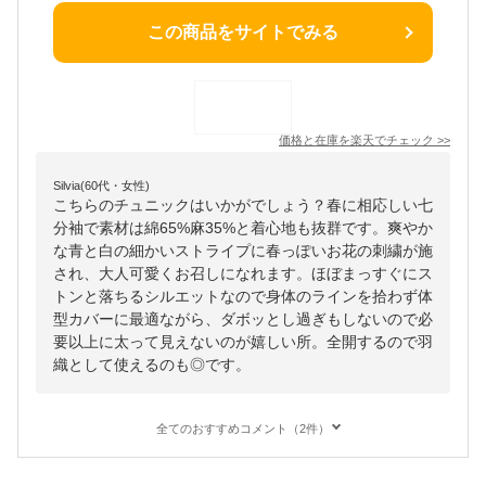
この商品をサイトでみる
価格と在庫を
楽天
でチェック
>>
Silvia(60代・女性)
こちらのチュニックはいかがでしょう？春に相応しい七
分袖で素材は綿65%麻35%と着心地も抜群です。爽やか
な青と白の細かいストライプに春っぽいお花の刺繍が施
され、大人可愛くお召しになれます。ほぼまっすぐにス
トンと落ちるシルエットなので身体のラインを拾わず体
型カバーに最適ながら、ダボッとし過ぎもしないので必
要以上に太って見えないのが嬉しい所。全開するので羽
織として使えるのも◎です。
全てのおすすめコメント（2件）