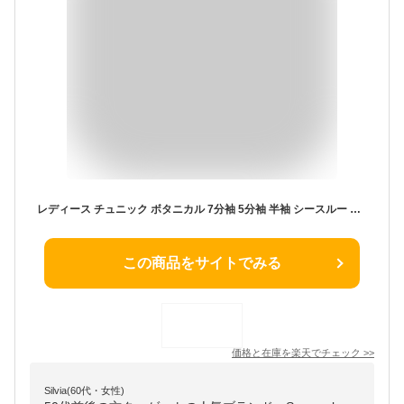
レディース チュニック ボタニカル 7分袖 5分袖 半袖 シースルー ワンピース ナチュラル グリーン 夏服 春服 春 夏 婦人服 ミセス ミセスファッション 大人可愛い 30代 40代 50代 60代 サワアラモード sawaalamode otona 大人 kawaii 可愛い 洋服 かわいい服 ナチュラル服
この商品をサイトでみる
価格と在庫を
楽天
でチェック
>>
Silvia(60代・女性)