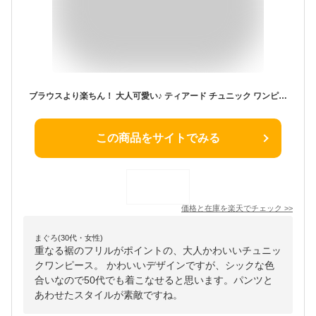
ブラウスより楽ちん！ 大人可愛い♪ ティアード チュニック ワンピース コットンカットソー ロング丈 長袖 ミニ レディース トップス フリル 秋冬 ゆったり tシャツ 大きめ 大きいサイズ マタニティ Aライン フレア ミニ丈 無地 段々 フリル メール便
この商品をサイトでみる
価格と在庫を
楽天
でチェック
>>
まぐろ(30代・女性)
重なる裾のフリルがポイントの、大人かわいいチュニッ
クワンピース。 かわいいデザインですが、シックな色
合いなので50代でも着こなせると思います。パンツと
あわせたスタイルが素敵ですね。