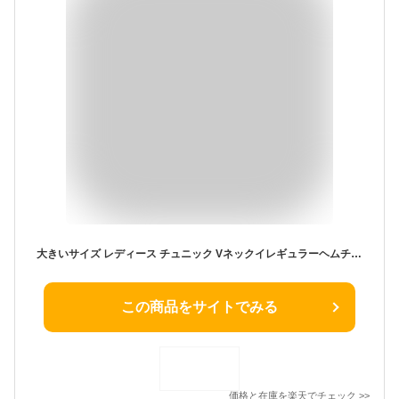
大きいサイズ レディース チュニック Vネックイレギュラーヘムチュニック チュニックワンピース Vネック イレギュラーヘム 長袖 ポケット サイドスリット ニット ルーム 無地 シンプル ベーシック 秋新作 春服 冬服 LL 2L 3L 4L 5L グレー ブラック ワイン ゴールドジャパン
この商品をサイトでみる
価格と在庫を
楽天
でチェック
>>