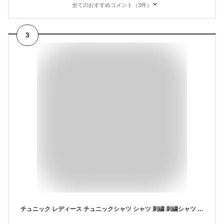
全てのおすすめコメント（3件）
3
チュニック レディース チュニックシャツ シャツ 刺繍 刺繍シャツ 花刺繍 花柄 半袖 5分袖 ネイビー 夏服 春服 秋服 ミセス ミセスファッション 大人可愛い 30代 40代 50代 60代 サワアラモード sawaalamode otona 大人 kawaii 可愛い 洋服 かわいい服 mori 森ガール 婦人服