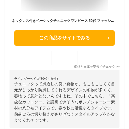
ネックレス付きベーシックチュニックワンピース 50代 ファッション ミセス 40代 60代 70代 春ワンピ 女性 レディース エレガント おしゃれ 普段着 お出かけ着 上品 きれいめ アラフォー 秋 母の日 プレゼント
この商品をサイトでみる
価格と在庫を
楽天
でチェック
>>
ラベンダーヘイズ(50代・女性)
チュニックって風通しの良い夏物か、もこもこしてて首
元がしっかり防風してくれるデザインの冬物が多くて、
春物って意外とないんですよね。その中でこちら、「高
級なカットソー」と説明できそうなポンチジャージー素
材の八分袖アイテムで、春や秋に活躍するタイプです。
前身ごろの切り替えがさりげなくスタイルアップをかな
えてくれそうです。