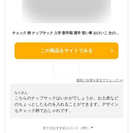
チェック 柄 ナップサック 入学 新学期 通学 習い事 おけいこ 女の子 バッグ 進学 小学生 中学生 学童 かわいい メール便送料無料
この商品をサイトでみる
価格と在庫を
楽天
でチェック
>>
なりきん
こちらのナップサックはいかがでしょうか。お土産など
のちょっとしたものを入れることができます。デザイン
もチェック柄でおしゃれです。
全てのおすすめコメント（3件）