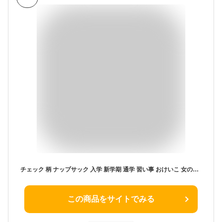
チェック 柄 ナップサック 入学 新学期 通学 習い事 おけいこ 女の子 バッグ 進学 小学生 中学生 学童 かわいい メール便送料無料
この商品をサイトでみる