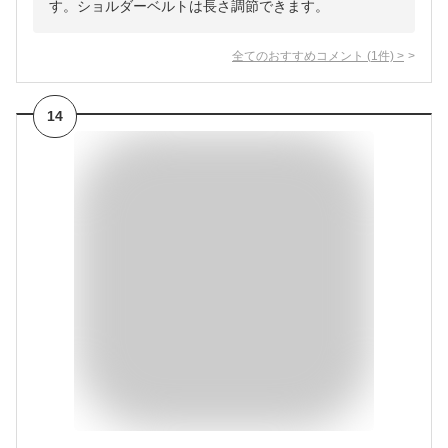
す。ショルダーベルトは長さ調節できます。
全てのおすすめコメント
(
1
件)
>
14