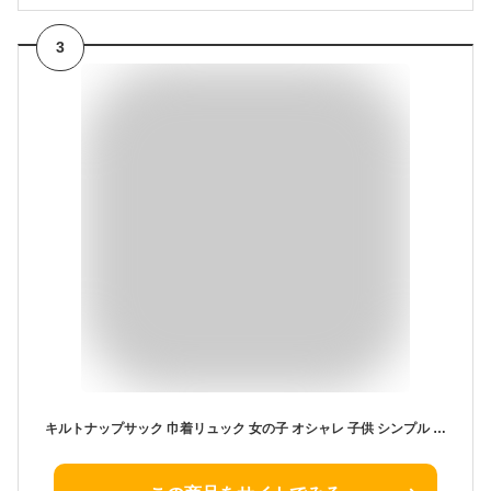
3
キルトナップサック 巾着リュック 女の子 オシャレ 子供 シンプル 持ち手 キルティング 体操服バッグ 体操服入れ 着替え袋 キッズ グッズ 入園入学 可愛い 体操着入れ 着替えバッグ