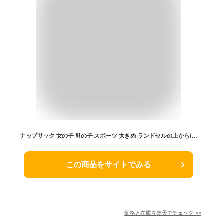
ナップサック 女の子 男の子 スポーツ 大きめ ランドセルの上から/ FILA フィラ リップストップ /子供 子供用 子ども こども ジュニア 女子 男子 小学生 小学校 保育園 幼稚園 ナップザック 持ち手 体操着 体操着入れ 体操着袋 体操服入れ 体操服袋 可愛い おしゃれ/ p
この商品をサイトでみる
価格と在庫を
楽天
でチェック
>>