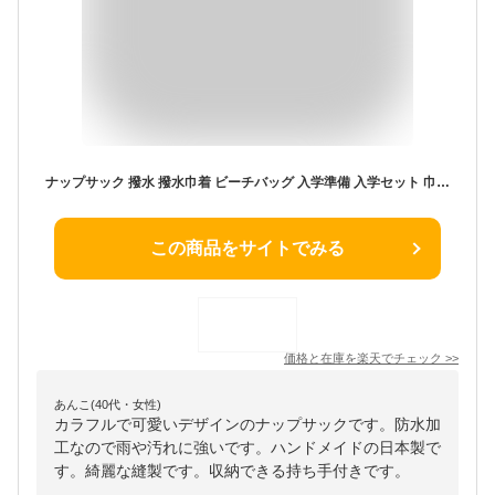
ナップサック 撥水 撥水巾着 ビーチバッグ 入学準備 入学セット 巾着袋 大きめサイズ ナップザック 男の子 女の子 通園 通学 入園準備 入学グッズ 撥水バッグ 着替え入れ 持ち手付 シューズバッグ 保育園 幼稚園 体操服入れ 男の子
この商品をサイトでみる
価格と在庫を
楽天
でチェック
>>
あんこ(40代・女性)
カラフルで可愛いデザインのナップサックです。防水加
工なので雨や汚れに強いです。ハンドメイドの日本製で
す。綺麗な縫製です。収納できる持ち手付きです。