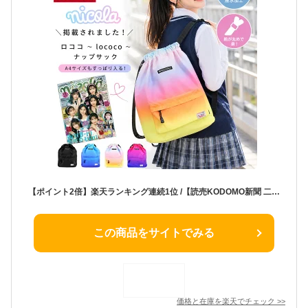
【ポイント2倍】楽天ランキング連続1位 /【読売KODOMO新聞 二コラ 掲載 クーポンでお得！】旅行用軽量リュック ナップザック 小学生 大 体操着 ナップサック 女の子 おしゃれ リュックサック 可愛い 小学生 中学生 撥水 可愛い 大容量 軽量 折りたためる リュックサック
この商品をサイトでみる
価格と在庫を
楽天
でチェック
>>