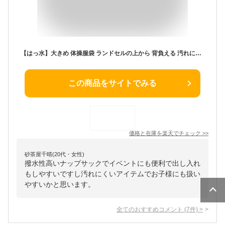
【はっ水】大きめ 体操服袋 ランドセルの上から 背負える 汚れにくい 子供 はっ水 撥水 ナイロン ナップサック プールバッグ 体操服入れ 体操着入れ キッズ 入園入学 体操着袋 バッグ 通学 小学生 リュック 運動着 女の子 男の子 お着替え袋 巾着 軽量 通園 dz133
この商品をサイトでみる
価格と在庫を
楽天
でチェック
>>
砂茶屋千晴(20代・女性)
撥水性高いナップサックでイベントにも便利で出し入れ
もしやすいですし汚れにくいアイテムでお子様にも扱い
やすいかと思います。
全てのおすすめコメント
(
7
件)
>