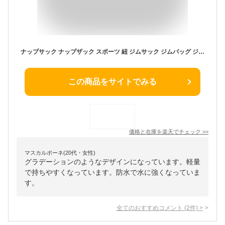
ナップサック ナップザック スポーツ 紐 ジムサック ジムバッグ ジムバック おしゃれ 女の子 男の子 大人 ブランド 小さめ 大きめ 防水 バッグ プールバッグ プールバック キッズ 小学校 小学生 大容量 軽い ポケット メッシュ
この商品をサイトでみる
価格と在庫を
楽天
でチェック
>>
マスカルポーネ(20代・女性)
グラデーションのようなデザインになっています。軽量
で持ちやすくなっています。防水で水に強くなっていま
す。
全てのおすすめコメント
(
2
件)
>