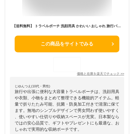
【送料無料】 トラベルポーチ 洗顔用具 かわいい おしゃれ 旅行バッグ 軽量 レディース 大きめ 一泊 大容量 ブランド トラベルバッグ 折りたたみ ポーチ 衣類収納ケース 日本製 旅行 整理 衣類 収納袋 収納ポーチ 抗菌 機能的 小物入れ ギフト プレゼント 防臭 無地 シンプル
この商品をサイトでみる
価格と在庫を
楽天
でチェック
>>
じゆんつえ(10代・男性)
旅行や出張に便利な大容量トラベルポーチは、洗顔用具
や衣類、小物をまとめて整理できる機能的アイテム。軽
量で折りたたみ可能、抗菌・防臭加工付きで清潔に保て
ます。無地のシンプルデザインで男女問わず使いやすく
、使いやすい仕切りや収納スペースが充実。日本製なら
ではの安心品質で、ギフトやプレゼントにも最適な、お
しゃれで実用的な収納ポーチです。