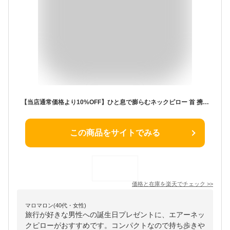
【当店通常価格より10%OFF】ひと息で膨らむネックピロー 首 携帯 エア枕 エアー エアークッション 空気まくら 首枕 トラベル枕 空気 トラベル ピロー ネック クッション 飛行機 車 低反発 旅行用 快眠 大人 枕 コンパクト グッズ フライト 男女兼用 移動 休憩 簡単圧縮
この商品をサイトでみる
価格と在庫を
楽天
でチェック
>>
マロマロン(40代・女性)
旅行が好きな男性への誕生日プレゼントに、エアーネッ
クピローがおすすめです。コンパクトなので持ち歩きや