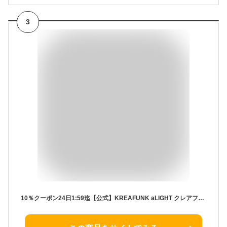
3
10％クーポン24日1:59迄【公式】KREAFUNK aLIGHT クレアファンク エーライト ワイヤレススピーカー IPX5 防水 小型 携帯 旅行 アウトドア デンマーク発 北欧デザイン かわいい ギフト プレゼント カラーバリエション 6色【国内正規品】