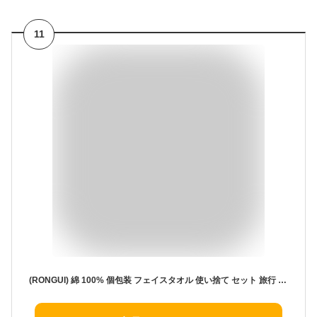
11
(RONGUI) 綿 100% 個包装 フェイスタオル 使い捨て セット 旅行 洗顔 使い捨てタオル 30X70cm (5, 白/5枚セット)