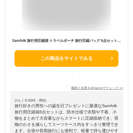
Samfolk 旅行用圧縮袋 トラベルポーチ 旅行圧縮バッグ 8点セット 圧縮ポーチ パッキングポーチ 衣類仕分け 旅行 出張 便利グッズ 大容量 防水 小物入れ トラベルセット 下着収納 巾着袋 スペース節約
この商品をサイトでみる
価格と在庫を
Amazon
でチェック
>>
ぴんくす(50代・男性)
旅行好きの男性への誕生日プレゼントに最適なSamfolk
旅行用圧縮袋8点セットは、防水仕様で衣類や下着、小
物をまとめて大容量ながらスマートに圧縮収納でき、荷
物のかさを減らしてスーツケース内をすっきり整理でき
ます。出張や長期旅行にも便利で、軽量で持ち運びやす