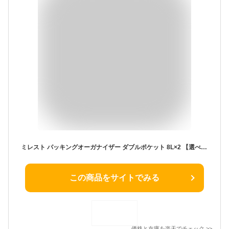
ミレスト パッキングオーガナイザー ダブルポケット 8L×2 【選べる特典付】 MILESTO トラベルポーチ 大容量 旅行用 撥水 軽量 衣類圧縮 仕分け 収納ケース 小物整理 下着収納 便利グッズ ビジネス 通勤 通学 出張 海外 メンズ レディース 新生活 プレゼント ギフト
この商品をサイトでみる
価格と在庫を
楽天
でチェック
>>