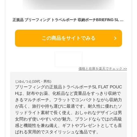
正規品 ブリーフィング トラベルポーチ 収納ポーチBRIEFING SL FLAT POUCH BRA241A18 フラットポーチ財布 お薬 貴重品 コスメ 化粧品 収納 マルチポーチ 旅行 持運び ブランド ソリッドライト◇おしゃれ ギフト プレゼント
この商品をサイトでみる
価格と在庫を
楽天
でチェック
>>
じゆんつえ(10代・男性)
ブリーフィングの正規品トラベルポーチSL FLAT POUC
Hは、財布やお薬、化粧品など貴重品をすっきり収納で
きるマルチポーチ。フラットでコンパクトながら収納力
が高く、旅行や持ち運びに最適です。耐久性に優れたソ
リッドライト素材で長く使え、おしゃれなデザインは男
女問わず使いやすいのが魅力。ブランドならではの高級
感と機能性を兼ね備え、ギフトやプレゼントとしても喜
ばれる実用的でスタイリッシュな逸品です。