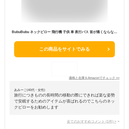
BubuBubu ネックピロー 飛行機 子供 車 夜行バス 首が痛くならない クッション 旅行 フード付き 帽子付き 首枕 エアー 低反発 海外旅行 女性 仮眠 快眠 機内 バス 新幹線 エアーピロー ネッククッション 旅行 出張 昼寝 移動 空気枕 携帯枕 軽量 オフィス 丸洗い 携帯枕 旅行グッズ ストレートネック 誕生日 ギフト プレゼント結婚記念日 女性 男性 母親 妻 (グリーン)
この商品をサイトでみる
価格と在庫を
Amazon
でチェック
>>
あみーご(40代・女性)
旅行につきものの長時間の移動の際にできれば楽な姿勢
で安眠するためのアイテムが喜ばれるのでこちらのネッ
クピローをお勧めします
全てのおすすめコメント
(
1
件)
>