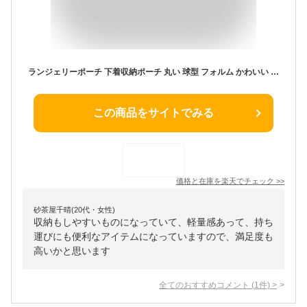
ランジェリーポーチ 下着収納ポーチ 丸い 球型 フォルム かわいい シンプル おしゃれ コンパクト 超軽量 持ち手付き 旅行 大容量 撥水 トラベル 出張 ブラジャー 下着 靴下 トラベルポーチ レディース プレゼント ギフト 立体 ナチュラル 便利グッズ パッキング
この商品をサイトでみる
価格と在庫を
楽天
でチェック
>>
砂茶屋千晴(20代・女性)
収納もしやすいものになっていて、軽量感あって、持ち
運びにも便利なアイテムになっていますので、満足度も
高いかと思います
全てのおすすめコメント
(
1
件)
>