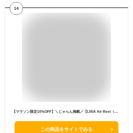
14
【マラソン限定10%OFF】＼じゃらん掲載／【LIXIA Air Rest（エアレスト）】 ネックピロー エアー式 ポンプ内蔵 超軽量80g ヘッドレスト付き コンパクト 手のひらサイズ 飛行機 旅行用 首枕 清潔 収納袋付き
この商品をサイトでみる