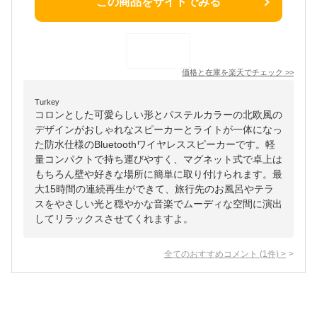
この商品をサイトでみる
価格と在庫を
楽天
でチェック
>>
Turkey
コロンとした可愛らしい形とパステルカラーの北欧風の
デザインがおしゃれなスピーカーとライトが一体になっ
た防水仕様のBluetoothワイヤレススピーカーです。軽
量コンパクトで持ち運びやすく、マグネット式で卓上は
もちろん壁や好きな場所に簡単に取り付けられます。最
大15時間の連続再生ができて、旅行先のお風呂やテラ
スをやさしい光と穏やかな音楽でムーディな空間に演出
してリラックスさせてくれますよ。
全てのおすすめコメント
(
1
件)
>