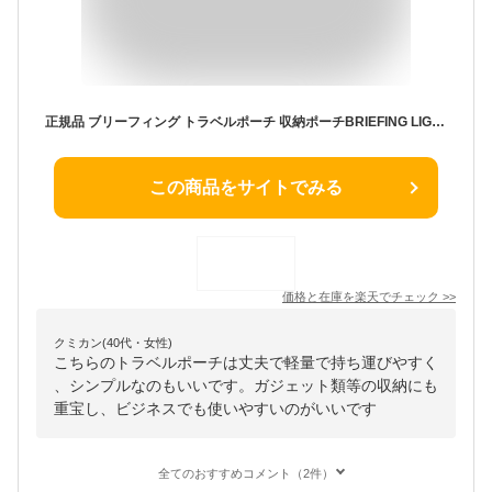
正規品 ブリーフィング トラベルポーチ 収納ポーチBRIEFING LIGHT BOX POUCH M BRA241A15 ライトボックスポーチ Mサイズマルチポーチ 旅行 ハンドル付き 取っ手付き 持運び バッグ ブランド メンズ レディース ソリッドライト◇おしゃれ ギフト 送料無料
この商品をサイトでみる
価格と在庫を
楽天
でチェック
>>
クミカン(40代・女性)
こちらのトラベルポーチは丈夫で軽量で持ち運びやすく
、シンプルなのもいいです。ガジェット類等の収納にも
重宝し、ビジネスでも使いやすいのがいいです
全てのおすすめコメント（2件）