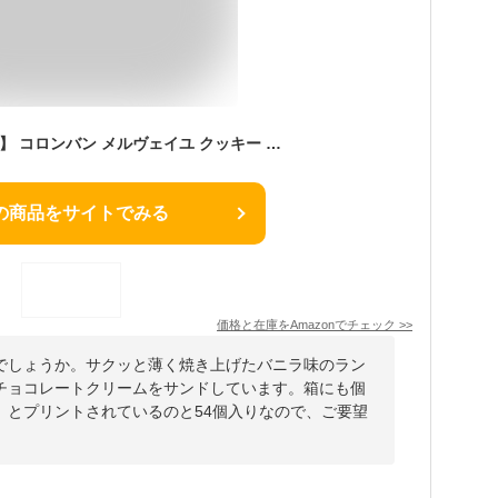
【Amazon.co.jp限定】 コロンバン メルヴェイユ クッキー お世話になりました 54個 (x 1)
の商品をサイトでみる
価格と在庫を
Amazon
でチェック
>>
でしょうか。サクッと薄く焼き上げたバニラ味のラン
チョコレートクリームをサンドしています。箱にも個
」とプリントされているのと54個入りなので、ご要望