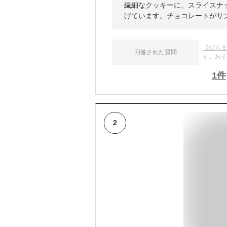
繊細なクッキーに、スライスナ
げています。チョコレートがサ
【ばら
回答された質問
す。お
1
件
2