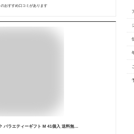
のおすすめ口コミがあります
お急ぎ便 ヨックモック バラエティーギフト M 41個入 送料無料 シガール お菓子 ギフト 焼き菓子 クッキー シガール 詰め合わせ yokumoku ブランド 人気 スイーツ 洋菓子 結婚 出産 内祝い ばらまき 個包装 小分け 祝い お礼 菓子折り 退職 卒業 異動 定年 祝い