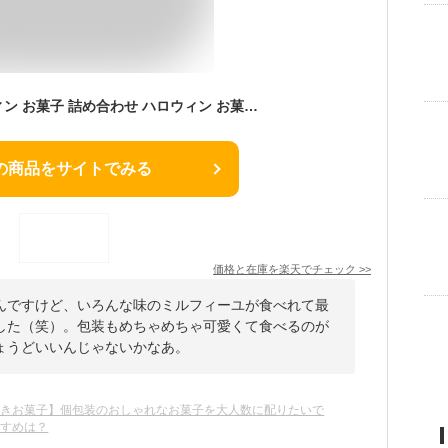
【楽天市場】ハロウィン お菓子 詰め合わせ ハロウィン お菓子 個包装 【果実をたのしむミルフィユ詰合せ24個入】 フランセ あす楽 スイーツ お礼 退職 お菓子 焼きチョコ ミルフィーユ チョコレート チョコ 詰合せ お土産 ギフト セット プレゼント 内祝い お返し：シュクレイ楽天市場店
の商品をサイトでみる
価格と在庫を
楽天
でチェック
>>
んですけど、いろんな味のミルフィーユが食べれて最
した（笑）。包装もめちゃめちゃ可愛くて食べるのが
ょうどいいんじゃないかなあ。
まきお菓子】個包装のおしゃれなお菓子を大人数に配りたいで
すすめは？