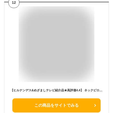
12
【ヒルナンデス&めざましテレビ紹介品★高評価4.4】 ネックピロー 飛行機 車用 低反発 首枕 フード フード付き 旅行 便利グッズ 旅行グッズ トラベルグッズ 車 トラベル 携帯枕 車用品 便利グッズ 快眠 仮眠 肩こり トラベルピロー 洗える 人気 旅行 おすすめ プレゼント
この商品をサイトでみる