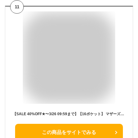
11
【SALE 40%OFF★〜3/26 09:59まで】【16ポケット】 マザーズバッグ リュック おしゃれ 親子 ペアルック お揃い 親子でおそろい 撥水 高密度ナイロン キルティング 軽量 a4 多収納 大容量 リュックサック リンクコーデ 背面ファスナー vinb-21c43z
この商品をサイトでみる