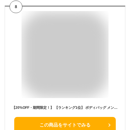
8
【20%OFF・期間限定！】 【ランキング1位】 ボディバッグ メンズ 防水 ショルダーバッグ 小さめ レディース ウエストポーチ 斜めがけバッグ 斜め掛けバッグ スリングバッグ ウエストバッグ 大容量 男性 ワンショルダー バッグ 小さい 肩掛け 大人 ウェストポーチ
この商品をサイトでみる