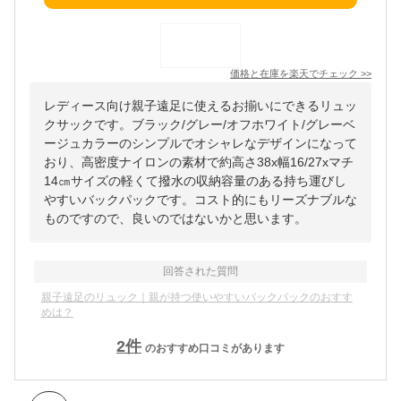
価格と在庫を
楽天
でチェック
>>
レディース向け親子遠足に使えるお揃いにできるリュッ
クサックです。ブラック/グレー/オフホワイト/グレーベ
ージュカラーのシンプルでオシャレなデザインになって
おり、高密度ナイロンの素材で約高さ38x幅16/27xマチ
14㎝サイズの軽くて撥水の収納容量のある持ち運びし
やすいバックパックです。コスト的にもリーズナブルな
ものですので、良いのではないかと思います。
回答された質問
親子遠足のリュック｜親が持つ使いやすいバックパックのおすす
めは？
2
件
のおすすめ口コミがあります