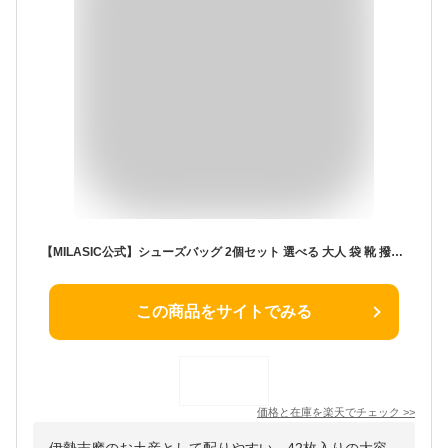
【MILASIC公式】シューズバッグ 2個セット 選べる 大人 袋 靴 撥水 インナーバッグ 小物 シューズ 収納 ヒール シューズ入れ 靴袋 上履き 体育館靴 スパイク ファスナー ポーチ 持ち運び メンズ レディース 小学生 持ち運び 軽い 旅行 グッズ アウトドア レジャー
この商品をサイトでみる
価格と在庫を
楽天
でチェック
>>
伊勢志摩のお土産として配りやすい、42枚入りの大容