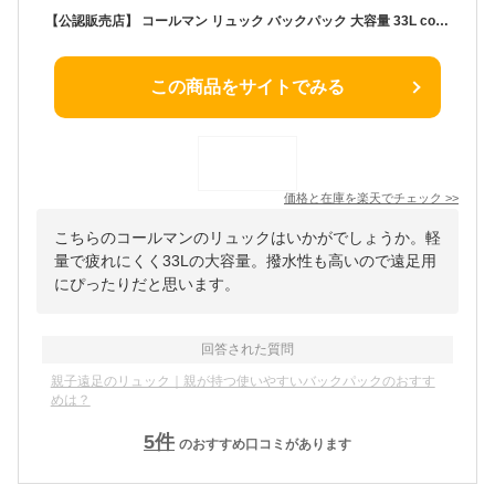
【公認販売店】 コールマン リュック バックパック 大容量 33L coleman ウォーカー33 メンズ レディース 通学 スクールバッグ 高校生 中学生 リュックサック 防災リュック 撥水 30L以上 CBB7031
この商品をサイトでみる
価格と在庫を
楽天
でチェック
>>
こちらのコールマンのリュックはいかがでしょうか。軽
量で疲れにくく33Lの大容量。撥水性も高いので遠足用
にぴったりだと思います。
回答された質問
親子遠足のリュック｜親が持つ使いやすいバックパックのおすす
めは？
5
件
のおすすめ口コミがあります