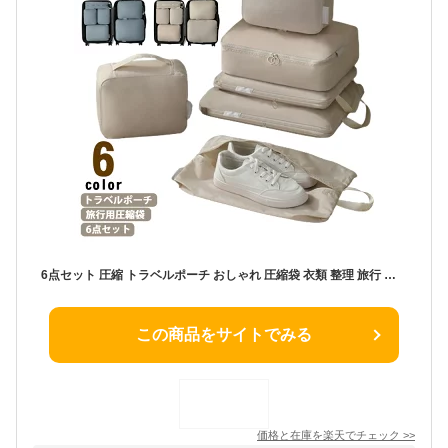
6点セット 圧縮 トラベルポーチ おしゃれ 圧縮袋 衣類 整理 旅行 出張 旅行用圧縮袋 パッキングポーチ 洗面用具 便利グッズ 靴用 下着収納 小物入れ 圧縮バッグ 撥水加工 収納バッグ 仕切り ファスナー 防災グッズ 大容量
この商品をサイトでみる
価格と在庫を
楽天
でチェック
>>