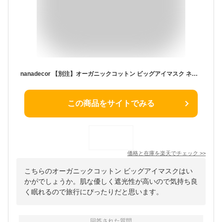
nanadecor 【別注】オーガニックコットン ビッグアイマスク ネイビー×チャコールグレー | オーガニック コットン 綿 旅行 快眠 疲れ目 リラックス 日本製 安眠 おしゃれ 便利グッズ トラベルグッズ 大きめ オリジナル 別注 限定 限定品 プレゼント [M便 1/2]
この商品をサイトでみる
価格と在庫を
楽天
でチェック
>>
こちらのオーガニックコットン ビッグアイマスクはい
かがでしょうか。肌な優しく遮光性が高いので気持ち良
く眠れるので旅行にぴったりだと思います。
回答された質問