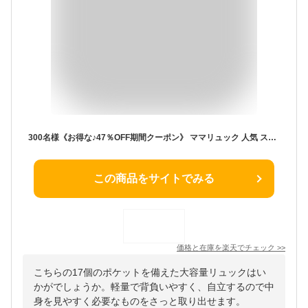
300名様《お得な♪47％OFF期間クーポン》 ママリュック 人気 スウィートマミー マザーズリュック ママバッグ サブバッグ マザーズバッグ 遠足 軽量 リュックサック おしゃれ 背面ポケット 親子 通勤 大容量 ポケット多い バッグ 軽い リュック 自立 はっ水 10代 かわい
この商品をサイトでみる
価格と在庫を
楽天
でチェック
>>
こちらの17個のポケットを備えた大容量リュックはい
かがでしょうか。軽量で背負いやすく、自立するので中
身を見やすく必要なものをさっと取り出せます。