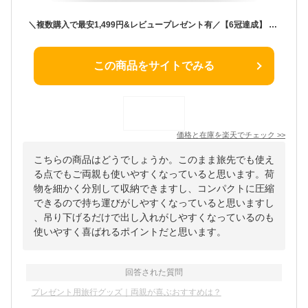
＼複数購入で最安1,499円&レビュープレゼント有／【6冠達成】 圧縮ポーチ 吊り下げ トラベルポーチ 旅行用ポーチ トラベルグッズ 吊り下げポーチ トラベルバッグ 旅行 圧縮袋 収納ポーチ クローゼット 旅行カバン 衣装ケース 旅行用圧縮袋 出張 仕分け
この商品をサイトでみる
価格と在庫を
楽天
でチェック
>>
こちらの商品はどうでしょうか。このまま旅先でも使え
る点でもご両親も使いやすくなっていると思います。荷
物を細かく分別して収納できますし、コンパクトに圧縮
できるので持ち運びがしやすくなっていると思いますし
、吊り下げるだけで出し入れがしやすくなっているのも
使いやすく喜ばれるポイントだと思います。
回答された質問
プレゼント用旅行グッズ｜両親が喜ぶおすすめは？