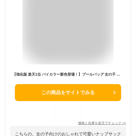
【強化版 楽天1位 バイカラー新色登場！】プールバッグ 女の子 大容量 乾湿分離 小学生 ナップサック 手提げループ 2層 軽量 お名前タグ付き プールバック キッズ スイムバッグ リュック 水泳バッグ ビーチバッグ 子供 中学生 撥水加工
この商品をサイトでみる
価格と在庫を
楽天
でチェック
>>
こちらの、女の子向けのおしゃれで可愛いナップサック