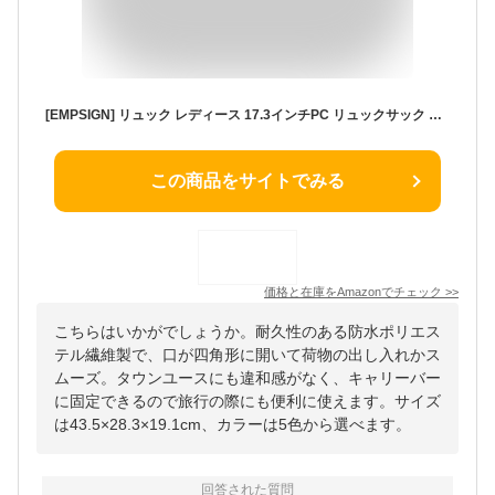
[EMPSIGN] リュック レディース 17.3インチPC リュックサック タブレット収納 ビジネスリュック おしゃれ 大容量 2way A4 ママバッグ 女性 ギフト 防水/通学/通勤/旅行 白-オリーブドラブ ツートンカラー
この商品をサイトでみる
価格と在庫を
Amazon
でチェック
>>
こちらはいかがでしょうか。耐久性のある防水ポリエス
テル繊維製で、口が四角形に開いて荷物の出し入れかス
ムーズ。タウンユースにも違和感がなく、キャリーバー
に固定できるので旅行の際にも便利に使えます。サイズ
は43.5×28.3×19.1cm、カラーは5色から選べます。
回答された質問