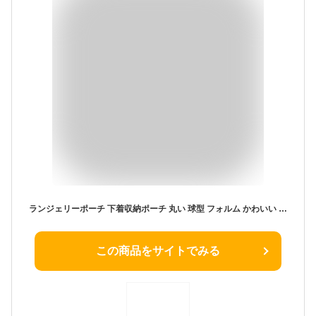
ランジェリーポーチ 下着収納ポーチ 丸い 球型 フォルム かわいい シンプル おしゃれ コンパクト 超軽量 持ち手付き 旅行 大容量 撥水 トラベル 出張 ブラジャー 下着 靴下 トラベルポーチ レディース プレゼント ギフト 立体 ナチュラル 便利グッズ パッキング
この商品をサイトでみる