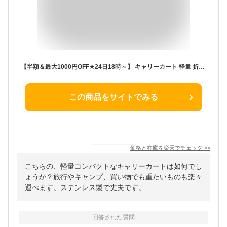
【半額＆最大1000円OFF★24日18時～】 キャリーカート 軽量 折りたたみ コンパクト 折り畳み ステンレス製 アウトドア 灯油 キャリー 折畳み キャスター付き ミニ ハンドキャリー 持ち運び 軽い キャンプ カート レジャー 運動会 買い物 台車 運搬 お花見 BBQ 収納袋廃品回
この商品をサイトでみる
価格と在庫を
楽天
でチェック
>>
こちらの、軽量コンパクトなキャリーカートは如何でし
ょうか？旅行やキャンプ、買い物でも重たいものも楽々
運べます。ステンレス製で丈夫です。
回答された質問