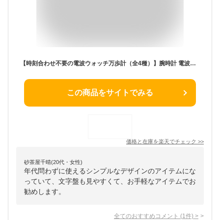
【時刻合わせ不要の電波ウォッチ万歩計（全4種）】腕時計 電波時計 歩数計 メンズ 紳士 シニア レディース 婦人 ミセス シニア 黒 白 ブラック ホワイト 40代 50代 60代 70代 80代 父の日 お父さん 母の日 お母さん 敬老 プレゼント 贈り物 p24323
この商品をサイトでみる
価格と在庫を
楽天
でチェック
>>
砂茶屋千晴(20代・女性)
年代問わずに使えるシンプルなデザインのアイテムにな
っていて、文字盤も見やすくて、お手軽なアイテムでお
勧めします。
全てのおすすめコメント
(
1
件)
>