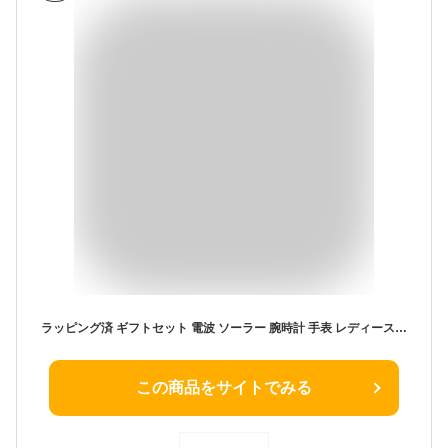
ラッピング済 ギフトセット 電波 ソーラー 腕時計 手表 レディース 母の日 防水 Q&Q シチズン 時計ケース付 水に強い 水泳 海 プール 記念日 記念日プレゼント 女性 彼女 妻 母 祖母 入学祝い 入社祝い 還暦祝い 退職祝い アナログ 電池交換不要 正規品 成人 卒業 入学
この商品をサイトでみる