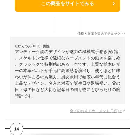
この商品をサイトでみる
価格と在庫を
楽天
でチェック
>>
じゆんつえ(10代・男性)
アンティーク調のデザインが魅力の機械式手巻き腕時計
。スケルトン仕様で繊細なムーブメントの動きを楽しめ
、クラシックで特別感のある一本です。上質な栃木レザ
ーの本革ベルトが手元に高級感を演出し、使うほどに味
わいが深まるのも魅力。男女兼用で幅広い年代に似合う
上品なデザイン。名入れ対応で誕生日や退職祝い、父の
日・母の日など大切な記念日の贈り物にもぴったりの腕
時計です。
全てのおすすめコメント
(
1
件)
>
14