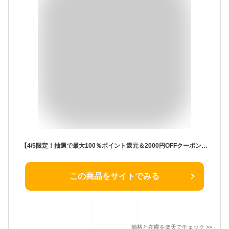
【4/5限定！抽選で最大100％ポイント還元＆2000円OFFクーポン04/4 20:00から】 シチズン ウィッカ wicca ソーラー KH9-914-15 レディース 腕時計 時計 メタルバンド シルバー レースパターンダイヤル
この商品をサイトでみる
価格と在庫を
楽天
でチェック
>>