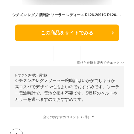
シチズン レグノ 腕時計 ソーラー レディース RL26-2091C RL26-2092C RL26-2093C CITIZEN REGUNO ソーラーテック レディース 女性用 腕時計 革ベルト レザー 30代 40代 50代 60代 誕生日プレゼント 女性 ギフト 腕時計 敬老の日 母の日
この商品をサイトでみる
価格と在庫を
楽天
でチェック
>>
レオタン(60代・男性)
シチズンのレグノソーラー腕時計はいかがでしょうか。
高コスパでデザイン性もよいのでおすすめです。ソーラ
ー電波時計で、電池交換も不要です。5種類のベルトや
カラーを選べますのでおすすめです。
全てのおすすめコメント（2件）