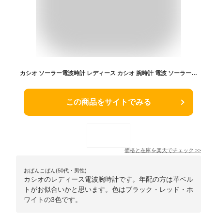
カシオ ソーラー電波時計 レディース カシオ 腕時計 電波 ソーラー 女性 ソーラー電波腕時計 電波ソーラー腕時計 アナログ CASIO 電波時計 レディース腕時計 女性用 大人可愛い 革ベルト 時計合わせ不要 誕生日 新生活 就職 進学 実用的 送料無料 ポイント5倍
この商品をサイトでみる
価格と在庫を
楽天
でチェック
>>
おぱんこぱん(50代・男性)
カシオのレディース電波腕時計です。年配の方は革ベル
トがお似合いかと思います。色はブラック・レッド・ホ
ワイトの3色です。