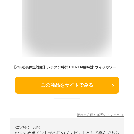
【7年延長保証対象】シチズン時計 CITIZEN腕時計 ウィッカソーラーテック デイデイト wicca 20代 30代 40代 50代 60代 記念日 誕生日 母の日 新生活 新社会人 入学 卒業 ギフト
この商品をサイトでみる
価格と在庫を
楽天
でチェック
>>
KEN(70代・男性)
おすすめポイント母の日のプレゼントとして喜んでもら