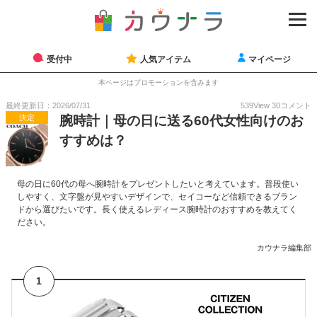
受付中
人気アイテム
マイページ
本ページはプロモーションを含みます
最終更新日：2026/07/31
539
View
30
コメント
決定
腕時計｜母の日に送る60代女性向けのお
すすめは？
母の日に60代の母へ腕時計をプレゼントしたいと考えています。普段使い
しやすく、文字盤が見やすいデザインで、セイコーなど信頼できるブラン
ドから選びたいです。長く使えるレディース腕時計のおすすめを教えてく
ださい。
カウナラ編集部
1