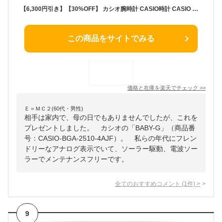
【6,300円引き】【30%OFF】 カシオ腕時計 CASIO時計 CASIO 腕時計 カシオ 時計 ベビージー BABY-G レディース ホワイト BGA-2510-4AJF 冬 新社会人 母の日 プレゼント ギフト 父の日 観光 遠足 旅行
この商品をサイトでみる
価格と在庫を
楽天
でチェック
>>
Ｅ＝ＭＣ２(60代・男性)
相手は家内で、母の日でもありませんでしたが、これを
プレゼントしました。 カシオの「BABY-G」（商品番
号：CASIO-BGA-2510-4AJF）。 私らの年代にフレン
ドリーなアナログ表示でいて、ソーラー駆動、電波ソー
ラーでメンテナンスフリーです。
全てのおすすめコメント
(
1
件)
>
9