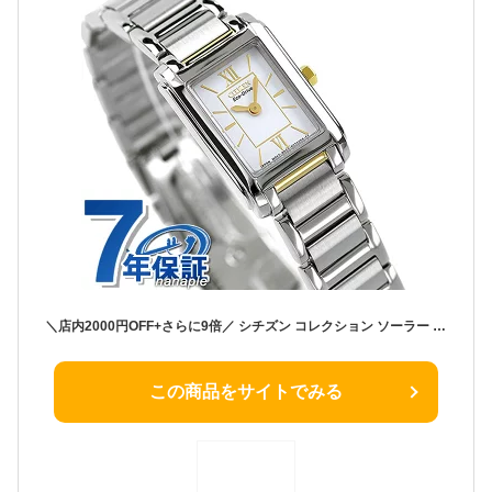
＼店内2000円OFF+さらに9倍／ シチズン コレクション ソーラー レディース 腕時計 FRA36-2432 CITIZEN ホワイト 時計 ブランド おしゃれ 防水 プレゼント 女性 実用的
この商品をサイトでみる