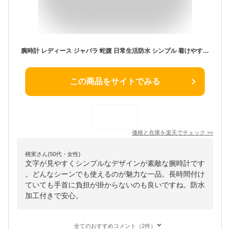
腕時計 レディース ジャバラ 蛇腹 日常生活防水 シンプル 着けやすい おしゃれ 見やすい ブランド fragola 女性 プレゼント ギフト 誕生日 祝い 日本製クオーツ 金属ベルト 小ぶり シルバー ゴールド 中学生 高校生 40代 50代 60代 送料無料 母の日
この商品をサイトでみる
価格と在庫を
楽天
でチェック
>>
桃実さん(50代・女性)
文字が見やすくシンプルなデザインが素敵な腕時計です
。どんなシーンでも使えるのが魅力な一品。長時間付け
ていても手首に負担が掛からないのも良いですね。防水
加工付きで安心。
全てのおすすめコメント（2件）