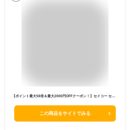
【ポイント最大58倍＆最大2000円OFFクーポン！】セイコー セレクション スピリット ペア STTC005 レディース 腕時計 クオーツ ホワイト 文字板 ブラック 革ベルト
この商品をサイトでみる