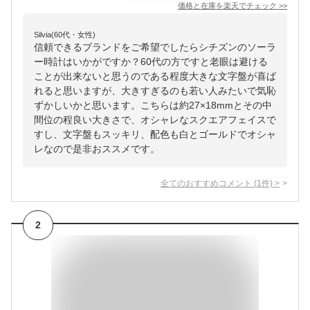
価格と在庫を
楽天
でチェック
>>
Silvia(60代・女性)
信頼できるブランドをご希望でしたらシチズンのソーラ
ー時計はいかがですか？60代の方ですと老眼は避ける
ことが出来ないと思うのである程度大きな文字盤が喜ば
れると思いますが、大きすぎるのも若い人みたいで気恥
ずかしいかと思います。こちらは約27×18mmとその中
間位の程良い大きさで、オシャレなスクエアフェイスで
すし、文字盤もスッキリ、配色も白とゴールドでオシャ
レなので是非おススメです。
全てのおすすめコメント
(
1
件)
>
2