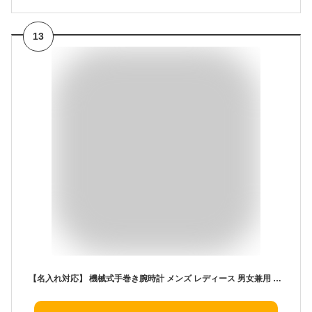
13
【名入れ対応】 機械式手巻き腕時計 メンズ レディース 男女兼用 アンティーク調 栃木レザーベルト 本革ベルト スケルトン 真鍮 ヴィンテージ レトロ アラビア数字 30代 40代 50代 60代 退職祝い 誕生日 日本製 父の日 母の日 プレゼント ギフト 送料無料 vie