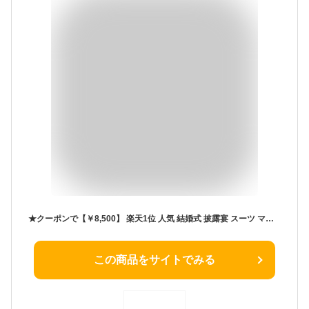
★クーポンで【￥8,500】 楽天1位 人気 結婚式 披露宴 スーツ ママ 母 母親 服装 セレモニー スーツ 高見え 高品質 レディース フォーマル スーツ 追加で ワンピース ロングスカート お宮参り 七五三 顔合わせ ミセス 祖母 親族 衣装 お洒落 服 30代 40代 50代 60代 70代
この商品をサイトでみる