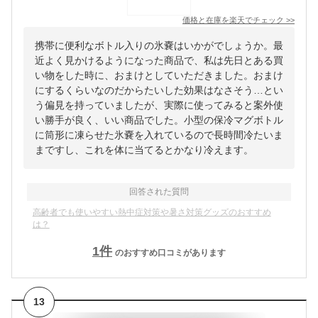
価格と在庫を
楽天
でチェック
>>
携帯に便利なボトル入りの氷嚢はいかがでしょうか。最
近よく見かけるようになった商品で、私は先日とある買
い物をした時に、おまけとしていただきました。おまけ
にするくらいなのだからたいした効果はなさそう…とい
う偏見を持っていましたが、実際に使ってみると案外使
い勝手が良く、いい商品でした。小型の保冷マグボトル
に筒形に凍らせた氷嚢を入れているので長時間冷たいま
まですし、これを体に当てるとかなり冷えます。
回答された質問
高齢者でも使いやすい熱中症対策や暑さ対策グッズのおすすめ
は？
1
件
のおすすめ口コミがあります
13