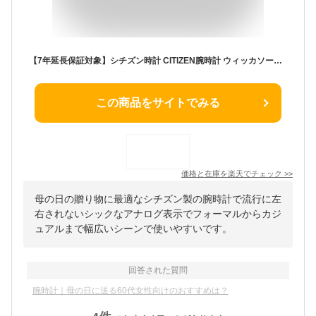
【7年延長保証対象】シチズン時計 CITIZEN腕時計 ウィッカソーラーテック デイデイト wicca 20代 30代 40代 50代 60代 記念日 誕生日 母の日 新生活 新社会人 入学 卒業 ギフト
この商品をサイトでみる
価格と在庫を
楽天
でチェック
>>
母の日の贈り物に最適なシチズン製の腕時計で流行に左
右されないシックなアナログ表示でフォーマルからカジ
ュアルまで幅広いシーンで使いやすいです。
回答された質問
腕時計｜母の日に送る60代女性向けのおすすめは？