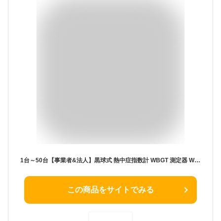
1台～50台【事業者&法人】黒球式 熱中症指数計 WBGT 測定器 WBGT計 携帯 壁掛け 熱中症計 熱中症 指数計測器 アラーム 黒球式熱中症指数計 三脚 温湿度計 小型 幼稚園 熱中症対策 熱中症対策グッズ 長時間 時計 温度計 子供 大人 高齢者 屋内 屋外 現場 KO392 JIS 企業義務化
この商品をサイトでみる