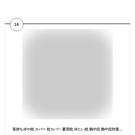
16
長持ち冷や枕 カバー 枕カバー 夏用枕 冷たい枕 熱中症 熱中症対策 枕 冷たい 冷感 冷却 涼しい 夏 夏用 コンディション管理 ナビス（アズワン） 暑さ対策 グッズ 高齢者