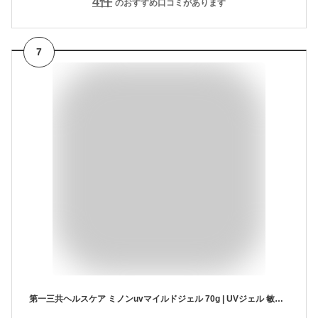
4
件
のおすすめ口コミがあります
7
第一三共ヘルスケア ミノンuvマイルドジェル 70g | UVジェル 敏感肌 低刺激 ミノン 日焼け止め ベビー 赤ちゃん 子供 紫外線対策 SPF35 PA+++ 家族 アレルギーテスト済み 優しい