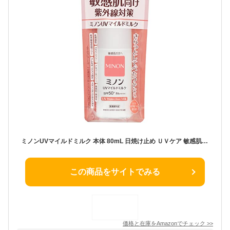
ミノンUVマイルドミルク 本体 80mL 日焼け止め ＵＶケア 敏感肌 肌あれ防止 SPF50+ PA++++ 紫外線吸収剤フリー 低刺激性 お子さまと一緒に 【医薬部外品】
この商品をサイトでみる
価格と在庫を
Amazon
でチェック
>>