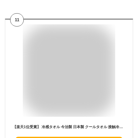
11
【楽天1位受賞】 冷感タオル 今治製 日本製 クールタオル 接触冷感 ひんやり UVカット ネッククーラー スポーツタオル フェイスタオル 熱中症対策 暑さ対策 夏用 冷却タオル 軽量 持ち運び便利 Minus Degree アウトドア キャンプ 運動会 通勤 通学 登山 プレゼント ギフト