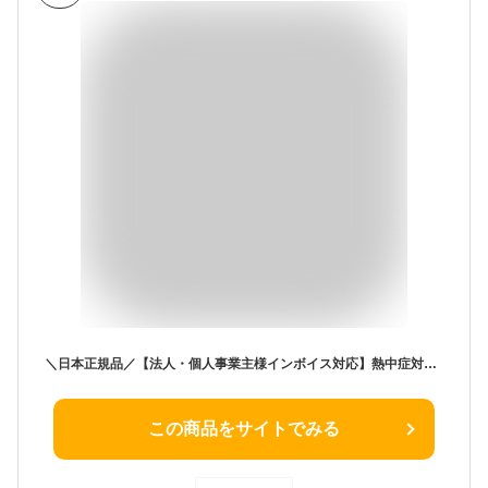
＼日本正規品／【法人・個人事業主様インボイス対応】熱中症対策 ウォッチ グッズ 屋外 腕時計 現場 長時間 スポーツ 工事現場 高齢者 ランキング 野球 サッカー 農作業 夏グッズ 建設業 子ども 小学生 キッズ 手首 作業 夏対策グッズ 熱中症計 夏 暑さ対策グッズ 業務用
この商品をサイトでみる