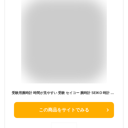
受験用腕時計 時間が見やすい 受験 セイコー 腕時計 SEIKO 時計 アルバ レディース ブランド アナログ シンプル 革 革ベルト レザー レザーベルト 仕事 ビジネス 小さめ 小ぶり 軽い 女性 プレゼント 誕生日 受験腕時計 受験対応 受験時計 受験ウォッチ 新社会人 入学 卒業
この商品をサイトでみる