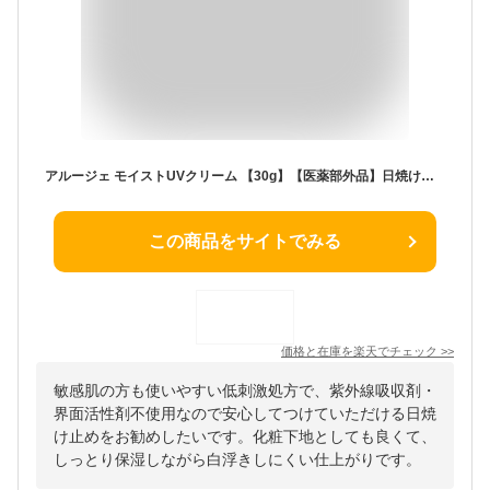
アルージェ モイストUVクリーム 【30g】【医薬部外品】日焼け止め 日焼けどめ 顔 日焼け止め乳液 下地 化粧下地 uv ベースメイク メイクアップベース 全薬工業 化粧品 スキンケア 無添加 コスメ 敏感肌 顔用 紫外線対策 保湿 uvケア 紫外線吸収剤不使用 界面活性剤不使用
この商品をサイトでみる
価格と在庫を
楽天
でチェック
>>
敏感肌の方も使いやすい低刺激処方で、紫外線吸収剤・
界面活性剤不使用なので安心してつけていただける日焼
け止めをお勧めしたいです。化粧下地としても良くて、
しっとり保湿しながら白浮きしにくい仕上がりです。