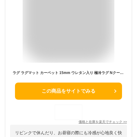
ラグ ラグマット カーペット 15mm ウレタン入り 極冷ラグ Nクール 極冷 ヤシ柄 (NR04) デコホーム 【玄関先迄納品】 ニトリ 夏用 夏 接触冷感 ひんやり 涼しい 冷感 涼感 防ダニ 防音 防汚 滑り止め 洗える 約1.5帖 約2.2帖 約3帖 マット
この商品をサイトでみる
価格と在庫を
楽天
でチェック
>>
リビンクで休んだり、お昼寝の際にも冷感が心地良く快