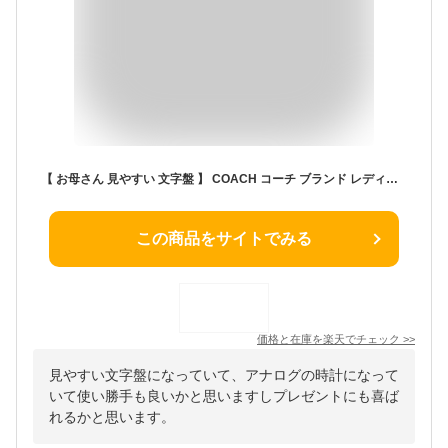
【 お母さん 見やすい 文字盤 】 COACH コーチ ブランド レディース レディス レディース腕時計 アナログ シンプル おしゃれ かわいい 革 革ベルト レザー レザーベルト 女性 女子 大人 可愛い 大人可愛い 妻 奥さん 嫁 さん 母 母親 母の日 誕生日 プレゼント 記念日 ギフト
この商品をサイトでみる
価格と在庫を
楽天
でチェック
>>
見やすい文字盤になっていて、アナログの時計になって
いて使い勝手も良いかと思いますしプレゼントにも喜ば
れるかと思います。