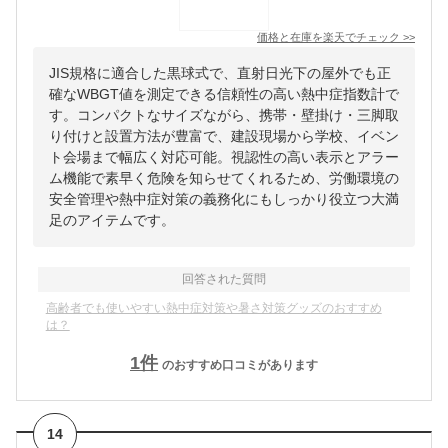
価格と在庫を
楽天
でチェック
>>
JIS規格に適合した黒球式で、直射日光下の屋外でも正
確なWBGT値を測定できる信頼性の高い熱中症指数計で
す。コンパクトなサイズながら、携帯・壁掛け・三脚取
り付けと設置方法が豊富で、建設現場から学校、イベン
ト会場まで幅広く対応可能。視認性の高い表示とアラー
ム機能で素早く危険を知らせてくれるため、労働環境の
安全管理や熱中症対策の義務化にもしっかり役立つ大満
足のアイテムです。
回答された質問
高齢者でも使いやすい熱中症対策や暑さ対策グッズのおすすめ
は？
1
件
のおすすめ口コミがあります
14