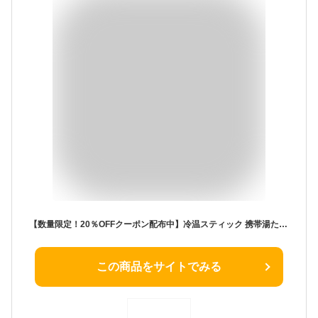
【数量限定！20％OFFクーポン配布中】冷温スティック 携帯湯たんぽ お湯 氷のう 魔法瓶 氷嚢 ボトル 水筒型 アイスパック 持ち運び ネッククーラー ひょうのう ステンレス 真空断熱 首 冷却パック 水筒 保冷 保温 寒さ対策 暑さ対策 冷却グッズ 水漏れ防止
この商品をサイトでみる