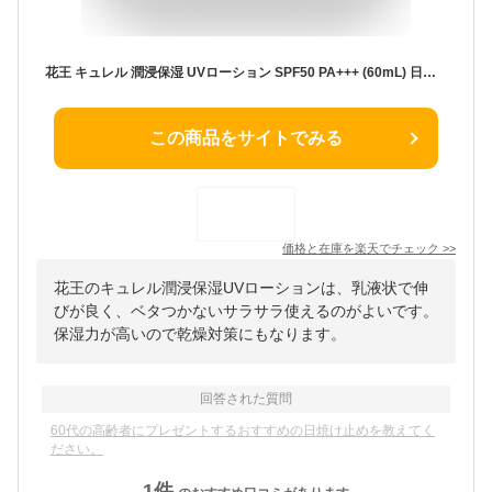
花王 キュレル 潤浸保湿 UVローション SPF50 PA+++ (60mL) 日焼け止め 顔・からだ用 Curel 【医薬部外品】
この商品をサイトでみる
価格と在庫を
楽天
でチェック
>>
花王のキュレル潤浸保湿UVローションは、乳液状で伸
びが良く、ベタつかないサラサラ使えるのがよいです。
保湿力が高いので乾燥対策にもなります。
回答された質問
60代の高齢者にプレゼントするおすすめの日焼け止めを教えてく
ださい。
1
件