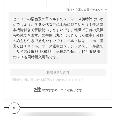
価格と在庫を
楽天
でチェック
>>
セイコーの栗色系の革ベルトのレディース腕時計はいか
がでしょうか？６０代女性に上品に似合いそう！生活防
水機能付きで普段使いしやすいです。軽量で手首の負担
も軽減できます。文字盤は丸くはっきりした数字と分数
のめもり付きで見えやすいです。ベルト幅は１ｃｍ、腕
回りは１９ｃｍ。ケース素材はステンレススチール製で
、サイズは縦33.3×横28mm×厚み7.4mm。時計収納用
のBOXも同時購入可能です。
回答された質問
腕時計｜母の日に送る60代女性向けのおすすめは？
2
件
のおすすめ口コミがあります
9