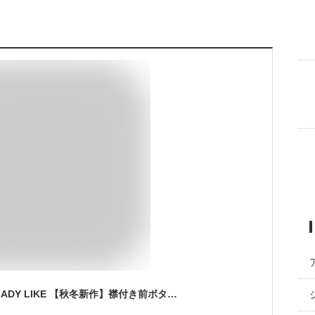
【SALE／5%OFF】LADY LIKE 【秋冬新作】襟付き前ボタンカーディガン ディアベル トップス カーディガン レッド グレー ブラウン ホワイト【送料無料】