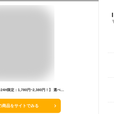
55%OFF!【2/4 10時~24H限定：1,780円~2,380円！】 選べる着丈 裏起毛 マキシワンピース レディース 秋冬 長袖 元祖ロング 体型カバー シンプル 無地 カットソー ワンピース ストレートライン 6色展開 ブラック ブラウン ベージュ 普通丈/Mライトベージュがページ内最安
の商品をサイトでみる