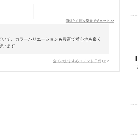
価格と在庫を
楽天
でチェック
>>
ていて、カラーバリエーションも豊富で着心地も良く
思います
全てのおすすめコメント
(
1
件)
>