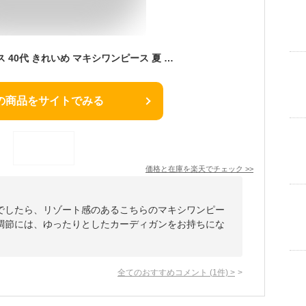
ワンピース レディース 40代 きれいめ マキシワンピース 夏 半袖ワンピース ボヘミア風プリント vネック aラインスカート ひざ下 オシャレカジュアル韓国風 大人 ゆったり 体型カバー 旅行 ビーチワンピ30代 50代
の商品をサイトでみる
価格と在庫を
楽天
でチェック
>>
でしたら、リゾート感のあるこちらのマキシワンピー
調節には、ゆったりとしたカーディガンをお持ちにな
全てのおすすめコメント
(
1
件)
>