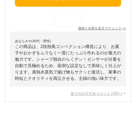
価格と在庫を
楽天
でチェック
>>
あならさや(40代・男性)
この商品は、2段熱風コンベクション構造により、お菓
子やおかずをムラなく一度にたっぷり作れるのが最大の
魅力です。シャープ独自のらくチン！センサーが分量を
自動で見極めるため、面倒な設定なしで美味しく仕上が
ります。過熱水蒸気で揚げ物もサクッと復活し、家事の
時短とクオリティを両立させる、主婦の強い味方です。
全てのおすすめコメント
(
1
件)
>