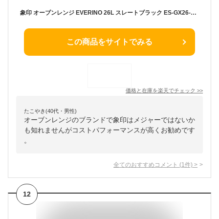
象印 オーブンレンジ EVERINO 26L スレートブラック ES-GX26-BM(1台)
この商品をサイトでみる
価格と在庫を
楽天
でチェック
>>
たこやき(40代・男性)
オーブンレンジのブランドで象印はメジャーではないか
も知れませんがコストパフォーマンスが高くお勧めです
。
全てのおすすめコメント
(
1
件)
>
12