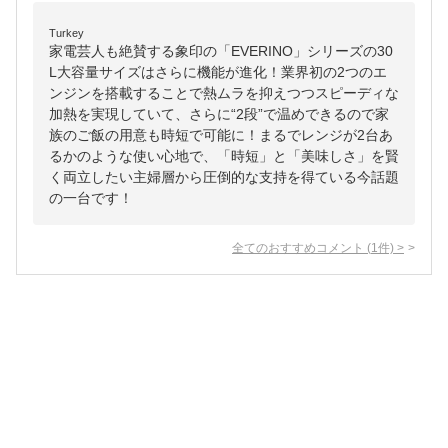
Turkey
家電芸人も絶賛する象印の「EVERINO」シリーズの30
L大容量サイズはさらに機能が進化！業界初の2つのエ
ンジンを搭載することで熱ムラを抑えつつスピーディな
加熱を実現していて、さらに“2段”で温めできるので家
族のご飯の用意も時短で可能に！まるでレンジが2台あ
るかのような使い心地で、「時短」と「美味しさ」を賢
く両立したい主婦層から圧倒的な支持を得ている今話題
の一台です！
全てのおすすめコメント
(
1
件)
>