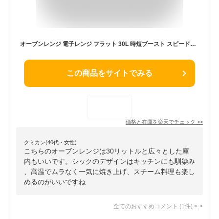
オーブンレンジ 電子レンジ フラット 30L 時短ブースト スピードあたため タイパレンジ スチームオーブンレンジ 2段調理 時短 タイパ コンベクション 高温熱風仕上げ 本格スチーム タンク式 アイリスオーヤマ MS-F3002 * [2512SE]
この商品をサイトでみる
価格と在庫を
楽天
でチェック
>>
クミカン(40代・女性)
こちらのオーブンレンジは30リットルと広々とした庫
内もいいです。シックのデザインはキッチンにも馴染み
、高温でムラなく一気に焼き上げ、スチーム料理も楽し
めるのがいいですね
全てのおすすめコメント
(
1
件)
>