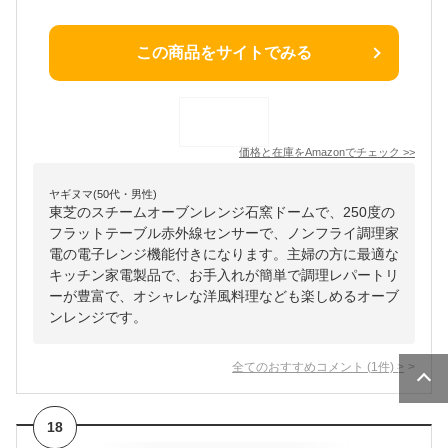
この商品をサイトでみる
価格と在庫を
Amazon
でチェック
>>
ヤギヌマ(50代・男性)
東芝のスチームオーブンレンジ石窯ドームで、250度の
フラットテーブル赤外線センサーで、ノンフライ調理家
電の電子レンジ機能付きになります。主婦の方に最適な
キッチン家電製品で、お手入れが簡単で調理レパートリ
ーが豊富で、オシャレな洋風料理なども楽しめるオーブ
ンレンジです。
全てのおすすめコメント
(
1
件)
>
18