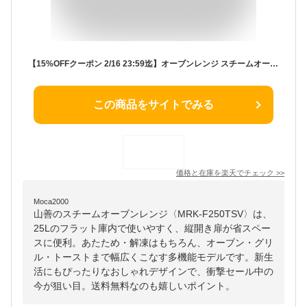
【15%OFFクーポン 2/16 23:59迄】オーブンレンジ スチームオーブンレンジ 25L フラット 縦開き MRK-F250TSV 電子レンジ フラットテーブル オーブン レンジ グリル トースト あたため 解凍 おしゃれ 新生活 山善 YAMAZEN 【送料無料】
この商品をサイトでみる
価格と在庫を
楽天
でチェック
>>
Moca2000
山善のスチームオーブンレンジ〈MRK-F250TSV〉は、
25Lのフラット庫内で使いやすく、縦開き扉が省スペー
スに便利。あたため・解凍はもちろん、オーブン・グリ
ル・トーストまで幅広くこなす多機能モデルです。新生
活にもぴったりなおしゃれデザインで、衝撃セール中の
今が狙い目。送料無料なのも嬉しいポイント。