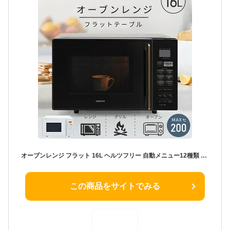
オーブンレンジ フラット 16L ヘルツフリー 自動メニュー12種類 YRS-F160V(W)/(B) 電子レンジ フラットテーブル オーブン グリル 横開き 一人暮らし 新生活 おしゃれ シンプル あたため トースト 山善 YAMAZEN 【送料無料】
この商品をサイトでみる