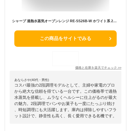
シャープ 過熱水蒸気オーブンレンジ RE-SS26B-W ホワイト系 2段調理 26L スチーム フラット庫内 角皿
この商品をサイトでみる
価格と在庫を
楽天
でチェック
>>
あならさや(40代・男性)
コスパ最強の2段調理モデルとして、主婦や家電のプロ
から絶大な信頼を得ている一台です。この価格帯で過熱
水蒸気を搭載し、ムラなくヘルシーに仕上がるのが最大
の魅力。2段調理でパンやお菓子も一度にたっぷり焼け
、時短調理にも大活躍します。庫内は掃除しやすいフラ
ット設計で、静音性も高く、長く愛用できる名機です。