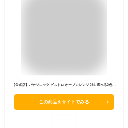
【公式店】パナソニック ビストロ オーブンレンジ 26L 選べる2色 NE-BS5D Bistro フラット 赤外線センサー あたため 解凍 オーブン グリル 両面焼き ワンボウル 簡単 お手入れらくらく コンパクト 送料無料
この商品をサイトでみる