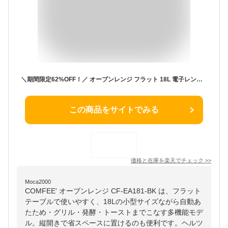
＼期間限定62%OFF！／ オーブンレンジ フラット 18L 電子レンジ オーブン 小型 COMFEE' CF-EA181-BK フラットテーブル マイコン 縦開き 角皿 ヘルツフリー 消音 トースターレンジ 自動メニュー グリル 発酵 自動あたため 温め フライトースト
この商品をサイトでみる
価格と在庫を
楽天
でチェック
>>
Moca2000
COMFEE' オーブンレンジ CF-EA181-BK は、フラット
テーブルで使いやすく、18Lの小型サイズながら自動あ
たため・グリル・発酵・トーストまでこなす多機能モデ
ル。縦開きで省スペースに置けるのも便利です。ヘルツ