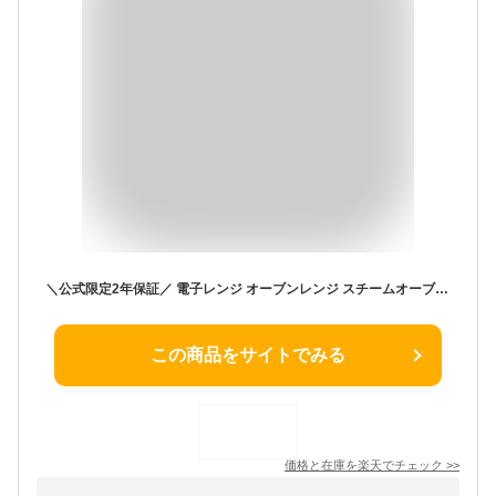
＼公式限定2年保証／ 電子レンジ オーブンレンジ スチームオーブンレンジ フラット アイリスオーヤマ 18L グリル スチーム オーブン 時短ブースト 時短調理 発酵機能 ヘルツフリー グレー アッシュ ホワイト MO-F1809 [安心延長保証対象]
この商品をサイトでみる
価格と在庫を
楽天
でチェック
>>