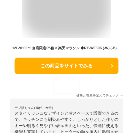
1/9 20:00〜 当店限定P5倍 × 楽天マラソン ◆RE-WF306 (-W) (-B) シャープ 加熱水蒸気オーブンレンジ 30L // ヘルシオ SHARP シャープヘルシオオーブンレンジ 便利家電 シャープオーブンレンジ 人気 売れ筋 レンジオーブン 最短発送 SHARPオーブンレンジ 安心保証 御祝い
この商品をサイトでみる
価格と在庫を
楽天
でチェック
>>
デブ猫ちゃん(40代・女性)
スタイリッシュなデザインと省スペースで設置できるの
で、キッチンにも馴染みやすく、しっかりとした作りの
キーや明るく見やすい表示画面といった、快適に使える
機能も充実しています。ヒーターの熱を庫内に循環させ