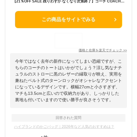
【21％OFF SALE 残りわずか なくなり次第終了】コーチ COACH バッグ CAL87 新作 かごバッグ 春夏バッグ トートバッグ ショルダーバッグ アウトレット 2025新作 ハドリー ターンロック トート バッグ トースト ブラック 正規品
この商品をサイトでみる
価格と在庫を
楽天
でチェック
>>
今年ではなく去年の新作になってしまい恐縮ですが、こ
ちらのコーチのトートはいかがでしょう？涼し気なナチ
ュラルのストローに黒のレザーの縁取りが映え、実用を
兼ねたベルト式のターンロックがオシャレなアクセント
になっているデザインです。横幅27cmと小さすぎず、
マチも13.5cmと広いので収納力があり、しっかりした
裏地も付いていますので使い勝手が良さそうです。
回答された質問
ハイブランドのかごバッグ｜2026年など人気のおすすめは？