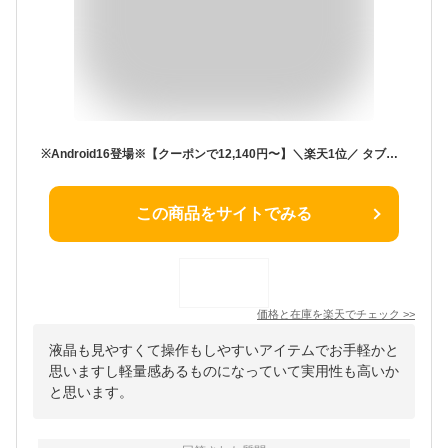
※Android16登場※【クーポンで12,140円〜】＼楽天1位／ タブレット 10インチ レビュー特典付 動画鑑賞に最適 6000mAh大容量 Wi-Fiモデル RAM12GB ROM64GB 1280*800解像度 IPS液晶 軽量 ネット授業 OTG対応 タブレットPC 格安タブレット 端末 本体 子供 学習
この商品をサイトでみる
価格と在庫を
楽天
でチェック
>>
液晶も見やすくて操作もしやすいアイテムでお手軽かと
思いますし軽量感あるものになっていて実用性も高いか
と思います。