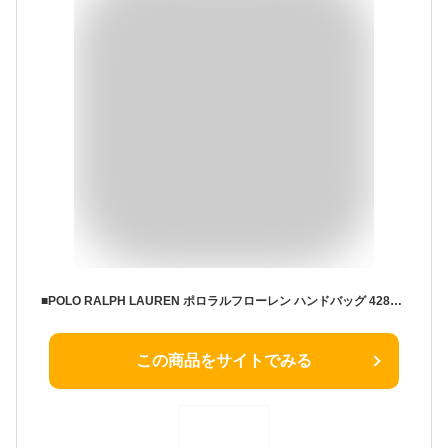
■POLO RALPH LAUREN ポロラルフローレン ハンドバッグ 428978557 ロゴ刺繍 ミディアム トート カゴバッグ ブランド
この商品をサイトでみる