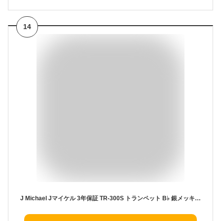
14
J Michael Jマイケル 3年保証 TR-300S トランペット B♭ 銀メッキ シルバー セットB 以下対応不可 北海道 沖縄 離島 代引き 同梱