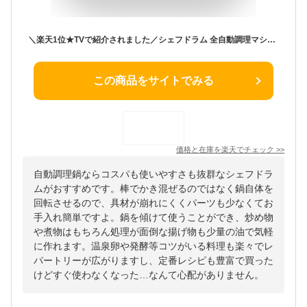
＼楽天1位★TVで紹介されました／シェフドラム 全自動調理マシン 自動調理器 時短 揚げ物 炒め物 無水料理 煮物 蒸し料理 デザート 作り置き 電気調理鍋 簡単お手入れ CHEF DRUM アイリスオーヤマ DAC-IB2-C DAC-IA2 [2606SN]
この商品をサイトでみる
価格と在庫を
楽天
でチェック
>>
自動調理鍋ならコスパも使いやすさも抜群なシェフドラ
ムがおすすめです。棒でかき混ぜるのではなく鍋自体を
回転させるので、具材が崩れにくくパーツも少なくてお
手入れ簡単ですよ。鍋を傾けて使うことができ、炒め物
や煮物はもちろん処理が面倒な揚げ物も少量の油で気軽
に作れます。温泉卵や発酵等コツがいる料理も楽々でレ
パートリーが広がりますし、定番レシピも豊富で買った
けどすぐ使わなくなった…なんて心配がありません。