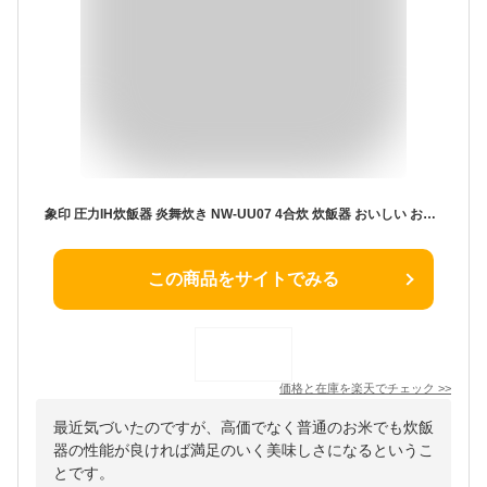
象印 圧力IH炊飯器 炎舞炊き NW-UU07 4合炊 炊飯器 おいしい お米 NWUU07 炊飯ジャー ブラック ホワイト 豪炎かまど釜 ZOJIRUSHI
この商品をサイトでみる
価格と在庫を
楽天
でチェック
>>
最近気づいたのですが、高価でなく普通のお米でも炊飯
器の性能が良ければ満足のいく美味しさになるというこ
とです。