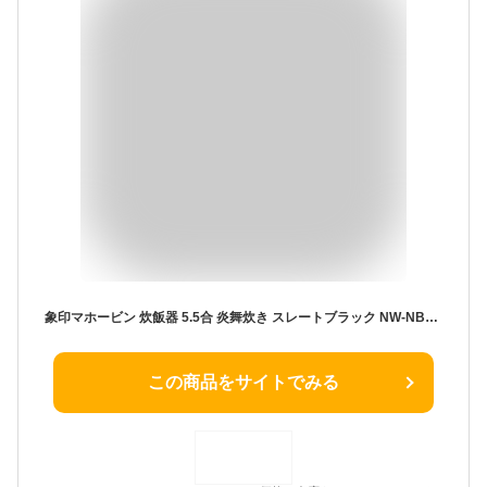
象印マホービン 炊飯器 5.5合 炎舞炊き スレートブラック NW-NB10-BZ
この商品をサイトでみる