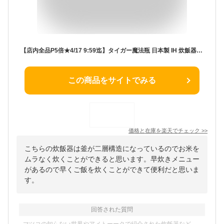
【店内全品P5倍★4/17 9:59迄】タイガー魔法瓶 日本製 IH 炊飯器 5.5合炊き 遠赤厚釜 炊きたて ブラック JPW-H100 K炊きたて 炊飯ジャー パン焼き 調理 ケーキ 早炊き 冷凍ごはん
この商品をサイトでみる
価格と在庫を
楽天
でチェック
>>
こちらの炊飯器は釜が二層構造になっているのでお米を
ムラなく炊くことができると思います。早炊きメニュー
があるので早くご飯を炊くことができて便利だと思いま
す。
回答された質問
マツコの知らない世界やアメトーークで紹介された炊飯器など、