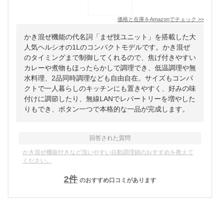
価格と在庫を
Amazon
でチェック
>>
かき混ぜ機能の代名詞「まぜ技ユニット」を搭載した大
人気ヘルシオの1Lのコンパクトモデルです。かき混ぜ
のタイミングまで制御してくれるので、焦げ付きやすい
カレーや煮物もほったらかしで調理でき、低温調理や無
水料理、2品同時調理なども自由自在。サイズもコンパ
クトで一人暮らしのキッチンにも置きやすく、好みの味
付けに調節したり、無線LANでレパートリーを増やした
りもでき、ボタン一つで本格的な一品が完成します。
回答された質問
かき混ぜ機能付きなど洗いやすい自動調理鍋のおすすめを教えて
ください。
2
件
のおすすめ口コミがあります