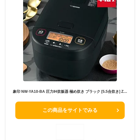
象印 NW-YA10-BA 圧力IH炊飯器 極め炊き ブラック [5.5合炊き] ZOJIRUSHI 内釜3年保証 ふっくら もちもち 日本製 メーカー保証対応 初期不良対応 メーカー様お取引あり 白米 玄米 新生活 プレゼント ギフト 結婚祝い 出産祝い 炊き込みご飯 麦ごはん
この商品をサイトでみる