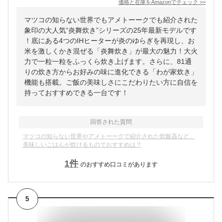
価格と在庫を
Amazon
でチェック
>>
マツコの知らない世界でもアメトーークでも紹介された
象印の大人気“炎舞炊き”シリーズの25年最新モデルです
！底にある4つのIHヒーターが炎のゆらぎを再現し、お
米を激しくかき混ぜる「炎舞炊き」が最大の魅力！大火
力で一粒一粒をふっくら炊き上げます。さらに、81通
りの炊き方からお好みの味に進化できる「わが家炊き」
機能も搭載。ご飯の美味しさにこだわりたい方に自信を
持っておすすめできる一台です！
回答された質問
マツコの知らない世界やアメトーークで紹介された炊飯器など、
美味しいごはんが炊けるものでおすすめは？
1
件
のおすすめ口コミがあります
5