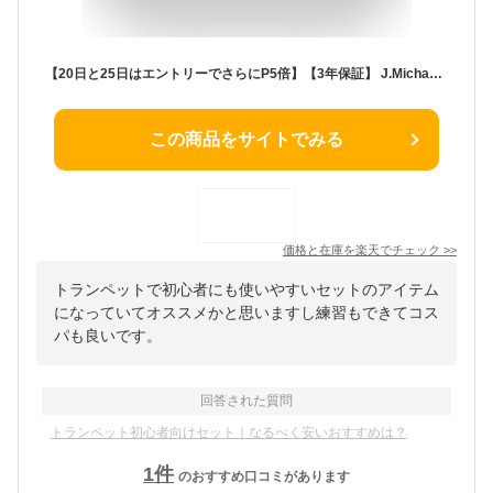
【20日と25日はエントリーでさらにP5倍】【3年保証】 J.Michael TR-300S トランペット 初心者 入門 7点セット Jマイケル TR300S【WEBSHOP限定】
この商品をサイトでみる
価格と在庫を
楽天
でチェック
>>
トランペットで初心者にも使いやすいセットのアイテム
になっていてオススメかと思いますし練習もできてコス
パも良いです。
回答された質問
トランペット初心者向けセット｜なるべく安いおすすめは？
1
件
のおすすめ口コミがあります