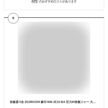
4
件
のおすすめ口コミがあります
9
炊飯器 5合 ZOJIRUSHI 象印 NW-JE10-BA 圧力IH炊飯ジャー 大火力&高圧力 5合炊き 5.5合炊き ごはん 白米 玄米 ふっくら もちもち 美味しい 日本製 新生活 純正品【送料無料】