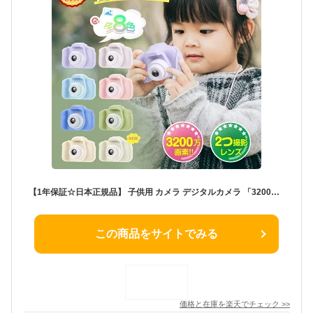
【1年保証☆日本正規品】 子供用 カメラ デジタルカメラ 「3200万画素1080p録画スマホ転送ゲームロック」32GB キッズカメラ トイカメラ おもちゃ 男の子 女の子 プレゼント 2歳 3歳 4歳 5歳 6歳 キッズ 知育玩具 子供 誕生日プレゼント 男 女 プレゼント 人気 ギフト 贈り物
この商品をサイトでみる
価格と在庫を
楽天
でチェック
>>