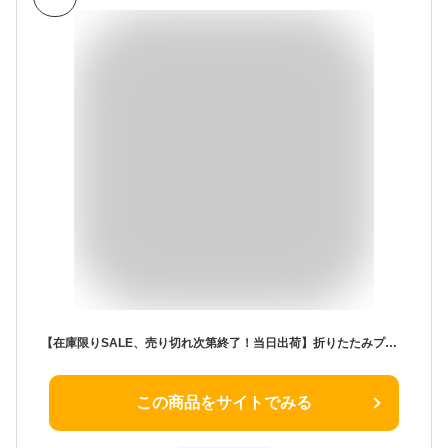
【在庫限りSALE、売り切れ次第終了！当日出荷】折りたたみプール 大型 空気入れ不要 超簡単設置 家庭用プール 子供用プール ビニールプール 18秒設置 水遊び 庭 ベランダ 屋外 室内 コンパクト収納 排水ホース付き キッズプール ペット用 ボールプール 軽量 夏対策 人気
この商品をサイトでみる