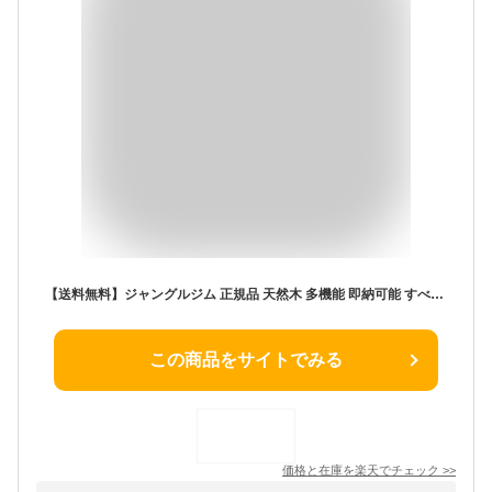
【送料無料】ジャングルジム 正規品 天然木 多機能 即納可能 すべり台 滑り台 屋内 室内用 室内遊具 大型遊具 キッズ 子供 誕生日プレゼント おもちゃ 室内ジム スロープ スライダ 組立簡単 送料無料
この商品をサイトでみる
価格と在庫を
楽天
でチェック
>>