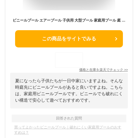
ビニールプール エアープール 子供用 大型プール 家庭用プール 庭 ベランダ 長方形 ジャンボプール 破れにくい 避けにくい 自宅 屋外 夏 女の子 男の子 水遊び 可愛い レジャープール ファミリープール 3気室構造
この商品をサイトでみる
価格と在庫を
楽天
でチェック
>>
夏になったら子供たちが一日中家にいますよね。そんな
時庭先にビニールプールがあると良いですよね。こちら
は、家庭用ビニールプールです。ビニールでも破れにく
い構造で安心して遊べておすすめです。
回答された質問
買ってよかったビニールプール｜破れにくい家庭用プールのおす
すめは？