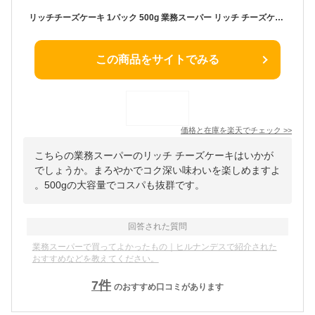
リッチチーズケーキ 1パック 500g 業務スーパー リッチ チーズケーキ 冷凍 デザート スイーツ まろやか 夏 お取り寄せ 林修の今でしょ講座
この商品をサイトでみる
価格と在庫を
楽天
でチェック
>>
こちらの業務スーパーのリッチ チーズケーキはいかが
でしょうか。まろやかでコク深い味わいを楽しめますよ
。500gの大容量でコスパも抜群です。
回答された質問
業務スーパーで買ってよかったもの｜ヒルナンデスで紹介された
おすすめなどを教えてください。
7
件
のおすすめ口コミがあります