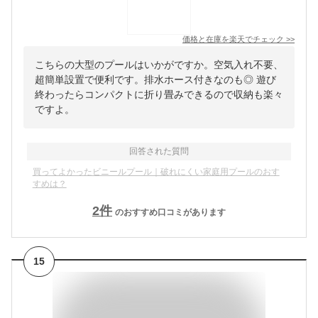
価格と在庫を
楽天
でチェック
>>
こちらの大型のプールはいかがですか。空気入れ不要、
超簡単設置で便利です。排水ホース付きなのも◎ 遊び
終わったらコンパクトに折り畳みできるので収納も楽々
ですよ。
回答された質問
買ってよかったビニールプール｜破れにくい家庭用プールのおす
すめは？
2
件
のおすすめ口コミがあります
15