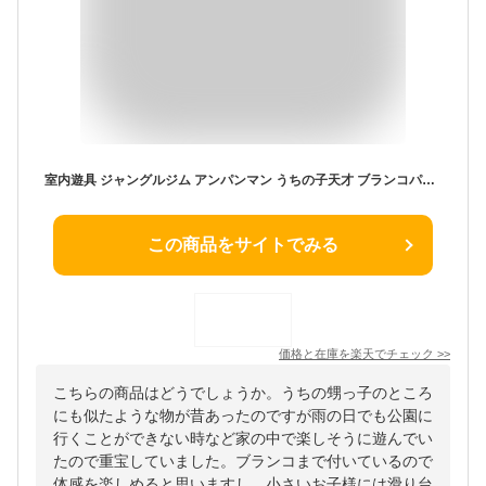
室内遊具 ジャングルジム アンパンマン うちの子天才 ブランコパークDX 2歳 3歳 4歳 5歳 子供 キッズ 男の子 女の子 孫 4WAY ブランコ すべり台 ジャングルジム 鉄棒 運動遊具 屋内 大型 家庭用 幼児 おうち遊び 全身運動 知育玩具 誕生日 クリスマス プレゼント 雨の日対応
この商品をサイトでみる
価格と在庫を
楽天
でチェック
>>
こちらの商品はどうでしょうか。うちの甥っ子のところ
にも似たような物が昔あったのですが雨の日でも公園に
行くことができない時など家の中で楽しそうに遊んでい
たので重宝していました。ブランコまで付いているので
体感を楽しめると思いますし、小さいお子様には滑り台