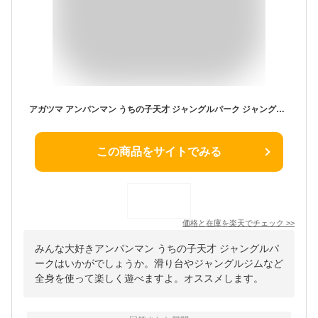
アガツマ アンパンマン うちの子天才 ジャングルパーク ジャングルジム 2歳 3歳 4歳 5歳 遊具 室内 アスレチック 滑り台 2歳 3歳 男の子 女の子 誕生日 プレゼント 赤ちゃん 子供 キッズ 室内遊具 おうち遊び おもちゃ キャラクター遊具 全身運動 3WAY
この商品をサイトでみる
価格と在庫を
楽天
でチェック
>>
みんな大好きアンパンマン うちの子天才 ジャングルパ
ークはいかがでしょうか。滑り台やジャングルジムなど
全身を使って楽しく遊べますよ。オススメします。