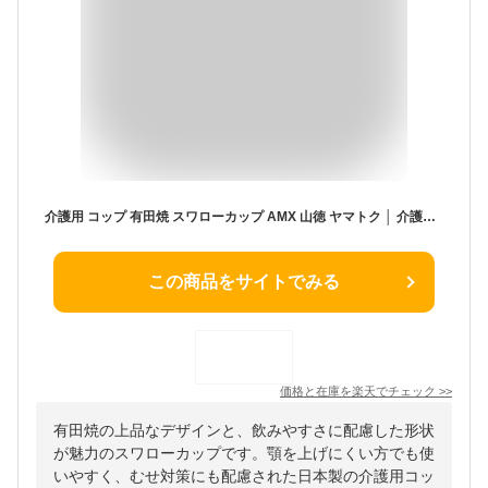
介護用 コップ 有田焼 スワローカップ AMX 山徳 ヤマトク │ 介護食器 嚥下 訓練 高齢者 お年寄り 老人 シニア 顎が上がらない むせにくい 飲みやすい マグカップ 陶器 日本製 電子レンジ対応 食洗機可 誤嚥 リハビリ 自助具 おしゃれ 高級感 食器
この商品をサイトでみる
価格と在庫を
楽天
でチェック
>>
有田焼の上品なデザインと、飲みやすさに配慮した形状
が魅力のスワローカップです。顎を上げにくい方でも使
いやすく、むせ対策にも配慮された日本製の介護用コッ