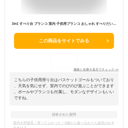
3in1 すべり台 ブランコ 室内 子供用ブランコ おしゃれ すべりだい ロング 屋内 バスケットゴール付き 室内用 室内遊具 ボール付き キッズ 子供 幼児誕生日 プレゼント お祝 豪華セット クリスマスプレゼント
この商品をサイトでみる
価格と在庫を
楽天
でチェック
>>
こちらの子供用滑り台はバスケットゴールもついており
、天気を気にせず、室内でのびのび遊ぶことができます
。ボールやブランコも付属し、モダンなデザインもいい
ですね。
回答された質問
室内大型遊具｜買ってよかった！0歳から遊べるおうち遊具のおす
すめは？