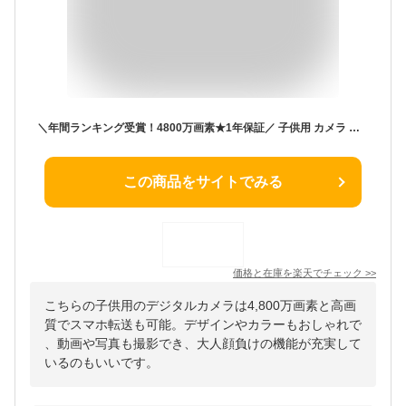
＼年間ランキング受賞！4800万画素★1年保証／ 子供用 カメラ デジタルカメラ 1080p録画 スマホ転送可 32GBカード&OTG付き キッズカメラ トイカメラ おもちゃ 男の子 女の子 プレゼント 2歳 3歳 4歳 5歳 キッズ 知育玩具 子供 誕生日プレゼント クリスマス プレゼント ギフト
この商品をサイトでみる
価格と在庫を
楽天
でチェック
>>
こちらの子供用のデジタルカメラは4,800万画素と高画
質でスマホ転送も可能。デザインやカラーもおしゃれで
、動画や写真も撮影でき、大人顔負けの機能が充実して
いるのもいいです。