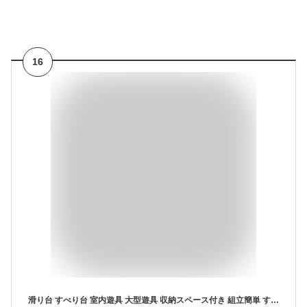
16
滑り台 すべり台 室内遊具 大型遊具 収納スペース付き 組立簡単 すべりだい キッズパーク 屋内 家庭用 キッズ 36ヶ月~5歳 子供 誕生日 プレゼント (タイプA-ホワイト+グレー)