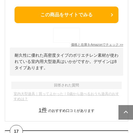
この商品をサイトでみる
価格と在庫を
Amazon
でチェック
>>
耐久性に優れた高密度タイプのポリエチレン素材が使わ
れている室内用大型遊具はいかがですか。デザインは8
タイプあります。
回答された質問
室内大型遊具｜買ってよかった！0歳から遊べるおうち遊具のおす
すめは？
1
件
のおすすめ口コミがあります
17