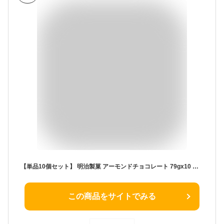
【単品10個セット】 明治製菓 アーモンドチョコレート 79gx10 まとめ買い まとめ売り お徳用 大容量 セット販売(代引不可)【送料無料】
この商品をサイトでみる