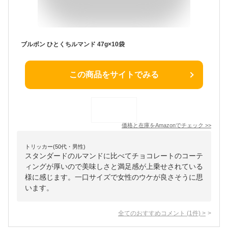
ブルボン ひとくちルマンド 47g×10袋
この商品をサイトでみる
価格と在庫を
Amazon
でチェック
>>
トリッカー(50代・男性)
スタンダードのルマンドに比べてチョコレートのコーテ
ィングが厚いので美味しさと満足感が上乗せされている
様に感じます。一口サイズで女性のウケが良さそうに思
います。
全てのおすすめコメント
(
1
件)
>