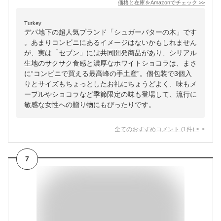
価格と在庫を
Amazon
でチェック
>>
Turkey
デパ地下の超人気ブランド「シュガーバターの木」です
。あまりコンビニにあるイメージはないかもしれません
が、実は「セブン」には共同開発商品があり、シリアル
生地のサクサク食感と濃厚なホワイトショコラは、まさ
に“コンビニで買える最高峰の手土産”。個包装で3個入
りとサイズもちょっとしたお礼にちょうどよく、味もメ
ープルやショコラなど季節限定の味も登場して、流行に
敏感な女性への贈り物にもぴったりです。
全てのおすすめコメント
(
1
件)
>
7