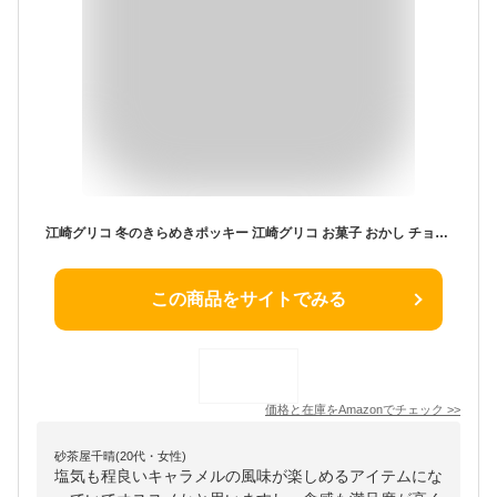
江崎グリコ 冬のきらめきポッキー 江崎グリコ お菓子 おかし チョコ チョコレート Pocky matcha chocolate glico 2袋
この商品をサイトでみる
価格と在庫を
Amazon
でチェック
>>
砂茶屋千晴(20代・女性)
塩気も程良いキャラメルの風味が楽しめるアイテムにな