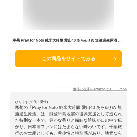
寒菊 Pray for Noto 純米大吟醸 愛山40 あら&せめ 無濾過生原酒 能登半島地震災害 復興支援酒 1800ml お酒 日本酒 純米 特別純米 純米吟醸 大吟醸
この商品をサイトでみる
価格と在庫を
Amazon
でチェック
>>
ぴんくす(50代・男性)
寒菊の「Pray for Noto 純米大吟醸 愛山40 あら&せめ 無
濾過生原酒」は、能登半島地震の復興支援として造られ
た特別な一本で、豊かな香りと繊細な旨味が口の中で広
がり、日本酒ファンにはたまらない味わいです。千葉旅
行のお土産としても、希少性と特別感があり、地元なら