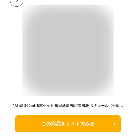
5
びわ酒 300ml×5本セット 亀田酒造 鴨川市 枇杷 リキュール（千葉県 お歳暮 御歳暮 お酒 グルメ プレゼント お土産 贈答用 誕生日 送料無料）
この商品をサイトでみる