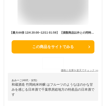
【最大44倍 12/4 20:00~12/11 01:59】 【酒類商品以外との同時注文不可】 日本酒 純米吟醸 ギフト [和蔵酒造 竹岡純米吟醸 720ml] すっきり 五百万石 お酒 焼酎 リキュール 果実酒 カクテル フルーツ酒 飲み比べ 酒造 千葉 房総 君津 地酒 名水 のし 名入れ 包装 贈り物 贈答
この商品をサイトでみる
価格と在庫を
楽天
でチェック
>>
あみーご(40代・女性)
和蔵酒造 竹岡純米吟醸 はフルーツのようなほのかな甘
みを感じる日本酒で千葉県房総地方の特産品の日本酒で
す