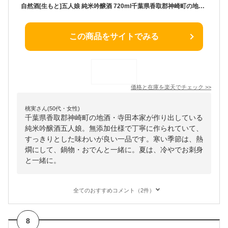
自然酒[生もと]五人娘 純米吟醸酒 720ml千葉県香取郡神崎町の地酒 寺田本家 無添加純米造り 自然酒 生もと造り 長寿 お礼の品 千葉県産 退職祝い おしゃれギフト 人気 御歳暮 お歳暮 クリスマス 冬ギフト
この商品をサイトでみる
価格と在庫を
楽天
でチェック
>>
桃実さん(50代・女性)
千葉県香取郡神崎町の地酒・寺田本家が作り出している
純米吟醸酒五人娘。無添加仕様で丁寧に作られていて、
すっきりとした味わいが良い一品です。寒い季節は、熱
燗にして、鍋物・おでんと一緒に。夏は、冷やでお刺身
と一緒に。
全てのおすすめコメント（2件）
8