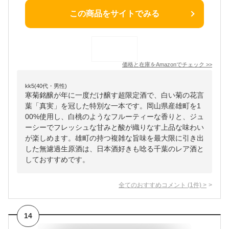
この商品をサイトでみる
価格と在庫を
Amazon
でチェック
>>
kk5(40代・男性)
寒菊銘醸が年に一度だけ醸す超限定酒で、白い菊の花言
葉「真実」を冠した特別な一本です。岡山県産雄町を1
00%使用し、白桃のようなフルーティーな香りと、ジュ
ーシーでフレッシュな甘みと酸が織りなす上品な味わい
が楽しめます。雄町の持つ複雑な旨味を最大限に引き出
した無濾過生原酒は、日本酒好きも唸る千葉のレア酒と
しておすすめです。
全てのおすすめコメント
(
1
件)
>
14