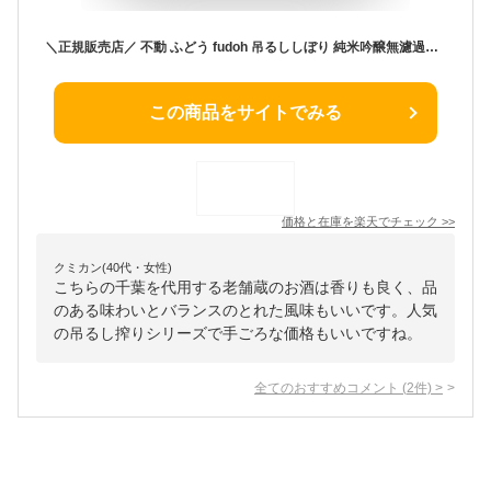
＼正規販売店／ 不動 ふどう fudoh 吊るししぼり 純米吟醸無濾過生原酒 720ml 日本酒 お酒 酒 SAKE 千葉県 鍋店株式会社 美好屋酒店 有名 人気 飲みやすい ギフト プレゼント お祝い 贈り物 誕生日 退職祝い 結婚祝い 還暦祝い 内祝い 手土産
この商品をサイトでみる
価格と在庫を
楽天
でチェック
>>
クミカン(40代・女性)
こちらの千葉を代用する老舗蔵のお酒は香りも良く、品
のある味わいとバランスのとれた風味もいいです。人気
の吊るし搾りシリーズで手ごろな価格もいいですね。
全てのおすすめコメント
(
2
件)
>