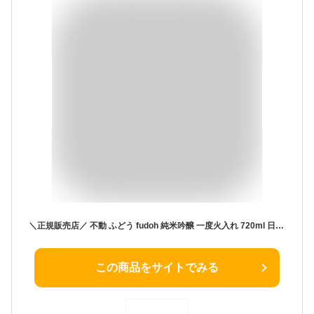
＼正規販売店／ 不動 ふどう fudoh 純米吟醸 一度火入れ 720ml 日本酒 お酒 酒 SAKE 千葉県 鍋店株式会社 美好屋酒店 有名 人気 飲みやすい ギフト プレゼント お祝い 贈り物 誕生日 退職祝い 結婚祝い 還暦祝い 内祝い 手土産
この商品をサイトでみる