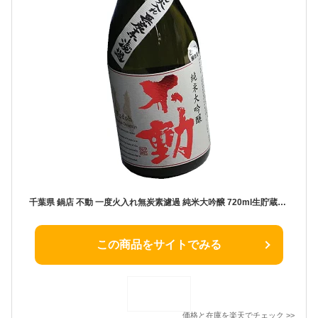
千葉県 鍋店 不動 一度火入れ無炭素濾過 純米大吟醸 720ml生貯蔵酒 【瓶詰2025年8月以降】
この商品をサイトでみる
価格と在庫を
楽天
でチェック
>>