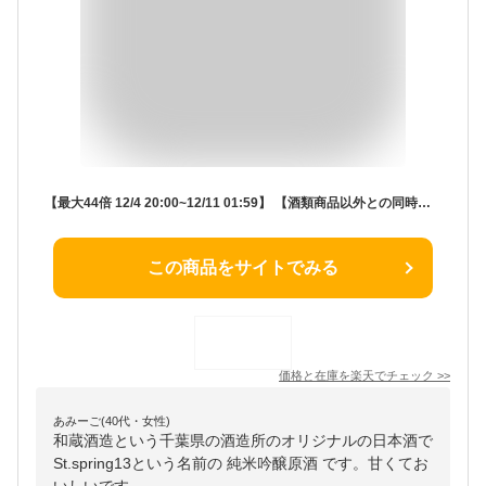
【最大44倍 12/4 20:00~12/11 01:59】 【酒類商品以外との同時注文不可】 日本酒 純米吟醸 ギフト [和蔵酒造 St.spring13 純米吟醸原酒 720ml] 総の舞 お酒 焼酎 リキュール 果実酒 カクテル フルーツ酒 飲み比べ 酒造 千葉 房総 君津 地酒 名水 のし 名入れ 包装 贈り物 贈
この商品をサイトでみる
価格と在庫を
楽天
でチェック
>>
あみーご(40代・女性)
和蔵酒造という千葉県の酒造所のオリジナルの日本酒で
St.spring13という名前の 純米吟醸原酒 です。甘くてお