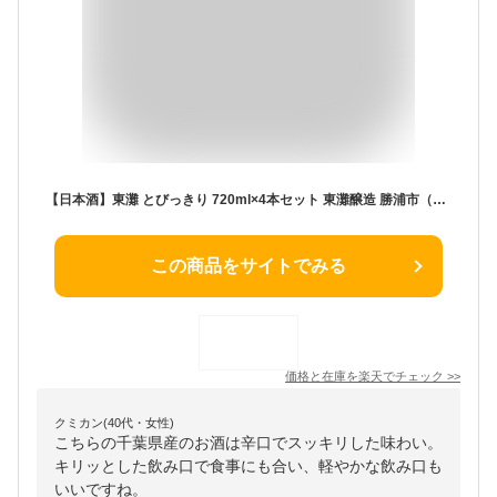
【日本酒】東灘 とびっきり 720ml×4本セット 東灘醸造 勝浦市（千葉県 お歳暮 御歳暮 お酒 グルメ プレゼント お土産 贈答用 誕生日 送料無料）
この商品をサイトでみる
価格と在庫を
楽天
でチェック
>>
クミカン(40代・女性)
こちらの千葉県産のお酒は辛口でスッキリした味わい。
キリッとした飲み口で食事にも合い、軽やかな飲み口も
いいですね。