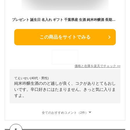
プレゼント 誕生日 名入れ ギフト 千葉県産 生酒 純米吟醸酒 長期熟成 やわくち 純米酒 セット 成人祝い 地酒 お酒 還暦 喜寿 傘寿 米寿 祝い お祝い 贈り物 記念 お礼 酒ギフト 酒 お酒 名入れ酒 内祝い 送料無料 引出物 結婚 お祝い お返し 5000円 出産 内祝い 七五三 (MS)
この商品をサイトでみる
価格と在庫を
楽天
でチェック
>>
てえいせい(40代・男性)
純米吟醸生酒ののど越しが良く、コクがありとてもおし
いです。辛口好きにはたまりません。きっと気に入りま
すよ。
全てのおすすめコメント（2件）