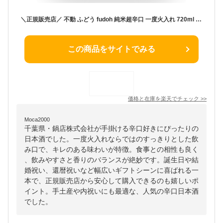
＼正規販売店／ 不動 ふどう fudoh 純米超辛口 一度火入れ 720ml 日本酒 お酒 酒 SAKE 千葉県 鍋店株式会社 美好屋酒店 有名 人気 飲みやすい ギフト プレゼント お祝い 贈り物 誕生日 退職祝い 結婚祝い 還暦祝い 内祝い 手土産
この商品をサイトでみる
価格と在庫を
楽天
でチェック
>>
Moca2000
千葉県・鍋店株式会社が手掛ける辛口好きにぴったりの
日本酒でした。一度火入れならではのすっきりとした飲
み口で、キレのある味わいが特徴。食事との相性も良く
、飲みやすさと香りのバランスが絶妙です。誕生日や結
婚祝い、還暦祝いなど幅広いギフトシーンに喜ばれる一
本で、正規販売店から安心して購入できるのも嬉しいポ
イント。手土産や内祝いにも最適な、人気の辛口日本酒
でした。