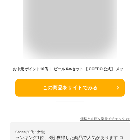
お中元 ポイント10倍 ｜ ビール 6本セット 【 COEDO 公式】 メッセージ入りコースター 送料無料 お酒 ギフト 飲み比べ 詰め合わせ プレゼント クラフトビールギフト コエドビール 御中元 暑中お見舞い 誕生日 ビールギフト お酒ギフト 人気 ソーシャルギフト 対応
この商品をサイトでみる
価格と在庫を
楽天
でチェック
>>
Chess(50代・女性)
ランキング1位、3冠 獲得した商品で人気があります コ