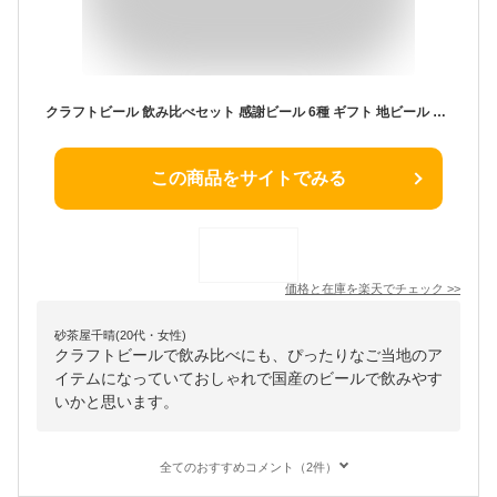
クラフトビール 飲み比べセット 感謝ビール 6種 ギフト 地ビール 詰め合わせ【クラフトビールの神が手がける できたて直送】【本州送料無料】誕生日プレゼント お中元 御中元 出産内祝い 結婚内祝い 暑中見舞い 還暦祝 お返し｜サンクトガーレン IPA 黒ビール おしゃれ 高級
この商品をサイトでみる
価格と在庫を
楽天
でチェック
>>
砂茶屋千晴(20代・女性)
クラフトビールで飲み比べにも、ぴったりなご当地のア
イテムになっていておしゃれで国産のビールで飲みやす
いかと思います。
全てのおすすめコメント（2件）