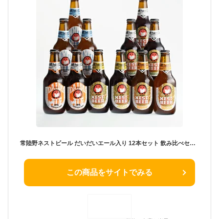
常陸野ネストビール だいだいエール入り 12本セット 飲み比べセット 詰め合わせ 木内酒造 クラフトビール 地ビール おしゃれ 大容量 ギフト 贈り物 お祝い プレゼント 内祝い 還暦祝い 誕生日 贈答用 お歳暮 母の日 父の日 お中元 [DHNB-48]
この商品をサイトでみる