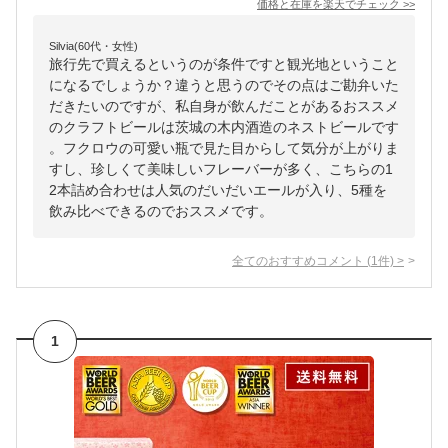
価格と在庫を
楽天
でチェック
>>
Silvia(60代・女性)
旅行先で買えるというのが条件ですと観光地ということ
になるでしょうか？違うと思うのでその点はご勘弁いた
だきたいのですが、私自身が飲んだことがあるおススメ
のクラフトビールは茨城の木内酒造のネストビールです
。フクロウの可愛い瓶で見た目からして気分が上がりま
すし、珍しくて美味しいフレーバーが多く、こちらの1
2本詰め合わせは人気のだいだいエールが入り、5種を
飲み比べできるのでおススメです。
全てのおすすめコメント
(
1
件)
>
1