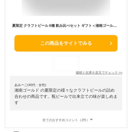
夏限定 クラフトビール 6種 飲み比べセット ギフト＜湘南ゴールド IPA 黒ビール ペールエール 詰め合わせ＞誕生日プレゼント お中元 御中元 出産内祝い 結婚内祝い【本州送料無料 あす楽】クラフトビールの神が手掛ける できたて直送 地ビール 神奈川 サンクトガーレン 酒
この商品をサイトでみる
価格と在庫を
楽天
でチェック
>>
あみーご(40代・女性)
湘南ゴールド の夏限定の様々なクラフトビールの詰め
合わせの商品です。瓶ビールで出来立ての味が楽しめま
す
全てのおすすめコメント（2件）