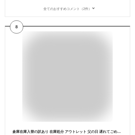
全てのおすすめコメント（2件）
8
倉庫在庫入替の訳あり 在庫処分 アウトレット 父の日 遅れてごめんね ビール ギフト 国産ビール 飲み比べセット 詰め合わせ プレゼント お酒 贈り物 父の日カード付 ワンランク上の全国クラフトビール18本 350ml缶 18種 送料無料 よなよなエール 化粧箱入 KOB