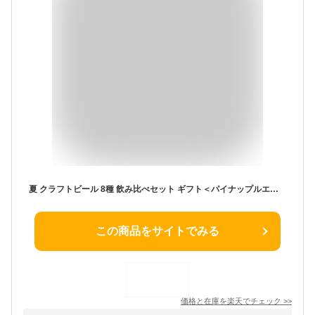
夏 クラフトビール 8種 飲み比べセット ギフト＜パイナップルエール 湘南ゴールド 黒ビール IPA チョコビール 地ビール 詰め合わせ＞誕生日プレゼント お中元 御中元 出産内祝い 結婚内祝い 還暦【本州送料無料】クラフトビールの神が手掛ける できたて直送 サンクトガーレン
この商品をサイトでみる
価格と在庫を
楽天
でチェック
>>