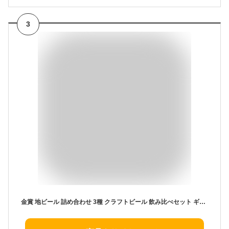
3
金賞 地ビール 詰め合わせ 3種 クラフトビール 飲み比べセット ギフト【クラフトビールの神が手掛ける】【本州送料無料 あす楽】神奈川 ご当地ビール 黒ビール サンクトガーレン お中元 御中元 暑中見舞い 誕生日プレゼント 出産内祝い 結婚内祝い お返し お試し おしゃれ