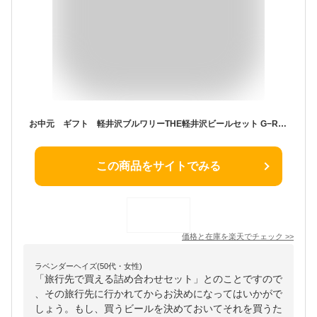
お中元 ギフト 軽井沢ブルワリーTHE軽井沢ビールセット G−RI 2026 送料無料 夏 贈答用 詰め合わせ お取り寄せ 中元ギフト 人気 高級 上司 友人 親戚 家族 両親 同僚 内祝い お祝い 御祝 お礼
この商品をサイトでみる
価格と在庫を
楽天
でチェック
>>
ラベンダーヘイズ(50代・女性)
「旅行先で買える詰め合わせセット」とのことですので
、その旅行先に行かれてからお決めになってはいかがで
しょう。もし、買うビールを決めておいてそれを買うた