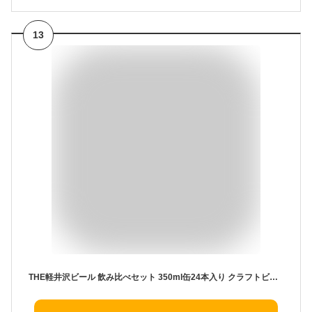
13
THE軽井沢ビール 飲み比べセット 350ml缶24本入り クラフトビール 地ビール 詰め合わせ 定番 8種 N-CX