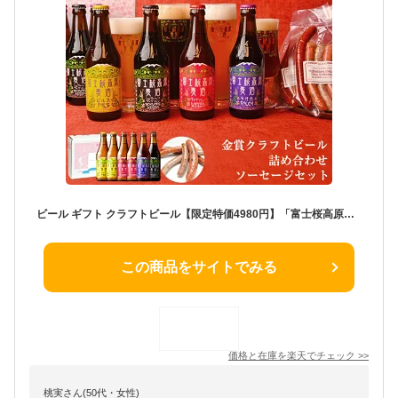
ビール ギフト クラフトビール【限定特価4980円】「富士桜高原麦酒・世界大会金賞 地ビール 6本飲み比べ＆ソーセージ2セット 330ml×6本」ビール ギフト 飲み比べセット 本州送料無料 飲み比べ クラフトビール 詰め合わせ 地ビール 内祝い バレンタイン ビール
この商品をサイトでみる
価格と在庫を
楽天
でチェック
>>
桃実さん(50代・女性)