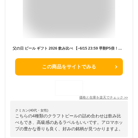
父の日 ビール ギフト 2026 飲み比べ 【~6/15 23:59 早割P5倍！】 伊勢角屋麦酒 セット クラフトビール 【 4種 12缶 セットA 】 12本 送料無料 贈答 プレゼント 酒 三重 伊勢 おしゃれ 地ビール ビール 伊勢角 isekado イセカド 詰め合わせ セット ソーシャルギフト可
この商品をサイトでみる
価格と在庫を
楽天
でチェック
>>
クミカン(40代・女性)
こちらの4種類のクラフトビールの詰め合わせは飲み比
べもでき、高級感のあるラベルもいいです。アロマホッ
プの豊かな香りも良く、好みの銘柄が見つかりますよ。