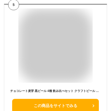
5
チョコレート麦芽 黒ビール 4種 飲み比べセット クラフトビール 地ビール ギフト【本州送料無料 あす楽】おしゃれ 珍しい 詰め合わせ ポーター スタウト サンクトガーレン 国産 贈答 出産内祝い・結婚内祝い・退職祝い・還暦祝い のし名入れ、誕生日プレゼント・父の日ギフト
この商品をサイトでみる