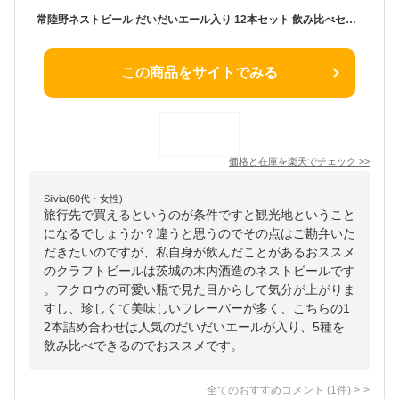
常陸野ネストビール だいだいエール入り 12本セット 飲み比べセット 詰め合わせ 木内酒造 クラフトビール 地ビール おしゃれ 大容量 ギフト 贈り物 お祝い プレゼント 内祝い 還暦祝い 誕生日 贈答用 お歳暮 母の日 父の日 お中元 [DHNB-48]
この商品をサイトでみる
価格と在庫を
楽天
でチェック
>>
Silvia(60代・女性)
旅行先で買えるというのが条件ですと観光地ということ
になるでしょうか？違うと思うのでその点はご勘弁いた
だきたいのですが、私自身が飲んだことがあるおススメ
のクラフトビールは茨城の木内酒造のネストビールです
。フクロウの可愛い瓶で見た目からして気分が上がりま
すし、珍しくて美味しいフレーバーが多く、こちらの1
2本詰め合わせは人気のだいだいエールが入り、5種を
飲み比べできるのでおススメです。
全てのおすすめコメント
(
1
件)
>