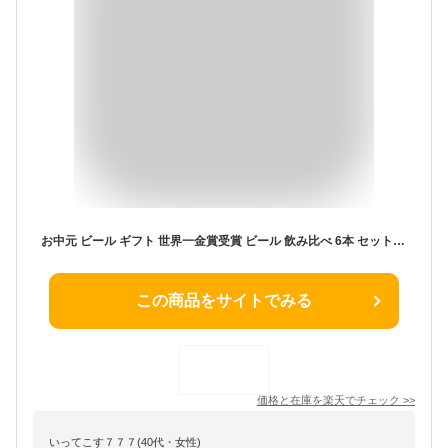
お中元 ビール ギフト 世界一金賞受賞 ビール 飲み比べ 6本 セット プレミアムビール クラフトビール おつまみ ソーセージ 詰め合わせ ビール飲み比べ 高級ビール ビールセット ご当地ビール 地ビール ギフトおしゃれ 贈り物 お祝い ランキング1位 御中元
この商品をサイトでみる
価格と在庫を
楽天
でチェック
>>
いってこす７７７(40代・女性)