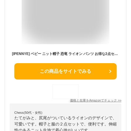
[IPENNYE] ベビー ニット帽子 恐竜 ライオン パンツ お得な2点セット 撮影 小道具 寝相アート 写真服 ニューボーンフォト 新生児 耳付き アニマル帽子 可愛い 寝相フォト撮影 新生児 出産祝い クリスマス プレゼント 赤ちゃん写真 コスチューム
この商品をサイトでみる
価格と在庫を
Amazon
でチェック
>>
Chess(50代・女性)
たてがみと、尻尾がついているライオンのデザインで、
可愛いです。帽子と服の２点セットで、便利です。伸縮
性のあるニット生地で着心地がいいです。