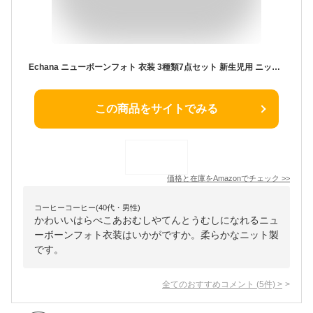
Echana ニューボーンフォト 衣装 3種類7点セット 新生児用 ニットコスチューム 月齢フォト 100日祝い 撮影小物
この商品をサイトでみる
価格と在庫を
Amazon
でチェック
>>
コーヒーコーヒー(40代・男性)
かわいいはらぺこあおむしやてんとうむしになれるニュ
ーボーンフォト衣装はいかがですか。柔らかなニット製
です。
全てのおすすめコメント
(
5
件)
>