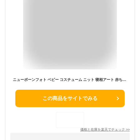
ニューボーンフォト ベビー コスチューム ニット 寝相アート 赤ちゃん コスプレ 動物 かわいい 衣装 ベビー服 帽子 パンツ セット ハーフバースデー フォト 写真撮影 記念写真 年賀状 男の子 女の子 新生児 出産祝い ハロウィン bcos-058
この商品をサイトでみる
価格と在庫を
楽天
でチェック
>>