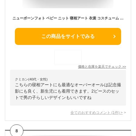
ニューボーンフォト ベビー ニット 寝相アート 衣裳 コスチューム オーバーオール & 帽子 2ピース セット 写真撮影 記念写真 年賀状 男の子 女の子 新生児
この商品をサイトでみる
価格と在庫を
楽天
でチェック
>>
クミカン(40代・女性)
こちらの寝相アートにも最適なオーバーオールは記念撮
影にも良く、新生児にも着用できます。2ピースのセッ
トで男の子らしいデザインもいいですね
全てのおすすめコメント
(
1
件)
>
8