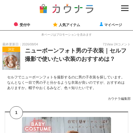
受付中
人気アイテム
マイページ
本ページはプロモーションを含みます
最終更新日：2026/08/04
71
View
24
コメント
決定
ニューボーンフォト男の子衣装｜セルフ
撮影で使いたい衣装のおすすめは？
セルフでニューボーンフォトを撮影するのに男の子衣装を探しています。
なんとなく一目で男の子と分かるような衣装が良いのですが、おすすめは
ありますか。帽子やおくるみなど、色々知りたいです。
カウナラ編集部
1