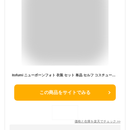
itofumi ニューボーンフォト 衣装 セット 単品 セルフ コスチューム くま耳 帽子 クマ帽子 ボンネット ブルマ ロンパース 男の子 女の子 0才 新生児 ベビー オーガニックコットン 日本製ベビー服 出産祝い 寝相アート コスチューム
この商品をサイトでみる
価格と在庫を
楽天
でチェック
>>