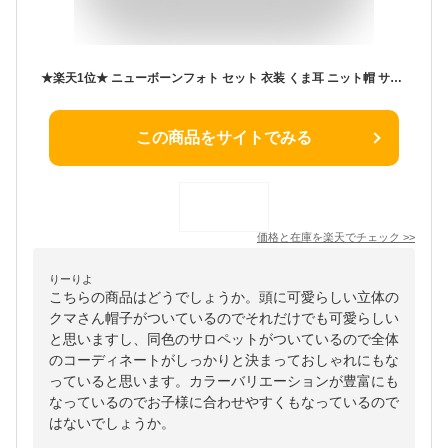
★楽天1位★ ニューボーンフォト セット 衣装 くま耳 ニット帽 サロペット セット 月齢フォト 寝相アート フォト グッズ 男の子 女の子 ベビー ニューボンフォト 簡単 セルフ撮影 くま 耳 新生児 赤ちゃん 出産祝い アニマル
この商品をサイトでみる
価格と在庫を
楽天
でチェック
>>
りーりよ
こちらの商品はどうでしょうか。頭に可愛らしい立体の
クマさん帽子がついているのでそれだけでも可愛らしい
と思いますし、同色のサロペットがついているので全体
のコーディネートがしっかりと決まっておしゃれにもな
っていると思います。カラーバリエーションが豊富にも
なっているのでお子様に合わせやすくもなっているので
はないでしょうか。