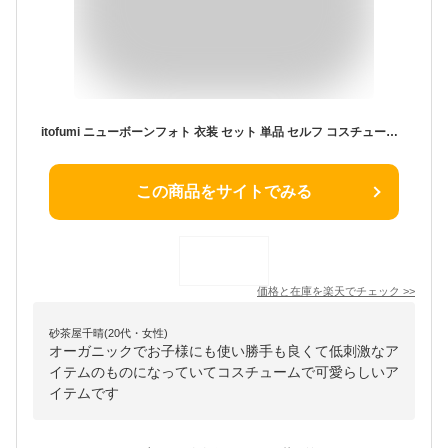
itofumi ニューボーンフォト 衣装 セット 単品 セルフ コスチューム くま耳 帽子 クマ帽子 ボンネット ブルマ ロンパース 男の子 女の子 0才 新生児 ベビー オーガニックコットン 日本製ベビー服 出産祝い 寝相アート コスチューム
この商品をサイトでみる
価格と在庫を
楽天
でチェック
>>
砂茶屋千晴(20代・女性)
オーガニックでお子様にも使い勝手も良くて低刺激なア
イテムのものになっていてコスチュームで可愛らしいア
イテムです