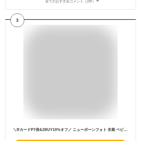
全てのおすすめコメント（2件）
3
＼RカードP7倍&2BUY10%オフ／ ニューボーンフォト 衣装 ベビー ハンチング帽子 サロペット テンガロンハット セット 月齢アート 新生児 赤ちゃん コスチューム ニューボンフォト フォトグッズ 撮影小物 男の子 ギフト 簡単 セルフ 撮影 出産祝い 記念撮影 子供服