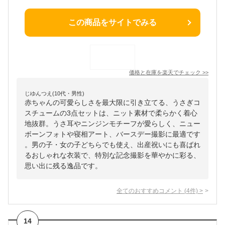
この商品をサイトでみる
価格と在庫を
楽天
でチェック
>>
じゆんつえ(10代・男性)
赤ちゃんの可愛らしさを最大限に引き立てる、うさぎコ
スチュームの3点セットは、ニット素材で柔らかく着心
地抜群。うさ耳やニンジンモチーフが愛らしく、ニュー
ボーンフォトや寝相アート、バースデー撮影に最適です
。男の子・女の子どちらでも使え、出産祝いにも喜ばれ
るおしゃれな衣装で、特別な記念撮影を華やかに彩る、
思い出に残る逸品です。
全てのおすすめコメント
(
4
件)
>
14