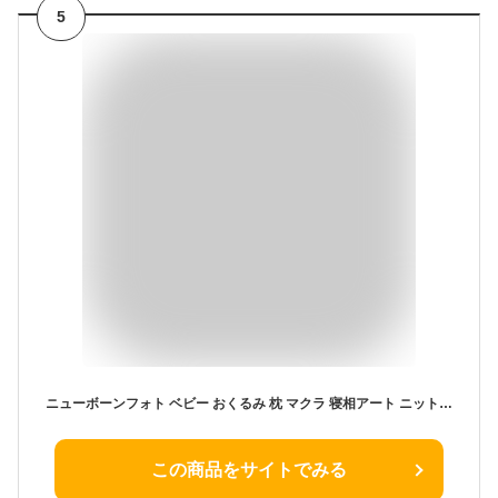
5
ニューボーンフォト ベビー おくるみ 枕 マクラ 寝相アート ニット 衣裳 コスチューム セット 帽子 写真撮影 記念 記念写真 年賀状 男の子 女の子 新生児 乳児 出産祝い プレゼント
この商品をサイトでみる