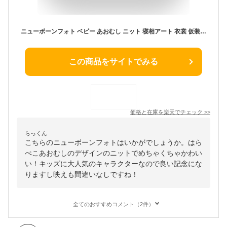
ニューボーンフォト ベビー あおむし ニット 寝相アート 衣裳 仮装 コスチューム 帽子 パンツ セット 写真撮影 記念写真 年賀状 男の子 女の子 新生児 ユ00582-2
この商品をサイトでみる
価格と在庫を
楽天
でチェック
>>
らっくん
こちらのニューボーンフォトはいかがでしょうか。はら
ぺこあおむしのデザインのニットでめちゃくちゃかわい
い！キッズに大人気のキャラクターなので良い記念にな
りますし映えも間違いなしですね！
全てのおすすめコメント（2件）