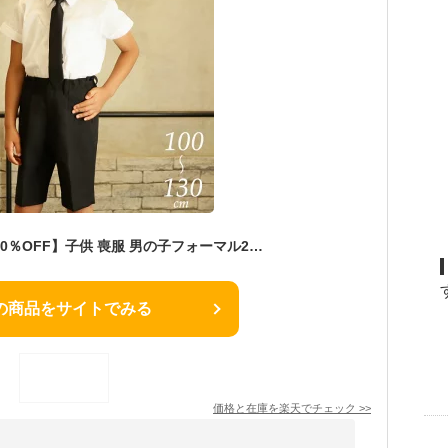
【65周年】【セール10％OFF】子供 喪服 男の子フォーマル2点セット 半袖シャツ・ハーフパンツ 100 110 120 130cm(8833-5401-set) CHOPIN/ショパン[キッズ 葬式 法事 礼服 冠婚葬祭 小学校 受験 結婚式 発表会 合唱コンクール 衣装 黒 紺 ブラック ネイビー 制服]
の商品をサイトでみる
価格と在庫を
楽天
でチェック
>>