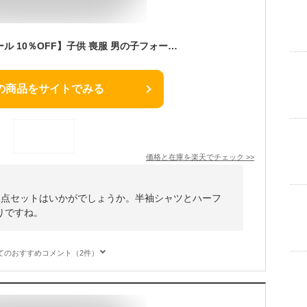
【66周年記念】【セール 10％OFF】子供 喪服 男の子フォーマル2点セット 半袖シャツ・ハーフパンツ 100 110 120 130cm(8833-5401-set) CHOPIN/ショパン[キッズ 葬式 法事 礼服 冠婚葬祭 小学校 受験 結婚式 発表会 合唱コンクール 衣装 黒 紺 ブラック ネイビー 制服]
の商品をサイトでみる
価格と在庫を
楽天
でチェック
>>
2点セットはいかがでしょうか。半袖シャツとハーフ
りですね。
てのおすすめコメント（2件）