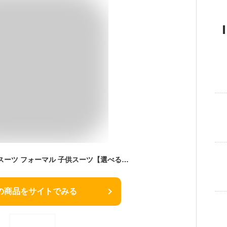
【レンタル】男の子 スーツ フォーマル 子供スーツ【選べる半袖長袖シャツ】【靴セット】男児ベストスーツ BOY-S26 黒【半ズボン 夏 男子 男の子 半袖 長袖 シャツ パンツ 100 110 120 130 キッズ 結婚式 入学式 入園式 卒園式 子供服 喪服 法事】【B06】送料無料
の商品をサイトでみる