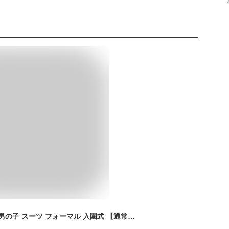
[RED PONY] 入学式 男の子 スーツ フォーマル 入園式 【通常A体サイズ】 (120cm, クロ×シロ(03))