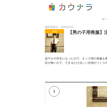
本ペ
最終更新日：2026/07/31
決定
【男の子用喪服】
息子が小学生になったので、キッズ用の喪服を
症が怖いので、できるだけ涼しい生地やつくり
1