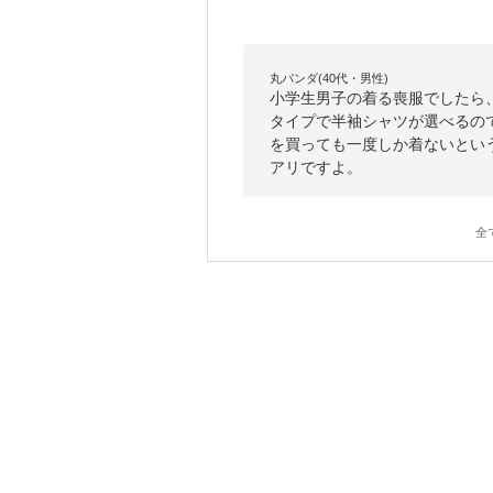
丸パンダ(40代・男性)
小学生男子の着る喪服でしたら
タイプで半袖シャツが選べるの
を買っても一度しか着ないとい
アリですよ。
全