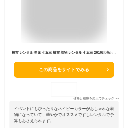
被布 レンタル 男児 七五三 被布 着物 レンタル 七五三 2610紺地かぶと x 白地吉祥文様 2歳男の子 七五三 男児 着物 3歳 子供 きもの 被布 セット お正月 和装 お祝い 3才 2才 男の子 被布コート 新品足袋プレゼント 往復送料無料【レンタル】
この商品をサイトでみる
価格と在庫を
楽天
でチェック
>>
イベントにもぴったりなネイビーカラーがおしゃれな着
物になっていて、華やかでオススメですしレンタルで予
算もおさえられます。