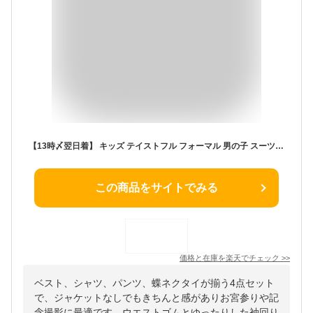
【13時〆翌日着】 キッズ テイストフル フォーマル 男の子 スーツ シャツ セット 子供スーツ キッズスーツ おしゃれ 子供服 子供 結婚式 お呼ばれ 誕生日 お宮参り 記念撮影 小学生 かっこいい 1歳 2歳 3歳 4歳 5歳 洋装 衣装 葬式 幼児 誕生日
この商品をサイトでみる
価格と在庫を
楽天
でチェック
>>
ベスト、シャツ、パンツ、蝶ネクタイが揃う4点セット
で、ジャケットなしでもきちんと感がありお宮参りや記
念撮影に最適です。ウエストゴムとゆったりした袖回り