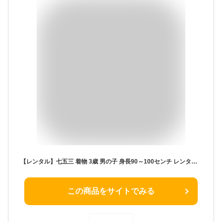
【レンタル】七五三 着物 3歳 男の子 身長90～100センチ レンタル おしゃれ アンティーク レトロ 和風モダン古典 3歳男の子 被布 753着物 被布フルセット 753 子供 きもの 七五三レンタル 貸衣装 貸衣裳 往復送料無料 /4-13 白色 青色
この商品をサイトでみる