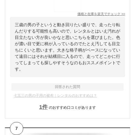
価格と在庫を
楽天
でチェック
>>
三歳の男の子というと動き回りたい盛りで、走ったり転
んだりする可能性も高いので、レンタルとはいえ汚れが
目立たない方が良いかなと思いこちらを選びました。色
が濃い目で更に柄が入っているのでたとえ汚しても目立
ちにくいと思います。大きな格子柄がベースになってい
て遠目にはそれが結構目に入るので、走ってどこかに行
ってしまっても探しやすそうなのもおススメポイントで
す。
回答された質問
七五三の男の子用の被布｜レンタルのおすすめは？
1
件
のおすすめ口コミがあります
7