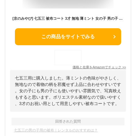
[京のみやび] 七五三 被布コート 3才 無地 薄ミント 女の子 男の子 ポリエステル
この商品をサイトでみる
価格と在庫を
Amazon
でチェック
>>
七五三用に購入しました。薄ミントの色味がやさしく、
無地なので着物の柄を邪魔せず上品に合わせやすいです
。女の子にも男の子にも使いやすい雰囲気で、写真映え
もすると思います。ポリエステル素材なので扱いやすく
、3才のお祝い用として用意しやすい被布コートです。
回答された質問
七五三の男の子用の被布｜レンタルのおすすめは？