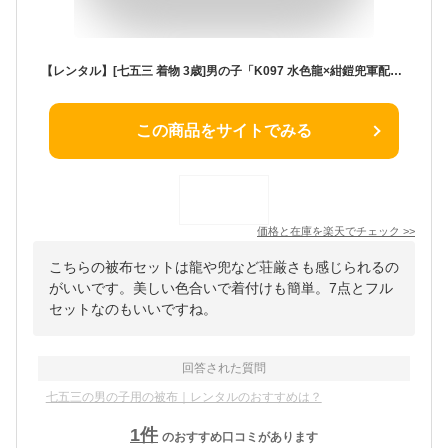
【レンタル】[七五三 着物 3歳]男の子「K097 水色龍×紺鎧兜軍配」 男の子 七五三レンタル 3歳 男児 被布 三歳 子供 きものレンタル
この商品をサイトでみる
価格と在庫を
楽天
でチェック
>>
こちらの被布セットは龍や兜など荘厳さも感じられるの
がいいです。美しい色合いで着付けも簡単。7点とフル
セットなのもいいですね。
回答された質問
七五三の男の子用の被布｜レンタルのおすすめは？
1
件
のおすすめ口コミがあります