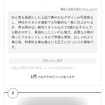
価格と在庫を
楽天
でチェック
>>
白と青を基調とした上品で爽やかなデザインが写真映え
し、神社やスタジオ撮影でも印象的な一枚に仕上がりま
す。帯を締めない被布スタイルなので3歳のお子さんで
も動きやすく、着崩れしにくいのも魅力。必要な小物が
揃ったフルセットレンタルで準備も簡単。おしゃれさと
着心地、利便性を兼ね備えた七五三にぴったりの着物で
す。
回答された質問
七五三の男の子用の被布｜レンタルのおすすめは？
1
件
のおすすめ口コミがあります
8