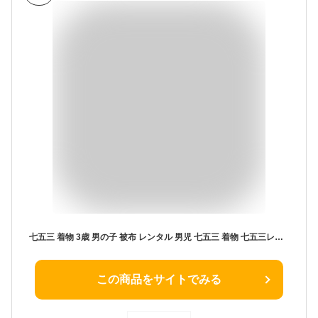
七五三 着物 3歳 男の子 被布 レンタル 男児 七五三 着物 七五三レンタル 2374 黒白市松×黒白地 龍 3歳 3才 3歳男の子 男児 着物 子供 きもの被布セット お正月 和装 お祝い 男の子 被布コート 新品足袋プレゼント 往復送料無料【レンタル】
この商品をサイトでみる