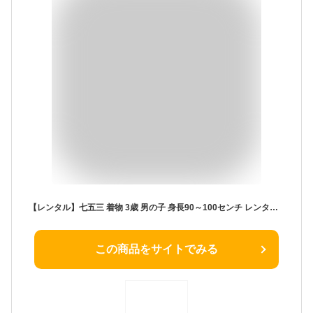
【レンタル】七五三 着物 3歳 男の子 身長90～100センチ レンタル おしゃれ アンティーク レトロ 和風モダン古典 3歳男の子 被布 753着物 被布フルセット 753 子供 きもの 七五三レンタル 貸衣装 貸衣裳 往復送料無料 /3AO4-55
この商品をサイトでみる