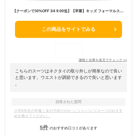
【クーポンで30%OFF 3/4 9:00迄】【卒業】キッズ フォーマルスーツ 4点セット ジャケット+ブラウス+ロングパンツ+ネクタイ パンツスーツ 入学式 卒業式 発表会 結婚式 女の子 子供服 子ども こども ジュニア ティーンズ 小学生 ニッセン nissen 140 150 160 165 春服 卒服
この商品をサイトでみる
価格と在庫を
楽天
でチェック
>>
こちらのスーツはネクタイの取り外しが簡単なので良い
と思います。ウエストが調節できるので良いと思います
。
回答された質問
小学6年生の卒服｜女の子向けのかっこいいパンツスーツのおすす
めを教えてください。
5
件
のおすすめ口コミがあります