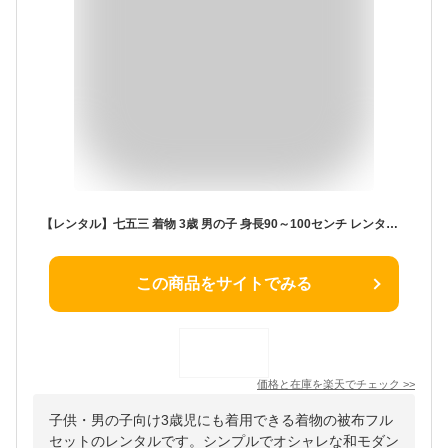
【レンタル】七五三 着物 3歳 男の子 身長90～100センチ レンタル おしゃれ アンティーク レトロ 和風モダン古典 3歳男の子 被布 753着物 被布フルセット 753 子供 きもの 七五三レンタル 貸衣装 貸衣裳 往復送料無料 /3AO5-05 お揃いコーデ 黒 疋田柄 ベージュ
この商品をサイトでみる
価格と在庫を
楽天
でチェック
>>
子供・男の子向け3歳児にも着用できる着物の被布フル
セットのレンタルです。シンプルでオシャレな和モダン