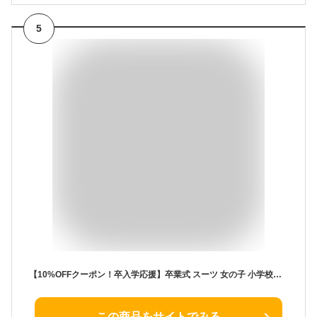
5
【10%OFFクーポン！卒入学応援】卒業式 スーツ 女の子 小学校女子 小学生 パンツ 150 160 165cm パンツスーツ 4点セット (ジャケット ブラウス パンツ) 子供服 卒服 小学校卒業式スーツ 子供スーツ ジュニアスーツ フォーマル 結婚式 イネス 服 かっこいい
この商品をサイトでみる