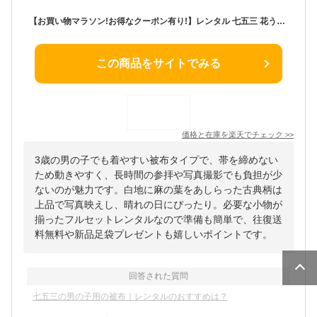
【お買い物マラソン!お得なクーポン有り!】レンタル 七五三 花うさぎ 被布コート 三歳 男児 着物 アンサンブル フルセット【3歳 貸衣装 子供 男の子 着物セット】お正月 卒業式【往復送料無料】古典 白 麻の葉 新品足袋プレゼント
この商品をサイトでみる
価格と在庫を
楽天
でチェック
>>
3歳の男の子でも着やすい被布タイプで、帯を締めない
ため動きやすく、長時間の参拝や写真撮影でも負担が少
ないのが魅力です。白地に麻の葉をあしらった古典柄は
上品で写真映えし、晴れの日にぴったり。必要な小物が
揃ったフルセットレンタルなので準備も簡単で、往復送
料無料や新品足袋プレゼントも嬉しいポイントです。
回答された質問
七五三の男の子用の被布｜レンタルのおすすめは？