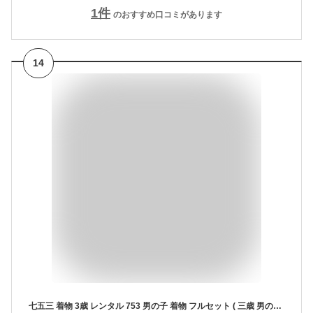
1
件
のおすすめ口コミがあります
14
七五三 着物 3歳 レンタル 753 男の子 着物 フルセット ( 三歳 男の子 被布 ) 0132 陽気な天使 兜 薄茶 /青 ピーコックブルー【753 衣装 着物 前撮り 子供 きもの レンタル おとこのこ 男児 男子 ブランド】 送料無料 【レンタル】