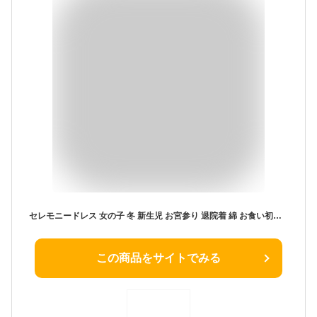
セレモニードレス 女の子 冬 新生児 お宮参り 退院着 綿 お食い初め ワンピース おしゃれ 刺繍 帽子 ベビードレス 60 70 80 バースデイ
この商品をサイトでみる