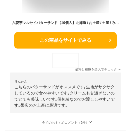
六花亭マルセイバターサンド【10個入】北海道 / お土産 / 土産 / みやげ / お菓子帯広 / ご当地 / 人気 / 定番 / スイーツレーズン / クリーム / ギフト / プレゼントお返し / 景品 / 内祝 / 母の日 / 父の日敬老の日 / 御中元 / 御歳暮
この商品をサイトでみる
価格と在庫を
楽天
でチェック
>>
りんたん
こちらのバターサンドがオススメです｡生地がサクサク
しているので食べやすいです｡クリームも甘過ぎないの
でとても美味しいです｡個包装なのでお渡ししやすいで
す｡帯広のお土産に最適です｡
全てのおすすめコメント（2件）