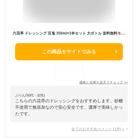
六花亭 ドレッシング 百鬼 350ml×3本セット 大ボトル 送料無料モンシェルトントン 北海道 お土産 人気 お歳暮 ギフト 贈答 お取り寄せ ごちそう グルメ 2025 プチギフト 帯広 お試し 調味料 美味しい リピーター多数 砂糖不使用 万能調味料 誕生日 お礼 お返し
この商品をサイトでみる
価格と在庫を
楽天
でチェック
>>
ぷりん(50代・女性)
こちらの六花亭のドレッシングをおすすめします。砂糖
不使用で無添加なので安心安全です。濃厚で美味しかっ
たです。
全てのおすすめコメント
(
1
件)
>