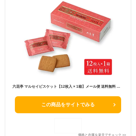
六花亭 マルセイビスケット【12枚入 × 1箱】メール便 送料無料 マルセイシリーズ ギフト プレゼント 紙袋 同梱 バターサンド クッキー 北海道 お土産 定番 バレンタイン ホワイトデー お返し 帯広 退職 お礼 お祝い 個包装 転勤 お礼 お返し 御供 感謝
この商品をサイトでみる
価格と在庫を
楽天
でチェック
>>