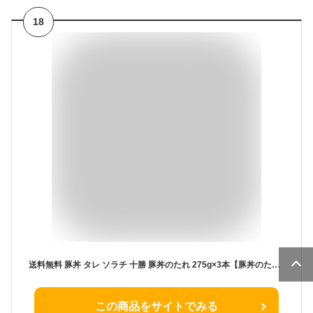
18
送料無料 豚丼 タレ ソラチ 十勝 豚丼のたれ 275g×3本【豚丼のたれ 帯広 どんぶり 万能調味料】
この商品をサイトでみる