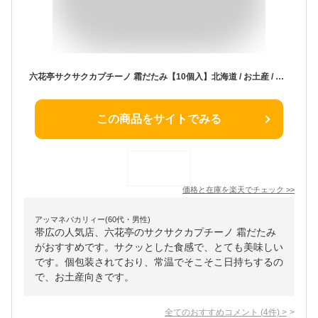
六花亭サクサクカプチーノ 霜だたみ【10個入】北海道 / お土産 / 土産 / みやげ / お菓子スイーツ / パイ生地 / 人気 / 帯広 / お祝いご挨拶 / ギフト / プレゼントお返し / 景品 / 内祝 / 母の日 / 父の日敬老の日 / 御中元 / 御歳暮
この商品をサイトでみる
価格と在庫を
楽天
でチェック
>>
アッマネバカリィー(60代・男性)
帯広の人気店、六花亭のサクサクカプチーノ 霜だたみ
がおすすめです。サクッとした食感で、とても美味しい
です。個包装されており、常温でそこそこ日持ちするの
で、お土産向きです。
全てのおすすめコメント
(
4
件)
>