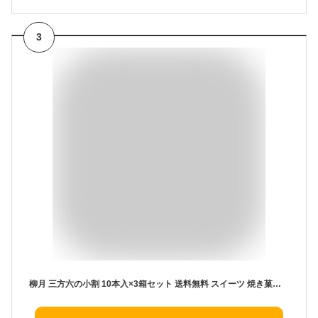
3
柳月 三方六の小割 10本入×3箱セット 送料無料 スイーツ 焼き菓子 焼菓子 バウムクーヘン バームクーヘン お土産 熨斗 りゅうげつ プチ ギフト 内祝い 結婚 ケーキ 帯広 小割り お返し 北海道 お菓子 チョコ以外 ばらまき 個包装 【冷】 お中元 御中元 お歳暮 御歳暮