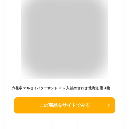
六花亭 マルセイバターサンド 20ヶ入 詰め合わせ 北海道 贈り物 ギフト 熨斗 まとめ買い 人気 商品 マルセイ お返し お菓子 チョコ以外 ばらまき 個包装 プレゼント 卒業 転勤 異動 2025 お土産 レーズンサンド 帯広 有名 お中元 御中元 お歳暮 御歳暮 敬老の日 孫から
この商品をサイトでみる