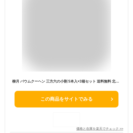
柳月 バウムクーヘン 三方六の小割 5本入×3箱セット 送料無料 北海道お土産 焼き菓子 チョコレート バームクーヘン ギフト 熨斗 内祝い ケーキ 帯広 小割り お返し チョコ以外 個包装 プレゼント ホワイトデー お返し ばら 散き 2026 おしゃれ お菓子
この商品をサイトでみる
価格と在庫を
楽天
でチェック
>>