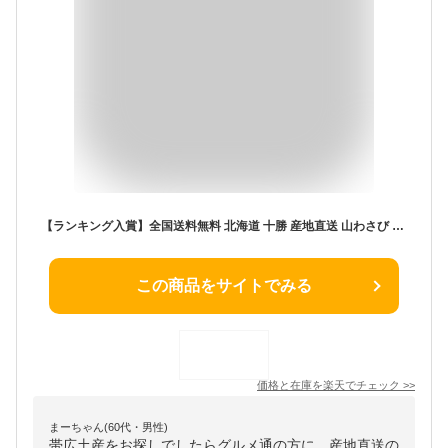
【ランキング入賞】全国送料無料 北海道 十勝 産地直送 山わさび 500g 激辛 ホースラディッシュ 西洋わさび 蝦夷山わさび 帯広 生 わさび お土産 グルメ 焼肉 バーベキュー BBQ 香味野菜 生わさび
この商品をサイトでみる
価格と在庫を
楽天
でチェック
>>
まーちゃん(60代・男性)
帯広土産をお探しでしたらグルメ通の方に、産地直送の