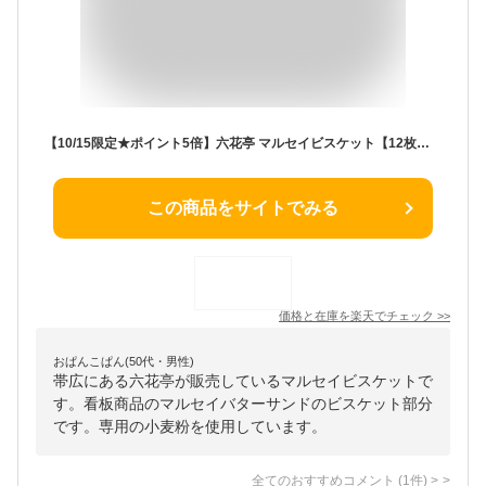
【10/15限定★ポイント5倍】六花亭 マルセイビスケット【12枚入 × 3箱セット】メール便 送料無料 マルセイシリーズ ギフト プレゼント 紙袋 同梱 バターサンド クッキー 北海道 お土産 定番 ハロウィン お歳暮 冬ギフト 帯広 退職 個包装 転勤 お礼 お返し 御供 感謝
この商品をサイトでみる
価格と在庫を
楽天
でチェック
>>
おぱんこぱん(50代・男性)
帯広にある六花亭が販売しているマルセイビスケットで
す。看板商品のマルセイバターサンドのビスケット部分
です。専用の小麦粉を使用しています。
全てのおすすめコメント
(
1
件)
>