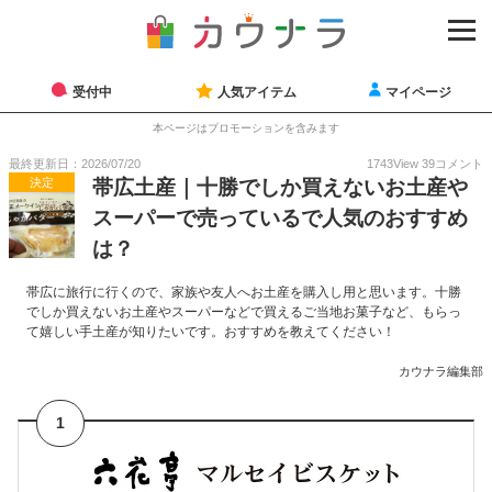
受付中
人気アイテム
マイページ
本ページはプロモーションを含みます
最終更新日：2026/07/20
1743
View
39
コメント
決定
帯広土産｜十勝でしか買えないお土産や
スーパーで売っているで人気のおすすめ
は？
帯広に旅行に行くので、家族や友人へお土産を購入し用と思います。十勝
でしか買えないお土産やスーパーなどで買えるご当地お菓子など、もらっ
て嬉しい手土産が知りたいです。おすすめを教えてください！
カウナラ編集部
1