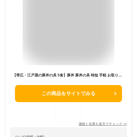
【帯広・江戸屋の豚丼の具 5食】豚丼 豚丼の具 時短 手軽 お取り寄せグルメ 冷凍食品 冷凍 おかず 冷食 お惣菜 差し入れ 記念日 ご当地グルメ 北海道 夜ごはん 時短 手軽 おいしい 人気 売れ筋 お得 手土産 お土産 豪華
この商品をサイトでみる
価格と在庫を
楽天
でチェック
>>
りいど(40代・女性)