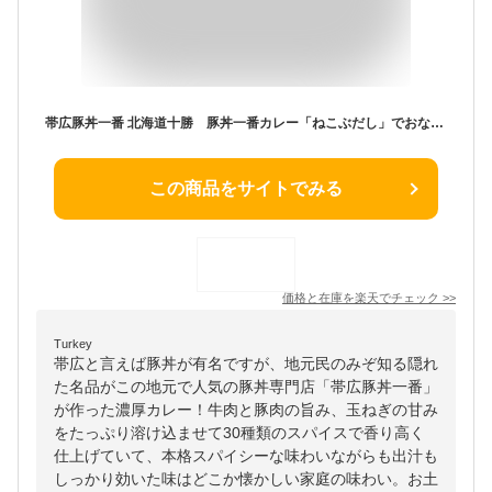
帯広豚丼一番 北海道十勝 豚丼一番カレー「ねこぶだし」でおなじみ「とれたて！美味いもの市」から登場
この商品をサイトでみる
価格と在庫を
楽天
でチェック
>>
Turkey
帯広と言えば豚丼が有名ですが、地元民のみぞ知る隠れ
た名品がこの地元で人気の豚丼専門店「帯広豚丼一番」
が作った濃厚カレー！牛肉と豚肉の旨み、玉ねぎの甘み
をたっぷり溶け込ませて30種類のスパイスで香り高く
仕上げていて、本格スパイシーな味わいながらも出汁も
しっかり効いた味はどこか懐かしい家庭の味わい。お土