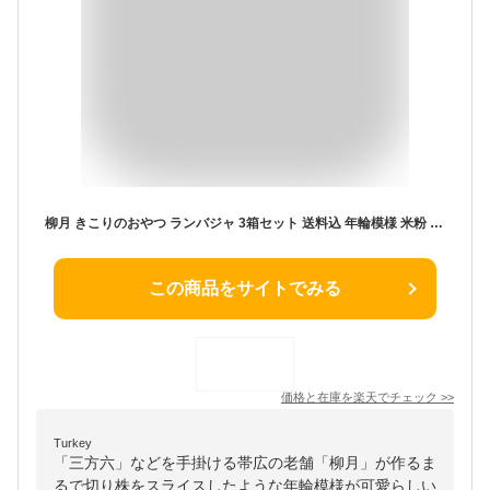
柳月 きこりのおやつ ランバジャ 3箱セット 送料込 年輪模様 米粉 クッキー プレゼント ギフト お中元 まとめ買い クリスマス お歳暮 個包装 熨斗 お菓子 帯広 お中元 御中元 お歳暮 御歳暮
この商品をサイトでみる
価格と在庫を
楽天
でチェック
>>
Turkey
「三方六」などを手掛ける帯広の老舗「柳月」が作るま
るで切り株をスライスしたような年輪模様が可愛らしい