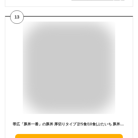
13
帯広「豚丼一番」の豚丼 厚切りタイプ 計5食/10食(ぶたいち 豚丼の具 北海道 豚丼 帯広 豚肉 豚丼のたれ付き 十勝 豚丼 グルメ ご当地 お土産 北海道土産 おかず 誕生日プレゼント 食べ物 御歳暮ギフト お肉 ギフト set 北国からの贈り物 産直ギフト)