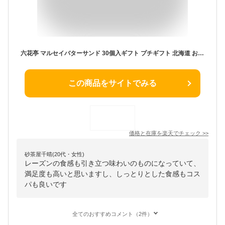
六花亭 マルセイバターサンド 30個入ギフト プチギフト 北海道 お土産 スイーツ レーズンサンド お茶請け サンドクッキー 帯広 お菓子 洋菓子 誕生日 内祝い 個包装 退職 お祝い 転勤 お礼 お返し 御供 感謝 有名 定番
この商品をサイトでみる
価格と在庫を
楽天
でチェック
>>
砂茶屋千晴(20代・女性)
レーズンの食感も引き立つ味わいのものになっていて、
満足度も高いと思いますし、しっとりとした食感もコス
パも良いです
全てのおすすめコメント（2件）