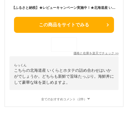
【ふるさと納税】★レビューキャンペーン実施中！★北海道産 いくら 160g・250g & ほたて 500g セット 高評価 お刺身 国産 イクラ醤油漬け 鮭いくら 鮭卵 ほたて貝柱 帆立 ホタテ 海鮮丼 詰め合わせ ギフト 魚介類 発送時期が選べる 定期便 冷凍 ランキング F4F-2146var
この商品をサイトでみる
価格と在庫を
楽天
でチェック
>>
らっくん
こちらの北海道産 いくらとホタテの詰め合わせはいか
がでしょうか。どちらも新鮮で旨味たっぷり。海鮮丼に
して豪華な味を楽しめますよ。
全てのおすすめコメント（2件）