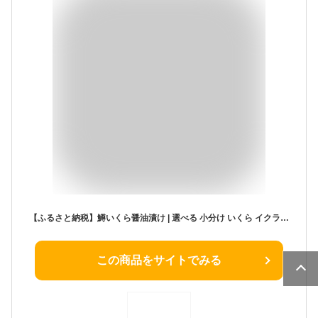
【ふるさと納税】鱒いくら醤油漬け | 選べる 小分け いくら イクラ 鱒 鱒卵 マス ます 醤油漬け 醤油 しょうゆ漬け 400g 600g 800g ご飯の友 海鮮 海鮮食品 おかず 惣菜 お取り寄せ お取り寄せグルメ グルメ 冷凍 ふるさと納税 故郷
この商品をサイトでみる