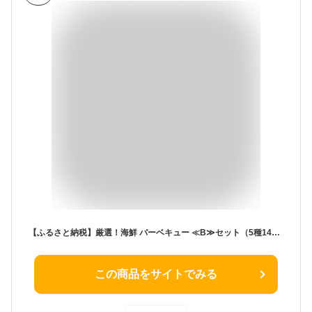
【ふるさと納税】厳選！海鮮 バーベキュー ≪B≫セット（5種14品、3〜4人用） エビ サザエ ホタテ 牡蠣 アワビ BBQ アウトドア 網焼き 冷凍便 [e04-a005]
この商品をサイトでみる