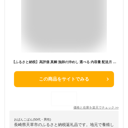
【ふるさと納税】高評価 真鯛 漁師の沖めし 選べる 内容量 配送月 70g 5袋 8袋 こだわり 新鮮 天草荒波鯛 漁師めし 小分け 海鮮丼 鯛茶漬け ゴマ風味 プリプリ 養殖 ご飯のお供 冷凍 海鮮 海の幸 魚介類 丸木水産漁業 グルメ お取り寄せグルメ 熊本県 天草市 送料無料
この商品をサイトでみる
価格と在庫を
楽天
でチェック
>>
おぱんこぱん(50代・男性)
長崎県天草市のふるさと納税返礼品です。地元で養殖し