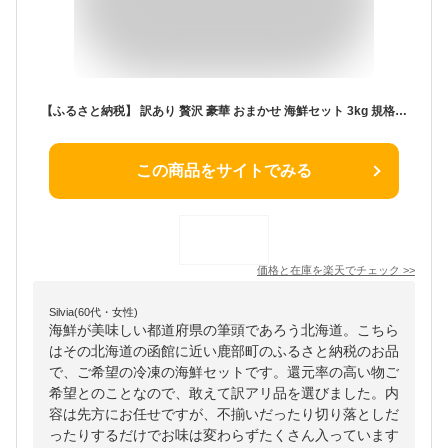
【ふるさと納税】 訳あり 贅沢 豪華 おまかせ 海鮮セット 3kg 規格外 不揃い キズ 切り落とし ほたて 明太子 いか 魚介 魚介類 厳選 詰め合わせ SDGs フードロス 冷凍 送料無料
この商品をサイトでみる
価格と在庫を
楽天
でチェック
>>
Silvia(60代・女性)
海鮮が美味しい都道府県の筆頭であろう北海道。こちら
はその北海道の函館に近い鹿部町のふるさと納税のお品
で、ご希望の冷凍の海鮮セットです。還元率の高い物ご
希望とのことなので、敢えて訳アリ品を選びました。内
容は先方にお任せですが、不揃いだったり切り落としだ
ったりするだけでお味は変わらずたくさん入っています