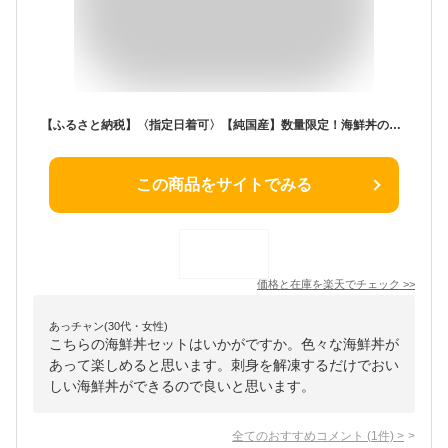
【ふるさと納税】〈指定日着可〉【純国産】数量限定！海鮮丼の具の贅沢6種類セット/ 送料無料 福井県 越前市 武生 冷凍 鮪 まぐろ サーモン タイ 鯛 鮭 いくら タレ付き いか イカ ぶり ブリ とびっこ 発送時期が選べる(18209)
この商品をサイトでみる
価格と在庫を
楽天
でチェック
>>
あっチャン(30代・女性)
こちらの海鮮丼セットはいかがですか。色々な海鮮丼が
あって楽しめると思います。刺身を解凍するだけでおい
しい海鮮丼ができるので良いと思います。
全てのおすすめコメント
(
1
件)
>