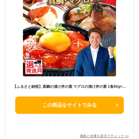
【ふるさと納税】真鯛の漬け丼の素 マグロの漬け丼の素 1食80g×各5パック 計10パック たい 鯛 まぐろ 鮪 冷凍配送 保存食 小分け 漬け丼 セット 海鮮 漬け 海鮮丼 冷凍配送 食品 刺身 鯛茶漬け 個包装 一人暮らし 女性 男性 父の日 高知県 故郷納税 10000円【koyofr】
この商品をサイトでみる
価格と在庫を
楽天
でチェック
>>