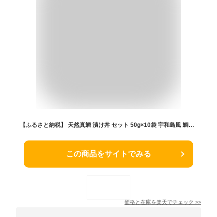
【ふるさと納税】 天然真鯛 漬け丼 セット 50g×10袋 宇和島風 鯛めし お茶漬け 海鮮丼 手軽 簡単調理 健康 魚介 冷凍 小分け 保存食 高タンパク 高級 鯛 ごはんのお供 ギフト 贈答用 海鮮グルメ お取り寄せ 人気 ご当地グルメ 産地直送 家庭用 愛媛県 松山市 送料無料
この商品をサイトでみる
価格と在庫を
楽天
でチェック
>>