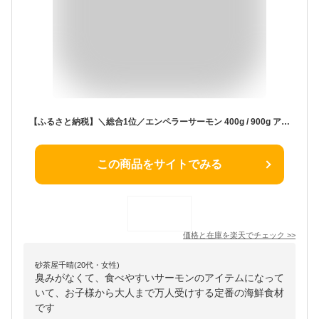
【ふるさと納税】＼総合1位／エンペラーサーモン 400g / 900g アトランティック 800g 小分け 訳あり ふるさと納税 サーモン 刺身 ふるさと納税 鮭 冷凍 さけ サケ 海鮮 魚 生食サーモン 人気 ランキング 多数入賞 北海道 白糠町
この商品をサイトでみる
価格と在庫を
楽天
でチェック
>>
砂茶屋千晴(20代・女性)
臭みがなくて、食べやすいサーモンのアイテムになって
いて、お子様から大人まで万人受けする定番の海鮮食材
です