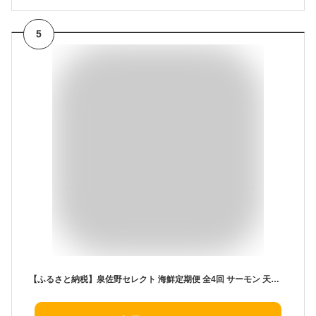
5
【ふるさと納税】泉佐野セレクト 海鮮定期便 全4回 サーモン 天然まぐろ かつお 真鯛【毎月配送コース】 定額減税 冷凍 海産物 お刺身 カルパッチョ ソテー ムニエル 海鮮丼 薄スライス 個包装 骨抜き 小分け 真空パック 柵状 厚切り 薄切り 泉佐野市 送料無料