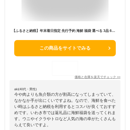
【ふるさと納税】年末着日指定 先行予約 海鮮 福袋 選べる 3品 6品 セット 定期便 ｜ 本マグロ 大トロ 中トロ うに いくら 漬けまぐろ ネギトロ まぐろ処一条 冷凍 魚 魚介 海鮮丼 まぐろ 刺身 人気 おすすめ イクラ醤油漬け 選べる配送月 年内配送可 指定日 年末にお届け
この商品をサイトでみる
価格と在庫を
楽天
でチェック
>>
aki(40代・男性)
今や肉よりも魚介類の方が割高になってしまっていて、
なかなか手が出にくいですよね。なので、海鮮を食べた
い時はふるさと納税を利用するとコスパが良くておすす
めです。いわき市では返礼品に海鮮福袋を送ってくれま
す。ウニやイクラやトロなど人気の海の幸がたくさんも
らえて良いですよ。