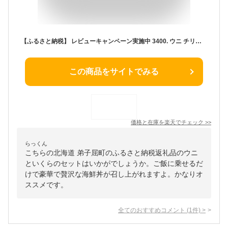
【ふるさと納税】 レビューキャンペーン実施中 3400. ウニ チリ産 冷凍 いくら 二色丼 うに 雲丹 イクラ 海鮮 海鮮丼 うに丼 いくら丼 いくら醤油漬け いくら200g（アメリカ産）＆うに（チリ産）100g×2個セット 送料無料 北海道 弟子屈町
この商品をサイトでみる
価格と在庫を
楽天
でチェック
>>
らっくん
こちらの北海道 弟子屈町のふるさと納税返礼品のウニ
といくらのセットはいかがでしょうか。ご飯に乗せるだ
けで豪華で贅沢な海鮮丼が召し上がれますよ。かなりオ
ススメです。
全てのおすすめコメント
(
1
件)
>