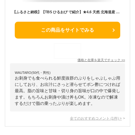
【ふるさと納税】【TBS ひるおび で紹介】★4.6 天然 北海道産 極寒ぶり ぶりしゃぶ セット 200g~400g ふるさと納税 魚 しゃぶしゃぶ 海鮮 北海道 ブリ 鰤 ぶり 北海道産 寒ブリ 寒ぶり ブリしゃぶ 海鮮しゃぶしゃぶ 鍋 ギフト 刺身 さしみ 人気 ランキング 白糠町
この商品をサイトでみる
価格と在庫を
楽天
でチェック
>>
WAUTARO(50代・男性)
お刺身でも食べられる鮮度抜群のぶりをしゃぶしゃぶ用
にしており、お出汁にさっと潜らせてポン酢につければ
最高。脂の旨味と甘味・切り身の旨味が口の中で爆発し
ます。もちろんお刺身や漬け丼もOK。冷凍なので解凍
するだけで脂の乗ったぶりが楽しめます。
全てのおすすめコメント
(
1
件)
>