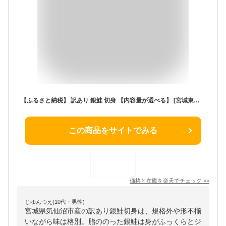
【ふるさと納税】 訳あり 銀鮭 切身 【内容量が選べる】 [宮城東洋 宮城県 気仙沼市 20564665] 鮭 魚介類 海鮮 訳アリ 規格外 不揃い さけ サケ 鮭切身 シャケ 切り身 冷凍 家庭用 おかず 弁当 支援 サーモン 銀鮭切り身 魚 わけあり 2kg 3kg 定期便
この商品をサイトでみる
価格と在庫を
楽天
でチェック
>>
じゆんつえ(10代・男性)
宮城県気仙沼市産の訳あり銀鮭切身は、規格外や形不揃
いながら味は格別。脂ののった銀鮭は身がふっくらとジ