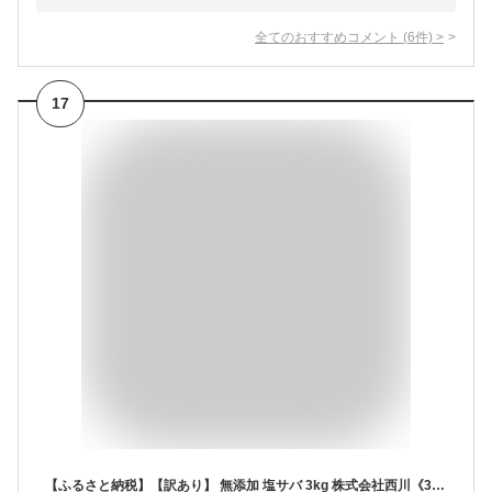
全てのおすすめコメント
(
6
件)
>
17
【ふるさと納税】【訳あり】 無添加 塩サバ 3kg 株式会社西川《30日以内に出荷予定(土日祝除く)》千葉県 勝浦市 塩サバ さば 切り身 魚 無添加 冷凍 訳あり【配送不可地域：離島】切身 大容量 規格外 贈り物 ギフト 海鮮 魚貝 プレゼント 冷凍 食品 ふるさと納税 送料無料