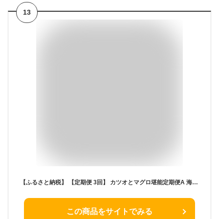
13
【ふるさと納税】 【定期便 3回】 カツオとマグロ堪能定期便A 海鮮 鮪 鰹 お楽しみ 切り落とし 刺身 刺し身 かつおのたたき ネギトロ 魚 惣菜 海産物 魚介類 まぐろ まぐろたたき 海産物 冷凍 高知県 緊急支援品 訳あり 鰹 切り落とし 不揃い 傷 規格外 送料無料
この商品をサイトでみる