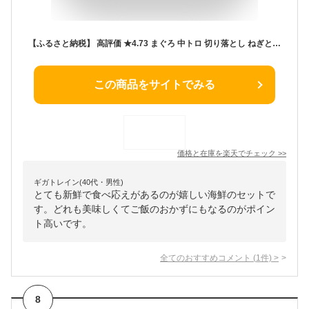
【ふるさと納税】 高評価 ★4.73 まぐろ 中トロ 切り落とし ねぎとろ ネギトロ マグロ セット 約1.6kg 小分け 冷凍 個食タイプ 豪華 時短 簡単 お刺身 鉄火丼 海鮮丼に！ 南鮪入り マルコ水産 詰め合わせ 魚 焼津 a20-240
この商品をサイトでみる
価格と在庫を
楽天
でチェック
>>
ギガトレイン(40代・男性)
とても新鮮で食べ応えがあるのが嬉しい海鮮のセットで
す。どれも美味しくてご飯のおかずにもなるのがポイン
ト高いです。
全てのおすすめコメント
(
1
件)
>
8