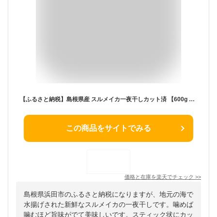
【ふるさと納税】島根県産 スルメイカ一夜干しカット済 【600g 800g 1kg 1.2kg 1.6kg 2kg 2.4kg】選べる 内容量 産地直送 干物 一夜干し イカ するめいか 人気 大容量 小分け 個包装 焼くだけ 国産 ふるさと納税 イカ ふるさと納税するめいか
この商品をサイトでみる
価格と在庫を
楽天
でチェック
>>
島根県浜田市のふるさと納税になりますが、地元の海で
水揚げされた新鮮なスルメイカの一夜干しです。噛めば
噛むほど旨味がでて美味しいです。スティック状にカッ