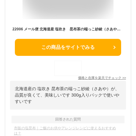
22006 メール便 北海道産 塩吹き 昆布茶の端っこ紗綾（さあや） 300g塩こんぶ 塩昆布 しおこんぶ きざみ ご飯のお供 刻み昆布 おにぎり 具 ご飯のおとも ごはんのお供 ごはんのおとも ご飯の友 おにぎりの具 お茶漬け 和えもの たっぷり 大容量 お取り寄せグルメ
この商品をサイトでみる
価格と在庫を
楽天
でチェック
>>
北海道産の 塩吹き 昆布茶の端っこ紗綾（さあや）が、
品質が良くて、美味しいです 300g入りパックで使いや
すいです
回答された質問
市販の塩昆布｜ご飯のお供やアレンジレシピに使えるおすすめ
は？