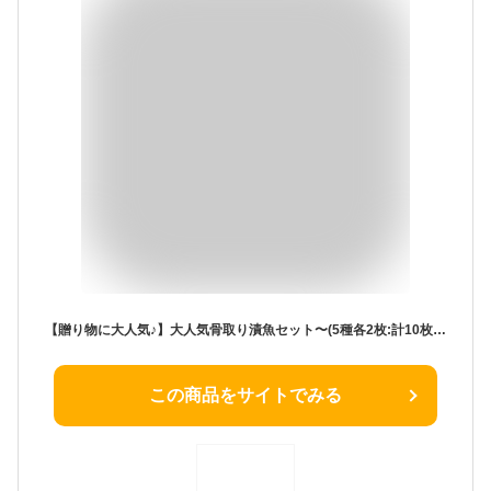
【贈り物に大人気♪】大人気骨取り漬魚セット〜(5種各2枚:計10枚) お歳暮 敬老の日 贈り物 お中元 ギフト さば 鯖 母の日 父の日 魚 干物 魚 詰め合わせ プレゼント 祝い 冷凍 おかず つまみ 鯖 アジ 鯵 味噌 さばみりん 西京漬け 西京漬
この商品をサイトでみる