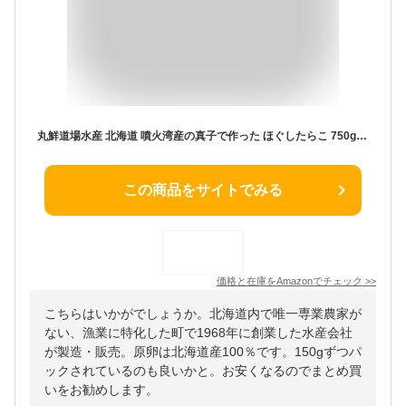
丸鮮道場水産 北海道 噴火湾産の真子で作った ほぐしたらこ 750g(150g×5個)｜ たらこ タラコ 北海道産 国産 減塩 ギフト 業務用 小分け 大容量 お中元 お取り寄せ 高級
この商品をサイトでみる
価格と在庫を
Amazon
でチェック
>>
こちらはいかがでしょうか。北海道内で唯一専業農家が
ない、漁業に特化した町で1968年に創業した水産会社
が製造・販売。原卵は北海道産100％です。150gずつパ
ックされているのも良いかと。お安くなるのでまとめ買
いをお勧めします。