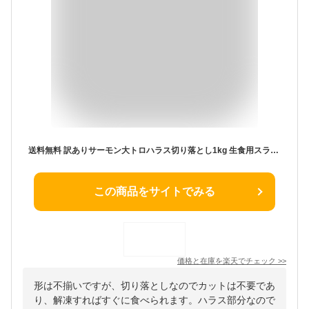
送料無料 訳ありサーモン大トロハラス切り落とし1kg 生食用スライス 500g×2 わけあり 訳アリ アトランティックサーモン サーモンハラス トロサーモン 鮭ハラス 鮭 刺身 業務用 築地市場 豊洲市場 料理
この商品をサイトでみる
価格と在庫を
楽天
でチェック
>>
形は不揃いですが、切り落としなのでカットは不要であ
り、解凍すればすぐに食べられます。ハラス部分なので