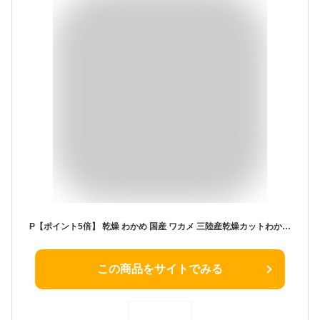
P【ポイント5倍】 乾燥 わかめ 国産 ワカメ 三陸産乾燥カットわかめ 80g 若布 スープ 麺 東北 日本産 朝食 朝ご飯 朝御飯 送料無料 ポイント消化 お試し メール便 お味噌汁 わかめスープ わかめごはん うどん ギフト 2026
この商品をサイトでみる