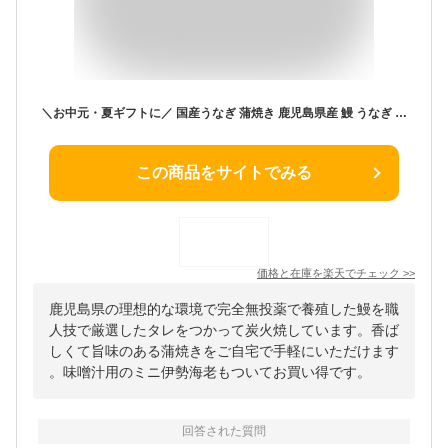
＼お中元・夏ギフトに／ 国産うなぎ 蒲焼き 鹿児島県産 鰻 うなぎ ウナギ 無頭 選べる100g・165g 冷凍 個包装 真空パック お中元 夏ギフト 暑中見舞い お盆 ギフト プレゼント みそ汁用ミニ伊勢海老セット付き 送料無料 お取り寄せ 食品 スタミナ 土用の丑の日 ふっくら 肉厚
この商品をサイトでみる
価格と在庫を
楽天
でチェック
>>
鹿児島県の理想的な環境で完全無投薬で養殖した鰻を職
人技で厳選したタレをつかって炭火焼しています。香ば
しくて旨味のある蒲焼きをご自宅で手軽にいただけます
。味噌汁用のミニ伊勢海老もついてお買い得です。
回答された質問