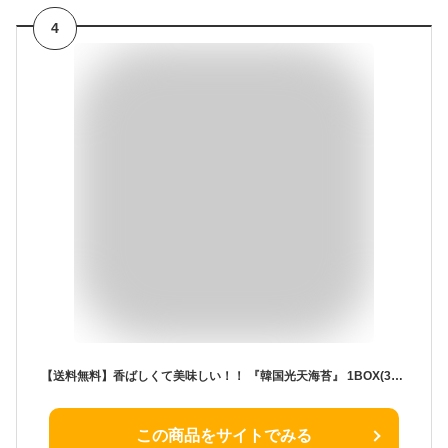
4
【送料無料】香ばしくて美味しい！！ 『韓国光天海苔』 1BOX(3P×24袋) / のり 韓国海苔 ご飯 韓国海苔 味付け 一番人気 うまい おすすめ お弁当 おやつ おかず おいしい 食物繊維 本場 人気
この商品をサイトでみる