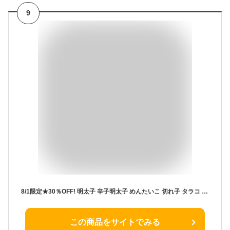
9
8/1限定★30％OFF! 明太子 辛子明太子 めんたいこ 切れ子 タラコ 楽天1位50冠 バラコ ばらこ【公式】丸鮮道場水産 玲瓏 訳あり 明太子 特切 北海道 噴火湾加工｜切子 キレコ 訳あり 送料無料 わけあり 無着色 ほぐし 無着色明太子 生たらこ 業務用
この商品をサイトでみる