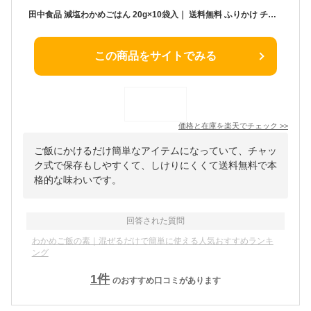
田中食品 減塩わかめごはん 20g×10袋入｜ 送料無料 ふりかけ チャック袋 調味料 まぜごはんの素
この商品をサイトでみる
価格と在庫を
楽天
でチェック
>>
ご飯にかけるだけ簡単なアイテムになっていて、チャッ
ク式で保存もしやすくて、しけりにくくて送料無料で本
格的な味わいです。
回答された質問
わかめご飯の素｜混ぜるだけで簡単に使える人気おすすめランキ
ング
1
件
のおすすめ口コミがあります