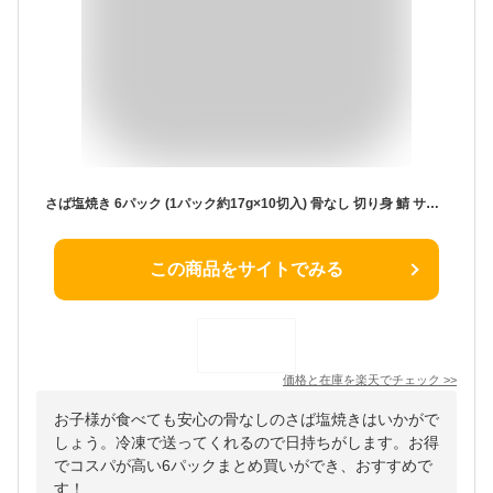
さば塩焼き 6パック (1パック約17g×10切入) 骨なし 切り身 鯖 サバ 焼きサバ 焼き鯖 焼き魚 焼魚 冷凍食品 魚 冷凍 調理済み お徳用 業務用 お弁当 おかず 送料無料 魚真
この商品をサイトでみる
価格と在庫を
楽天
でチェック
>>
お子様が食べても安心の骨なしのさば塩焼きはいかがで
しょう。冷凍で送ってくれるので日持ちがします。お得
でコスパが高い6パックまとめ買いができ、おすすめで
す！