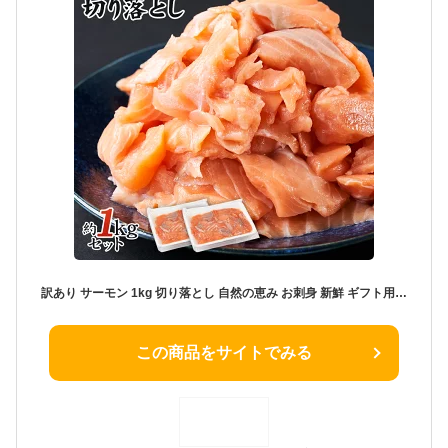
訳あり サーモン 1kg 切り落とし 自然の恵み お刺身 新鮮 ギフト用 ノルウェー産 養殖 不揃い 冷凍 生食用 サーモンスライス 鮭 カルパッチョ 寿司 送料無料
この商品をサイトでみる