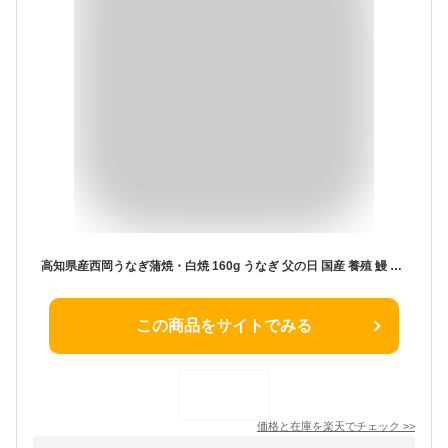
高知県産西岡うなぎ蒲焼・白焼 160g うなぎ 父の日 国産 養殖 鰻 ギフト 蒲焼き 白焼き タレ お祝い 誕生日 内祝い 男性 女性 プレゼント 国産鰻 国産うなぎ 取り寄せ 国産ウナギ うなぎ蒲焼 高知 美味しい おいしい ご飯 夕食 おつまみ 晩酌 お歳暮 高齢者 6000円
この商品をサイトでみる
価格と在庫を
楽天
でチェック
>>