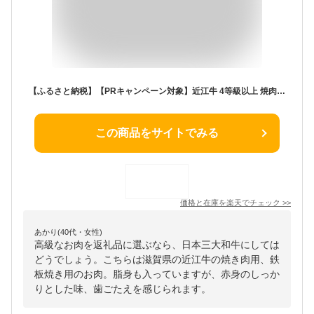
【ふるさと納税】【PRキャンペーン対象】近江牛 4等級以上 焼肉 鉄板焼用 400g 毛利志満 牛肉 牛肉 赤身 焼き肉 焼肉 牛 A4 A5 冷蔵 国産 滋賀県産 近江八幡 贈り物 ギフト 送料無料【リピート多数】【頑張った方へのご褒美を贅沢に】【畜産農家支援】
この商品をサイトでみる
価格と在庫を
楽天
でチェック
>>
あかり(40代・女性)
高級なお肉を返礼品に選ぶなら、日本三大和牛にしては
どうでしょう。こちらは滋賀県の近江牛の焼き肉用、鉄
板焼き用のお肉。脂身も入っていますが、赤身のしっか
りとした味、歯ごたえを感じられます。