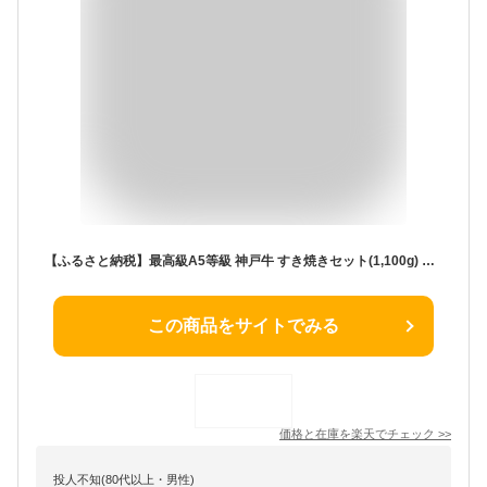
【ふるさと納税】最高級A5等級 神戸牛 すき焼きセット(1,100g) ［神戸牛専門店 神戸ぐりる工房］ | 兵庫 兵庫県 神戸 神戸市 お取り寄せ ご当地 特産品 お土産 楽天ふるさと ふるさと 納税 返礼品 お礼の品 牛肉 神戸牛 すき焼き 霜降り肉 赤身 モモ すき焼きセット A5ランク
この商品をサイトでみる
価格と在庫を
楽天
でチェック
>>
投人不知(80代以上・男性)