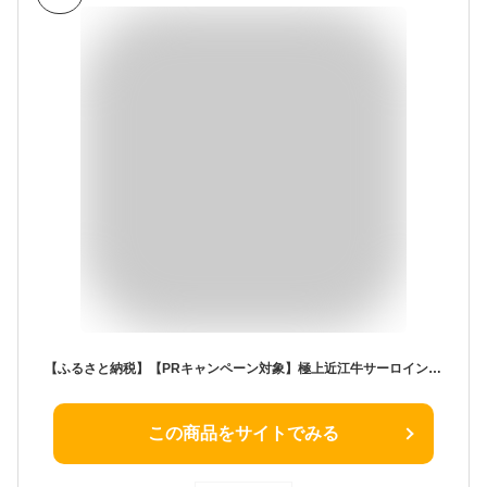
【ふるさと納税】【PRキャンペーン対象】極上近江牛サーロインステーキ A4/A5 400g(200g×2枚)〜600g(200g×3枚) 近江牛 ステーキ 国産 ブランド牛 日本三大和牛 近江牛よしだ 4等級以上 キャンプ アウトドア 贈り物 ステーキ ステーキ肉 冷蔵 送料無料【リピート多数】
この商品をサイトでみる