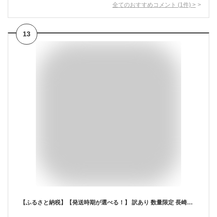
全てのおすすめコメント
(
1
件)
>
13
【ふるさと納税】【発送時期が選べる！】 訳あり 数量限定 長崎和牛 A5等級 肩ローススライス 500g すき焼き 牛肉 黒毛和牛 和牛 お取り寄せ お取り寄せグルメ 牛丼 霜降り フードロス 規格外 最高級 和牛 冷凍 楽天ふるさと納税 佐世保