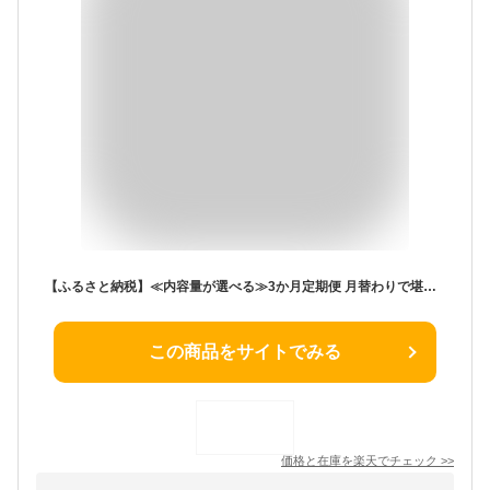
【ふるさと納税】≪内容量が選べる≫3か月定期便 月替わりで堪能!! 宮崎牛 イチオシ 焼肉 セット お楽しみ 定期便 粗挽き ウインナー 1.5kg 2kg以上 ブランド牛 牛肉 黒毛和牛 国産 赤身 人気 おすすめ 高級 ギフト 贈り物 ミヤチク 配送月が選べる 宮崎県 日南市 送料無料
この商品をサイトでみる
価格と在庫を
楽天
でチェック
>>