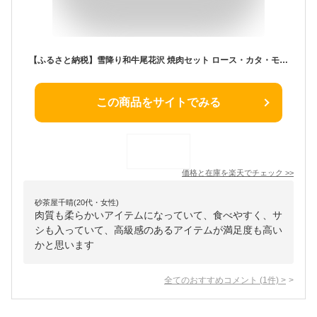
【ふるさと納税】雪降り和牛尾花沢 焼肉セット ロース・カタ・モモ・カルビ 650g 尾花沢牛肉まつり焼肉セット 山形牛 国産牛 黒毛和牛 雪降り和牛 肉 お肉 ブランド牛 焼肉 焼き肉 食べ比べ 冷凍 高級 贅沢 バーベキュー 送料無料 ja-yomyx650
この商品をサイトでみる
価格と在庫を
楽天
でチェック
>>
砂茶屋千晴(20代・女性)
肉質も柔らかいアイテムになっていて、食べやすく、サ
シも入っていて、高級感のあるアイテムが満足度も高い
かと思います
全てのおすすめコメント
(
1
件)
>