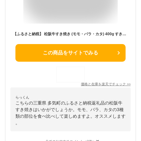
【ふるさと納税】 松阪牛すき焼き (モモ・バラ・カタ) 400g すき焼き 国産牛 松阪牛 松坂牛 日本三大 高級和牛 黒毛和牛 ブランド牛 霜降り 冷凍 送料無料 牛 牛肉 肉 にく 大人気 贅沢 おすすめ 贈り物 リピート 瀬古食品 霜ふり本舗 三重県 多気町 ss‐81
この商品をサイトでみる
価格と在庫を
楽天
でチェック
>>
らっくん
こちらの三重県 多気町のふるさと納税返礼品の松阪牛
すき焼きはいかがでしょうか。モモ、バラ、カタの3種
類の部位を食べ比べして楽しめますよ。オススメします
。