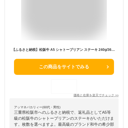
【ふるさと納税】松阪牛 A5 シャトーブリアン ステーキ 240g/360g/480g 長太屋 選べる枚数 和牛 高級肉 希少部位 ヒレ フィレ ヘレ 国産 冷凍 霜降り 贈答 ギフト お祝い ブランド牛 2枚 3枚 4枚 黒毛和牛【株式会社 長太屋】
この商品をサイトでみる
価格と在庫を
楽天
でチェック
>>
アッマネバカリィー(60代・男性)
三重県松阪市へのふるさと納税で、返礼品としてA5等
級の松阪牛のシャトーブリアンのステーキがいただけま
す。枚数を選べますよ。最高級のブランド和牛の希少部