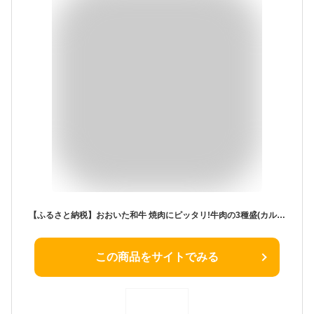
【ふるさと納税】おおいた和牛 焼肉にピッタリ!牛肉の3種盛(カルビ・ロース・赤身)(合計750g)_ 肉 お肉 焼き肉 焼肉 食べ比べ 黒毛和牛 和牛 ギフト プレゼント 高級 バーベキュー BBQ【配送不可地域：離島】【1089360】
この商品をサイトでみる