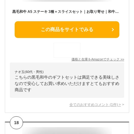
黒毛和牛 A5 ステーキ 3種＋スライスセット｜お取り寄せ｜和牛ギフト【創業50年続く老舗の特選セット】シャトーブリアン 牛肉 ギフト お祝い 結婚祝い 内祝い お中元 誕生日 プレゼント 贈り物 贈答 国産 【佐賀牛 宮崎牛 鹿児島黒牛 サーロイン モモ ヒレ 高級 】 (スライス200g入り)
この商品をサイトでみる
価格と在庫を
Amazon
でチェック
>>
ナオ玉(60代・男性)
こちらの黒毛和牛のギフトセットは満足できる美味しさ
なので安心してお買い求めいただけますとてもおすすめ
商品です
全てのおすすめコメント
(
1
件)
>
18