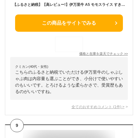
【ふるさと納税】【高レビュー!】伊万里牛 A5 モモスライス すき焼き しゃぶしゃぶ 焼肉用 由緒ある枝肉共励会で最高位を受賞した最高級の黒毛和牛 ＜内容量が選べる／400g～1.2kg＞【 佐賀牛 牛肉 ブランド牛 A5ランク 小分け バーベキュー 焼き肉 】
この商品をサイトでみる
価格と在庫を
楽天
でチェック
>>
クミカン(40代・女性)
こちらのふるさと納税でいただける伊万里牛のしゃぶし
ゃぶ肉は内容量も選ぶことができ、小分けで使いやすい
のもいいです。とろけるような柔らかさで、受賞歴もあ
るのがいいですね。
全てのおすすめコメント
(
1
件)
>
9