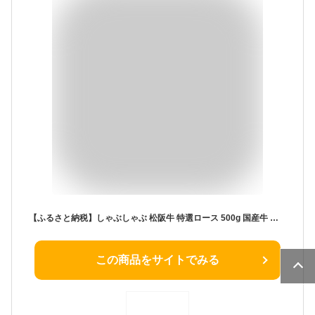
【ふるさと納税】しゃぶしゃぶ 松阪牛 特選ロース 500g 国産牛 松阪牛 松坂牛 日本三大 高級和牛 黒毛和牛 ブランド牛 霜降り 冷凍 送料無料 牛 牛肉 肉 にく 大人気 贅沢 おすすめ 贈り物 リピート 瀬古食品 霜ふり本舗 三重県 多気町 SS‐27
この商品をサイトでみる