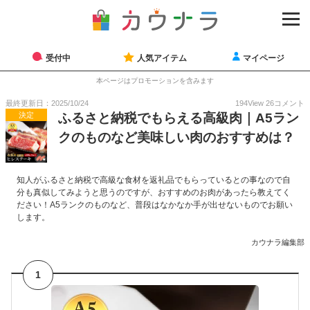
受付中
人気アイテム
マイページ
本ページはプロモーションを含みます
最終更新日：2025/10/24
194
View
26
コメント
決定
ふるさと納税でもらえる高級肉｜A5ラン
クのものなど美味しい肉のおすすめは？
知人がふるさと納税で高級な食材を返礼品でもらっているとの事なので自
分も真似してみようと思うのですが、おすすめのお肉があったら教えてく
ださい！A5ランクのものなど、普段はなかなか手が出せないものでお願い
します。
カウナラ編集部
1