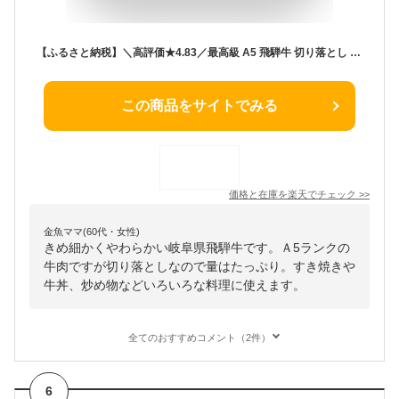
【ふるさと納税】＼高評価★4.83／最高級 A5 飛騨牛 切り落とし 500g すき焼き にも 定期便 選べる 3回 /6回 /12回 訳あり 不揃い 小分け すき焼き 牛丼 便利 おすすめ 人気 岐阜県 大垣市 岐阜県 牛肉 肉 高級 ランキング
この商品をサイトでみる
価格と在庫を
楽天
でチェック
>>
金魚ママ(60代・女性)
きめ細かくやわらかい岐阜県飛騨牛です。Ａ5ランクの
牛肉ですが切り落としなので量はたっぷり。すき焼きや
牛丼、炒め物などいろいろな料理に使えます。
全てのおすすめコメント（2件）
6