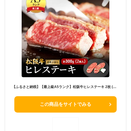
【ふるさと納税】【最上級A5ランク】松阪牛ヒレステーキ 2枚 (計300g) [ 牛肉 松坂牛 高級 和牛 希少部位 ステーキ 牛 肉 松坂牛肉 ブランド牛 松坂 人気 グルメ お取り寄せ 日本三大和牛 誕生日 お祝い ご馳走 パーティー 焼肉 贅沢 ] お肉
この商品をサイトでみる