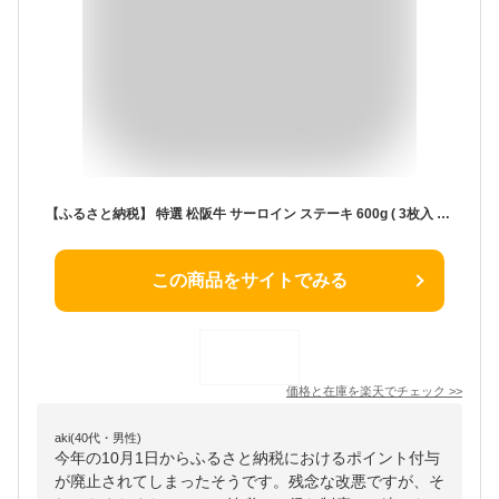
【ふるさと納税】 特選 松阪牛 サーロイン ステーキ 600g ( 3枚入 ） 肉 牛 牛肉 和牛 ブランド牛 高級 国産 霜降り 冷凍 ふるさと 人気 2枚 特別 贅沢 L5
この商品をサイトでみる
価格と在庫を
楽天
でチェック
>>
aki(40代・男性)
今年の10月1日からふるさと納税におけるポイント付与
が廃止されてしまったそうです。残念な改悪ですが、そ