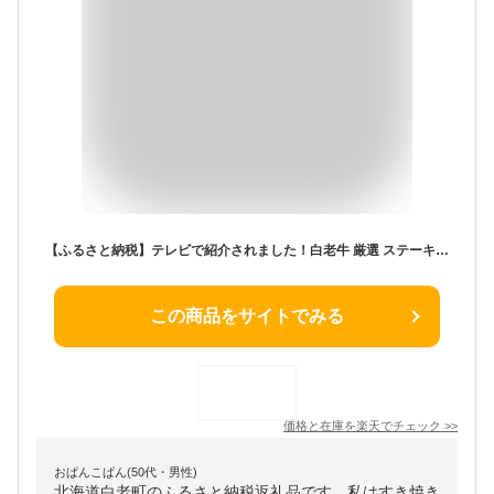
【ふるさと納税】テレビで紹介されました！白老牛 厳選 ステーキ 3種セット 合計600g（各200g） 特製ソース付き 和牛 ＜徳寿＞サーロインステーキ ステーキ 牛肉 肉料理 ソース ステーキ 白老牛 和牛 ふるさと納税 白老 キャンプ飯 キャンプご飯 白老町
この商品をサイトでみる
価格と在庫を
楽天
でチェック
>>
おぱんこぱん(50代・男性)
北海道白老町のふるさと納税返礼品です。私はすき焼き