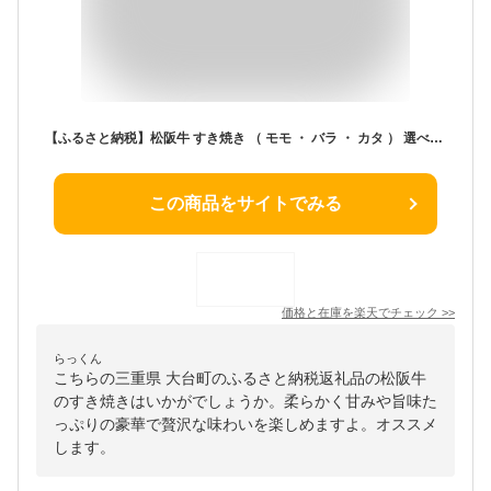
【ふるさと納税】松阪牛 すき焼き （ モモ ・ バラ ・ カタ ） 選べる 400g 800g／ 冷凍 瀬古食品 JGAP認定 名産 お取り寄せ 牛肉 お肉 肉 和牛 黒毛和牛 国産 国産牛 ブランド牛 セット 家庭用 ギフト 贈答用 産地直送 松阪 牛 三重県 大台町 (0071 305)
この商品をサイトでみる
価格と在庫を
楽天
でチェック
>>
らっくん
こちらの三重県 大台町のふるさと納税返礼品の松阪牛
のすき焼きはいかがでしょうか。柔らかく甘みや旨味た
っぷりの豪華で贅沢な味わいを楽しめますよ。オススメ
します。