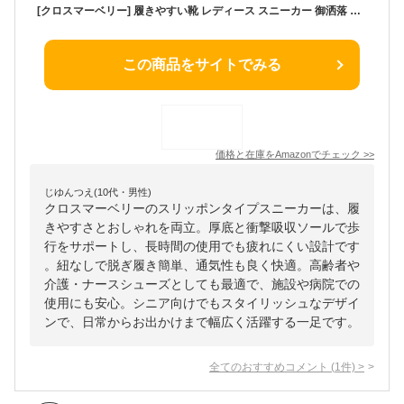
[クロスマーベリー] 履きやすい靴 レディース スニーカー 御洒落 スリッポン 高齢者 歩きやすい靴 厚底 紐なし 介護 ナースシューズ 脱ぎやすい シニア用 衝撃吸収 履きやすい 通気性 お洒落 施設 病院 CY111-GY-25.0
この商品をサイトでみる
価格と在庫を
Amazon
でチェック
>>
じゆんつえ(10代・男性)
クロスマーベリーのスリッポンタイプスニーカーは、履
きやすさとおしゃれを両立。厚底と衝撃吸収ソールで歩
行をサポートし、長時間の使用でも疲れにくい設計です
。紐なしで脱ぎ履き簡単、通気性も良く快適。高齢者や
介護・ナースシューズとしても最適で、施設や病院での
使用にも安心。シニア向けでもスタイリッシュなデザイ
ンで、日常からお出かけまで幅広く活躍する一足です。
全てのおすすめコメント
(
1
件)
>