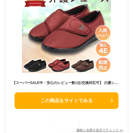
【スーパーSALE中・安心のレビュー数1位/交換対応可】 介護シューズ 高齢者 リハビリシューズ 敬老の日 入院 コンフォートシューズ 4E 軽量 室内 室外 むくみ 外反母趾 ゆったり 甲高 面ファスナー おしゃれ 転倒防止 つまずき防止 防滑 ルームシューズ 履きやすい 靴 24.5
この商品をサイトでみる
価格と在庫を
楽天
でチェック
>>