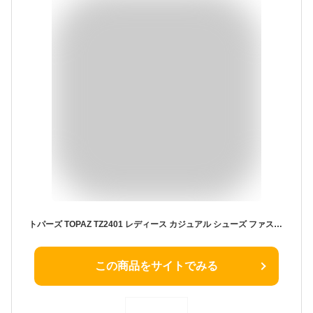
トパーズ TOPAZ TZ2401 レディース カジュアル シューズ ファスナー付 超軽量 つまずき 予防機能 送料無料 ウォーキングシューズ 婦人靴 シンプル 軽量 おしゃれ かわいい ファスナー付き 紐靴 シンプル ファスナー 高齢者 シューズファスナー 靴 ブラック 黒 シニア 厚底
この商品をサイトでみる