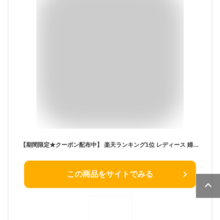
【期間限定★クーポン配布中】 楽天ランキング1位 レディース 婦人用 靴 シューズ 生活防水 スリッポン シンプル 普段使い 履きやすい 3E パンジー pansy 母の日 ギフト プレゼント [2324]
この商品をサイトでみる