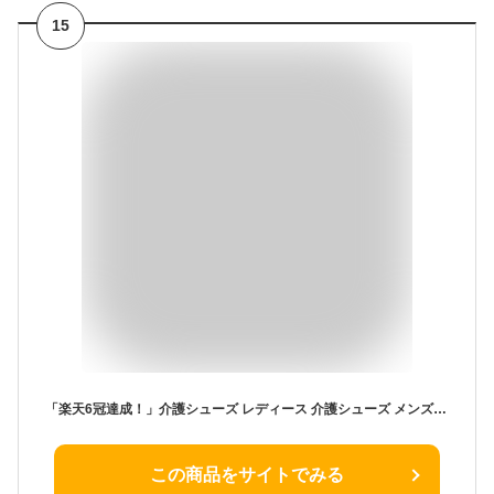
15
「楽天6冠達成！」介護シューズ レディース 介護シューズ メンズ 介護シューズ あゆみ 室内 介護靴 リハビリシューズ スリッポン スニーカー 高齢者 外履き 快歩主義 外反母趾 女性用 リハビリ 軽い 幅広甲高 転倒予防 通気性 ウォーキング ギフト プレゼント 22.5-26cm
この商品をサイトでみる