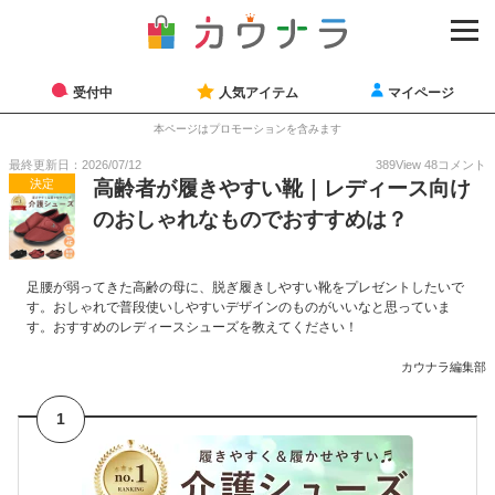
受付中
人気アイテム
マイページ
本ページはプロモーションを含みます
最終更新日：2026/07/12
389
View
48
コメント
決定
高齢者が履きやすい靴｜レディース向け
のおしゃれなものでおすすめは？
足腰が弱ってきた高齢の母に、脱ぎ履きしやすい靴をプレゼントしたいで
す。おしゃれで普段使いしやすいデザインのものがいいなと思っていま
す。おすすめのレディースシューズを教えてください！
カウナラ編集部
1