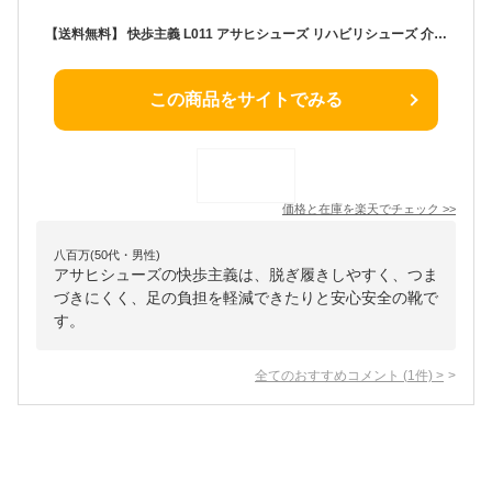
【送料無料】 快歩主義 L011 アサヒシューズ リハビリシューズ 介護シューズ 介護用 リハビリ シニア サンダル 介護用靴 介護靴 介護くつ 幅広靴 レディース 女性用 履きやすい 軽量 軽い 幅広 ワイド ゆったり 撥水 ワンタッチテープ 高齢者 お年寄り 靴 日本製 お洒落
この商品をサイトでみる
価格と在庫を
楽天
でチェック
>>
八百万(50代・男性)
アサヒシューズの快歩主義は、脱ぎ履きしやすく、つま
づきにくく、足の負担を軽減できたりと安心安全の靴で
す。
全てのおすすめコメント
(
1
件)
>