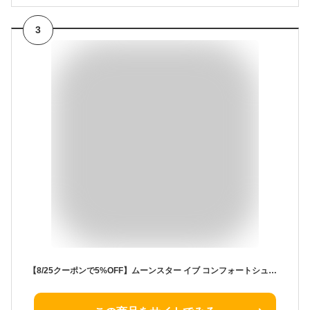
3
【8/25クーポンで5%OFF】ムーンスター イブ コンフォートシューズ レディース スニーカー 4E 幅広 滑りにくい 歩きやすい 疲れにくい つまづきにくい 軽い やわらかい 痛くない 履きやすい 外反母趾 EVE195 195TX 黒 ウォーキングシューズ シューズ 靴 【2501】