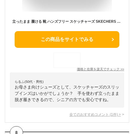
立ったまま 履ける 靴 ハンズフリー スケッチャーズ SKECHERS スリップインズ アリア スイート ボイス 158873 ネイビー ブラック トープ 靴 シューズ スニーカー スリッポン 手を使わずに履ける靴 レディース 母の日 プレゼント 靴
この商品をサイトでみる
価格と在庫を
楽天
でチェック
>>
らるふ(50代・男性)
お母さま向けシューズとして、スケッチャーズのスリッ
プインズはいかがでしょうか？ 手を使わず立ったまま
脱ぎ履きできるので、シニアの方でも安心ですね。
全てのおすすめコメント
(
1
件)
>
8