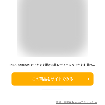
[NEARDREAM] たったまま履ける靴 レディース 立ったまま 履ける スニーカー スリッポン 紐なし 履きやすい靴 上履き 立ち仕事 歩きやすい メッシュ 軽量 大人 通気性 3e オールブラック 22.5cm
この商品をサイトでみる
価格と在庫を
Amazon
でチェック
>>