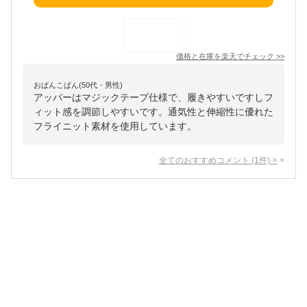
価格と在庫を
楽天
でチェック
>>
おぱんこぱん(50代・男性)
アッパーはマジックテープ仕様で、履きやすいですしフ
ィット感を調節しやすいです。通気性と伸縮性に優れた
フライニット素材を使用しています。
全てのおすすめコメント
(
1
件)
>