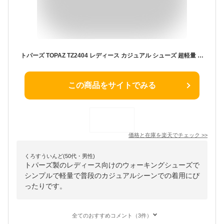
トパーズ TOPAZ TZ2404 レディース カジュアル シューズ 超軽量 つまずき 予防機能 靴 ウォーキングシューズ シニア 婦人靴 シンプル 軽量 おしゃれ きれいめ ブラック 黒 高齢者 かわいい ブラウン 低反発 抗菌 防臭 3E 幅広 幅広い 3e 幅広 履きやすい 歩きやすい 老人
この商品をサイトでみる
価格と在庫を
楽天
でチェック
>>
くろすういんど(50代・男性)
トパーズ製のレディース向けのウォーキングシューズで
シンプルで軽量で普段のカジュアルシーンでの着用にぴ
ったりです。
全てのおすすめコメント（3件）