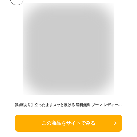
【動画あり】立ったままスッと履ける 送料無料 プーマ レディース メンズ スニーカー スリッポン 履き心地抜群 ふわふわインソール PUMA SOFTRIDE クルーズ EASE IN イーズイン ローカット シューズ 靴 2025秋冬新色 311997
この商品をサイトでみる