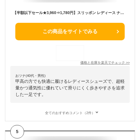
【半額以下セール★3,960⇒1,780円】スリッポン レディース ナースシューズ スリッポン ウォーキングシューズ スニーカー スポーツシューズ メンズ カジュアルシューズ カップル靴 履きやすい 甲高 婦人靴 超軽量通気 滑り止 男女兼用 高齢者 23.0-25.5
この商品をサイトでみる
価格と在庫を
楽天
でチェック
>>
おツナ(40代・男性)
甲高の方でも快適に履けるレディースシューズで、超軽
量かつ通気性に優れていて滑りにくく歩きやすさを追求
した一足です。
全てのおすすめコメント（2件）
5