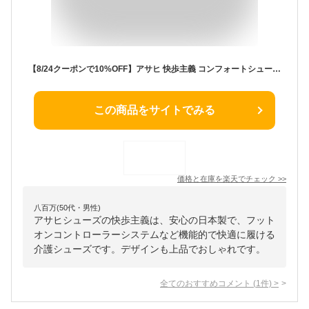
【8/24クーポンで10%OFF】アサヒ 快歩主義 コンフォートシューズ レディース スリッポン 3E 歩きやすい 履きやすい 軽量 軽い カイホシュギ L052 シューズ 介護シューズ リハビリ 高齢者 婦人靴 シニア 靴 日本製【2003】
この商品をサイトでみる
価格と在庫を
楽天
でチェック
>>
八百万(50代・男性)
アサヒシューズの快歩主義は、安心の日本製で、フット
オンコントローラーシステムなど機能的で快適に履ける
介護シューズです。デザインも上品でおしゃれです。
全てのおすすめコメント
(
1
件)
>