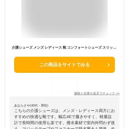
介護シューズ メンズ レディース 靴 コンフォートシューズ スリッポン 黒 ブラック グレー 幅広 4E 軽量 軽い 撥水 室内 外履き 院内シューズ 履きやすい マジックテープ ベルクロ ファスナー アルペジオ 歩ペジオ BMS-1865 BLS-2865 BMS-1872 BLS-2872
この商品をサイトでみる
価格と在庫を
楽天
でチェック
>>
あならさや(40代・男性)
こちらの介護シューズは、メンズ・レディース両方にお
すすめの快適な靴です。幅広4Eで履きやすく、軽量設
計で長時間の使用も楽です。撥水素材で室内外問わず使
え、マジックテープやファスナーで脱ぎ履きも簡単。歩